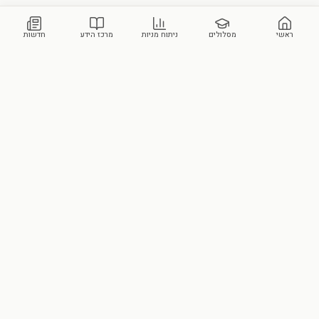
ראשי
מסלולים
ניתוח מניות
מרכז הידע
חדשות
מכללת סקילס
הבית הישראלי לידע פיננסי ושוק ההון. הוקמה על-ידי עומר ביבי ועידן ביטון.
צור קשר
מסלולי הלימוד שלנו
ידע וכלים
מרכז הידע
כל המסלולים