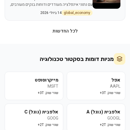
עם נתוני אינפלציה מעודדים ודוחות בנקים מעורבים,
ויוצרת מציאות כלכלית מורכבת למשקיעים בוול
global_economy
14 ביולי 2026
סטריט
לכל החדשות
מניות דומות בסקטור
טכנולוגיה
אפל
מייקרוסופט
MSFT
AAPL
שווי שוק:
3T+
שווי שוק:
3T+
אלפבית (גוגל) A
אלפבית (גוגל) C
GOOG
GOOGL
שווי שוק:
2T+
שווי שוק:
2T+