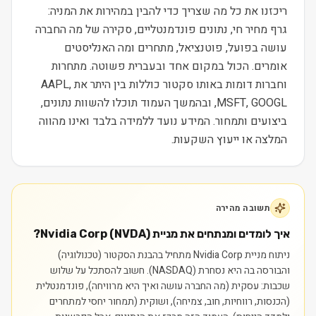
ריכזנו את כל מה שצריך כדי להבין במהירות את המניה:
גרף מחיר חי, נתונים פונדמנטליים, סקירה של מה החברה
עושה בפועל, פוטנציאל, מתחרים ומה האנליסטים
אומרים. הכול במקום אחד ובעברית פשוטה. מתחרות
וחברות דומות באותו סקטור כוללות בין היתר את AAPL,
MSFT, GOOGL, ובהמשך העמוד תוכלו להשוות נתונים,
ביצועים ותמחור. המידע נועד ללמידה בלבד ואינו מהווה
המלצה או ייעוץ השקעות.
תשובה מהירה
איך לומדים ומנתחים את מניית Nvidia Corp (NVDA)?
ניתוח מניית Nvidia Corp מתחיל בהבנת הסקטור (טכנולוגיה)
והבורסה בה היא נסחרת (NASDAQ). חשוב להסתכל על שלוש
שכבות: עסקית (מה החברה עושה ואיך היא מרוויחה), פונדמנטלית
(הכנסות, רווחיות, חוב, צמיחה), ושוקית (תמחור יחסי למתחרים