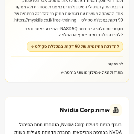
ולמדד הייחוס). העמוד הזה מרכז את הנתונים, אבל הפרשנות,
הרכבת התיק ושיקולי הסיכון נלמדים במסגרת מסודרת ולא ממקור
אחד.
להעמקה מעשית עם דוגמאות מתיק חי: להדרכה החינמית של
90 דקות במכללת סקילס — https://myskills.co.il/free-training.
סקטור טכנולוגיה · בורסה NASDAQ · המידע באתר נועד
ללמידה בלבד ואינו ייעוץ או המלצה.
להדרכה החינמית של 90 דקות במכללת סקילס
להעמקה:
מתודולוגיה
מילון מושגי בורסה
אודות
Nvidia Corp
בענף מניות פועלת Nvidia Corp, הנסחרת תחת הסימול
NVDA בבורסה אמריקאית. החברה מדווחת פעילות בשוק