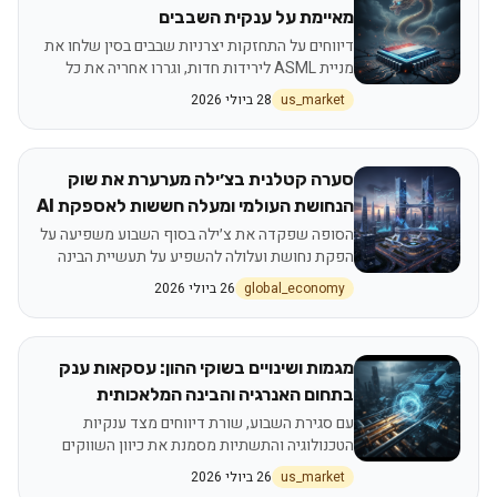
מאיימת על ענקית השבבים
דיווחים על התחזקות יצרניות שבבים בסין שלחו את
מניית ASML לירידות חדות, וגררו אחריה את כל
סקטור השבבים. מה המשמעות עבור המשקיעים?
us_market
28 ביולי 2026
סערה קטלנית בצ׳ילה מערערת את שוק
הנחושת העולמי ומעלה חששות לאספקת AI
הסופה שפקדה את צ׳ילה בסוף השבוע משפיעה על
הפקת נחושת ועלולה להשפיע על תעשיית הבינה
המלאכותית
global_economy
26 ביולי 2026
מגמות ושינויים בשוקי ההון: עסקאות ענק
בתחום האנרגיה והבינה המלאכותית
מעצבות את חודש יולי
עם סגירת השבוע, שורת דיווחים מצד ענקיות
הטכנולוגיה והתשתיות מסמנת את כיוון השווקים
לקראת פתיחת המסחר ביום שני
us_market
26 ביולי 2026