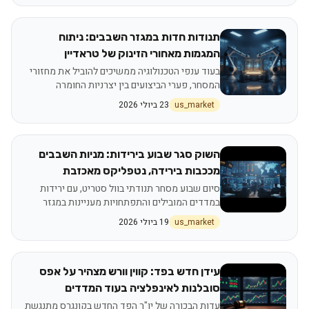
תנודות חדות במגזר השבבים: ניתוח
המגמות מאחורי הזינוק של טראדיין
והתייצבות הענקיות
בעוד ענפי הטכנולוגיה ממשיכים להוביל את מחזורי
המסחר, פערי הביצועים בין יצרניות החומרה
לספקיות הציוד חושפים מפה חדשה של סיכונים
us_market
23 ביולי 2026
והזדמנויות
השוק סגר שבוע בירידות: מניות השבבים
מככבות בירידה, נטפליקס מאכזבת
בתחזיות
סיום שבוע מסחר תנודתי בוול סטריט, עם ירידות
במדדים המובילים והתפתחויות מעניינות במגזר
הטכנולוגיה
us_market
19 ביולי 2026
עידן חדש בפד: קווין וורש מצהיר על אפס
סובלנות לאינפלציה בעוד המדדים
מתקררים
עדות הבכורה של יו"ר הפד החדש בקונגרס מתנגשת