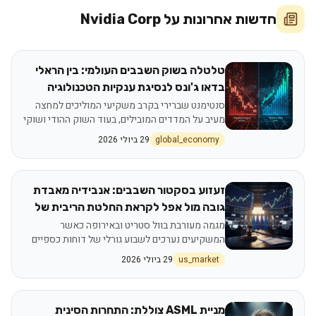
חדשות אחרונות על
Nvidia Corp
טלטלה בשוק השבבים העולמי: בין הראלי
בדאו ג'ונס לנסיגת ענקיות הטכנולוגיה
סנטימנט שברירי בקרב משקיעי המוליכים למחצה
מעיב על המדדים המובילים, בעוד השוק ההודי ושוקי
המזרח מגיבים לתנודות בוול סטריט
global_economy
29 ביולי 2026
זעזוע בסקטור השבבים: אנבידיה מאבדת
גובה מול אפל לקראת החלטת הריבית של
הפד
מגמה מעורבת בוול סטריט ובאירופה כאשר
המשקיעים נערכים לשבוע גורלי של דוחות כספיים
והחלטות מוניטריות
us_market
29 ביולי 2026
מניית ASML צוללת: התחרות הסינית