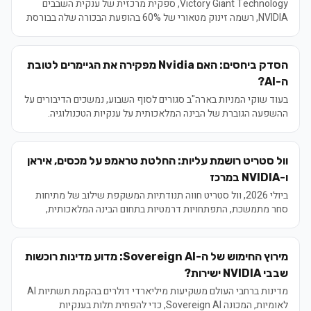
Victory Giant Technology, ספקית מרכזית של ענקית השבבים
NVIDIA, רשמה זינוק מטאורי של 60% בהופעת הבכורה שלה בבורסת
הונג קונג, הנפקת ה-IPO הגדולה ביותר בעיר השנה.
הסדק ביחסים: האם Nvidia מפקירה את הגיימרים לטובת
ה-AI?
בעוד שוקי המניות בארה"ב סגורים לסוף השבוע, נמשכים הדיבורים על
ההשפעה הגוברת של הבינה המלאכותית על ענקיות הטכנולוגיה.
בחזית הדיון ניצבת Nvidia, שבעבר ניצלה מפשיטת רגל בזכות קהילת
הגיימרים, וכעת נראה שהיא מפנה לה עורף לטובת שבבי AI רווחיים
יותר. האם מדובר בבגידה או באבולוציה טבעית של שוק הטכנולוגיה?
וול סטריט רושמת עליות: החלטת טראמפ על מכסים, איראן
ו-NVIDIA במרכז
ביולי 2026, וול סטריט חווה תנודתיות המשקפת שילוב של מתיחות
סחר מתמשכת, התפתחויות דרמטיות בתחום הבינה המלאכותית,
ואי-ודאות גיאופוליטית. מדד ה-S&P 500 ומגזר הטכנולוגיה, בפרט
חברות כמו NVIDIA, נשארים תחת מעקב צמוד, בעוד שוקי האנרגיה
מושפעים מהמצב הגיאופוליטי. המשקיעים מנווטים בין הזדמנויות
מירוץ החימוש של ה-Sovereign AI: מדוע מדינות רוכשות
צמיחה לסיכונים גלובליים.
שבבי NVIDIA ישירות?
מדינות ברחבי העולם משקיעות מיליארדי דולרים בהקמת תשתיות AI
לאומיות, המכונה Sovereign AI, כדי להפחית תלות בענקיות