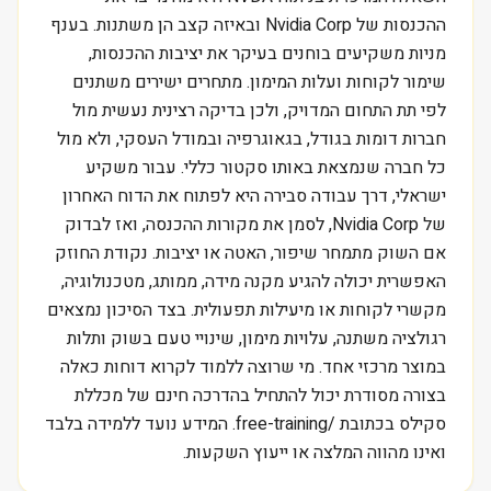
ההכנסות של Nvidia Corp ובאיזה קצב הן משתנות. בענף
מניות משקיעים בוחנים בעיקר את יציבות ההכנסות,
שימור לקוחות ועלות המימון. מתחרים ישירים משתנים
לפי תת התחום המדויק, ולכן בדיקה רצינית נעשית מול
חברות דומות בגודל, בגאוגרפיה ובמודל העסקי, ולא מול
כל חברה שנמצאת באותו סקטור כללי. עבור משקיע
ישראלי, דרך עבודה סבירה היא לפתוח את הדוח האחרון
של Nvidia Corp, לסמן את מקורות ההכנסה, ואז לבדוק
אם השוק מתמחר שיפור, האטה או יציבות. נקודת החוזק
האפשרית יכולה להגיע מקנה מידה, ממותג, מטכנולוגיה,
מקשרי לקוחות או מיעילות תפעולית. בצד הסיכון נמצאים
רגולציה משתנה, עלויות מימון, שינויי טעם בשוק ותלות
במוצר מרכזי אחד. מי שרוצה ללמוד לקרוא דוחות כאלה
בצורה מסודרת יכול להתחיל בהדרכה חינם של מכללת
סקילס בכתובת /free-training. המידע נועד ללמידה בלבד
ואינו מהווה המלצה או ייעוץ השקעות.