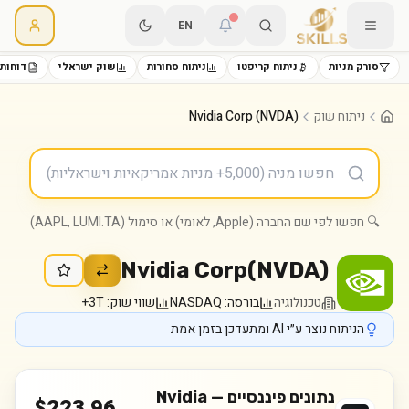
EN
סורק מניות
ניתוח קריפטו
ניתוח סחורות
שוק ישראלי
דוחות 
ניתוח שוק
Nvidia Corp (NVDA)
🔍 חפשו לפי שם החברה (Apple, לאומי) או סימול (AAPL, LUMI.TA)
Nvidia Corp
(
NVDA
)
טכנולוגיה
בורסה:
NASDAQ
שווי שוק:
3T+
הניתוח נוצר ע״י AI ומתעדכן בזמן אמת
נתונים פיננסיים —
Nvidia
$
223.96