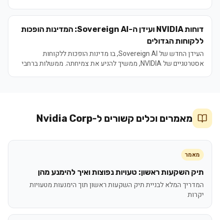
טכנולוגיה זרות. מגמה זו, שהתעצמה משמעותית עד יולי 2026, יוצרת
ביקוש קשיח וארוך טווח לשבבי NVIDIA, ומשנה את מבנה הלקוחות
של החברה מעבר למגזר העסקי המסורתי.
דוחות NVIDIA ועידן ה-Sovereign AI: המדינות הופכות
ללקוחות הגדולים
העידן החדש של Sovereign AI, בו מדינות הופכות ללקוחות
אסטרטגיים של NVIDIA, ממשיך להניע את צמיחתה. ממשלות ברחבי
העולם משקיעות מיליארדי דולרים בבניית תשתיות מחשוב לאומיות,
מתוך הבנה שבינה מלאכותית היא נכס אסטרטגי לביטחון וכלכלה.
מגמה זו מבטיחה ל-NVIDIA זרם הכנסות יציב וארוך טווח, המפצה על
תנודות אפשריות בשוק הפרטי.
מאמרים וכלים קשורים ל-
Nvidia Corp
מאמר
תיק השקעות ראשון: טעויות נפוצות ואיך להימנע מהן
המדריך המלא לבניית תיק השקעות ראשון תוך הימנעות מטעויות
יקרות