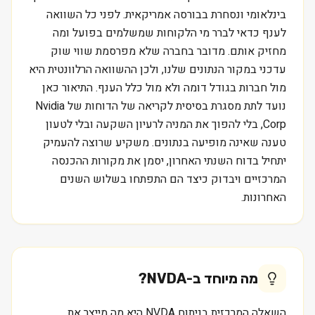
בינלאומי ונסחרת בבורסה אמריקאית. לפני כל השוואה
לענף כדאי לברר מי הלקוחות שמשלמים בפועל ומה
מחזיק אותם. מדובר בחברה שלא מפרסמת שווי שוק
עדכני במקור הנתונים שלנו, ולכן ההשוואה הרלוונטית היא
מול חברות בגודל דומה ולא מול כלל הענף. התיאור כאן
נועד לתת מסגרת בסיסית לקריאה של הדוחות של Nvidia
Corp, בלי להפוך את המניה לרעיון השקעה ובלי לטעון
טענה שאינה מופיעה בנתונים. משקיע שרוצה להעמיק
יתחיל בדוח השנתי האחרון, יסמן את מקורות ההכנסה
המרכזיים ויבדוק כיצד הם התפתחו בשלוש השנים
האחרונות.
מה מיוחד ב-
NVDA
?
השאלה המרכזית בניתוח NVDA היא מה מייצר את