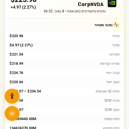
Corp
NVDA
+
4.97
(
2.27%
)
נתונים מתעדכנים בזמן אמת •
8 באוג׳, 06:55
נתוני מסחר
מחיר
$223.96
שינוי
$4.97 (2.27%)
פתיחה
$221.54
סגירה קודמת
$218.99
גבוה יומי
$224.76
נמוך יומי
$220.66
טווח 52 שבועות
$164.07 – $236.54
גבוה 52W
$236.54
נמוך 52W
$164.07
AI
נפח מסחר
105669440.00M
נפח ממוצע
134624370.00M