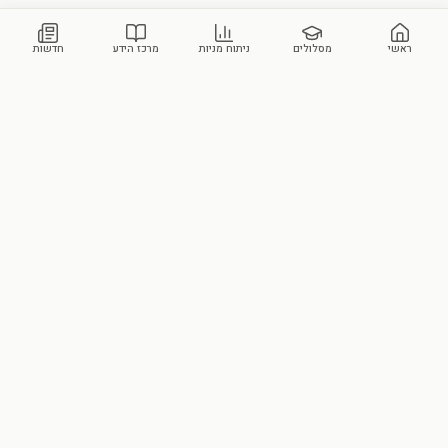
ראשי
מסלולים
ניתוח מניות
מרכז הידע
חדשות
מכללת סקילס
הבית הישראלי לידע פיננסי ושוק ההון. הוקמה על-ידי עומר ביבי ועידן ביטון.
צור קשר
מסלולי הלימוד שלנו
ידע וכלים
מרכז הידע
כל המסלולים