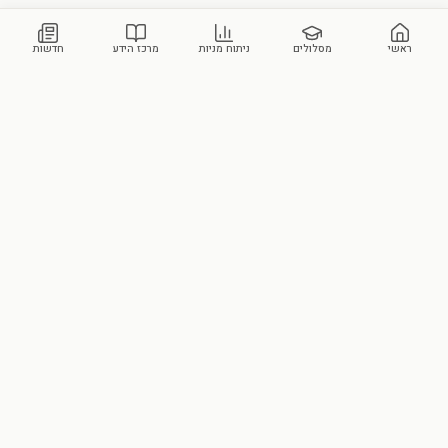
ראשי
מסלולים
ניתוח מניות
מרכז הידע
חדשות
מכללת סקילס
הבית הישראלי לידע פיננסי ושוק ההון. הוקמה על-ידי עומר ביבי ועידן ביטון.
צור קשר
מסלולי הלימוד שלנו
ידע וכלים
מרכז הידע
כל המסלולים