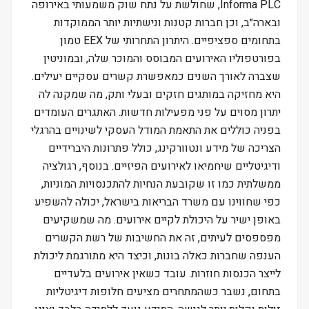
Informa PLC, שחולשת על נתח שוק משמעותי באירופה
ובארה״ב, וכן חברות קטנות ונישתיות יותר הממוקדות
בתחומים ספציפיים. היתרון התחרותי של EEX טמון
בפורטפוליו האירועים המבוסס והמוכר שלה, ובמוניטין
שצברה לאורך השנים כמאפשרת קשרים עסקיים יעילים.
היא מחזיקה במותגים חזקים ובעלי ותק, מה שמקנה לה
יתרון מסוים על פני מפעילות חדשות. האתגרים העומדים
בפניה כוללים את התאמת המודל העסקי לשינויים בהרגלי
הצריכה של מידע ונטוורקינג, כולל פתרונות היברידיים
ודיגיטליים שיחמיאו לאירועים הפיזיים. בנוסף, רגולציה
ממשלתית כמו זו שקובעת הנחיות להתכנסויות המוניות,
כפי שחווינו עם משרד הבריאות בישראל, יכולה להשפיע
באופן ישיר על היכולת לקיים אירועים. מה שמשקיעים
מפספסים לעיתים, זה את החשיבות של רשת הקשרים
הענפה שחברות כאלה בונות, וכיצד היא מתורגמת ליכולת
לייצר הכנסות חוזרות. עובד כשאין אירועים בלעדיים
בתחום, נשבר כשהמתחרים מציעים חלופות דיגיטליות