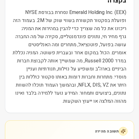
בקצרה
Emerald Holding Inc. (EEX) נסחרת בבורסת NYSE
ופועלת בסקטור תקשורת בשווי שוק של 2M. בעמוד הזה
ריכזנו את כל מה שצריך כדי להבין במהירות את המניה:
גרף מחיר חי, נתונים פונדמנטליים, סקירה של מה החברה
עושה בפועל, פוטנציאל, מתחרים ומה האנליסטים
אומרים. הכול במקום אחד ובעברית פשוטה. המניה נכללת
במדד Russell 2000, מה שמשייך אותה לקבוצת חברות
הביניים בארה"ב ומשפיע על נזילות, תנודתיות ועניין
מוסדי. מתחרות וחברות דומות באותו סקטור כוללות בין
היתר את NFLX, DIS, VZ, ובהמשך העמוד תוכלו להשוות
נתונים, ביצועים ותמחור. המידע נועד ללמידה בלבד ואינו
מהווה המלצה או ייעוץ השקעות.
תשובה מהירה