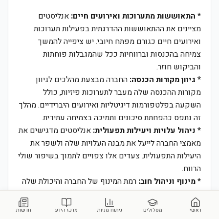
*
התאוששות מתערוכות ואירועים חיים:
אנליסטים
מציינים את ההתאוששות ההדרגתית בפעילות תערוכות
ואירועים חיים כגורם מפתח חיובי. יש ציפייה להמשך
צמיחה בהכנסות וברווחיות ככל שהמגבלות פוחתות
והביקוש חוזר.
*
גיוון מקורות הכנסה:
החברה מבצעת מהלכים לגיוון
מקורות ההכנסה שלה מעבר לתערוכות פיזיות, כולל
השקעה בפלטפורמות דיגיטליות ואירועים היברידיים. מהלך
זה נתפס כהפחתת סיכונים ותמיכה בצמיחה עתידית.
*
ניהול עלויות ויעילות תפעולית:
אנליסטים מדגישים את
מאמצי החברה לייעל את מבנה העלויות שלה ולשפר את
היעילות התפעולית. צעדים אלו צפויים לתמוך בשיפור שולי
הרווח.
*
מינוף וניהול חוב:
רמת המינוף של החברה והיכולת שלה
לנהל את נטל החוב מהווים שיקול מרכזי. אנליסטים בוחנים
את תזרים המזומנים החופשי של החברה ואת יכולתה
ראשי
מסלולים
ניתוח מניות
מרכז הידע
חדשות