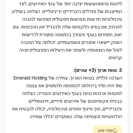
ליהנות מהתאוששות יציבה יותר של ענף האירועים, לצד
התייצבות של מודלים היברידיים ודיגיטליים. הצלחה בשילוב
טכנולוגיות חדשות וגמישות תפעולית תאפשר לחברה
להרחיב את בסיס הלקוחות שלה ולהגדיל את ההכנסות. עם
זאת, התחרות בענף והצורך בהתאמה מתמדת לדרישות
השוק יישארו אתגרים משמעותיים. יכולתה של החברה
לנהל את הוצאותיה ולשפר את היעילות התפעולית תהיה
קריטית.
5. טווח ארוך (3+ שנים):
הערכה כללית: בטווח הארוך, עתידה של Emerald Holding
Inc יהיה תלוי ביכולתה להתפתח ולהתאים את עצמה
למגמות ארוכות טווח בענף האירועים והמדיה. הצלחה
בבניית אקוסיסטם של אירועים פיזיים, וירטואליים
והיברידיים, תוך מינוף נתונים וטכנולוגיה, יכולה להבטיח את
הרלוונטיות והצמיחה שלה. האתגרים יכללו שמירה
נסה שוב