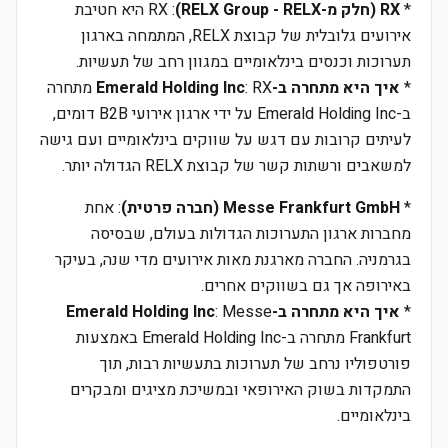
*
RX (חלק מ-RELX Group - RELX)
: RX היא חטיבת
אירועים גלובלית של קבוצת RELX, המתמחה בארגון
תערוכות וכנסים בינלאומיים במגוון רחב של תעשיות.
*
איך היא מתחרה ב-Emerald Holding Inc
: RX מתחרה
ב-Emerald Holding Inc על ידי ארגון אירועי B2B דומים,
לעיתים קרובות עם דגש על שווקים בינלאומיים ועם גישה
למשאבים ורשתות קשר של קבוצת RELX הגדולה יותר.
*
Messe Frankfurt GmbH (חברה פרטית)
: אחת
מחברות ארגון התערוכות הגדולות בעולם, שבסיסה
בגרמניה. החברה מארגנת מאות אירועים מדי שנה, בעיקר
באירופה אך גם בשווקים אחרים.
*
איך היא מתחרה ב-Emerald Holding Inc
: Messe
Frankfurt מתחרה ב-Emerald Holding Inc באמצעות
פורטפוליו נרחב של תערוכות בתעשיות רבות, תוך
התמקדות בשוק האירופאי ובמשיכת מציגים ומבקרים
בינלאומיים.