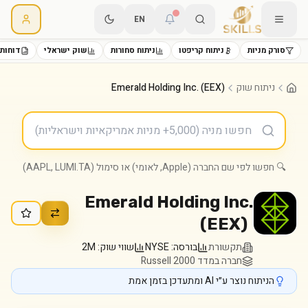
EN
סורק מניות
ניתוח קריפטו
ניתוח סחורות
שוק ישראלי
דוחות 
ניתוח שוק
Emerald Holding Inc. (EEX)
🔍 חפשו לפי שם החברה (Apple, לאומי) או סימול (AAPL, LUMI.TA)
Emerald Holding Inc.
(
EEX
)
תקשורת
בורסה:
NYSE
שווי שוק:
2M
חברה במדד Russell 2000
הניתוח נוצר ע״י AI ומתעדכן בזמן אמת