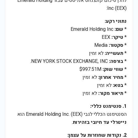
להלן סיכום קונצנזוס אנליסטים עבור Emerald Holding
Inc (EEX):
נתוני רקע:
*
שם:
Emerald Holding Inc
*
טיקר:
EEX
*
סקטור:
Media
*
תעשייה:
לא זמין
*
בורסה:
NEW YORK STOCK EXCHANGE, INC.
*
שווי שוק:
$997.51M
*
מחיר אחרון:
לא זמין
*
בטא:
לא זמין
*
תיאור מקור:
לא זמין
1. סנטימנט כללי:
הסנטימנט הכללי לגבי Emerald Holding Inc. (EEX) הוא
נייטרלי עד חיובי בזהירות
.
2. נקודות שחוזרות על עצמן: