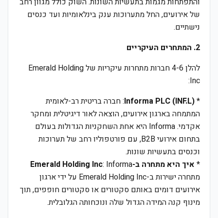
והתפתחות מגמות בתעשיות השונות. השוק כולל מגוון רחב
של אירועים, החל מתערוכות ענק בינלאומיות ועד כנסים
נישתיים.
2. המתחרים העיקריים
להלן 4-6 חברות מתחרות עיקריות של Emerald Holding
Inc:
*
Informa PLC (INF.L)
: חברה בריטית רב-לאומית
המתמחה בארגון אירועים, הוצאה לאור דיגיטלית ומחקר
אקדמי. Informa היא אחת השחקניות הגדולות בעולם
בתחום אירועי B2B, עם פורטפוליו רחב של תערוכות
וכנסים בתעשיות שונות.
*
איך היא מתחרה ב-Emerald Holding Inc
: Informa
מתחרה ישירות ב-Emerald Holding Inc על ידי ארגון
אירועים דומים באותם סקטורים או סקטורים חופפים, תוך
מינוף קנה המידה הגדול שלה ונוכחותה הגלובלית.