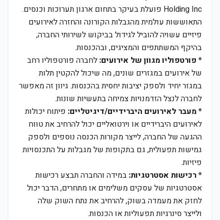
Holding Inc פועלת בעיקר בתחום ארגון תערוכות וכנסים.
התאוששות עולמית מהגבלות הקורונה והחזרה לאירועים
פיזיים עשויה להוביל לגידול בביקוש לשירותי החברה,
בהיקף המשתתפים והמציגים, ובהכנסות.
*
פורטפוליו מגוון של אירועים:
לחברה פורטפוליו רחב
של אירועים במגזרים שונים, מה שיכול להקטין תלות
במגזר יחיד ולספק יציבות יחסית בהכנסות. גיוון זה מאפשר
לחברה לנצל הזדמנויות צמיחה בתעשיות שונות.
*
מעבר לאירועים היברידיים/דיגיטליים:
פיתוח יכולות
לאירועים היברידיים או וירטואליים יכול להרחיב את טווח
ההגעה של החברה, לייצר מקורות הכנסה נוספים ולספק
גמישות תפעולית, גם בתקופות של מגבלות על התכנסויות
פיזיות.
*
רכישות אסטרטגיות:
במידה והחברה תבצע רכישות
אסטרטגיות של עסקים משלימים או מתחרים, הדבר יכול
לחזק את מעמדה בשוק, להרחיב את נתח השוק שלה
ולייצר סינרגיות תפעוליות או הכנסות.