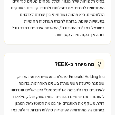
בסיס הלקוחות שלה מגוון, וכולל עסקים קטנים כגדולים
המחפשים להרחיב את פעילותם ולחדש קשרים בשווקים
הרלוונטיים. היא מהווה גשר חיוני בין יצרנים לצרכנים
בתעשיות שונות, בדומה לחברת תערוכות מקומיות
בישראל כמו ״גני התערוכה״, המארחת אירועים בסדר גודל
דומה אך בקנה מידה קטן יותר.
מה מיוחד ב-
EEX
?
Emerald Holding Inc פועלת בתעשיית אירועי המדיה,
שספגה טלטלה משמעותית בשנים האחרונות, בדומה
לאירועים כמו ה׳הבימה׳ או ׳הפסטיגל׳ הישראליים שנדרשו
להתמודד עם שינויים מהותיים. שווי השוק שלה, מיליארד
דולר, משקף את האתגרים אך גם את הפוטנציאל הטמון
בתחום זה. מתחרותיה העיקריות כוללות חברות גדולות כמו