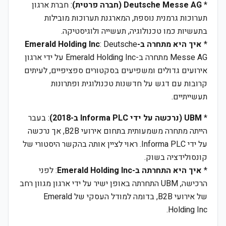
*
Deutsche Messe AG (חברה פרטית)
: חברת ארגון
תערוכות גרמנית נוספת, המארגנת תערוכות מובילות
בתעשיות כמו טכנולוגיה, תעשייה ולוגיסטיקה.
*
איך היא מתחרה ב-Emerald Holding Inc
: Deutsche
Messe AG מתחרה ב-Emerald Holding Inc על ידי ארגון
אירועים גדולים ומשפיעים בסקטורים ספציפיים, לעיתים
קרובות עם דגש על חדשנות טכנולוגית ופתרונות
תעשייתיים.
*
UBM (נרכשה על ידי Informa PLC ב-2018)
: בעבר
הייתה מתחרה משמעותית בתחום אירועי B2B, אך נרכשה
על ידי Informa PLC. ראוי לציין אותה בהקשר היסטורי של
קונסולידציה בשוק.
*
איך היא התחרתה ב-Emerald Holding Inc
: לפני
הרכישה, UBM התחרתה באופן ישיר על ידי ארגון מגוון רחב
של אירועי B2B, בדומה למודל העסקי של Emerald
Holding Inc.