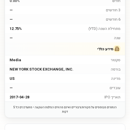
חודש
0.00%
3 חודשים
—
6 חודשים
—
מתחילת השנה (YTD)
12.75%
שנה
—
מידע כללי
סקטור
Media
בורסה
NEW YORK STOCK EXCHANGE, INC.
מדינה
US
עובדים
—
תאריך IPO
2017-04-28
הנתונים מבוססים על מקורות ציבוריים ואינם מהווים המלצת השקעה • מתעדכנים כל 5
דקות