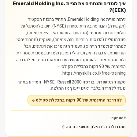
איך לומדים ומנתחים את מניית Emerald Holding Inc.
(EEX)?
ניתוח מניית Emerald Holding Inc. מתחיל בהבנת הסקטור
(תקשורת) והבורסה בה היא נסחרת (NYSE). חשוב להסתכל על
שלוש שכבות: עסקית (מה החברה עושה ואיך היא מרוויחה),
פונדמנטלית (הכנסות, רווחיות, חוב, צמיחה), ושוקית (תמחור יחסי
למתחרים ולמדד הייחוס). העמוד הזה מרכז את הנתונים, אבל
הפרשנות, הרכבת התיק ושיקולי הסיכון נלמדים במסגרת מסודרת
ולא ממקור אחד.
להעמקה מעשית עם דוגמאות מתיק חי: להדרכה
החינמית של 90 דקות במכללת סקילס —
https://myskills.co.il/free-training.
סקטור תקשורת · בורסה NYSE · Russell 2000 · המידע באתר
נועד ללמידה בלבד ואינו ייעוץ או המלצה.
להדרכה החינמית של 90 דקות במכללת סקילס
להעמקה:
מתודולוגיה
מילון מושגי בורסה