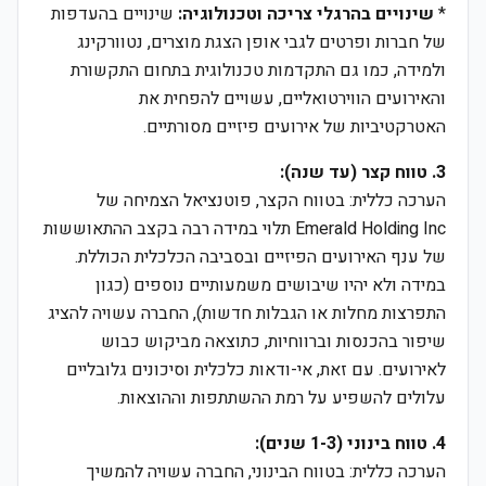
*
שינויים בהרגלי צריכה וטכנולוגיה:
שינויים בהעדפות
של חברות ופרטים לגבי אופן הצגת מוצרים, נטוורקינג
ולמידה, כמו גם התקדמות טכנולוגית בתחום התקשורת
והאירועים הווירטואליים, עשויים להפחית את
האטרקטיביות של אירועים פיזיים מסורתיים.
3. טווח קצר (עד שנה):
הערכה כללית: בטווח הקצר, פוטנציאל הצמיחה של
Emerald Holding Inc תלוי במידה רבה בקצב ההתאוששות
של ענף האירועים הפיזיים ובסביבה הכלכלית הכוללת.
במידה ולא יהיו שיבושים משמעותיים נוספים (כגון
התפרצות מחלות או הגבלות חדשות), החברה עשויה להציג
שיפור בהכנסות וברווחיות, כתוצאה מביקוש כבוש
לאירועים. עם זאת, אי-ודאות כלכלית וסיכונים גלובליים
עלולים להשפיע על רמת ההשתתפות וההוצאות.
4. טווח בינוני (1-3 שנים):
הערכה כללית: בטווח הבינוני, החברה עשויה להמשיך