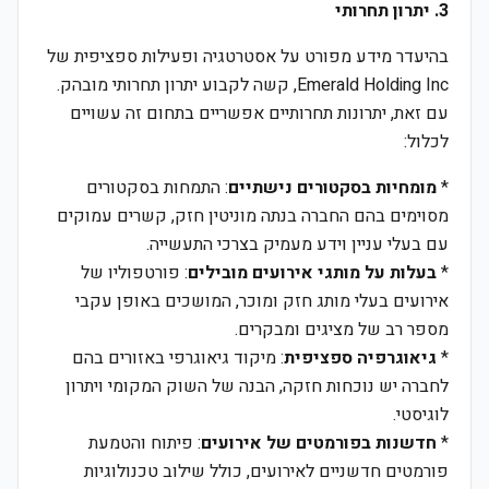
3. יתרון תחרותי
בהיעדר מידע מפורט על אסטרטגיה ופעילות ספציפית של
Emerald Holding Inc, קשה לקבוע יתרון תחרותי מובהק.
עם זאת, יתרונות תחרותיים אפשריים בתחום זה עשויים
לכלול:
*
מומחיות בסקטורים נישתיים
: התמחות בסקטורים
מסוימים בהם החברה בנתה מוניטין חזק, קשרים עמוקים
עם בעלי עניין וידע מעמיק בצרכי התעשייה.
*
בעלות על מותגי אירועים מובילים
: פורטפוליו של
אירועים בעלי מותג חזק ומוכר, המושכים באופן עקבי
מספר רב של מציגים ומבקרים.
*
גיאוגרפיה ספציפית
: מיקוד גיאוגרפי באזורים בהם
לחברה יש נוכחות חזקה, הבנה של השוק המקומי ויתרון
לוגיסטי.
*
חדשנות בפורמטים של אירועים
: פיתוח והטמעת
פורמטים חדשניים לאירועים, כולל שילוב טכנולוגיות