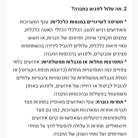
2. מה עלול לפגוע בחברה?
*
חשיפה לשינויים במגמות כלכליות:
ענף התערוכות
והאירועים רגיש למצב הכלכלי הכללי. האטה כלכלית,
צמצום תקציבי שיווק ופרסום של חברות, או חשש
מאי-ודאות כלכלית, עלולים להוביל לירידה בהשתתפות
מציגים ומבקרים, ולפגוע בהכנסות החברה.
*
התפרצות מחלות או מגבלות ממשלתיות:
אירועים בלתי
צפויים כמו התפרצויות מחלות (כדוגמת מגפת הקורונה) או
הטלת מגבלות ממשלתיות על התכנסויות ציבוריות עלולים
להוביל לביטול או דחייה של אירועים, ולפגוע באופן
משמעותי בפעילות ובהכנסות החברה.
*
תחרות גוברת:
ענף האירועים מאופיין בתחרות מצד
חברות אחרות המארגנות תערוכות, כמו גם מצד
פלטפורמות דיגיטליות המאפשרות קיום אירועים
וירטואליים. תחרות זו עלולה להפעיל לחץ על מחירי
השירותים ועל נתחי השוק של החברה.