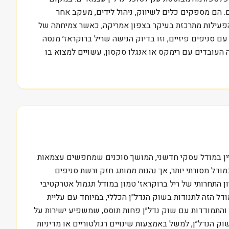
. הם מספקים כלים לשיווק, ניהול לידים, מעקב אחר
פעילות מתרכזת בעיקר בצפון אמריקה, כאשר צמיחתה של
 סניפים פיזיים, וזו בדיוק הנישה שריל ברוקראז׳ מנסה
 העובדים עם רימקס או אנגלו סקסון, עשויים למצוא בו
 הנדל״ן. מיקומה בתעשייה מאופיין במודל עסקי חדשני, המושך סוכנים שמחפשים עצמאות
ו קלר וויליאמס (Keller Williams) ורימקס (RE/MAX), אשר אמנם פועלות במודל מסורתי יותר, אך נהנות ממותג חזק ורשת סניפים
ת התחרות על סוכנים. היתרון התחרותי של ריל ברוקראז׳ טמון במודל תגמול אטרקטיבי
 הזה לתנודות בשוק הנדל״ן הכללי, במיוחד עם עליית
נים גבוה והתמודדות עם שוק נדל״ן פחות תוסס, שמשפיע ישירות על
כהונתו בינואר 2025, עשוי להציג מדיניות שתשפיע על שוק הנדל״ן, למשל באמצעות שינויים רגולטוריים או מדיניות