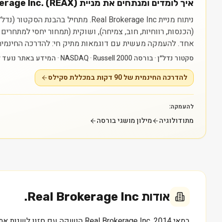
איך לומדים ומנתחים את מניית Real Brokerage Inc. (REAX)?
(הכנסות, רווחיות, חוב, צמיחה), ושוקית (תמחור יחסי למתחרי
אחד.
להעמקה מעשית עם דוגמאות מתיק חי: להדרכה החינמית של 90 דקות במכללת סקילס — myskills.co.il/free-training
סקטור נדל״ן · בורסה NASDAQ · Russell 2000 · המידע באתר נועד ללמידה בלבד ואינו ייעוץ או המלצה.
להדרכה החינמית של 90 דקות במכללת סקילס
להעמקה:
מתודולוגיה
מילון מושגי בורסה
אודות
Real Brokerage Inc.
במאי 2014, Real Brokerage Inc