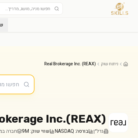
שו
ניתוח שוק
Real Brokerage Inc. (REAX)
okerage Inc.
(
REAX
)
נדל״ן
בורסה:
NASDAQ
שווי שוק:
9M
חברה במדד l 2000