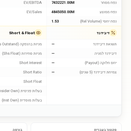
נפח מסחר
7432221.00M
EV/EBITDA
נפח ממוצע
4845050.00M
EV/Sales
נפח יחסי (Rel Volume)
1.53
דיבידנד
Short & Float
תשואת דיבידנד
—
מניות בהנפקה (Shs Outstand)
דיבידנד למניה
—
מניות סחירות (Shs Float)
יחס חלוקה (Payout)
—
Short Interest
צמיחת דיבידנד (5 שנים)
—
Short Ratio
Short Float
בעלות פנימית (Insider Own)
בעלות מוסדית (Inst Own)
סקטור בעברית
בורסה