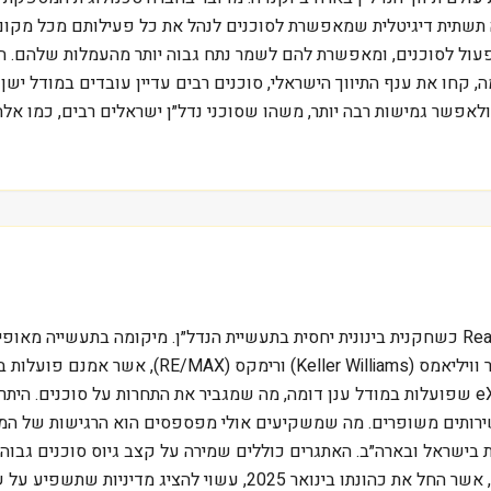
עה תשתית דיגיטלית שמאפשרת לסוכנים לנהל את כל פעילותם מכל מקום
עול לסוכנים, ומאפשרת להם לשמר נתח גבוה יותר מהעמלות שלהם. ה
חו את ענף התיווך הישראלי, סוכנים רבים עדיין עובדים במודל ישן עם
אפשר גמישות רבה יותר, משהו שסוכני נדל״ן ישראלים רבים, כמו אלה
שווי שוק של כ-0.4 מיליארד דולר מציב את Real Brokerage Inc כשחקנית בינונית יחסית בתעשיית
רבה יותר ונתח עמלות גבוה. היא מתחרה בחברות ענק כמ
ענפה. מצד שני, ישנן חברות כמו eXp World Holdings (EXPI) שפועלות במודל ענן דומה, מה שמגביר א
רותים משופרים. מה שמשקיעים אולי מפספסים הוא הרגישות של המודל
ה על שוק המשכנתאות בישראל ובארה״ב. האתגרים כוללים שמירה על קצב גיוס סוכ
כמות העסקאות ועמלות התיווך. ממשל הנשיא דונלד טראמפ, אשר החל את 