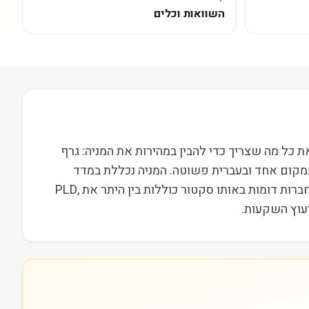
השוואות וכלים
NASDA ופועלת בסקטור נדל״ן בשווי שוק של 9M. בעמוד הזה ריכזנו את כל מה שצריך כדי להבין במהירות את המניה: גרף
במקום אחד ובעברית פשוטה. המניה נכללת במדד
Russell 2000, מה שמשייך אותה לקבוצת חברות הביניים בארה"ב ומשפיע על נזילות, תנודתיות ועניין מוסדי. מתחרות וחברות דומות באותו סקטור כוללות בין היתר את PLD,