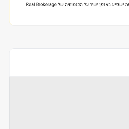
ריבית. אם תהיה האטה משמעותית בשוק האמריקאי, כמו זו שחווינו בישראל עם ירידה בהיקף העסקאות במחצית השנייה של 2023, זה ישפיע באופן ישיר על הכנסותיה של Real Brokerage