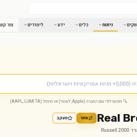
וקים
ניתוח
כלים
ידע
לימודים
צור קש
🔍 חפשו לפי שם החברה (Apple, לאומי) או סימול (AAPL, LUMI.TA)
Real Br
סחר
מעקב
Russel