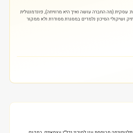
הבורסה בה היא נסחרת (NASDAQ). חשוב להסתכל על שלוש שכבות: עסקית (מה החברה עושה ואיך היא מרוויחה), פונדמנטלית
התיק ושיקולי הסיכון נלמדים במסגרת מסודרת ולא ממקור
גית המספקת פלטפורמה מבוססת ענן לסוכני נדל״ן עצמאיים. במקום