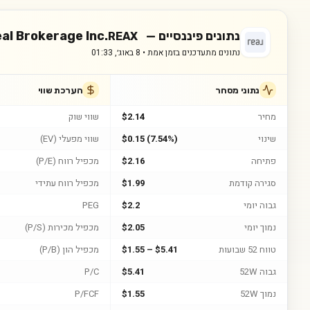
נתונים פיננסיים —
al Brokerage Inc.
REAX
נתונים מתעדכנים בזמן אמת •
8 באוג׳, 01:33
נתוני מסחר
הערכת שווי
מחיר
$2.14
שווי שוק
שינוי
$0.15 (7.54%)
שווי מפעלי (EV)
פתיחה
$2.16
מכפיל רווח (P/E)
סגירה קודמת
$1.99
מכפיל רווח עתידי
גבוה יומי
$2.2
PEG
נמוך יומי
$2.05
מכפיל מכירות (P/S)
טווח 52 שבועות
$1.55 – $5.41
מכפיל הון (P/B)
גבוה 52W
$5.41
P/C
נמוך 52W
$1.55
P/FCF