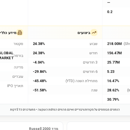
—
0.2
ביצועים
מידע כללי
218.00M
שבוע
24.38%
סקטור
156.47M
חודש
24.38%
GLOBAL
בורסה
MARKET
25.77M
3 חודשים
-4.04%
מדינה
5.23
6 חודשים
-29.84%
עובדים
16.47%
מתחילת השנה (YTD)
-45.48%
תאריך IPO
28.62%
שנה
-51.58%
30.79%
הנתונים מבוססים על מקורות ציבוריים ואינם מהווים המלצת השקעה • מתעדכנים כל 5 דקות
מדד Russell 2000