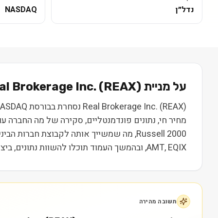
נדל״ן
NASDAQ
על מניית
) בקצרה
REAX
(
al Brokerage Inc.
מחיר חי, נתונים פונדמנטליים, סקירה של מה החברה ע
AMT, EQIX, ובהמשך העמוד תוכלו להשוות נתונים, ביצועים ותמחור. המידע נועד ללמידה בלבד ואינו מהווה המלצה או ייעוץ השקעות.
תשובה מהירה