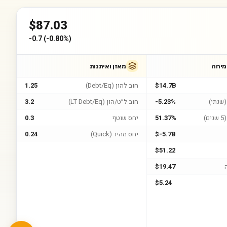
$
87.03
-0.7
(
-0.80%
)
מיחה
מאזן ואיתנות
$14.7B
חוב להון (Debt/Eq)
1.25
שנתי)
-5.23%
חוב ל״ט/הון (LT Debt/Eq)
3.2
)
51.37%
יחס שוטף
0.3
$-5.7B
יחס מהיר (Quick)
0.24
$51.22
$19.47
$5.24