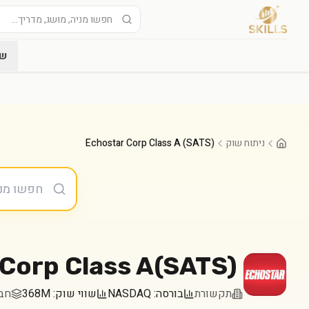
שו
ניתוח שוק
Echostar Corp Class A (SATS)
Corp Class A
(
SATS
)
תקשורת
בורסה:
NASDAQ
שווי שוק:
368M
חברה 