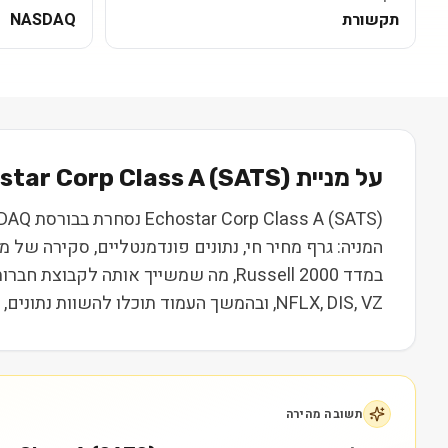
תקשורת
NASDAQ
על מניית
) בקצרה
SATS
(
star Corp Class A
המניה: גרף מחיר חי, נתונים פונדמנטליים, סקירה של
במדד Russell 2000, מה שמשייך אותה ל
NFLX, DIS, VZ, ובהמשך העמוד תוכלו להשוות נתונים, ביצועים ותמחור. המידע נועד ללמידה בלבד ואינו מהווה המלצה או ייעוץ השקעות.
תשובה מהירה