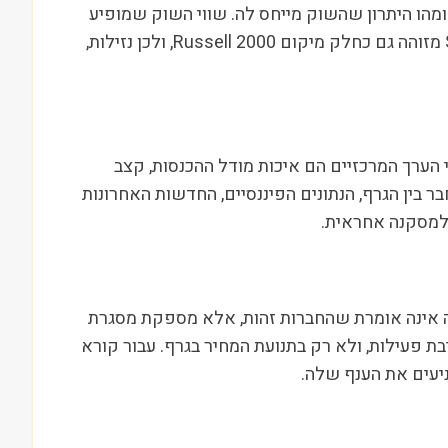
 ומהו היתרון שהשוק מייחס לה. שווי השוק שמופיע
במערכת הוא 368M, ולכן חשוב לבחון אם הציפיות שמגולמות במחיר תואמות את קצב הצמיחה והרווחיות בפועל. SATS מזוהה גם כחלק מיקום Russell 2000, ולכן נזילות,
קשורת, מנועי הערך המרכזיים הם איכות מודל ההכנסות, קצב
ר בין הגרף, הנתונים הפיננסיים, החדשות האחרונות
 למסקנה אחראית.
את SATS גם לחברות כמו נטפליקס (NFLX), דיסני (DIS), ורייזון (VZ), AT&T (T). ההשוואה אינה אומרת שהחברות זהות, אלא מספקת מסגרת
יבת פעילות, ולא רק בתנועת המחיר בגרף. עבור קורא
עים את הענף שלה.