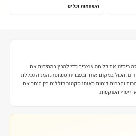
השוואות וכלים
Echo) נסחרת בבורסת NASDAQ ופועלת בסקטור תקשורת בשווי שוק של 368M. בעמוד הזה ריכזנו את כל מה שצריך כדי להבין במהירות את
רים. הכול במקום אחד ובעברית פשוטה. המניה נכללת
י. מתחרות וחברות דומות באותו סקטור כוללות בין היתר את