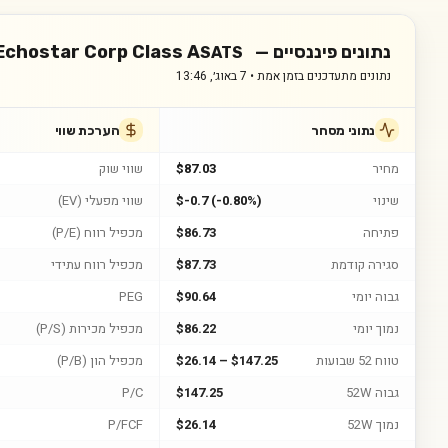
נתונים פיננסיים —
Echostar Corp Class A
SATS
נתונים מתעדכנים בזמן אמת •
7 באוג׳, 13:46
נתוני מסחר
הערכת שווי
מחיר
$87.03
שווי שוק
שינוי
$-0.7 (-0.80%)
שווי מפעלי (EV)
פתיחה
$86.73
מכפיל רווח (P/E)
סגירה קודמת
$87.73
מכפיל רווח עתידי
גבוה יומי
$90.64
PEG
נמוך יומי
$86.22
מכפיל מכירות (P/S)
טווח 52 שבועות
$26.14 – $147.25
מכפיל הון (P/B)
גבוה 52W
$147.25
P/C
נמוך 52W
$26.14
P/FCF