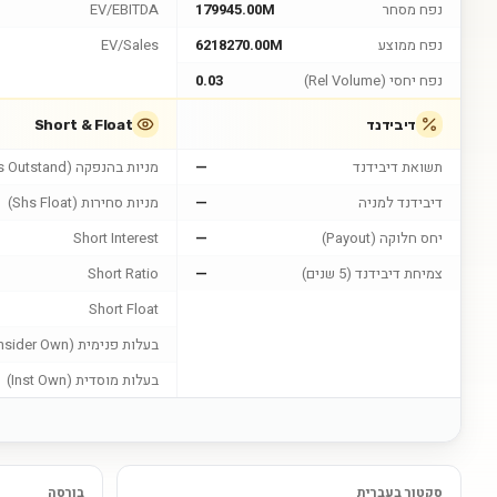
נפח מסחר
179945.00M
EV/EBITDA
נפח ממוצע
6218270.00M
EV/Sales
נפח יחסי (Rel Volume)
0.03
דיבידנד
Short & Float
תשואת דיבידנד
—
מניות בהנפקה (Shs Outstand)
דיבידנד למניה
—
מניות סחירות (Shs Float)
יחס חלוקה (Payout)
—
Short Interest
צמיחת דיבידנד (5 שנים)
—
Short Ratio
Short Float
בעלות פנימית (Insider Own)
בעלות מוסדית (Inst Own)
סקטור בעברית
בורסה