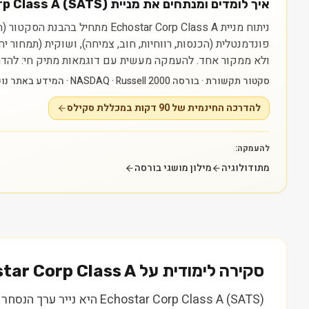
איך לומדים ומנתחים את מניית Echostar Corp Class A (SATS)?
פונדמנטלית (הכנסות, רווחיות, חוב, צמיחה), ושוקית (תמחור 
ולא ממקור אחד.
להעמקה מעשית עם דוגמאות מתיק חי: להדרכה החינמית של 90 דקות במכללת סקילס — raining
סקטור תקשורת · בורסה NASDAQ · Russell 2000 · המידע באתר נועד ללמידה בלבד ואינו ייעוץ או המלצה.
להדרכה החינמית של 90 דקות במכללת סקילס
להעמקה:
מתודולוגיה
מילון מושגי בורסה
סקירה לימודית על
tar Corp Class A