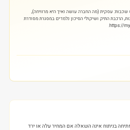
(תקשורת) והבורסה בה היא נסחרת (NASDAQ). חשוב להסתכל על שלוש שכבות: עסקית (מה החברה עושה ואיך היא מרוויחה),
נות, הרכבת התיק ושיקולי הסיכון נלמדים במסגרת מסודרת
 במערכת לסקטור תקשורת. נקודת הפתיחה בניתוח אינה השאלה אם המחיר עלה או ירד