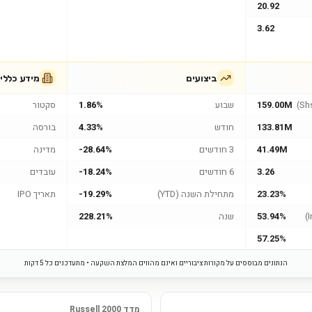
20.92
3.62
ביצועים
מידע כללי
159.00M
שבוע
1.86%
סקטור
133.81M
חודש
4.33%
בורסה
41.49M
3 חודשים
-28.64%
מדינה
3.26
6 חודשים
-18.24%
עובדים
23.23%
מתחילת השנה (YTD)
-19.29%
תאריך IPO
53.94%
שנה
228.21%
57.25%
הנתונים מבוססים על מקורות ציבוריים ואינם מהווים המלצת השקעה • מתעדכנים כל 5 דקות
מדד Russell 2000