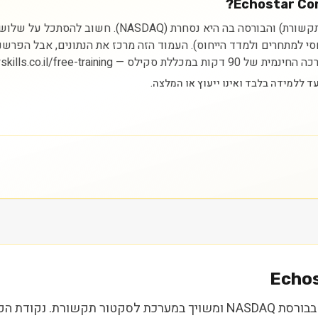
ניתוח מניית Echostar Corp Class A מתחיל בהבנת הסקטור 
יחסי למתחרים ולמדד הייחוס). העמוד הזה מרכז את הנתונים, אבל הפרש
https://myskills.co.il/free-t.
Echos
Echostar Corp Class A (SATS) היא נייר ערך הנסחר בבורסת NASDAQ ומשויך