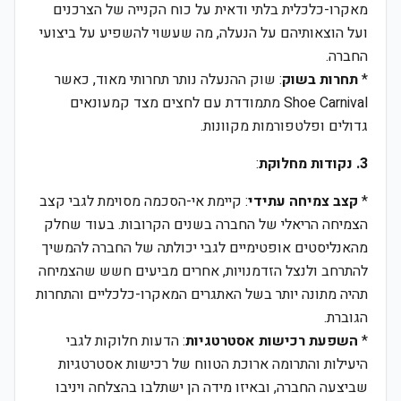
מאקרו-כלכלית בלתי ודאית על כוח הקנייה של הצרכנים
ועל הוצאותיהם על הנעלה, מה שעשוי להשפיע על ביצועי
החברה.
*
תחרות בשוק
: שוק ההנעלה נותר תחרותי מאוד, כאשר
Shoe Carnival מתמודדת עם לחצים מצד קמעונאים
גדולים ופלטפורמות מקוונות.
3. נקודות מחלוקת
:
*
קצב צמיחה עתידי
: קיימת אי-הסכמה מסוימת לגבי קצב
הצמיחה הריאלי של החברה בשנים הקרובות. בעוד שחלק
מהאנליסטים אופטימיים לגבי יכולתה של החברה להמשיך
להתרחב ולנצל הזדמנויות, אחרים מביעים חשש שהצמיחה
תהיה מתונה יותר בשל האתגרים המאקרו-כלכליים והתחרות
הגוברת.
*
השפעת רכישות אסטרטגיות
: הדעות חלוקות לגבי
היעילות והתרומה ארוכת הטווח של רכישות אסטרטגיות
שביצעה החברה, ובאיזו מידה הן ישתלבו בהצלחה ויניבו