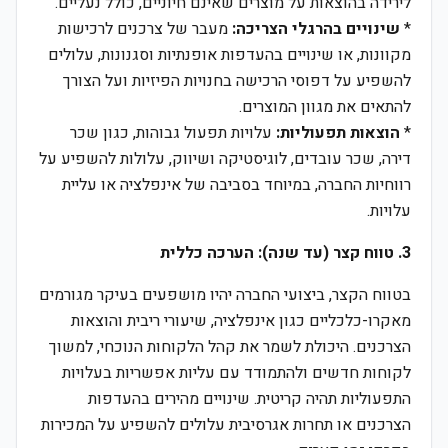
לירידה בהוצאות על מוצרים שאינם חיוניים, כולל נעליים.
*
שינויים בהרגלי הצריכה:
מעבר של צרכנים לרכישות
מקוונות, או שינויים בהעדפות אופנתיות וסגנונות, עלולים
להשפיע על דפוסי הרכישה בחנויות הפיזיות ועל הצורך
להתאים את מגוון המוצרים.
*
הוצאות תפעוליות:
עלויות תפעול גבוהות, כגון שכר
דירה, שכר עובדים, לוגיסטיקה ושיווק, עלולות להשפיע על
רווחיות החברה, במיוחד בסביבה של אינפלציה או עליית
עלויות.
3. טווח קצר (עד שנה): הערכה כללית
בטווח הקצר, ביצועי החברה יהיו מושפעים בעיקר מגורמים
מאקרו-כלכליים כגון אינפלציה, שיעורי ריבית והוצאות
הצרכנים. היכולת לשמר את קהל הלקוחות הנוכחי, למשוך
לקוחות חדשים ולהתמודד עם עליות אפשריות בעלויות
התפעוליות תהיה קריטית. שינויים מהירים בהעדפות
הצרכנים או תחרות אגרסיבית עלולים להשפיע על המכירות