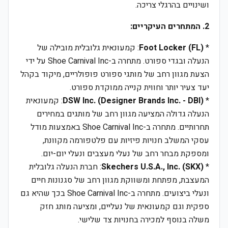
ושינויים בהרגלי צריכה.
2. המתחרים העיקריים:
*
Foot Locker (FL)
: קמעונאית גלובלית מובילה של
הנעלה ובגדי ספורט. מתחרה ב-Shoe Carnival Inc על ידי
הצעת מגוון רחב של מותגי ספורט פופולריים, מיקוד בקהל
יעד צעיר יותר וחווית קנייה ממוקדת ספורט.
*
DSW Inc. (Designer Brands Inc. - DBI)
: קמעונאית
הנעלה גדולה המציעה מגוון רחב של מותגים במחירים
תחרותיים. מתחרה ב-Shoe Carnival Inc באמצעות מודל
עסקי המשלב חנויות פיזיות עם פלטפורמה מקוונת,
ומספקת מבחר רחב של נעלי מעצבים ונעלי יום-יום.
*
Skechers U.S.A., Inc. (SKX)
: חברת הנעלה גלובלית
המעצבת, מפתחת ומשווקת מגוון רחב של סגנונות חיים
ונעלי ביצועים. מתחרה ב-Shoe Carnival Inc בכך שהיא גם
ספקית וגם קמעונאית של נעליים, ומציעה מותג חזק
משלה בנוסף למכירה בחנויות צד שלישי.