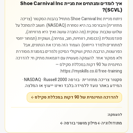
איך לומדים ומנתחים את מניית Shoe Carnival Inc
(SCVL)?
ניתוח מניית Shoe Carnival Inc מתחיל בהבנת הסקטור (צריכה
מחזורית) והבורסה בה היא נסחרת (NASDAQ). חשוב להסתכל על
שלוש שכבות: עסקית (מה החברה עושה ואיך היא מרוויחה),
פונדמנטלית (הכנסות, רווחיות, חוב, צמיחה), ושוקית (תמחור יחסי
למתחרים ולמדד הייחוס). העמוד הזה מרכז את הנתונים, אבל
הפרשנות, הרכבת התיק ושיקולי הסיכון נלמדים במסגרת מסודרת
ולא ממקור אחד.
להעמקה מעשית עם דוגמאות מתיק חי: להדרכה
החינמית של 90 דקות במכללת סקילס —
https://myskills.co.il/free-training.
סקטור צריכה מחזורית · בורסה NASDAQ · Russell 2000 ·
המידע באתר נועד ללמידה בלבד ואינו ייעוץ או המלצה.
להדרכה החינמית של 90 דקות במכללת סקילס
להעמקה:
מתודולוגיה
מילון מושגי בורסה