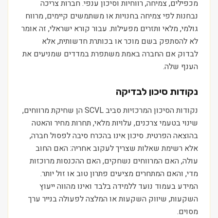
מכפילים, צמיחה, רווחיות וסיכון ענפי. חברות צריכה
נבחנות לפי צמיחה בחנויות או משתמשים קיימים, מרווח
גולמי, מלאי ותזרים מפעילות. עבור קורא ישראלי, זה אומר
לא להסתפק בשם מוכר או בכותרת חדשותית, אלא
לבדוק אם החברה באמת משתפרת במדדים שמניעים את
הענף שלה.
נקודות סיכון לבדיקה
נקודות הסיכון המרכזיות סביב SCVL הן שחיקת מרווחים,
שינוי בטעמי צרכנים, עלויות מלאי, תחרות מחיר והאטה
בהוצאה הפרטית. סיכון אינו בהכרח סיבה לפסול חברה,
אלא רשימת שאלות שצריך לעקוב אחריה: האם החוב
עולה, האם המרווחים נשחקים, האם ההכנסות מרוכזות
מדי, והאם המתחרים מציעים פתרון טוב או זול יותר.
המידע בעמוד נועד ללמידה בלבד ואינו מהווה ייעוץ
השקעות, שיווק השקעות או המלצה לפעולה בנייר ערך
מסוים.