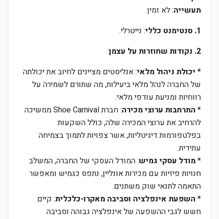
תעשייה
: לא זמין
1. סנטימנט כללי
: נייטרלי.
2. נקודות שחוזרות על עצמן
:
*
יכולת ניהול מלאי
: אנליסטים מציינים לחיוב את יכולתה
של החברה לנהל מלאי ביעילות, מה שתורם לשמירה על
רווחיות ומניעת עודפי מלאי.
*
התרחבות ערוצי מכירה
: חברת Shoe Carnival ממשיכה
להרחיב את ערוצי המכירה שלה, כולל השקעות
בפלטפורמות דיגיטליות, אשר צפויות לתמוך בצמיחה
עתידית.
*
מודל עסקי גמיש
: המודל העסקי של החברה, המשלב
חנויות פיזיות עם מכירות אונליין, נתפס כגמיש ומאפשר
התאמה לתנאי שוק משתנים.
*
השפעת אינפלציה וסביבה מאקרו-כלכלית
: קיים
חשש לגבי ההשפעה של אינפלציה גבוהה וסביבה