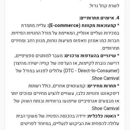
לשרת קהל גדול.
4. איומים תחרותיים:
*
קמעונאות מקוונת (E-commerce):
עלייה מתמדת
במכירות נעליים אונליין, המאיימת על מודל החנויות הפיזיות.
חברות כמו אמזון וזאפוס מציעות נוחות, מגוון רחב ומחירים
תחרותיים.
*
שינויים בהעדפות צרכנים:
מעבר למותגים ספציפיים,
דרישה גוברת לקיימות, או העדפה של קנייה ישירה מהיצרן
(DTC - Direct-to-Consumer) עלולים לפגוע במודל של
Shoe Carnival.
*
תחרות מחירים:
קמעונאים אחרים, כולל רשתות
דיסקאונט וחנויות כלבו, עשויים להציע מחירים נמוכים יותר
או מבצעים אגרסיביים שיפגעו ברווחיות ובנתח השוק של
Shoe Carnival.
*
האטה כלכלית:
ירידה בהכנסה הפנויה של משקי הבית
עלולה להפחית את הביקוש לנעליים, במיוחד לפריטים