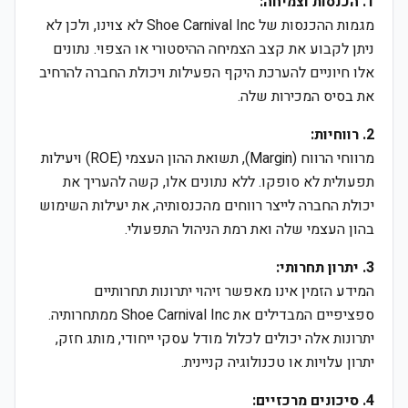
1. הכנסות וצמיחה:
מגמות ההכנסות של Shoe Carnival Inc לא צוינו, ולכן לא
ניתן לקבוע את קצב הצמיחה ההיסטורי או הצפוי. נתונים
אלו חיוניים להערכת היקף הפעילות ויכולת החברה להרחיב
את בסיס המכירות שלה.
2. רווחיות:
מרווחי הרווח (Margin), תשואת ההון העצמי (ROE) ויעילות
תפעולית לא סופקו. ללא נתונים אלו, קשה להעריך את
יכולת החברה לייצר רווחים מהכנסותיה, את יעילות השימוש
בהון העצמי שלה ואת רמת הניהול התפעולי.
3. יתרון תחרותי:
המידע הזמין אינו מאפשר זיהוי יתרונות תחרותיים
ספציפיים המבדילים את Shoe Carnival Inc ממתחרותיה.
יתרונות אלה יכולים לכלול מודל עסקי ייחודי, מותג חזק,
יתרון עלויות או טכנולוגיה קניינית.
4. סיכונים מרכזיים: