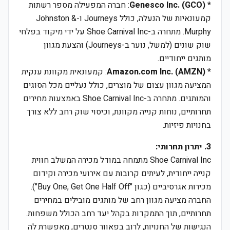
*
Genesco Inc. (GCO)
: חברה המפעילה מספר רשתות
קמעונאיות של הנעלה, כולל Journeys ו-Johnston &
Murphy. מתחרה ב-Shoe Carnival Inc על ידי מיקוד בפלחי
שוק שונים (למשל, נוער ב-Journeys) והצעת מגוון
מותגים ייחודיים.
*
Amazon.com Inc. (AMZN)
: קמעונאית מקוונת ענקית
המציעה מגוון עצום של מוצרים, כולל נעליים מכל הסוגים
והמותגים. מתחרה ב-Shoe Carnival Inc באמצעות מחירים
תחרותיים, נוחות קנייה מקוונת, וכיסוי שוק רחב ללא צורך
בחנויות פיזיות.
3. יתרון תחרותי:
Shoe Carnival Inc מתמחה במודל מכירה המשלב חווית
קנייה ייחודית, לעיתים קרובות עם אירועי מכירה וקידום
מכירות אגרסיביים (כגון "Buy One, Get One Half Off").
החברה מציעה מגוון רחב של מותגים מובילים במחירים
תחרותיים, תוך התמקדות בקהל יעד רחב הכולל משפחות.
הנגישות של החנויות, לרוב בפאוור סנטרים, מאפשרת לה