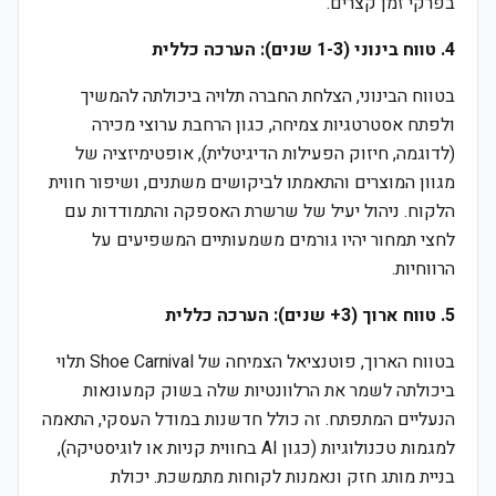
בפרקי זמן קצרים.
4. טווח בינוני (1-3 שנים): הערכה כללית
בטווח הבינוני, הצלחת החברה תלויה ביכולתה להמשיך
ולפתח אסטרטגיות צמיחה, כגון הרחבת ערוצי מכירה
(לדוגמה, חיזוק הפעילות הדיגיטלית), אופטימיזציה של
מגוון המוצרים והתאמתו לביקושים משתנים, ושיפור חווית
הלקוח. ניהול יעיל של שרשרת האספקה והתמודדות עם
לחצי תמחור יהיו גורמים משמעותיים המשפיעים על
הרווחיות.
5. טווח ארוך (3+ שנים): הערכה כללית
בטווח הארוך, פוטנציאל הצמיחה של Shoe Carnival תלוי
ביכולתה לשמר את הרלוונטיות שלה בשוק קמעונאות
הנעליים המתפתח. זה כולל חדשנות במודל העסקי, התאמה
למגמות טכנולוגיות (כגון AI בחווית קניות או לוגיסטיקה),
בניית מותג חזק ונאמנות לקוחות מתמשכת. יכולת