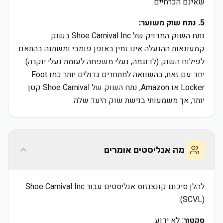
שאינם הכרחיים.
5. נתח שוק משוער:
נתח השוק המדויק של Shoe Carnival Inc בשוק
קמעונאות ההנעלה אינו זמין באופן פומבי ומשתנה בהתאם
לפילוח השוק (לדוגמה, נעלי משפחה לעומת נעלי יוקרה).
יחד עם זאת, בהשוואה למתחרים גדולים יותר כמו Foot
Locker או Amazon, נתח השוק של Shoe Carnival קטן
יותר, אך משמעותי בנישת שוק היעד שלה.
מה אנליסטים אומרים
להלן סיכום קונצנזוס אנליסטים עבור Shoe Carnival Inc
(SCVL):
סקטור
: לא ידוע