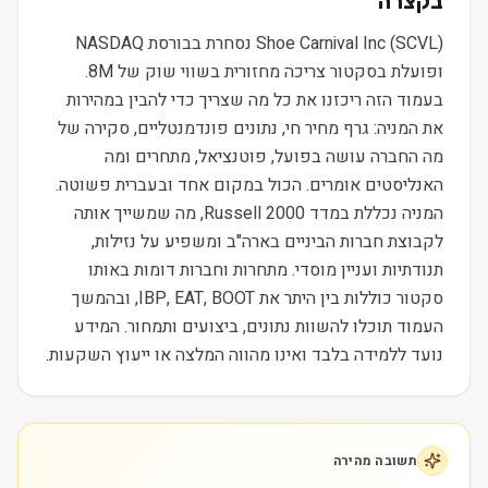
בקצרה
Shoe Carnival Inc (SCVL) נסחרת בבורסת NASDAQ
ופועלת בסקטור צריכה מחזורית בשווי שוק של 8M.
בעמוד הזה ריכזנו את כל מה שצריך כדי להבין במהירות
את המניה: גרף מחיר חי, נתונים פונדמנטליים, סקירה של
מה החברה עושה בפועל, פוטנציאל, מתחרים ומה
האנליסטים אומרים. הכול במקום אחד ובעברית פשוטה.
המניה נכללת במדד Russell 2000, מה שמשייך אותה
לקבוצת חברות הביניים בארה"ב ומשפיע על נזילות,
תנודתיות ועניין מוסדי. מתחרות וחברות דומות באותו
סקטור כוללות בין היתר את IBP, EAT, BOOT, ובהמשך
העמוד תוכלו להשוות נתונים, ביצועים ותמחור. המידע
נועד ללמידה בלבד ואינו מהווה המלצה או ייעוץ השקעות.
תשובה מהירה