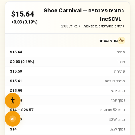
נתונים פיננסיים —
Shoe Carnival
$
15.64
Inc
SCVL
+
0.03
(
0.19%
)
נתונים מתעדכנים בזמן אמת •
7 באוג׳, 12:05
נתוני מסחר
מחיר
$15.64
שינוי
$0.03 (0.19%)
פתיחה
$15.59
סגירה קודמת
$15.61
גבוה יומי
$15.99
נמוך יומי
$15.54
טווח 52 שבועות
$14 – $26.57
גבוה 52W
$26.57
AI
נמוך 52W
$14