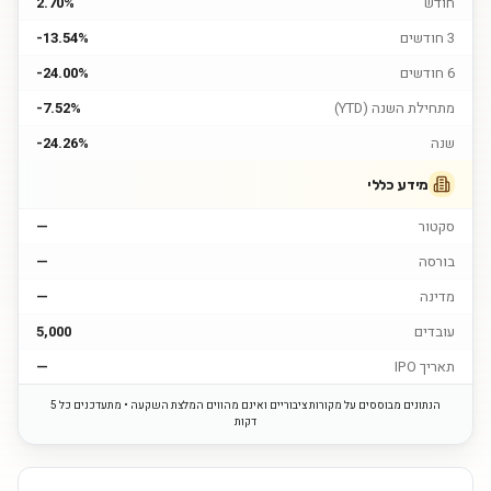
חודש
2.70%
3 חודשים
-13.54%
6 חודשים
-24.00%
מתחילת השנה (YTD)
-7.52%
שנה
-24.26%
מידע כללי
סקטור
—
בורסה
—
מדינה
—
עובדים
5,000
תאריך IPO
—
הנתונים מבוססים על מקורות ציבוריים ואינם מהווים המלצת השקעה • מתעדכנים כל 5
דקות