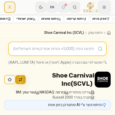
EN
סורק מניות
ניתוח קריפטו
ניתוח סחורות
שוק ישראלי
דוחות 
ניתוח שוק
Shoe Carnival Inc (SCVL)
🔍 חפשו לפי שם החברה (Apple, לאומי) או סימול (AAPL, LUMI.TA)
Shoe Carnival
Inc
(
SCVL
)
צריכה מחזורית
בורסה:
NASDAQ
שווי שוק:
8M
חברה במדד Russell 2000
הניתוח נוצר ע״י AI ומתעדכן בזמן אמת