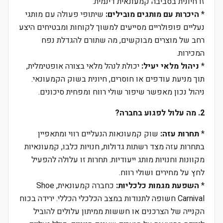
זו חיונית בסביבה קמעונאית דינמית.
*
היכרות עם מותגים מובילים:
שיתופי פעולה עם מותגי
נעליים פופולריים מסייעים למשוך לקוחות ומבטיחים היצע
רחב של מוצרים מבוקשים, מה שתורם להגדלת נפח
המכירות.
*
ניהול מלאי יעיל:
יכולת לנהל מלאי בצורה אופטימלית,
תוך מניעת עודפים או חוסרים, חיונית בשוק הקמעונאי.
ניהול נכון מאפשר שיפור שולי רווח ומפחית סיכונים.
2. מה עלול לפגוע בחברה?
*
תחרות עזה:
שוק קמעונאות הנעליים רווי ומתאפיין
בתחרות עזה מצד רשתות גדולות, חנויות כלבו, קמעונאיות
מקוונות וחנויות מותג ייעודיות. תחרות זו עלולה להפעיל
לחץ על מחירים ושולי רווח.
*
השפעת מגמות כלכליות:
כחברה קמעונאית, Shoe
Carnival חשופה לתנודות במצב הכלכלי הכללי. ירידה בכוח
הקנייה של הצרכנים או חששות ממיתון עלולים להוביל