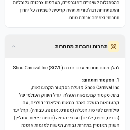
ההסתגלות לשינויים דמוגרפיים, העדפות צרכנים גלובליות
והתפתחויות רגולטוריות תהיה קריטית לשמירה על יתרון
תחרותי וצמיחה ארוכת טווח.
תחרות וחברות מתחרות
להלן ניתוח תחרותי עבור חברת Shoe Carnival Inc (SCVL):
1. הסקטור והתחום:
Shoe Carnival Inc פועלת בסקטור הקמעונאות,
בתת-סקטור קמעונאות הנעלה. גודל השוק העולמי של
קמעונאות הנעלה נאמד במאות מיליארדי דולרים, עם
פילוחים לפי סוג הנעלה (ספורט, אופנה, עבודה), קהל יעד
(גברים, נשים, ילדים) וערוצי הפצה (חנויות פיזיות, אונליין).
השוק מאופיין בתחרות גבוהה, רגישות למגמות אופנה