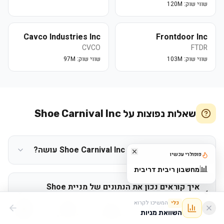
שווי שוק:
120M
Cavco Industries Inc
Frontdoor Inc
CVCO
FTDR
שווי שוק:
103M
שווי שוק:
97M
שאלות נפוצות על
Shoe Carnival Inc
מה החברה Shoe Carnival Inc (SCVL) עושה?
פופולרי עכשיו
📊
מחשבון ריבית דריבית
איך קוראים נכון את הנתונים של מניית Shoe
Carnival Inc?
המשיכו לקרוא
כלי
השוואת מניות
ראשי
מסלולים
ניתוח מניות
מרכז הידע
חדשות