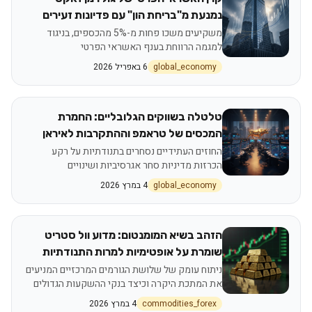
נמנעת מ"בריחת הון" עם פדיונות זעירים
משקיעים משכו פחות מ-5% מהכספים, בניגוד
למגמה הרווחת בענף האשראי הפרטי
global_economy
6 באפריל 2026
טלטלה בשווקים הגלובליים: החמרת
המכסים של טראמפ וההתקרבות לאיראן
מעצבות מחדש את וול סטריט
החוזים העתידיים נסחרים בתנודתיות על רקע
הכרזות מדיניות סחר אגרסיביות ושינויים
גיאופוליטיים במזרח התיכון
global_economy
4 במרץ 2026
הזהב בשיא המומנטום: מדוע וול סטריט
שומרת על אופטימיות למרות התנודתיות
בשווקים
ניתוח עומק של שלושת הגורמים המרכזיים המניעים
את המתכת היקרה וכיצד בנקי ההשקעות הגדולים
נערכים להמשך הראלי
commodities_forex
4 במרץ 2026