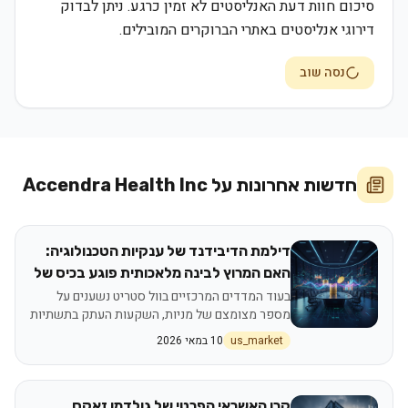
סיכום חוות דעת האנליסטים לא זמין כרגע. ניתן לבדוק
דירוגי אנליסטים באתרי הברוקרים המובילים.
נסה שוב
חדשות אחרונות על
Accendra Health Inc
דילמת הדיבידנד של ענקיות הטכנולוגיה:
האם המרוץ לבינה מלאכותית פוגע בכיס של
המשקיעים?
בעוד המדדים המרכזיים בוול סטריט נשענים על
מספר מצומצם של מניות, השקעות העתק בתשתיות
AI מעוררות שאלות לגבי חלוקת רווחים עתידית
us_market
10 במאי 2026
קרן האשראי הפרטי של גולדמן זאקס