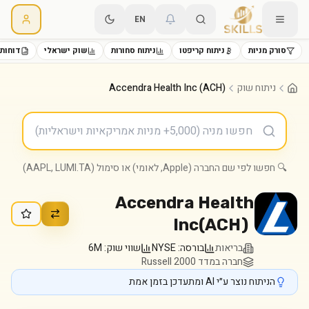
EN
סורק מניות
ניתוח קריפטו
ניתוח סחורות
שוק ישראלי
דוחות 
ניתוח שוק
Accendra Health Inc (ACH)
🔍 חפשו לפי שם החברה (Apple, לאומי) או סימול (AAPL, LUMI.TA)
Accendra Health
Inc
(
ACH
)
בריאות
בורסה:
NYSE
שווי שוק:
6M
חברה במדד Russell 2000
הניתוח נוצר ע״י AI ומתעדכן בזמן אמת