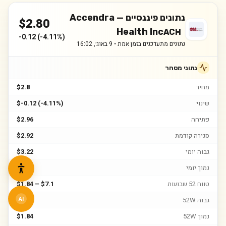
נתונים פיננסיים —
Accendra
$
2.80
Health Inc
ACH
-0.12
(
-4.11%
)
נתונים מתעדכנים בזמן אמת •
9 באוג׳, 16:02
נתוני מסחר
מחיר
$2.8
שינוי
$-0.12 (-4.11%)
פתיחה
$2.96
סגירה קודמת
$2.92
גבוה יומי
$3.22
נמוך יומי
$2.75
טווח 52 שבועות
$1.84 – $7.1
גבוה 52W
$7.1
AI
נמוך 52W
$1.84