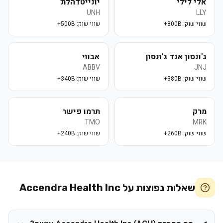
אלי לילי
יונייטדהלת'
UNH
LLY
שווי שוק:
800B+
שווי שוק:
500B+
ג'ונסון אנד ג'ונסון
אבווי
ABBV
JNJ
שווי שוק:
380B+
שווי שוק:
340B+
מרק
תרמו פישר
TMO
MRK
שווי שוק:
260B+
שווי שוק:
240B+
שאלות נפוצות על
Accendra Health Inc