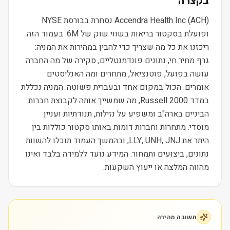
בקצרה
Accendra Health Inc (ACH) נסחרת בבורסת NYSE
ופועלת בסקטור בריאות בשווי שוק של 6M. בעמוד הזה
ריכזנו את כל מה שצריך כדי להבין במהירות את המניה:
גרף מחיר חי, נתונים פונדמנטליים, סקירה של מה החברה
עושה בפועל, פוטנציאל, מתחרים ומה האנליסטים
אומרים. הכול במקום אחד ובעברית פשוטה. המניה נכללת
במדד Russell 2000, מה שמשייך אותה לקבוצת חברות
הביניים בארה"ב ומשפיע על נזילות, תנודתיות ועניין
מוסדי. מתחרות וחברות דומות באותו סקטור כוללות בין
היתר את LLY, UNH, JNJ, ובהמשך העמוד תוכלו להשוות
נתונים, ביצועים ותמחור. המידע נועד ללמידה בלבד ואינו
מהווה המלצה או ייעוץ השקעות.
תשובה מהירה