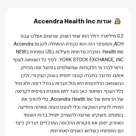
אודות
Accendra Health Inc
0.2 מיליארד דולר הוא שווי השוק שרשום אצלנו עבור
ACH, והמספר הזה הוא נקודת ההתחלה להבנת Accendra
Health Inc. החברה מדווחת פעילות בUS ונסחרת בNEW
YORK STOCK EXCHANGE, INC.. לפני כל השוואה לענף
כדאי לברר מי הלקוחות שמשלמים בפועל ומה מחזיק
אותם. מדובר בחברה קטנה יחסית בשוק הציבורי, ולכן
ההשוואה הרלוונטית היא מול חברות בגודל דומה ולא מול
כלל הענף. התיאור כאן נועד לתת מסגרת בסיסית לקריאה
של הדוחות של Accendra Health Inc, בלי להפוך את
המניה לרעיון השקעה ובלי לטעון טענה שאינה מופיעה
בנתונים. משקיע שרוצה להעמיק יתחיל בדוח השנתי
האחרון, יסמן את מקורות ההכנסה המרכזיים ויבדוק כיצד
הם התפתחו בשלוש השנים האחרונות.