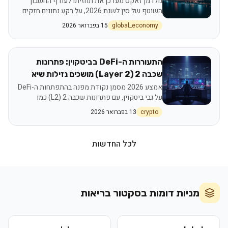
גולדמן זאקס מעדכן את תחזיתו לעודף החשבון
השוטף של סין לשנת 2026, על רקע נתונים חזקים
המעידים על המשך מגמה חיובית. העדכון מדגיש את
global_economy
15 בפברואר 2026
עוצמת הייצוא הסיני, למרות אי-הוודאות הגלובלית,
ומצביע על השפעות מורכבות על השווקים
העולמיים.
התעוררות ה-DeFi בביטקוין: פתרונות
שכבה 2 (Layer 2) מושכים נזילות שיא
אמצע 2026 מסמן נקודת מפנה בהתפתחות ה-DeFi
על גבי ביטקוין, עם פתרונות שכבה 2 (L2) כמו
Stacks, Rootstock ו-Babylon המושכים נזילות
crypto
13 בפברואר 2026
שיא. פרוטוקולים אלו מאפשרים למשקיעים להפיק
תשואה מביטקוין שלהם באמצעות הלוואות, אספקת
נזילות ופעילויות DeFi מורכבות, תוך מינוף אבטחת
לכל החדשות
הרשת הראשית. הגידול המשמעותי ב-TVL
והתעניינות מוסדית מחזקים את מעמדו של
הביטקוין כתשתית פיננסית יצרנית, לצד תובנות
חדשות על התפתחות האקוסיסטם וניהול סיכונים.
מניות דומות בסקטור
בריאות