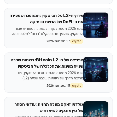
מירוץ ה-L2 על הביטקוין: המהפכה שמעירה
את ה-DeFi של הרשת הוותיקה
שנת 2026 מסמנת נקודת מפנה היסטורית עבור
הביטקוין, שהופך מנכס מקלט "רדום" לפלטפורמה
פיננסית אקטיבית באמצעות פרוטוקולי שכבה שנייה
crypto
17 בפברואר 2026
(L2) ופתרונות Staking חדשניים. פרויקטים כמו
Stacks, Rootstock ו-Babylon מובילים מהפכה זו,
המאפשרת הרצת חוזים חכמים, DeFi מתקדם
ויצירת Yield על ביטקוין, תוך שמירה על אבטחתו.
הפריצה של ה-Bitcoin L2: רשתות שכבה
התפתחות זו מושכת הון מוסדי משמעותי ומציעה
שנייה משנות את הכלכלה של הביטקוין
אלטרנטיבה מאובטחת יותר לרשתות DeFi קיימות.
שנת 2026 מסמנת מהפכה עבור הביטקוין, עם
פריצת הדרך של רשתות שכבה שנייה (L2)
המרחיבות את יכולותיו מעבר למחסן ערך. פתרונות
crypto
15 בפברואר 2026
כמו Stacks, Rollups ו-BitVM מאפשרים כעת
הרצת חוזים חכמים, DeFi מורכב, והפחתה דרמטית
בעלויות ובעומסים. התפתחות זו מחזקת את מודל
הכרייה, מגדילה את הביקוש ל-Blockspace,
גולדמן זאקס מעלה תחזית: עודפי הסחר
וממקמת את הביטקוין כתשתית פיננסית פעילה
של סין מזנקים לשיא חדש
ומתחרה.