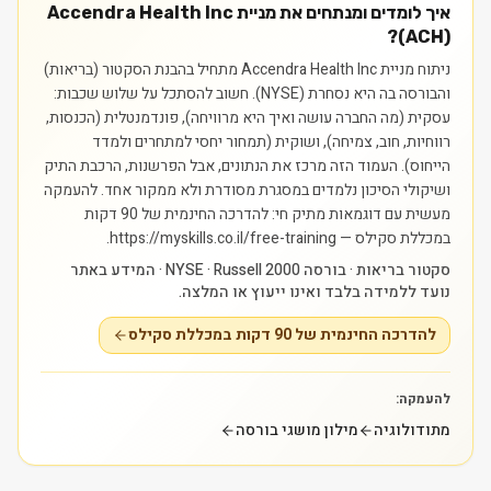
איך לומדים ומנתחים את מניית Accendra Health Inc
(ACH)?
ניתוח מניית Accendra Health Inc מתחיל בהבנת הסקטור (בריאות)
והבורסה בה היא נסחרת (NYSE). חשוב להסתכל על שלוש שכבות:
עסקית (מה החברה עושה ואיך היא מרוויחה), פונדמנטלית (הכנסות,
רווחיות, חוב, צמיחה), ושוקית (תמחור יחסי למתחרים ולמדד
הייחוס). העמוד הזה מרכז את הנתונים, אבל הפרשנות, הרכבת התיק
ושיקולי הסיכון נלמדים במסגרת מסודרת ולא ממקור אחד.
להעמקה
מעשית עם דוגמאות מתיק חי: להדרכה החינמית של 90 דקות
במכללת סקילס — https://myskills.co.il/free-training.
סקטור בריאות · בורסה NYSE · Russell 2000 · המידע באתר
נועד ללמידה בלבד ואינו ייעוץ או המלצה.
להדרכה החינמית של 90 דקות במכללת סקילס
להעמקה:
מתודולוגיה
מילון מושגי בורסה