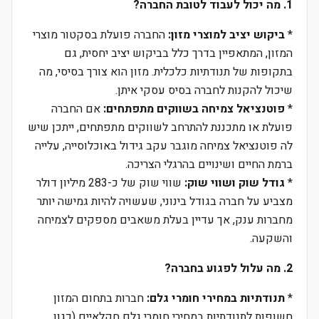
1. מה יכול לעבוד לטובת החברה?
*
ביקוש יציב למוצרי מזון:
החברה פועלת בסקטור מוצרי
המזון, המתאפיין בדרך כלל בביקוש יציב יחסית, גם
בתקופות של תנודתיות כלכלית. מזון הוא צורך בסיסי, מה
שיכול להקנות לחברה בסיס עסקי איתן.
*
פוטנציאל צמיחה בשווקים מתפתחים:
אם החברה
פועלת או מתכננת להתרחב לשווקים מתפתחים, ייתכן שיש
לה פוטנציאל צמיחה מוגבר עקב גידול באוכלוסייה, עלייה
ברמת החיים ושינויים בהרגלי הצריכה.
*
גודל שוק ושווי שוק:
שווי שוק של כ-283 מיליון דולר
מצביע על חברה בגודל בינוני, שעשויה להיות גמישה יותר
מחברות ענק, אך עדיין בעלת משאבים מספקים לצמיחה
והשקעה.
2. מה עלול לפגוע בחברה?
*
תנודתיות במחירי חומרי גלם:
חברות בתחום המזון
חשופות לתנודתיות במחירי חומרי גלם חקלאיים (כגון