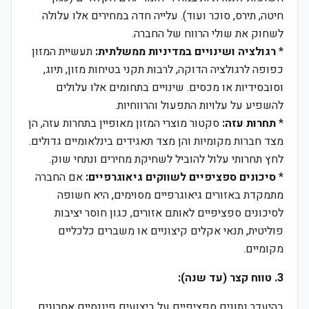
חיטה, תירס, סוכר ועוד). עלייה חדה במחירים אלו עלולה
לשחוק את שולי הרווח של החברה.
*
רגולציה ושינויים במדיניות ממשלתית:
תעשיית המזון
כפופה לרגולציה הדוקה, לרבות תקני בטיחות מזון, תיוג,
וסובסידיות או מכסים. שינויים בתחומים אלו עלולים
להשפיע על עלויות התפעול והרווחיות.
*
תחרות עזה:
סקטור מוצרי המזון מאופיין בתחרות עזה, הן
מצד חברות מקומיות והן מצד תאגידים בינלאומיים גדולים.
לחץ תחרותי עלול להוביל לשחיקת מחירים ונתחי שוק.
*
סיכונים ספציפיים לשווקים גיאוגרפיים:
אם החברה
מתמקדת באזורים גיאוגרפיים מסוימים, היא חשופה
לסיכונים ספציפיים לאותם אזורים, כגון חוסר יציבות
פוליטית, תנאי אקלים קיצוניים או משברים כלכליים
מקומיים.
3. טווח קצר (עד שנה):
בהיעדר נתונים ספציפיים על ביצועים פיננסיים אחרונים,