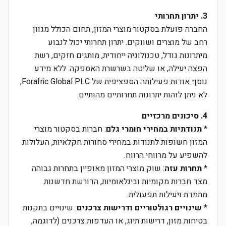
3. יתרון תחרותי
החברה פועלת בסקטור מוצרי המזון, תחום הכולל מגוון
רחב של מוצרים ושווקים. יתרון תחרותי יכול לנבוע
מיתרונות גודל, טכנולוגיה ייחודית, מותגים חזקים, רשת
הפצה יעילה, או שליטה בשרשרת האספקה. ללא מידע
נוסף אודות פעילותה הספציפית של Forafric Global PLC,
לא ניתן לזהות יתרונות תחרותיים מהותיים.
4. סיכונים מרכזיים
*
תנודתיות במחירי חומרי גלם
: חברות בסקטור מוצרי
המזון חשופות לתנודות במחירי סחורות חקלאיות, העלולות
להשפיע על מרווחי הרווח.
*
תחרות עזה
: שוק מוצרי המזון מאופיין בתחרות גבוהה
מצד חברות מקומיות ובינלאומיות, הדורשת חדשנות
מתמדת ויעילות תפעולית.
*
שינויים רגולטוריים ודרישות צרכנים
: שינויים בתקנות
בטיחות מזון, דרישות תיוג, או העדפות צרכנים (לדוגמה,