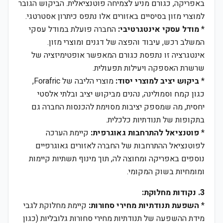
באפריקה, כגורם מניע לצמיחה פוטנציאלית. הביקוש הגובר
למוצרי מזון בסיסיים באזורים אלו נתפס כיתרון אסטרטגי.
*
מודל עסקי אינטגרטיבי:
החברה פועלת במודל עסקי
המשלב רכש, עיבוד והפצה של דגנים ומוצרי מזון.
אינטגרציה זו נתפסת כגורם המאפשר אופטימיזציה של
שרשרת האספקה ויעילות תפעולית.
*
ביקוש יציב למוצרי יסוד:
מוצרי הליבה של Forafric,
כגון קמח וסמולינה, נהנים מביקוש יציב ובלתי אלסטי
יחסית, מה שמספק יציבות מסוימת להכנסות החברה גם
בתקופות של תנודתיות כלכלית.
*
פוטנציאל להתרחבות גאוגרפית:
קיימת הערכה
לפוטנציאל ההתרחבות של החברה לאזורים גאוגרפיים
נוספים באפריקה ומחוצה לה, תוך מינוף תשתיות קיימות
ומומחיות בשוק המקומי.
3. נקודות מחלוקת:
*
השפעת תנודתיות מחירי סחורות:
קיימת מחלוקת לגבי
מידת ההשפעה של תנודתיות מחירי סחורות גלובליות (כגון