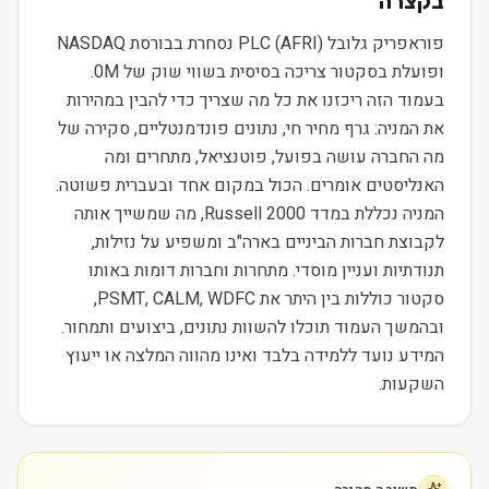
בקצרה
פוראפריק גלובל PLC (AFRI) נסחרת בבורסת NASDAQ
ופועלת בסקטור צריכה בסיסית בשווי שוק של 0M.
בעמוד הזה ריכזנו את כל מה שצריך כדי להבין במהירות
את המניה: גרף מחיר חי, נתונים פונדמנטליים, סקירה של
מה החברה עושה בפועל, פוטנציאל, מתחרים ומה
האנליסטים אומרים. הכול במקום אחד ובעברית פשוטה.
המניה נכללת במדד Russell 2000, מה שמשייך אותה
לקבוצת חברות הביניים בארה"ב ומשפיע על נזילות,
תנודתיות ועניין מוסדי. מתחרות וחברות דומות באותו
סקטור כוללות בין היתר את PSMT, CALM, WDFC,
ובהמשך העמוד תוכלו להשוות נתונים, ביצועים ותמחור.
המידע נועד ללמידה בלבד ואינו מהווה המלצה או ייעוץ
השקעות.