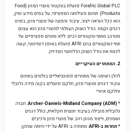
Forafric Global PLC פועלת בסקטור מוצרי המזון (Food
Products). תחום פעילותה הספציפי, על בסיס מידע זמין,
הוא ככל הנראה ייצור, עיבוד והפצה של מוצרי מזון, בפרט
דגנים וקמח. גודל השוק העולמי למוצרי מזון הוא עצום
ומורכב מתתי-סקטורים רבים. ללא נתונים ספציפיים על
תתי-הסקטורים בהם AFRI פועלת באופן דומיננטי, קשה
לכמת את גודל השוק הרלוונטי המדויק.
2. המתחרים העיקריים:
להלן רשימה של מתחרים פוטנציאליים בולטים בתחום
עיבוד דגנים ומוצרי מזון, חלקם פועלים בקנה מידה גלובלי
וחלקם אזורי:
*
Archer-Daniels-Midland Company (ADM)
: חברה
גלובלית מובילה בעיבוד תוצרת חקלאית, כולל דגנים
ושמנים, וייצור מגוון רחב של מוצרי מזון ורכיבים.
*
תחרות ב-AFRI
: מתחרה ב-AFRI על ידי היותה שחקן