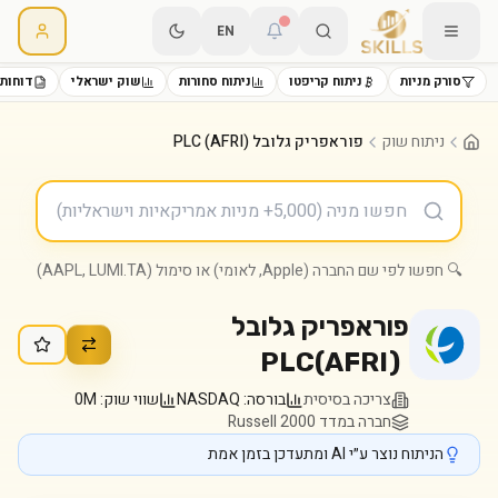
EN
סורק מניות
ניתוח קריפטו
ניתוח סחורות
שוק ישראלי
דוחות 
ניתוח שוק
פוראפריק גלובל PLC (AFRI)
🔍 חפשו לפי שם החברה (Apple, לאומי) או סימול (AAPL, LUMI.TA)
פוראפריק גלובל
PLC
(
AFRI
)
צריכה בסיסית
בורסה:
NASDAQ
שווי שוק:
0M
חברה במדד Russell 2000
הניתוח נוצר ע״י AI ומתעדכן בזמן אמת