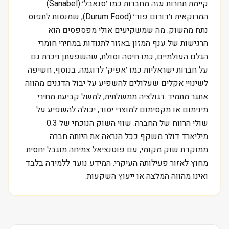
קיימת תחרות עזה מחברות כמו ׳סנאבל׳ (Sanabel)
המרוקאית ו׳דורום פוד׳ (Durum Food), שמנסות לתפוס
נתח מהשוק. מה שמשקיעים אולי מפספסים הוא
הרגישות של ענף המזון באזור לתנודות במחירי חומרי
הגלם העולמיים, כמו חיטה וסולת, שהשפעתן ניכרת גם
על חברות ישראליות כמו ׳אפיק׳ לדוגמה. בנוסף, חשיפה
לשינויי אקלים שעלולים להשפיע על יבול הדגנים מהווה
אתגר מתמיד. רגולציה ממשלתית, למשל קביעת מחירי
מינימום או מקסימום למוצרי יסוד, יכולה להשפיע על
שולי הרווח של החברה. שווי השוק הנוכחי של 0.3
מיליארד דולר משקף ככל הנראה את היותה חברה
ממוקדת שוק מקומי, עם פוטנציאל צמיחה מוגבל יחסית
מחוץ לאזור פעילותה העיקרי. המידע נועד ללמידה בלבד
ואינו מהווה המלצה או ייעוץ השקעות.