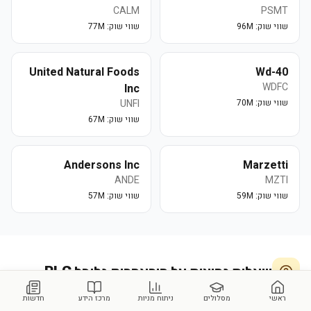
CALM
PSMT
שווי שוק:
96M
שווי שוק:
77M
United Natural Foods
Wd-40
WDFC
Inc
שווי שוק:
70M
UNFI
שווי שוק:
67M
Andersons Inc
Marzetti
ANDE
MZTI
שווי שוק:
59M
שווי שוק:
57M
שאלות נפוצות על
פוראפריק גלובל PLC
ראשי
מסלולים
ניתוח מניות
מרכז הידע
חדשות