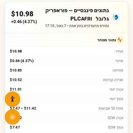
נתונים פיננסיים —
פוראפריק
$
10.98
גלובל PLC
AFRI
+
0.46
(
4.37%
)
נתונים מתעדכנים בזמן אמת •
7 באוג׳, 17:10
נתוני מסחר
מחיר
$10.98
שינוי
$0.46 (4.37%)
פתיחה
$10.85
סגירה קודמת
$10.52
גבוה יומי
$11.01
נמוך יומי
$10.8
טווח 52 שבועות
$7.47 – $11.42
גבוה 52W
$11.42
AI
נמוך 52W
$7.47