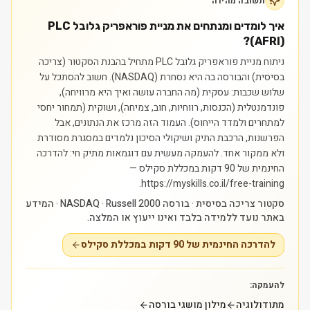
תשובה מהירה
איך לומדים ומנתחים את מניית פוראפריק גלובל PLC
(AFRI)?
ניתוח מניית פוראפריק גלובל PLC מתחיל בהבנת הסקטור (צריכה
בסיסית) והבורסה בה היא נסחרת (NASDAQ). חשוב להסתכל על
שלוש שכבות: עסקית (מה החברה עושה ואיך היא מרוויחה),
פונדמנטלית (הכנסות, רווחיות, חוב, צמיחה), ושוקית (תמחור יחסי
למתחרים ולמדד הייחוס). העמוד הזה מרכז את הנתונים, אבל
הפרשנות, הרכבת התיק ושיקולי הסיכון נלמדים במסגרת מסודרת
ולא ממקור אחד.
להעמקה מעשית עם דוגמאות מתיק חי: להדרכה
החינמית של 90 דקות במכללת סקילס —
https://myskills.co.il/free-training.
סקטור צריכה בסיסית · בורסה NASDAQ · Russell 2000 · המידע
באתר נועד ללמידה בלבד ואינו ייעוץ או המלצה.
להדרכה החינמית של 90 דקות במכללת סקילס
להעמקה:
מתודולוגיה
מילון מושגי בורסה