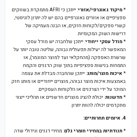
*
מיקוד גאוגרפי/אזורי
: ייתכן כי AFRI מתמקדת בשווקים
ספציפיים או אזורים גאוגרפיים בהם יש לה יתרון לוגיסטי,
קשרי ספקים/לקוחות חזקים, או הבנה מעמיקה של
דרישות השוק המקומיות.
*
מודל עסקי ייחודי
: ייתכן שלחברה יש מודל עסקי
המאפשר לה יעילות תפעולית גבוהה, שליטה טובה יותר על
שרשרת האספקה (מהחקלאי ועד למוצר המוגמר), או
התמחות בנישות ספציפיות בתוך שוק הדגנים והקמח.
*
איכות מוצר/מותג
: ייתכן שהחברה מבדלת את עצמה
באמצעות איכות מוצר גבוהה, מוצרים ייחודיים או מותג חזק
המוכר על ידי הצרכנים או הלקוחות העסקיים.
*
חדשנות
: יכולת להציג מוצרים חדשניים או תהליכי ייצור
מתקדמים יכולה להוות יתרון.
4. איומים תחרותיים:
*
תנודתיות במחירי חומרי גלם
: מחירי דגנים וגידולי שדה