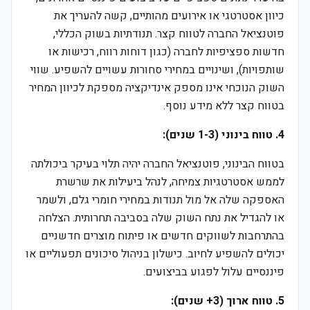
כיוון אסטרטגי או אירועים מהותיים, קשה להעריך את
פוטנציאל החברה לטווח קצר. תנודתיות בשוק הכללי,
חדשות ספציפיות לחברה (כגון דוחות רווח, רכישות או
שותפויות), ושינויים במחירי סחורות עשויים להשפיע. שווי
השוק הנוכחי אינו מספק אינדיקציה מספקת לכיוון המחיר
בטווח קצר ללא מידע נוסף.
4. טווח בינוני (1-3 שנים):
בטווח הבינוני, פוטנציאל החברה יהיה תלוי בעיקר ביכולתה
לממש אסטרטגיות צמיחה, לנהל ביעילות את שרשרת
האספקה שלה אל מול תנודות במחירי חומרי גלם, ולשמר
או להגדיל את נתח השוק שלה בסביבה תחרותית. הצלחה
בהתרחבות לשווקים חדשים או פיתוח מוצרים חדשניים
יכולים להשפיע לחיוב. כישלון בניהול סיכונים תפעוליים או
פיננסיים עלול לפגוע בביצועים.
5. טווח ארוך (3+ שנים):