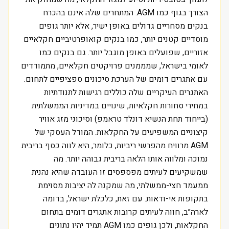
הצורך בגוף כמו AGM. המתחרים שלה אינם בהכרח
בנקים מסחריים גדולים באופן ישיר, אלא יותר גופים
מוסדיים קטנים יותר, כמו בנקים קואופרטיביים חקלאיים
אזוריים, שפועלים באופן מוגבל יותר. גם בנקים כמו
לאומי בישראל, שמממנים פרויקטים חקלאיים, מתמודדים
עם אתגרים דומים של הערכת סיכונים ספציפיים לתחום.
האתגרים העיקריים שלה כוללים רגישות לתנודתיות
במחירי סחורות חקלאיות, שינויים במדיניות הממשלתית
(בייחוד תחת הנשיא דונלד טראמפ) וסיכוני מזג אוויר
קיצוניים המשפיעים על החקלאות. המודל העסקי של
AGM מרוויח מהפרשי ריביות, כלומר, היא לווה כסף בריבית
נמוכה ומלווה אותו הלאה בריבית גבוהה יותר. מה
שמשקיעים לעיתים מפספסים זו העובדה שהיא נהנית
ממעמד חצי-ממשלתי, מה שמקנה לה יציבות מסוימת
בתקופות אי-ודאות. עם זאת, כלכלת ישראל, בדומה
לארה״ב, חווה לעיתים קרובות אתגרים דומים בתחום
החקלאות, ולכן גופים כמו AGM תמיד יהיו נתונים