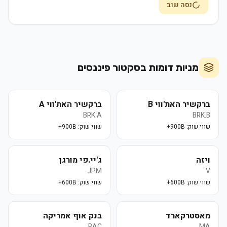
נסה שוב
מניות דומות בסקטור
פיננסים
ברקשיר האת'ווי B
ברקשיר האת'ווי A
BRK.A
BRK.B
שווי שוק:
900B+
שווי שוק:
900B+
ויזה
ג'יי.פי מורגן
JPM
V
שווי שוק:
600B+
שווי שוק:
600B+
מאסטרקארד
בנק אוף אמריקה
BAC
MA