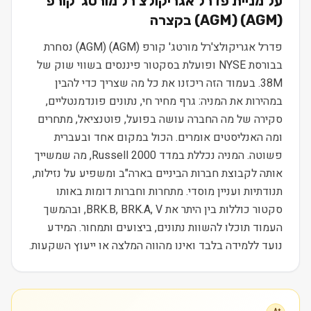
על מניית
פדרל אגריקולצ'רל מורטג' קורפ
(AGM)
(
AGM
) בקצרה
פדרל אגריקולצ'רל מורטג' קורפ (AGM) (AGM) נסחרת
בבורסת NYSE ופועלת בסקטור פיננסים בשווי שוק של
38M. בעמוד הזה ריכזנו את כל מה שצריך כדי להבין
במהירות את המניה: גרף מחיר חי, נתונים פונדמנטליים,
סקירה של מה החברה עושה בפועל, פוטנציאל, מתחרים
ומה האנליסטים אומרים. הכול במקום אחד ובעברית
פשוטה. המניה נכללת במדד Russell 2000, מה שמשייך
אותה לקבוצת חברות הביניים בארה"ב ומשפיע על נזילות,
תנודתיות ועניין מוסדי. מתחרות וחברות דומות באותו
סקטור כוללות בין היתר את BRK.B, BRK.A, V, ובהמשך
העמוד תוכלו להשוות נתונים, ביצועים ותמחור. המידע
נועד ללמידה בלבד ואינו מהווה המלצה או ייעוץ השקעות.