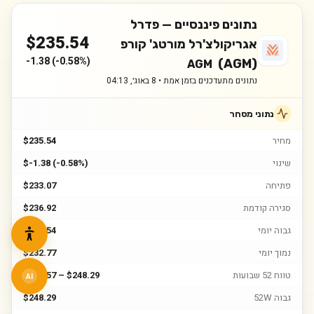
נתונים פיננסיים —
פדרל
$
235.54
אגריקולצ'רל מורטג' קורפ
-1.38
(
-0.58%
)
(AGM)
AGM
נתונים מתעדכנים בזמן אמת •
8 באוג׳, 04:13
נתוני מסחר
מחיר
$235.54
שינוי
$-1.38 (-0.58%)
פתיחה
$233.07
סגירה קודמת
$236.92
גבוה יומי
$239.54
נמוך יומי
$232.77
טווח 52 שבועות
$136.57 – $248.29
AI
גבוה 52W
$248.29