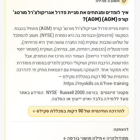
תשובה מהירה
איך לומדים ומנתחים את מניית פדרל אגריקולצ'רל מורטג'
קורפ (AGM) (AGM)?
ניתוח מניית פדרל אגריקולצ'רל מורטג' קורפ (AGM) מתחיל בהבנת
הסקטור (פיננסים) והבורסה בה היא נסחרת (NYSE). חשוב להסתכל
על שלוש שכבות: עסקית (מה החברה עושה ואיך היא מרוויחה),
פונדמנטלית (הכנסות, רווחיות, חוב, צמיחה), ושוקית (תמחור יחסי
למתחרים ולמדד הייחוס). העמוד הזה מרכז את הנתונים, אבל
הפרשנות, הרכבת התיק ושיקולי הסיכון נלמדים במסגרת מסודרת
ולא ממקור אחד.
להעמקה מעשית עם דוגמאות מתיק חי: להדרכה
החינמית של 90 דקות במכללת סקילס —
https://myskills.co.il/free-training.
סקטור פיננסים · בורסה NYSE · Russell 2000 · המידע באתר
נועד ללמידה בלבד ואינו ייעוץ או המלצה.
להדרכה החינמית של 90 דקות במכללת סקילס
להעמקה:
מתודולוגיה
מילון מושגי בורסה