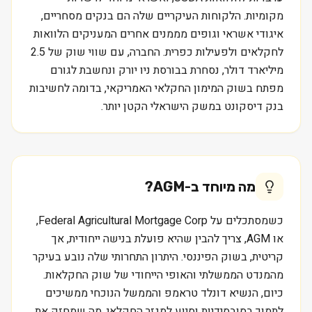
מקומיות. הלקוחות העיקריים שלה הם בנקים מסחריים,
איגודי אשראי וגופים מממנים אחרים המעניקים הלוואות
לחקלאים ולפעילות כפרית. החברה, עם שווי שוק של 2.5
מיליארד דולר, נסחרת בבורסת ניו יורק ונחשבת לגורם
מפתח בשוק המימון החקלאי האמריקאי, בדומה לחשיבות
בנק דיסקונט במשק הישראלי הקטן יותר.
מה מיוחד ב-
AGM
?
כשמסתכלים על Federal Agricultural Mortgage Corp,
או AGM, צריך להבין שהיא פועלת בנישה ייחודית, אך
קריטית, בשוק הפיננסי. היתרון התחרותי שלה נובע בעיקר
מהמנדט הממשלתי והאופי הייחודי של שוק החקלאות.
כיום, הנשיא דונלד טראמפ והממשל הנוכחי ממשיכים
לתמוך בסובסידיות וסיוע למגזר החקלאי, מה שמחזק את