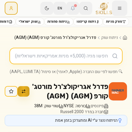
EN
סורק מניות
ניתוח קריפטו
ניתוח סחורות
שוק ישראלי
דוחות 
ניתוח שוק
פדרל אגריקולצ'רל מורטג' קורפ (AGM) (AGM)
🔍 חפשו לפי שם החברה (Apple, לאומי) או סימול (AAPL, LUMI.TA)
פדרל אגריקולצ'רל מורטג'
קורפ (AGM)
(
AGM
)
פיננסים
בורסה:
NYSE
שווי שוק:
38M
חברה במדד Russell 2000
הניתוח נוצר ע״י AI ומתעדכן בזמן אמת