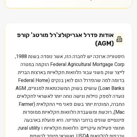
אודות
פדרל אגריקולצ'רל מורטג' קורפ
(AGM)
היסטוריה ארוכה יש לחברה הזו, אשר נוסדה בשנת 1988,
Federal Agricultural Mortgage Corp הוקמה במטרה
לייצר שוק משני עבור הלוואות חקלאיות בארצות הברית.
בדומה למה שהפדרל הום לואן בנקים (Federal Home
Loan Banks) עושים בשוק המשכנתאות למגורים, AGM
נועדה לספק נזילות וגישה נוחה יותר לאשראי לחקלאים.
החברה, המוכרת יותר בשם פאני מיי החקלאית (Farmer
Mac), רוכשת ומשעבדת הלוואות חקלאיות ממוסדות
פיננסיים שונים ברחבי המדינה. היא פועלת בארבעה
תחומי פעילות עיקריים: הלוואות חקלאיות ו rural utility,
ערבויות להלוואות USDA, ואשראי מיוחד לרשויות