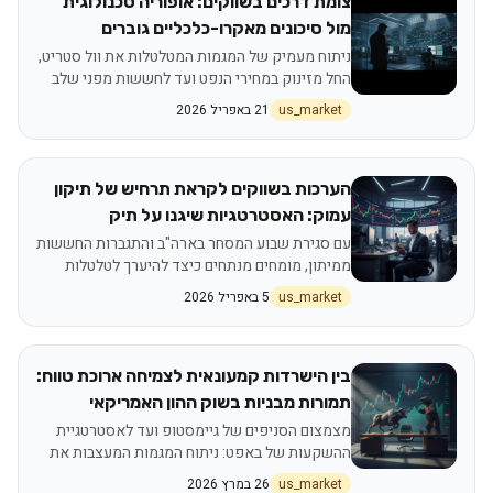
צומת דרכים בשווקים: אופוריה טכנולוגית
מול סיכונים מאקרו-כלכליים גוברים
ניתוח מעמיק של המגמות המטלטלות את וול סטריט,
החל מזינוק במחירי הנפט ועד לחששות מפני שלב
ה'אופוריה' האחרון בשוק המניות
us_market
21 באפריל 2026
הערכות בשווקים לקראת תרחיש של תיקון
עמוק: האסטרטגיות שיגנו על תיק
ההשקעות
עם סגירת שבוע המסחר בארה"ב והתגברות החששות
ממיתון, מומחים מנתחים כיצד להיערך לטלטלות
אפשריות בוול סטריט
us_market
5 באפריל 2026
בין הישרדות קמעונאית לצמיחה ארוכת טווח:
תמורות מבניות בשוק ההון האמריקאי
מצמצום הסניפים של גיימסטופ ועד לאסטרטגיית
ההשקעות של באפט: ניתוח המגמות המעצבות את
תיק ההשקעות המודרני
us_market
26 במרץ 2026