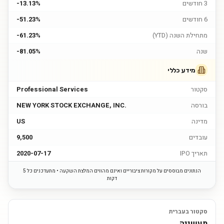
3 חודשים
-13.13%
6 חודשים
-51.23%
מתחילת השנה (YTD)
-61.23%
שנה
-81.05%
מידע כללי
סקטור
Professional Services
בורסה
NEW YORK STOCK EXCHANGE, INC.
מדינה
US
עובדים
9,500
תאריך IPO
2020-07-17
הנתונים מבוססים על מקורות ציבוריים ואינם מהווים המלצת השקעה • מתעדכנים כל 5
דקות
סקטור בעברית
תעשייה