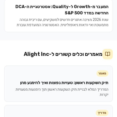
המעבר מ-Growth ל-Quality: אסטרטגיית ה-DCA
החדשה במדד S&P 500
שנת 2026 מציבה אתגרים חדשים למשקיעים, עם ריבית גבוהה
מתמשכת ואי-ודאות גיאופוליטית. האסטרטגיה המועדפת עוברת
מחברות צמיחה לחברות איכות, המפגינות יציבות פיננסית ותזרים
מזומנים חזק. מדד ה-S&P 500, ובפרט קרנות סל כמו VOO, הופכים
לכלי מרכזי באסטרטגיית DCA, המאפשרת צבירת חשיפה שיטתית
תוך מזעור סיכונים.
מאמרים וכלים קשורים ל-
Alight Inc
מאמר
תיק השקעות ראשון: טעויות נפוצות ואיך להימנע מהן
המדריך המלא לבניית תיק השקעות ראשון תוך הימנעות מטעויות
יקרות
מדריך