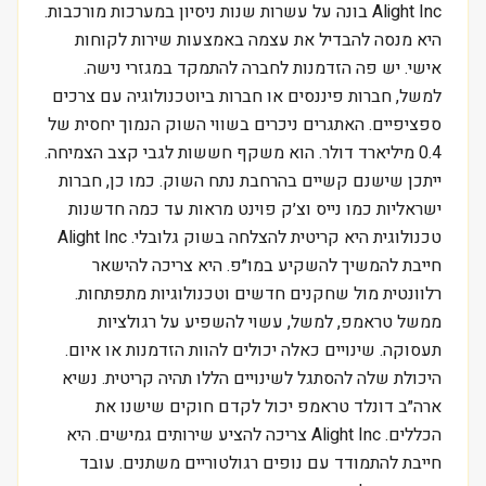
Alight Inc בונה על עשרות שנות ניסיון במערכות מורכבות.
היא מנסה להבדיל את עצמה באמצעות שירות לקוחות
אישי. יש פה הזדמנות לחברה להתמקד במגזרי נישה.
למשל, חברות פיננסים או חברות ביוטכנולוגיה עם צרכים
ספציפיים. האתגרים ניכרים בשווי השוק הנמוך יחסית של
0.4 מיליארד דולר. הוא משקף חששות לגבי קצב הצמיחה.
ייתכן שישנם קשיים בהרחבת נתח השוק. כמו כן, חברות
ישראליות כמו נייס וצ׳ק פוינט מראות עד כמה חדשנות
טכנולוגית היא קריטית להצלחה בשוק גלובלי. Alight Inc
חייבת להמשיך להשקיע במו״פ. היא צריכה להישאר
רלוונטית מול שחקנים חדשים וטכנולוגיות מתפתחות.
ממשל טראמפ, למשל, עשוי להשפיע על רגולציות
תעסוקה. שינויים כאלה יכולים להוות הזדמנות או איום.
היכולת שלה להסתגל לשינויים הללו תהיה קריטית. נשיא
ארה״ב דונלד טראמפ יכול לקדם חוקים שישנו את
הכללים. Alight Inc צריכה להציע שירותים גמישים. היא
חייבת להתמודד עם נופים רגולטוריים משתנים. עובד