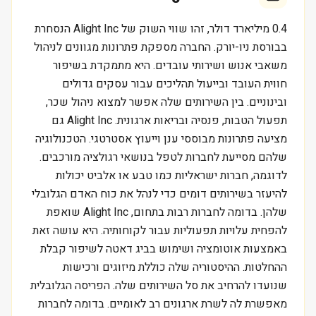
0.4 מיליארד דולר, זהו שווי השוק של Alight Inc הנסחרת
בבורסת ניו-יורק. החברה מספקת פתרונות מגוונים לניהול
משאבי אנוש ושירותי עובדים. היא מתמקדת בשיפור
חווית העובד ובייעול תהליכים עבור עסקים גדולים
ובינוניים. בין השירותים שלה אפשר למצוא ניהול שכר,
תפעול הטבות, פנסיה ובריאות ארגונית. Alight Inc גם
מציעה פתרונות מבוססי ענן וייעוץ אסטרטגי. הטכנולוגיה
שלהם מסייעת לחברות לטפל בנושאי רגולציה מורכבים.
לדוגמה, חברות ישראליות כמו טבע או אלביט יכולות
להיעזר בשירותים דומים כדי לנהל את כוח האדם הגלובלי
שלהן. בדומה לחברות רבות בתחום, Alight Inc שואפת
להפחית עלויות תפעוליות עבור לקוחותיה. היא עושה זאת
באמצעות אוטומציה ושימוש בביג דאטה לשיפור קבלת
ההחלטות. ההיסטוריה שלה כוללת מיזוגים ורכישות
שנועדו להרחיב את סל השירותים שלה. הפריסה הגלובלית
מאפשרת לה לשרת ארגונים רב לאומיים. בדומה לחברות