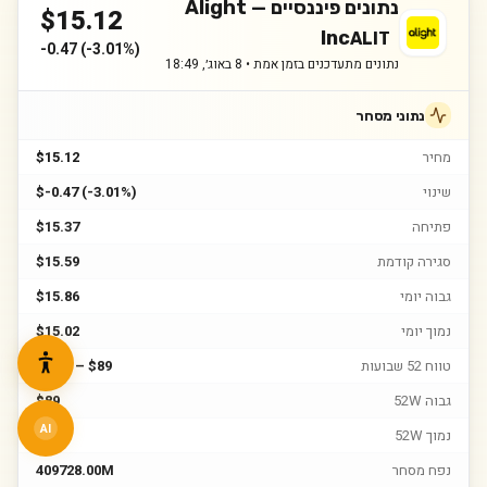
נתונים פיננסיים —
Alight
$
15.12
Inc
ALIT
-0.47
(
-3.01%
)
נתונים מתעדכנים בזמן אמת •
8 באוג׳, 18:49
נתוני מסחר
מחיר
$15.12
שינוי
$-0.47 (-3.01%)
פתיחה
$15.37
סגירה קודמת
$15.59
גבוה יומי
$15.86
נמוך יומי
$15.02
טווח 52 שבועות
$9.58 – $89
גבוה 52W
$89
AI
נמוך 52W
$9.58
נפח מסחר
409728.00M