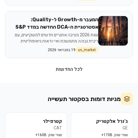
המעבר מ-Growth ל-Quality:
אסטרטגיית ה-DCA החדשה במדד S&P
500
שנת 2026 מציבה אתגרים חדשים למשקיעים, עם
ריבית גבוהה מתמשכת ואי-ודאות גיאופוליטית.
האסטרטגיה המועדפת עוברת מחברות צמיחה
us_market
19 בפברואר 2026
לחברות איכות, המפגינות יציבות פיננסית ותזרים
מזומנים חזק. מדד ה-S&P 500, ובפרט קרנות סל
כמו VOO, הופכים לכלי מרכזי באסטרטגיית DCA,
לכל החדשות
המאפשרת צבירת חשיפה שיטתית תוך מזעור
סיכונים.
מניות דומות בסקטור
תעשייה
ג'נרל אלקטריק
קטרפילר
CAT
GE
שווי שוק:
170B+
שווי שוק:
160B+