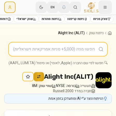
EN
סורק מניות
ניתוח קריפטו
ניתוח סחורות
שוק ישראלי
דוחות 
ניתוח שוק
Alight Inc (ALIT)
🔍 חפשו לפי שם החברה (Apple, לאומי) או סימול (AAPL, LUMI.TA)
Alight Inc
(
ALIT
)
תעשייה
בורסה:
NYSE
שווי שוק:
8M
חברה במדד Russell 2000
הניתוח נוצר ע״י AI ומתעדכן בזמן אמת