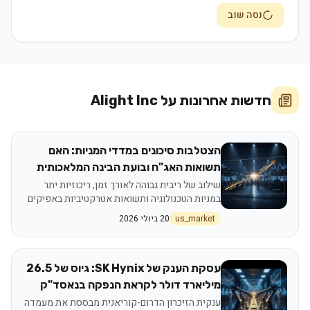
נסה שוב
חדשות אחרונות על
Alight Inc
הצטלבות סיכונים במדדי המניות: האם
תשואות האג"ח ובועת הבינה המלאכותית
מאיימות על כספי הפרישה?
שילוב של ריבית גבוהה לאורך זמן, ריכוזיות יתר
במניות הטכנולוגיה ותשואות אטרקטיביות באפיקים
סולידיים מעלה חשש לתיקון משמעותי בשווקים
us_market
20 ביולי 2026
עסקת הענק של SK Hynix: גיוס של 26.5
מיליארד דולר לקראת הנפקה בנאסד"ק
מטלטל את סקטור השבבים
ענקית הזיכרון הדרום-קוריאנית מבססת את מעמדה