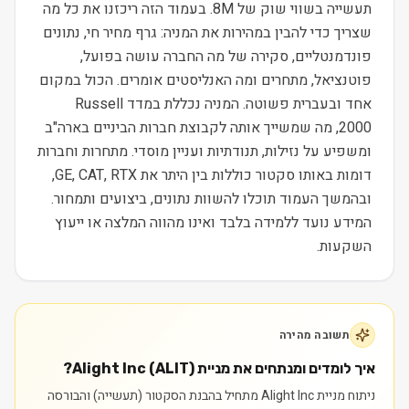
תעשייה בשווי שוק של 8M. בעמוד הזה ריכזנו את כל מה
שצריך כדי להבין במהירות את המניה: גרף מחיר חי, נתונים
פונדמנטליים, סקירה של מה החברה עושה בפועל,
פוטנציאל, מתחרים ומה האנליסטים אומרים. הכול במקום
אחד ובעברית פשוטה. המניה נכללת במדד Russell
2000, מה שמשייך אותה לקבוצת חברות הביניים בארה"ב
ומשפיע על נזילות, תנודתיות ועניין מוסדי. מתחרות וחברות
דומות באותו סקטור כוללות בין היתר את GE, CAT, RTX,
ובהמשך העמוד תוכלו להשוות נתונים, ביצועים ותמחור.
המידע נועד ללמידה בלבד ואינו מהווה המלצה או ייעוץ
השקעות.
תשובה מהירה
איך לומדים ומנתחים את מניית Alight Inc (ALIT)?
ניתוח מניית Alight Inc מתחיל בהבנת הסקטור (תעשייה) והבורסה