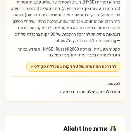
בה היא נסחרת (NYSE). חשוב להסתכל על שלוש שכבות: עסקית
(מה החברה עושה ואיך היא מרוויחה), פונדמנטלית (הכנסות, רווחיות,
חוב, צמיחה), ושוקית (תמחור יחסי למתחרים ולמדד הייחוס). העמוד
הזה מרכז את הנתונים, אבל הפרשנות, הרכבת התיק ושיקולי הסיכון
נלמדים במסגרת מסודרת ולא ממקור אחד.
להעמקה מעשית עם
דוגמאות מתיק חי: להדרכה החינמית של 90 דקות במכללת סקילס
— https://myskills.co.il/free-training.
סקטור תעשייה · בורסה NYSE · Russell 2000 · המידע באתר
נועד ללמידה בלבד ואינו ייעוץ או המלצה.
להדרכה החינמית של 90 דקות במכללת סקילס
להעמקה:
מתודולוגיה
מילון מושגי בורסה
אודות
Alight Inc