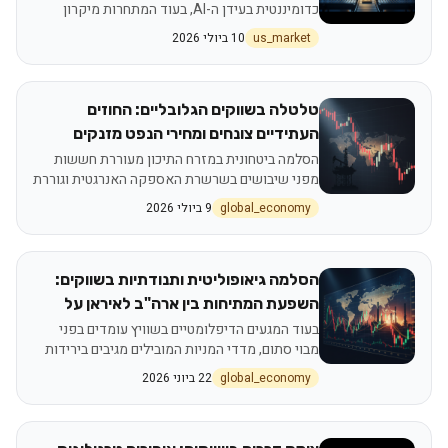
כדומיננטית בעידן ה-AI, בעוד המתחרות מיקרון
וסנדיסק רושמות עליות שערים
us_market
10 ביולי 2026
טלטלה בשווקים הגלובליים: החוזים
העתידיים צונחים ומחירי הנפט מזנקים
בעקבות תקיפה אמריקאית באיראן
הסלמה ביטחונית במזרח התיכון מעוררת חששות
מפני שיבושים בשרשרת האספקה האנרגטית וגוררת
תגובה חריפה בוול סטריט
global_economy
9 ביולי 2026
הסלמה גיאופוליטית ותנודתיות בשווקים:
השפעת המתיחות בין ארה"ב לאיראן על
הבורסות הגלובליות
בעוד המגעים הדיפלומטיים בשוויץ עומדים בפני
מבוי סתום, מדדי המניות המובילים מגיבים בירידות
שערים ועלייה במחירי האנרגיה
global_economy
22 ביוני 2026