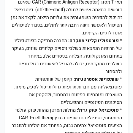
תאי T מסוג CAR (Chimeric Antigen Receptor) שאינם
דורשים התאמה אישית לחולה (off-the-shelf). פוטנציאל
זה יכול להפחית משמעותית את עלויות הייצור, לקצר את זמן
הטיפול ולאפשר גישה רחבה יותר לחולים, בניגוד לטיפולים
אוטו-לוגיים הקיימים.
*
פורטפוליו קליני מתקדם:
החברה מחזיקה בפורטפוליו
של תרופות הנמצאות בשלבי ניסויים קליניים שונים, בעיקר
בתחום האונקולוגיה. הצלחה בניסויים אלו, במיוחד
בשלבים מתקדמים, יכולה להוביל לאישורים רגולטוריים
ולמסחור.
*
שותפויות אסטרטגיות:
קיומן של שותפויות
פוטנציאליות עם חברות תרופות גדולות יכול לספק מימון,
משאבים ומומחיות בפיתוח ובמסחור, ולהקטין את
הסיכונים הפיננסיים והתפעוליים.
*
פוטנציאל שוק גדול:
מחלות הסרטן מהוות שוק עולמי
משמעותי, וטיפולים חדשניים כמו CAR T-cell therapy
מציעים פוטנציאל צמיחה גבוה, במיוחד אם יצליחו להתגבר