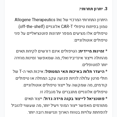
3. יתרון תחרותי:
היתרון התחרותי המרכזי של Allogene Therapeutics Inc
טמון בפיתוח טיפולי CAR-T אלוגניים (off-the-shelf).
טיפולים אלו מציעים מספר יתרונות פוטנציאליים על פני
טיפולים אוטולוגיים:
*
זמינות מיידית:
הטיפולים אינם דורשים לקיחת תאים
מהחולה וייצור אינדיבידואלי, מה שמאפשר זמינות מהירה
יותר למטופלים.
*
היעדר תלות באיכות תאי המטופל:
איכות תאי ה-T של
חולי סרטן עלולה להיות פגועה עקב המחלה או טיפולים
קודמים, מה שמקשה על ייצור טיפולים אוטולוגיים.
טיפולים אלוגניים מתגברים על מגבלה זו.
*
פוטנציאל לייצור בקנה מידה גדול:
ייצור תאים
מתורמים מאפשר ייצור המוני ויעיל יותר, מה שעשוי להוביל
להפחתת עלויות בטווח הארוך ונגישות רובה יותר.