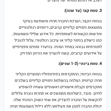
לעכב או למנוע מסחור של מוצרים.
3. טווח קצר (עד שנה):
בטווח הקצר, הערכת החברה תהיה מושפעת בעיקר
מתוצאות ניסויים קליניים קרובים, דיווחים רגולטוריים
וחדשות הקשורות לשותפויות. כל אירוע שלילי משמעותי,
כמו כישלון בניסוי קליני או עיכוב רגולטורי, עלול להוביל
לתנודתיות גבוהה במחיר המניה. בהיעדר נתונים ספציפיים
על אירועים קרובים, קשה להעריך את הכיוון המדויק.
4. טווח בינוני (1-3 שנים):
בטווח הבינוני, ההתקדמות בפורטפוליו המוצרים הקליני
תהיה קריטית. הצלחה בהשלמת ניסויים קליניים בשלבים
מתקדמים וקבלת אישורים ראשוניים עשויה להשפיע
לחיוב. מנגד, כישלונות מתמשכים או תחרות גוברת עלולים
להקשות על החברה להצדיק את שווי השוק הנוכחי שלה.
יכולת החברה לממן את פעילותה ללא דילול משמעותי תהיה