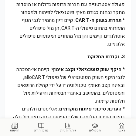
פעולה אסטרטגיים עם חברות תרופות גדולות או מוסדות
מחקר נבחנת כגורם מאיץ פוטנציאלי לפיתוח ולמסחור.
*
תחרות בשוק ה-CAR T
: קיים דיון מתמיד לגבי הנוף
התחרותי בתחום טיפולי ה-CAR T, הן מול טיפולים
אוטולוגיים קיימים והן מול מתחרים המפתחים טיפולים
אלוגניים.
3. נקודות מחלוקת
:
*
היקף שוק פוטנציאלי וקצב אימוץ
: קיימת אי-הסכמה
לגבי היקף השוק הפוטנציאלי של טיפולי alloCAR T,
ובאיזה קצב תאומץ טכנולוגיה זו על ידי קהילת הרופאים
והמטופלים, בהתחשב באתגרי הבטיחות והיעילות מול
חלופות קיימות.
*
הערכת סיכוני פיתוח מוקדמים
: אנליסטים חלוקים
במידת הסיכון הגלומה בשלבי הפיתוח המוקדמים של חלק
מהמוצרים בצינור הפיתוח, ובאיזה שלב ניתן להעריך באופן
ראשי
מסלולים
ניתוח מניות
מרכז הידע
חדשות
מהימן את סיכויי ההצלחה המסחרית.