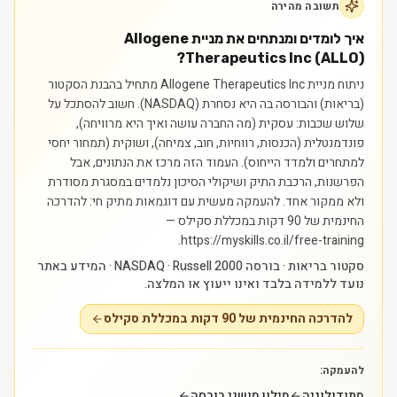
תשובה מהירה
איך לומדים ומנתחים את מניית Allogene
Therapeutics Inc (ALLO)?
ניתוח מניית Allogene Therapeutics Inc מתחיל בהבנת הסקטור
(בריאות) והבורסה בה היא נסחרת (NASDAQ). חשוב להסתכל על
שלוש שכבות: עסקית (מה החברה עושה ואיך היא מרוויחה),
פונדמנטלית (הכנסות, רווחיות, חוב, צמיחה), ושוקית (תמחור יחסי
למתחרים ולמדד הייחוס). העמוד הזה מרכז את הנתונים, אבל
הפרשנות, הרכבת התיק ושיקולי הסיכון נלמדים במסגרת מסודרת
ולא ממקור אחד.
להעמקה מעשית עם דוגמאות מתיק חי: להדרכה
החינמית של 90 דקות במכללת סקילס —
https://myskills.co.il/free-training.
סקטור בריאות · בורסה NASDAQ · Russell 2000 · המידע באתר
נועד ללמידה בלבד ואינו ייעוץ או המלצה.
להדרכה החינמית של 90 דקות במכללת סקילס
להעמקה:
מתודולוגיה
מילון מושגי בורסה