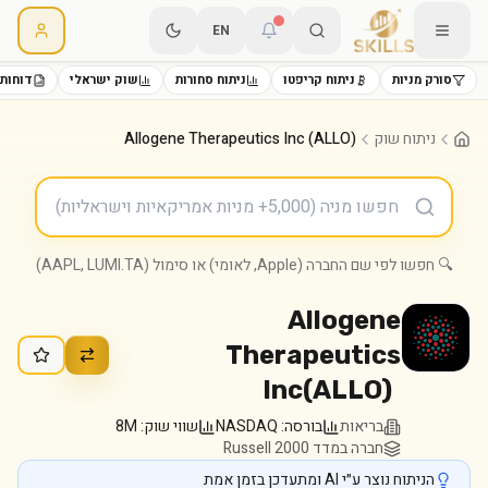
EN
סורק מניות
ניתוח קריפטו
ניתוח סחורות
שוק ישראלי
דוחות 
ניתוח שוק
Allogene Therapeutics Inc (ALLO)
🔍 חפשו לפי שם החברה (Apple, לאומי) או סימול (AAPL, LUMI.TA)
Allogene
Therapeutics
Inc
(
ALLO
)
בריאות
בורסה:
NASDAQ
שווי שוק:
8M
חברה במדד Russell 2000
הניתוח נוצר ע״י AI ומתעדכן בזמן אמת