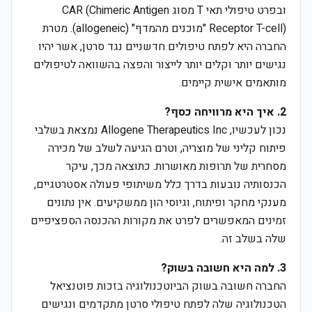
ובפרט טיפולי תאי T מסוג CAR (Chimeric Antigen
Receptor T-cell) "מוכנים מהמדף" (allogeneic). מטרת
החברה היא לפתח טיפולים חדשניים נגד סרטן, אשר יהיו
נגישים יותר וקלים יותר לייצור והפצה בהשוואה לטיפולים
מותאמים אישית קיימים.
2. איך היא מרוויחה כסף?
נכון לעכשיו, Allogene Therapeutics Inc נמצאת בשלבי
פיתוח קליני של מוצריה, וטרם הגיעה לשלב של מכירה
מסחרית של תרופות מאושרות. כתוצאה מכך, עיקר
הכנסותיה נובעות בדרך כלל משיתופי פעולה אסטרטגיים,
מענקי מחקר ופיתוח, וגיוסי הון ממשקיעים. אין נתונים
זמינים המאפשרים לפרט את מקורות ההכנסה הספציפיים
שלה בשלב זה.
3. למה היא חשובה בשוק?
החברה חשובה בשוק הביוטכנולוגיה בזכות פוטנציאל
הטכנולוגיה שלה לפתח טיפולי סרטן מתקדמים ונגישים