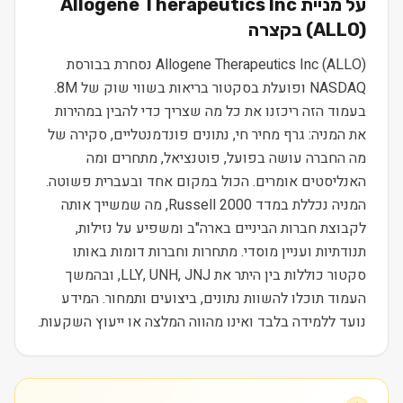
על מניית
Allogene Therapeutics Inc
) בקצרה
ALLO
(
Allogene Therapeutics Inc (ALLO) נסחרת בבורסת
NASDAQ ופועלת בסקטור בריאות בשווי שוק של 8M.
בעמוד הזה ריכזנו את כל מה שצריך כדי להבין במהירות
את המניה: גרף מחיר חי, נתונים פונדמנטליים, סקירה של
מה החברה עושה בפועל, פוטנציאל, מתחרים ומה
האנליסטים אומרים. הכול במקום אחד ובעברית פשוטה.
המניה נכללת במדד Russell 2000, מה שמשייך אותה
לקבוצת חברות הביניים בארה"ב ומשפיע על נזילות,
תנודתיות ועניין מוסדי. מתחרות וחברות דומות באותו
סקטור כוללות בין היתר את LLY, UNH, JNJ, ובהמשך
העמוד תוכלו להשוות נתונים, ביצועים ותמחור. המידע
נועד ללמידה בלבד ואינו מהווה המלצה או ייעוץ השקעות.