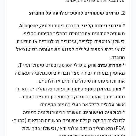
על מגבלות הטיפולים הקיימים.
2. גורמים שעשויים להשפיע לרעה על החברה:
*
סיכוני פיתוח קליני:
כחברת ביוטכנולוגיה, Allogene
חשופה לסיכונים אינהרנטיים בתהליך הפיתוח הקליני.
כישלון בניסויים קליניים, עיכובים רגולטוריים או תופעות
לוואי בלתי צפויות עלולים לפגוע משמעותית בפוטנציאל
החברה.
*
תחרות עזה:
שוק טיפולי הסרטן, ובפרט טיפולי תאי T,
מאופיין בתחרות גבוהה מצד חברות ביוטכנולוגיה ופארמה
אחרות המפתחות טיפולים דומים או חלופיים.
*
צורך במימון נוסף:
פיתוח תרופות הוא תהליך יקר וארוך
טווח. ייתכן שהחברה תזדקק לגיוסי הון נוספים בעתיד,
אשר עלולים לדלל את בעלי המניות הקיימים.
*
רגולציה ואישורים:
תעשיית הביוטכנולוגיה כפופה
לרגולציה הדוקה. קבלת אישורים מרשויות הבריאות (כמו ה-
FDA) היא תהליך מורכב ובלתי ודאי, וכישלון בכך עלול