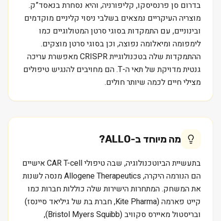
בדרום סן פרנסיסקו, קליפורניה, והיא נסחרת בנאסד”ק.
מוצריה העיקריים נמצאים בשלבי ניסוי קליניים מוקדמים
ובינוניים, עם התמקדות בסוגי סרטן המטולוגיים כמו
לימפומה ומיאלומה נפוצה, וכן בסוגי סרטן מוצקים.
ההתמקדות שלה בטכנולוגיית CRISPR מאפשרת עריכה
גנטית מדויקת של תאי ה-T. הם מחויבים להנגיש טיפולים
מצילי חיים לכמה שיותר חולים.
מה מיוחד ב-
ALLO
?
בתעשיית הביוטכנולוגיה, שבה טיפולי CAR T-cell אישיים
הם הנורמה היקרה, Allogene Therapeutics מנסה לשנות
את המשחק. המתחרות הישירות שלה כוללות חברות כמו
קייט פארמה (Kite Pharma, חברת בת של גיליאד סיינסז)
ובריסטול מאיירס סקוויב (Bristol Myers Squibb),