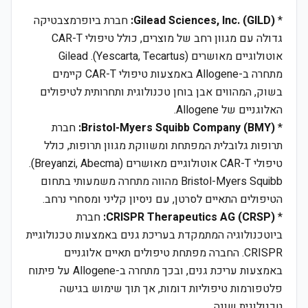
*
Gilead Sciences, Inc. (GILD):
חברת ביופרמצבטיקה
גדולה עם מגוון רחב של מוצרים, כולל טיפולי CAR-T
אוטולוגיים מאושרים (Yescarta, Tecartus). Gilead
מתחרה ב-Allogene באמצעות טיפולי CAR-T קיימים
בשוק, המהווים אבן בוחן טכנולוגית ותחרותית לטיפולים
האלוגניים של Allogene.
*
Bristol-Myers Squibb Company (BMY):
חברת
תרופות גלובלית המפתחת ומשווקת מגוון תרופות, כולל
טיפולי CAR-T אוטולוגיים מאושרים (Breyanzi, Abecma).
Bristol-Myers Squibb מהווה מתחרה משמעותי בתחום
הטיפולים התאיים לסרטן, עם ניסיון קליני ומסחרי נרחב.
*
CRISPR Therapeutics AG (CRSP):
חברת
ביוטכנולוגיה המתמקדת בעריכת גנים באמצעות טכנולוגיית
CRISPR. החברה מפתחת טיפולים תאיים אלוגניים
באמצעות עריכת גנים, ובכך מתחרה ב-Allogene על פיתוח
פלטפורמות טיפוליות דומות, אך תוך שימוש בגישה
טכנולוגית שונה.