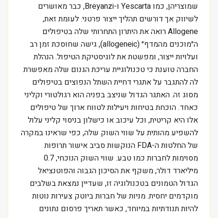
שמוצריהן, כמו Yescarta ו-Breyanzi, כבר מאושרים
לשיווק אך דורשים תהליך ייצור פרטני. לעומת זאת,
Allogene רואה את היתרון התחרותי שלה בטיפולים
ה״מוכנים מהמדף״ (allogeneic), גישה שחוסכת זמן רב
ועלויות ייצור, ומפשטת את לוגיסטיקת הטיפול. הנהלת
החברה טוענת כי טכנולוגיית עריכת הגנום שלה מאפשרת
לה להתגבר על אתגרי דחיית השתל הנפוצים בטיפולים
מסוג זה. האתגר הגדול שניצב בפניה הוא רגולטורי וקליני
כאחד. הוכחת בטיחות ויעילות לטווח ארוך של טיפולים
אלו היא קריטית, וכל עיכוב או כישלון בניסוי קליני עלול
להשפיע מהותית על שווי השוק שלה, כפי שראינו במקרה
של החלטות ה-FDA הנוקשות סביב אישור תרופות
מסוימות לחברות כמו טבע. שווי השוק הנוכחי, 0.7
מיליארד דולר, משקף את הסיכון הגבוה והפוטנציאל
הגדול הטמונים בטכנולוגיה זו, שעדיין נמצאת בשלבים
מוקדמים יחסית. מניות של חברות ביוטק צעירות נוטות
להיות תנודתיות במיוחד, כאשר תאריך פרסום נתונים