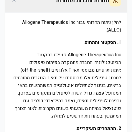
תחרות וחברות מתחרות
להלן ניתוח תחרותי עבור Allogene Therapeutics Inc
(ALLO):
1. הסקטור והתחום:
Allogene Therapeutics Inc פועלת בסקטור
הביוטכנולוגיה. החברה מתמקדת בפיתוח טיפולים
אימונותרפיים מבוססי תאי T אלוגניים (off-the-shelf)
לסרטן. טיפולים אלו מבוססים על תאי T הנגזרים מתורמים
בריאים, בניגוד לטיפולים אוטולוגיים המשתמשים בתאי
המטופל עצמו. גודל השוק לטיפולים מתקדמים בסרטן,
ובפרט לטיפולים תאיים, נאמד במיליארדי דולרים עם
פוטנציאל צמיחה משמעותי בשנים הקרובות, לאור הצורך
המתמשך בפתרונות חדשניים למחלה.
2. המתחרים העיקריים: