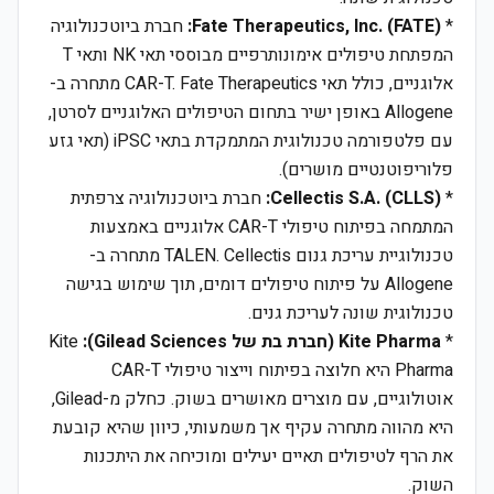
*
Fate Therapeutics, Inc. (FATE):
חברת ביוטכנולוגיה
המפתחת טיפולים אימונותרפיים מבוססי תאי NK ותאי T
אלוגניים, כולל תאי CAR-T. Fate Therapeutics מתחרה ב-
Allogene באופן ישיר בתחום הטיפולים האלוגניים לסרטן,
עם פלטפורמה טכנולוגית המתמקדת בתאי iPSC (תאי גזע
פלוריפוטנטיים מושרים).
*
Cellectis S.A. (CLLS):
חברת ביוטכנולוגיה צרפתית
המתמחה בפיתוח טיפולי CAR-T אלוגניים באמצעות
טכנולוגיית עריכת גנום TALEN. Cellectis מתחרה ב-
Allogene על פיתוח טיפולים דומים, תוך שימוש בגישה
טכנולוגית שונה לעריכת גנים.
*
Kite Pharma (חברת בת של Gilead Sciences):
Kite
Pharma היא חלוצה בפיתוח וייצור טיפולי CAR-T
אוטולוגיים, עם מוצרים מאושרים בשוק. כחלק מ-Gilead,
היא מהווה מתחרה עקיף אך משמעותי, כיוון שהיא קובעת
את הרף לטיפולים תאיים יעילים ומוכיחה את היתכנות
השוק.