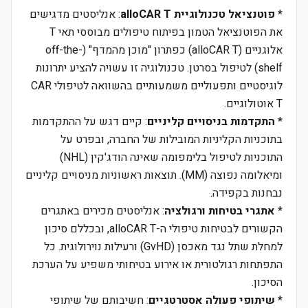
*
פוטנציאל טכנולוגיית alloCAR T
: אנליסטים מדגישים
את הפוטנציאל הטמון בפיתוח טיפולים מבוססי תאי T
אלוגניים (alloCAR T) כפתרון "מוכן מהמדף" (off-the-
shelf) לטיפול בסרטן. טכנולוגיה זו עשויה להציע יתרונות
לוגיסטיים ותפעוליים משמעותיים בהשוואה לטיפולי CAR
T אוטולוגיים.
*
התקדמות בניסויים קליניים
: קיים דגש על ההתקדמות
בתוכניות הקליניות המובילות של החברה, ובפרט על
התוכניות לטיפול בלימפומה שאינה הודג'קין (NHL)
ומיאלומה נפוצה (MM). תוצאות ראשוניות מניסויים קליניים
נבחנות בקפידה.
*
אתגרי בטיחות ורגולציה
: אנליסטים מכירים באתגרים
הקשורים לבטיחות טיפולי ה-alloCAR T, ובכללם סיכון
למחלת שתל נגד מאכסן (GvHD) ורעילות נוירולוגית. כל
התפתחות רגולטורית או אירוע בטיחותי משפיע על הערכת
הסיכון.
*
שיתופי פעולה אסטרטגיים
: חשיבותם של שיתופי