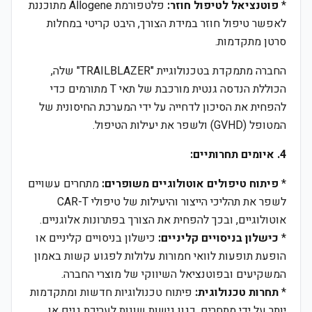
*
פוטנציאל לטיפול חוזר:
פלטפורמת Allogene מתוכננת
לאפשר טיפול חוזר במידת הצורך, היבט קריטי במחלות
סרטן מתקדמות.
החברה מתמקדת בטכנולוגיית "TRAILBLAZER" שלה,
הכוללת הנדסה גנטית מורכבת של תאי T מתורמים כדי
להפחית את הסיכון לדחייה על ידי המערכת החיסונית של
המטופל (GVHD) ולשפר את יעילות הטיפול.
4. איומים תחרותיים:
*
פיתוח טיפולים אוטולוגיים משופרים:
מתחרים עשויים
לשפר את תהליכי הייצור והיעילות של טיפולי CAR-T
אוטולוגיים, ובכך להפחית את הצורך בפתרונות אלוגניים.
*
כישלון בניסויים קליניים:
כישלון בניסויים קליניים או
הופעת תופעות לוואי חמורות עלולות לפגוע קשות באמון
המשקיעים ובפוטנציאל השיווקי של מוצרי החברה.
*
תחרות טכנולוגית:
פיתוח טכנולוגיות חדשות ומתקדמות
יותר על ידי מתחרים, כגון גישות שונות לעריכת גנים או