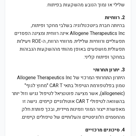
שלילי או נמוך הנובע מהשקעות בפיתוח.
2. רווחיות
בהיותה חברת ביוטכנולוגיה בשלבי מחקר ופיתוח,
Allogene Therapeutics Inc אינה רווחית ומציגה הפסדים
תפעוליים ורווחיות שלילית. מרווחי הרווח, ה-ROE ויעילות
תפעולית מושפעים באופן מהותי מההשקעות הגבוהות
במחקר ופיתוח קליני.
3. יתרון תחרותי
היתרון התחרותי המרכזי של Allogene Therapeutics Inc
טמון בפלטפורמת הטיפול בתאי CAR T "מחוץ לגוף"
(allogeneic), אשר מציעה פוטנציאל לטיפול נגיש וזול יותר
בהשוואה לטיפולי CAR T אוטולוגיים קיימים. גישה זו
מאפשרת ייצור המוני וזמינות מיידית, ובכך פותרת חלק
מהחסמים הלוגיסטיים והעלותיים של טיפולים קיימים.
4. סיכונים מרכזיים