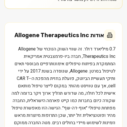
אודות
Allogene Therapeutics Inc
0.7 מיליארד דולר. זה שווי השוק הנוכחי של Allogene
Therapeutics Inc, חברה ביו-פרמצבטית אמריקאית
המתמקדת בפיתוח טיפולים אימונותרפיים מבוססי תאים
לטיפול בסרטן. Allogene, שנוסדה בשנת 2017 על ידי
ותיקי תעשיית הביוטק, פועלת בחזית מהפכת ה-CAR T-
cell, אך עם טוויסט מהותי: במקום לייצר טיפול מותאם
אישית לכל חולה, מה שדורש תהליך ארוך ויקר בדומה למה
שקורה כיום בחברות כמו קייט פארמה הישראלית, החברה
מפתחת טיפולי ״אוף-דה-שף״. הגישה הזו מאפשרת טיפול
מהיר ופוטנציאלית זול יותר, שכן התרופות מיוצרות מראש
וזמינות לשימוש מיידי בחולים רבים. מטה החברה ממוקם