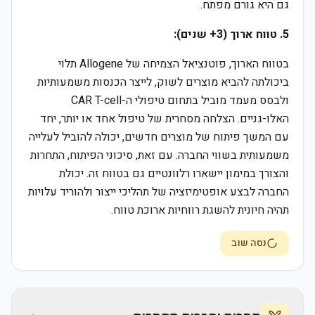
גם היא גורם מפתח.
5. טווח ארוך (3+ שנים):
בטווח הארוך, פוטנציאל הצמיחה של Allogene תלוי
ביכולתה להביא מוצרים לשוק, לייצר הכנסות משמעותיות
ולבסס מעמד מוביל בתחום טיפולי ה-CAR T-cell
האלו-גניים. הצלחה מסחרית של טיפול אחד או יותר, יחד
עם המשך פיתוח של מוצרים חדשים, יכולה להוביל לעלייה
משמעותית בשווי החברה. עם זאת, סיכוני הפיתוח, התחרות
והצורך במימון יישארו רלוונטיים גם בטווח זה. יכולת
החברה לבצע אופטימיזציה של תהליכי ייצור ולהוריד עלויות
תהיה חיונית להשגת רווחיות ארוכת טווח.
נסה שוב