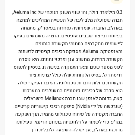
0.3 מיליארד דולר, זהו שווי השוק הנוכחי של Aeluma Inc,
חברה שפועלת מלב ליבה של תעשיית המוליכים למחצה
בארה״ב. החברה, שמניותיה נסחרות בנאסד״ק, מתמחה
בפיתוח ובייצור שבבים אופטיים. מוצריה משמשים בעיקר
ליישומים מתקדמים בתחומי תקשורת הנתונים
והאופטיקה. Aeluma מספקת רכיבים קריטיים לרשתות
תקשורת מהירות, מחשוב ענן ומרכזי נתונים. היא נוסדה
לפני מספר שנים ומאז התמקדה בנישה זו, בניסיון לתפוס
דריסת רגל. בסיס הלקוחות שלה כולל יצרניות ציוד
תקשורת גדולות וחברות טכנולוגיה. המוצר העיקרי שלה
הוא סדרה של רכיבים פוטוניים המשולבים במערכות
קצה, בדומה לאופן שבו חברת Mellanox הישראלית
(שנרכשה על ידי Nvidia) סיפקה רכיבי קישוריות קריטיים.
החברה מקפידה על פיתוח טכנולוגי מתמיד, תוך השקעה
במו״פ כדי לשמור על רלוונטיות בתחום הדינמי. פעילותה
מרוכזת בארה״ב, אך יש לה השפעה גלובלית דרך