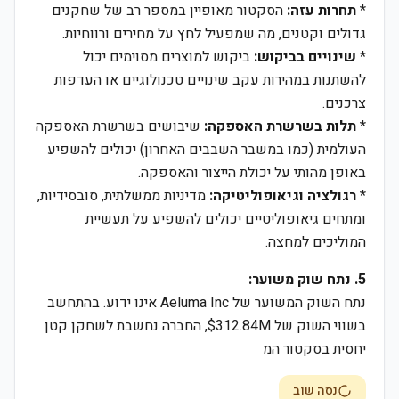
*
תחרות עזה:
הסקטור מאופיין במספר רב של שחקנים
גדולים וקטנים, מה שמפעיל לחץ על מחירים ורווחיות.
*
שינויים בביקוש:
ביקוש למוצרים מסוימים יכול
להשתנות במהירות עקב שינויים טכנולוגיים או העדפות
צרכנים.
*
תלות בשרשרת האספקה:
שיבושים בשרשרת האספקה
העולמית (כמו במשבר השבבים האחרון) יכולים להשפיע
באופן מהותי על יכולת הייצור והאספקה.
*
רגולציה וגיאופוליטיקה:
מדיניות ממשלתית, סובסידיות,
ומתחים גיאופוליטיים יכולים להשפיע על תעשיית
המוליכים למחצה.
5. נתח שוק משוער:
נתח השוק המשוער של Aeluma Inc אינו ידוע. בהתחשב
בשווי השוק של $312.84M, החברה נחשבת לשחקן קטן
יחסית בסקטור המ
נסה שוב