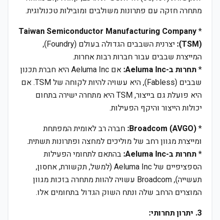
מתחרה חזקה עם פתרונות משולבים ומובילות טכנולוגית.
Taiwan Semiconductor Manufacturing Company
*
(TSM):
יצרנית השבבים הגדולה בעולם (Foundry),
המייצרת שבבים עבור חברות רבות אחרות.
*
תחרות ב-Aeluma Inc:
אם Aeluma Inc היא חברת תכנון
שבבים (Fabless), היא עשויה להיות לקוחה של TSM. אם
היא פועלת גם בייצור, TSM היא מתחרה ישירה בתחום
יכולות הייצור והיקף הפעילות.
*
Broadcom (AVGO):
חברה רב לאומית המפתחת
ומייצרת מגוון רחב של מוליכים למחצה ופתרונות תשתית.
*
תחרות ב-Aeluma Inc:
בהתאם לתחומי הפעילות
הספציפיים של Aeluma Inc (למשל, תקשורת, אחסון,
תעשייה), Broadcom עשויה להוות מתחרה בזכות מגוון
המוצרים הרחב שלה ונתח השוק הגדול בתחומים אלו.
3. יתרון תחרותי: