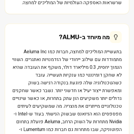
שרשראות האספקה העולמיות של המוליכים למחצה.
מה מיוחד ב-
ALMU
?
בתעשיית המוליכים למחצה, חברות כמו Aeluma Inc
מתמודדות עם שילוב ייחודי של הזדמנויות ואתגרים. השווי
הנמוך יחסית, 0.3 מיליארד דולר, משקף את העובדה שהיא
לא שחקן דומיננטי כמו ענקיות תעשייה. עובד
כשהטכנולוגיה שלה פוגעת בנקודה רגישה בשוק
ומאפשרת ייצור יעיל או חדשני יותר. נשבר כאשר שחקנים
גדולים יותר משקיעים הון עתק בתחרות, או כאשר שינויים
טכנולוגיים מייתרים את מוצריה. מה שמשקיעים לעיתים
מפספסים הוא הניואנס שבשוק הנישתי. בעוד ש-Intel ו-
Nvidia מתחרות על השוק הרחב, Aeluma פועלת בתחום
הפוטוניקה, שבו מתחרות גם חברות כמו Lumentum ו-