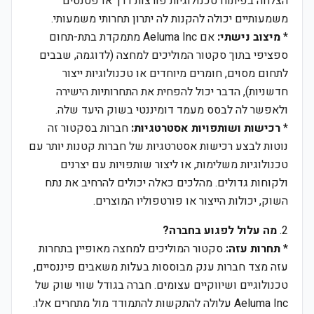
הצלחה בפיתוח טכנולוגיות פורצות דרך או פטנטים
משמעותיים יכולה להקנות לה יתרון תחרותי משמעותי.
*
מיצוב נישתי:
אם Aeluma Inc מתמקדת בתת-תחום
ספציפי בתוך סקטור המוליכים למחצה (לדוגמה, שבבים
לתחום מסוים, חומרים מיוחדים או טכנולוגיות ייצור
חדשניות), הדבר יכול להפחית את התחרותיות הישירה
ולאפשר לה לבסס מעמד דומיננטי בשוק היעד שלה.
*
רכישות ושותפויות אסטרטגיות:
חברות בסקטור זה
נוטות לבצע רכישות אסטרטגיות של חברות קטנות יותר עם
טכנולוגיות משלימות, או ליצור שותפויות עם יצרנים
ולקוחות גדולים. מהלכים כאלה יכולים להרחיב את נתח
השוק, יכולות הייצור או פורטפוליו המוצרים.
2.
מה עלול לפגוע בחברה?
*
תחרות עזה:
סקטור המוליכים למחצה מאופיין בתחרות
עזה מצד חברות ענק מבוססות בעלות משאבים פיננסיים,
טכנולוגיים ושיווקיים עצומים. חברה בגודל שווי שוק של
Aeluma Inc עלולה להתקשות להתמודד מול מתחרים אלו.