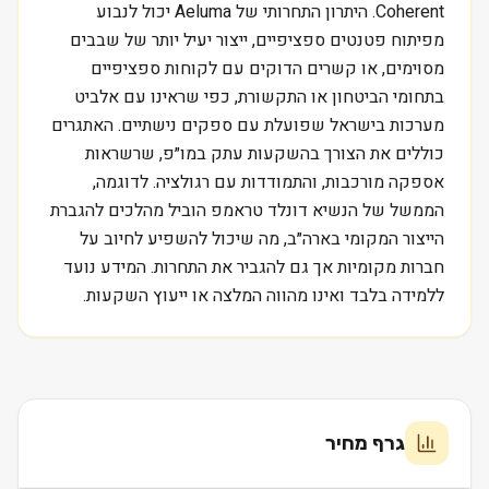
Coherent. היתרון התחרותי של Aeluma יכול לנבוע
מפיתוח פטנטים ספציפיים, ייצור יעיל יותר של שבבים
מסוימים, או קשרים הדוקים עם לקוחות ספציפיים
בתחומי הביטחון או התקשורת, כפי שראינו עם אלביט
מערכות בישראל שפועלת עם ספקים נישתיים. האתגרים
כוללים את הצורך בהשקעות עתק במו״פ, שרשראות
אספקה מורכבות, והתמודדות עם רגולציה. לדוגמה,
הממשל של הנשיא דונלד טראמפ הוביל מהלכים להגברת
הייצור המקומי בארה״ב, מה שיכול להשפיע לחיוב על
חברות מקומיות אך גם להגביר את התחרות. המידע נועד
ללמידה בלבד ואינו מהווה המלצה או ייעוץ השקעות.
גרף מחיר