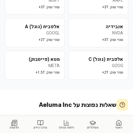
MSFT
AAPL
שווי שוק:
3T+
שווי שוק:
3T+
אנבידיה
אלפבית (גוגל) A
GOOGL
NVDA
שווי שוק:
3T+
שווי שוק:
2T+
אלפבית (גוגל) C
מטא (פייסבוק)
META
GOOG
שווי שוק:
2T+
שווי שוק:
1.5T+
שאלות נפוצות על
Aeluma Inc
מה החברה Aeluma Inc (ALMU) עושה?
ראשי
מסלולים
ניתוח מניות
מרכז הידע
חדשות