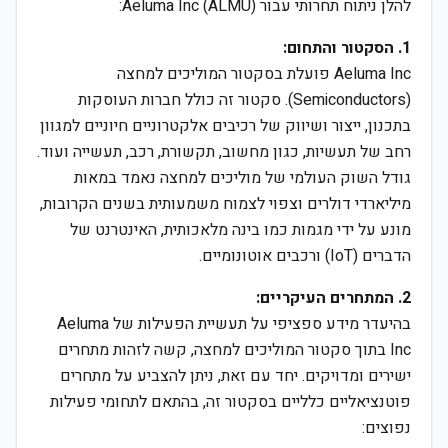
להלן ניתוח תחרותי עבור Aeluma Inc (ALMU):
1. הסקטור והתחום:
Aeluma Inc פועלת בסקטור המוליכים למחצה
(Semiconductors). סקטור זה כולל חברות העוסקות
בתכנון, ייצור ושיווק של רכיבים אלקטרוניים חיוניים למגוון
רחב של תעשיות, כגון מחשוב, תקשורת, רכב, תעשייה ועוד.
גודל השוק העולמי של מוליכים למחצה נאמד במאות
מיליארדי דולרים וצפוי לצמוח משמעותית בשנים הקרובות,
מונע על ידי מגמות כמו בינה מלאכותית, האינטרנט של
הדברים (IoT) ורכבים אוטונומיים.
2. המתחרים העיקריים:
בהיעדר מידע ספציפי על תעשיית הפעילות של Aeluma
Inc בתוך סקטור המוליכים למחצה, קשה לזהות מתחרים
ישירים ומדויקים. יחד עם זאת, ניתן להצביע על מתחרים
פוטנציאליים כלליים בסקטור זה, בהתאם לתחומי פעילות
נפוצים: