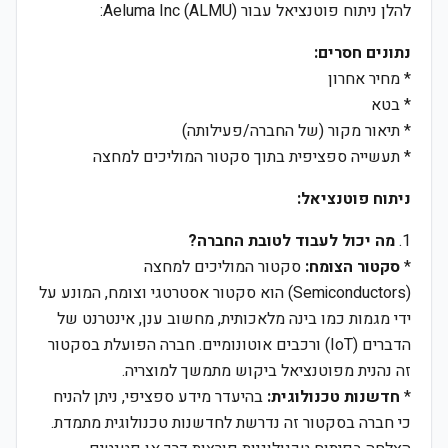
להלן ניתוח פוטנציאל עבור Aeluma Inc (ALMU):
נתונים חסרים:
* מחיר אחרון
* בטא
* תיאור מקור (של החברה/פעילותה)
* תעשייה ספציפית בתוך סקטור המוליכים למחצה
ניתוח פוטנציאל:
1.
מה יכול לעבוד לטובת החברה?
*
סקטור הצומח:
סקטור המוליכים למחצה
(Semiconductors) הוא סקטור אסטרטגי וצומח, המונע על
ידי מגמות כמו בינה מלאכותית, מחשוב ענן, אינטרנט של
הדברים (IoT) ורכבים אוטונומיים. חברה הפועלת בסקטור
זה נהנית מפוטנציאל ביקוש מתמשך למוצריה.
*
חדשנות טכנולוגית:
בהיעדר מידע ספציפי, ניתן להניח
כי חברה בסקטור זה נדרשת לחדשנות טכנולוגית מתמדת.