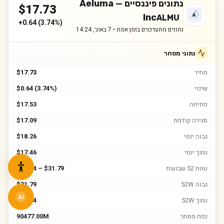
נתונים פיננסיים —
Aeluma
$
17.73
Inc
ALMU
+
0.64
(
3.74%
)
נתונים מתעדכנים בזמן אמת •
7 באוג׳, 14:24
נתוני מסחר
מחיר
$17.73
שינוי
$0.64 (3.74%)
פתיחה
$17.53
סגירה קודמת
$17.09
גבוה יומי
$18.26
נמוך יומי
$17.46
טווח 52 שבועות
$10.24 – $31.79
גבוה 52W
$31.79
AI
נמוך 52W
$10.24
נפח מסחר
90477.00M