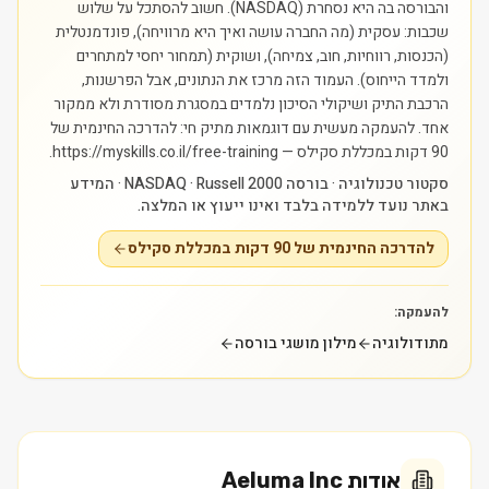
והבורסה בה היא נסחרת (NASDAQ). חשוב להסתכל על שלוש
שכבות: עסקית (מה החברה עושה ואיך היא מרוויחה), פונדמנטלית
(הכנסות, רווחיות, חוב, צמיחה), ושוקית (תמחור יחסי למתחרים
ולמדד הייחוס). העמוד הזה מרכז את הנתונים, אבל הפרשנות,
הרכבת התיק ושיקולי הסיכון נלמדים במסגרת מסודרת ולא ממקור
אחד.
להעמקה מעשית עם דוגמאות מתיק חי: להדרכה החינמית של
90 דקות במכללת סקילס — https://myskills.co.il/free-training.
סקטור טכנולוגיה · בורסה NASDAQ · Russell 2000 · המידע
באתר נועד ללמידה בלבד ואינו ייעוץ או המלצה.
להדרכה החינמית של 90 דקות במכללת סקילס
להעמקה:
מתודולוגיה
מילון מושגי בורסה
אודות
Aeluma Inc