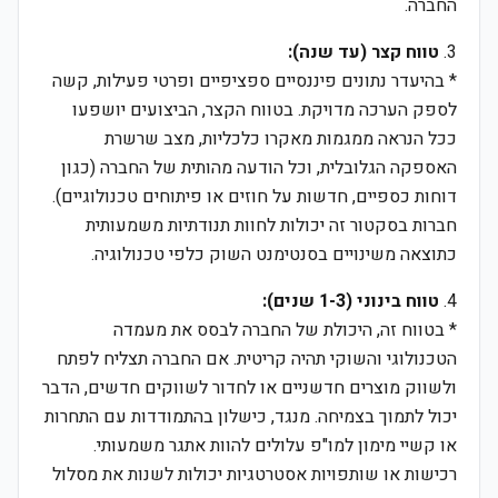
החברה.
3.
טווח קצר (עד שנה):
* בהיעדר נתונים פיננסיים ספציפיים ופרטי פעילות, קשה
לספק הערכה מדויקת. בטווח הקצר, הביצועים יושפעו
ככל הנראה ממגמות מאקרו כלכליות, מצב שרשרת
האספקה הגלובלית, וכל הודעה מהותית של החברה (כגון
דוחות כספיים, חדשות על חוזים או פיתוחים טכנולוגיים).
חברות בסקטור זה יכולות לחוות תנודתיות משמעותית
כתוצאה משינויים בסנטימנט השוק כלפי טכנולוגיה.
4.
טווח בינוני (1-3 שנים):
* בטווח זה, היכולת של החברה לבסס את מעמדה
הטכנולוגי והשוקי תהיה קריטית. אם החברה תצליח לפתח
ולשווק מוצרים חדשניים או לחדור לשווקים חדשים, הדבר
יכול לתמוך בצמיחה. מנגד, כישלון בהתמודדות עם התחרות
או קשיי מימון למו"פ עלולים להוות אתגר משמעותי.
רכישות או שותפויות אסטרטגיות יכולות לשנות את מסלול