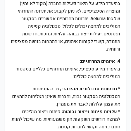
בהיעדר מידע על תיאור פעילות החברה (מקור לא זמין)
ומוצריה הספציפיים, לא ניתן לקבוע את יתרונה התחרותי
של Aeluma Inc. יתרונות תחרותיים אפשריים בסקטור
המוליכים למחצה יכולים לכלול: טכנולוגיה קניינית
ופטנטים, יעילות ייצור גבוהה, עלויות נמוכות, חדשנות
מתמדת, קשרי לקוחות איתנים, או התמחות בנישה ספציפית
ורווחית.
4. איומים תחרותיים:
בהיעדר מידע ספציפי, איומים תחרותיים כלליים בסקטור
המוליכים למחצה כוללים:
*
חדשנות טכנולוגית מהירה:
קצב ההתפתחות
הטכנולוגית בסקטור גבוה, וחברות שאינן מצליחות להתאים
את עצמן עלולות לאבד את מעמדן.
*
עלויות פיתוח וייצור גבוהות:
פיתוח וייצור מוליכים
למחצה דורשים השקעות הון משמעותיות, מה שיכול להוות
חסם כניסה וקושי לחברות קטנות.