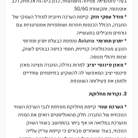
בעלי פוטנציאל צמיחה משמעותי, כגון בינה מלאכותית, רכב
אוטונומי, ותקשורת 5G/6G.
*
מודל עסקי חזק
: קיימת הערכה חיובית למודל העסקי של
החברה, הכולל הכנסות חוזרות ושותפויות אסטרטגיות עם
גורמים מובילים בתעשייה.
*
יתרון תחרותי
: Aeluma נתפסת כבעלת יתרון תחרותי
הנובע מטכנולוגיה קניינית, חסמי כניסה גבוהים לשוק,
וצוות ניהולי מנוסה.
*
מאזן פיננסי יציב
: למרות גודלה, החברה מציגה מאזן
פיננסי יציב המאפשר לה להשקיע בפיתוחים עתידיים
ולממן את פעילותה השוטפת.
3. נקודות מחלוקת
:
*
הערכת שווי
: קיימת מחלוקת מסוימת לגבי הערכת השווי
הנוכחית של החברה. חלק מהאנליסטים רואים את המניה
מוערכת במלואה או אף ביתר בהתחשב בשווי השוק
הנוכחי, בעוד שאחרים סבורים כי קיימת עדיין עלייה