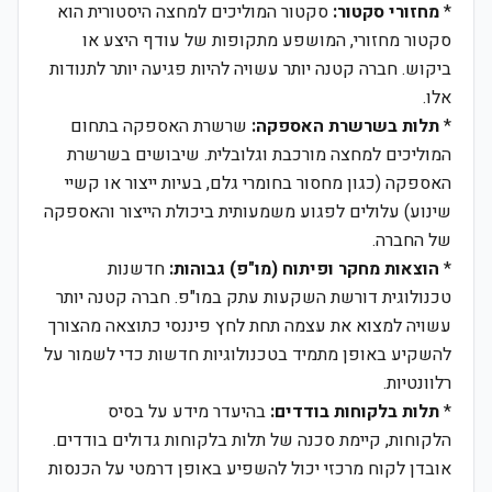
*
מחזורי סקטור:
סקטור המוליכים למחצה היסטורית הוא
סקטור מחזורי, המושפע מתקופות של עודף היצע או
ביקוש. חברה קטנה יותר עשויה להיות פגיעה יותר לתנודות
אלו.
*
תלות בשרשרת האספקה:
שרשרת האספקה בתחום
המוליכים למחצה מורכבת וגלובלית. שיבושים בשרשרת
האספקה (כגון מחסור בחומרי גלם, בעיות ייצור או קשיי
שינוע) עלולים לפגוע משמעותית ביכולת הייצור והאספקה
של החברה.
*
הוצאות מחקר ופיתוח (מו"פ) גבוהות:
חדשנות
טכנולוגית דורשת השקעות עתק במו"פ. חברה קטנה יותר
עשויה למצוא את עצמה תחת לחץ פיננסי כתוצאה מהצורך
להשקיע באופן מתמיד בטכנולוגיות חדשות כדי לשמור על
רלוונטיות.
*
תלות בלקוחות בודדים:
בהיעדר מידע על בסיס
הלקוחות, קיימת סכנה של תלות בלקוחות גדולים בודדים.
אובדן לקוח מרכזי יכול להשפיע באופן דרמטי על הכנסות