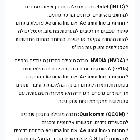
*
Intel (INTC):
חברה מובילה בתכנון וייצור מעבדים
למחשבים אישיים, שרתים ומרכזי נתונים.
*
תחרות ב-Aeluma Inc:
אם Aeluma Inc פועלת בתחום
פיתוח שבבים או רכיבים למערכות מחשוב, אינטל יכולה
להוות מתחרה עקיפה או ישירה, במיוחד בתחום החדשנות
הטכנולוגית והשקעות במו"פ.
*
NVIDIA (NVDA):
חברה מובילה בתכנון מעבדים גרפיים
(GPUs) למשחקים, עבודה מקצועית ובינה מלאכותית.
*
תחרות ב-Aeluma Inc:
אם Aeluma Inc מתמקדת
בפתרונות חומרה לתחום הבינה המלאכותית, עיבוד נתונים
או יישומים גרפיים, אנווידיה היא מתחרה משמעותית עם
טכנולוגיה מתקדמת ונתח שוק ניכר.
*
Qualcomm (QCOM):
חברה מובילה בתכנון שבבים
למכשירים ניידים, תקשורת אלחוטית ורכבים.
*
תחרות ב-Aeluma Inc:
אם Aeluma Inc מפתחת רכיבים
לתקשורת (5G, IoT) או לתעשיית הרכב, קוואלקום מהווה