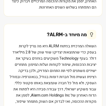
האחרון, יסמן את מקורות ההכנסה המרכזיים ויבדוק כיצד
הם התפתחו בשלוש השנים האחרונות.
מה מיוחד ב-
ALRM
?
השאלה המרכזית בניתוח ALRM היא מה צריך לקרות
בעסק כדי שהתוצאות יצדיקו שווי שוק של 2.8 מיליארד
דולר. בענף Technology משקיעים בוחנים בעיקר את
יציבות ההכנסות, שימור לקוחות ועלות המימון. מתחרים
ישירים משתנים לפי תת התחום המדויק, ולכן בדיקה
רצינית נעשית מול חברות דומות בגודל, בגאוגרפיה ובמודל
העסקי, ולא מול כל חברה שנמצאת באותו סקטור כללי.
עבור משקיע ישראלי, דרך עבודה סבירה היא לפתוח את
הדוח האחרון של Alarm.com Holdings Inc, לסמן את
מקורות ההכנסה, ואז לבדוק אם השוק מתמחר שיפור,