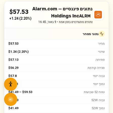
נתונים פיננסיים —
Alarm.com
$
57.53
Holdings Inc
ALRM
+
1.24
(
2.20%
)
נתונים מתעדכנים בזמן אמת •
9 באוג׳, 16:45
נתוני מסחר
מחיר
$57.53
שינוי
$1.24 (2.20%)
פתיחה
$57.13
סגירה קודמת
$56.29
גבוה יומי
$57.8
נמוך יומי
$55.41
טווח 52 שבועות
$41.49 – $59.53
גבוה 52W
$59.53
AI
נמוך 52W
$41.49