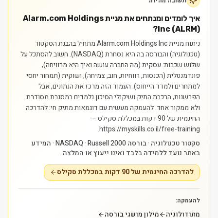
תשובה מהירה
איך לומדים ומנתחים את מניית Alarm.com Holdings
Inc (ALRM)?
ניתוח מניית Alarm.com Holdings Inc מתחיל בהבנת הסקטור
(טכנולוגיה) והבורסה בה היא נסחרת (NASDAQ). חשוב להסתכל על
שלוש שכבות: עסקית (מה החברה עושה ואיך היא מרוויחה),
פונדמנטלית (הכנסות, רווחיות, חוב, צמיחה), ושוקית (תמחור יחסי
למתחרים ולמדד הייחוס). העמוד הזה מרכז את הנתונים, אבל
הפרשנות, הרכבת התיק ושיקולי הסיכון נלמדים במסגרת מסודרת
ולא ממקור אחד.
להעמקה מעשית עם דוגמאות מתיק חי: להדרכה
החינמית של 90 דקות במכללת סקילס —
https://myskills.co.il/free-training.
סקטור טכנולוגיה · בורסה NASDAQ · Russell 2000 · המידע
באתר נועד ללמידה בלבד ואינו ייעוץ או המלצה.
להדרכה החינמית של 90 דקות במכללת סקילס
להעמקה:
מתודולוגיה
מילון מושגי בורסה