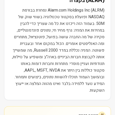
) בקצרה
ALRM
(
Alarm.com Holdings Inc (ALRM) נסחרת בבורסת
NASDAQ ופועלת בסקטור טכנולוגיה בשווי שוק של
50M. בעמוד הזה ריכזנו את כל מה שצריך כדי להבין
במהירות את המניה: גרף מחיר חי, נתונים פונדמנטליים,
סקירה של מה החברה עושה בפועל, פוטנציאל, מתחרים
ומה האנליסטים אומרים. הכול במקום אחד ובעברית
פשוטה. המניה נכללת במדד Russell 2000, מה שמשייך
אותה לקבוצת חברות הביניים בארה"ב ומשפיע על נזילות,
תנודתיות ועניין מוסדי. מתחרות וחברות דומות באותו
סקטור כוללות בין היתר את AAPL, MSFT, NVDA,
ובהמשך העמוד תוכלו להשוות נתונים, ביצועים ותמחור.
המידע נועד ללמידה בלבד ואינו מהווה המלצה או ייעוץ
השקעות.