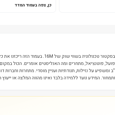
כן, צפה בעמוד המדד
אמפליטוד (AMPL) נסחרת בבורסת NASDAQ ופועלת בסקט