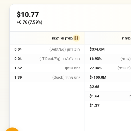
$
10.77
+
0.76
(
7.59%
)
מיחה
מאזן ואיתנות
$374.0M
חוב להון (Debt/Eq)
0.04
שנתי)
16.93%
חוב ל״ט/הון (LT Debt/Eq)
0.04
)
27.34%
יחס שוטף
1.52
$-100.0M
יחס מהיר (Quick)
1.39
$2.68
$1.64
$1.37