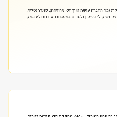
סחרת (NASDAQ). חשוב להסתכל על שלוש שכבות: עסקית (מה החברה עושה ואיך היא מרוויחה), פונדמנטלית
התיק ושיקולי הסיכון נלמדים במסגרת מסודרת ולא ממקור
שווי שוק של 1.4 מיליארד דולר מציב את Amplitude Inc במרכז הדיון בקרב חברות תוכנה שפונות למפתחים. החברה, שנסחרת בנאסד ״ק תחת הסימול AMPL, מספקת פלטפורמה לניתוח