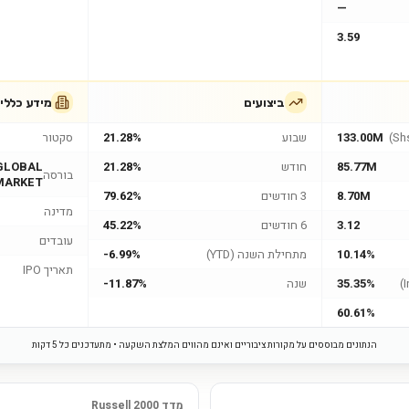
—
3.59
ביצועים
מידע כללי
133.00M
שבוע
21.28%
סקטור
85.77M
חודש
21.28%
GLOBAL
בורסה
MARKET
8.70M
3 חודשים
79.62%
מדינה
3.12
6 חודשים
45.22%
עובדים
10.14%
מתחילת השנה (YTD)
-6.99%
תאריך IPO
35.35%
שנה
-11.87%
60.61%
הנתונים מבוססים על מקורות ציבוריים ואינם מהווים המלצת השקעה • מתעדכנים כל 5 דקות
מדד Russell 2000