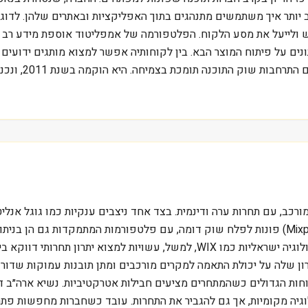
 יותר איך משתמשים מתנהגים בתוך האפליקציות ובאתרים שלהן. לדוג
לייעל את מסע הלקוח. הפלטפורמה של אמפליטוד אוספת מידע רב על א
נים על פיתוח המוצר הבא. בין לקוחותיה אפשר למצוא מותגים ידועי
בפתרונותיה. הם 
ורכב, עם תחרות ערה ודינמית. בצד אחד ניצבים ענקיות כמו גוגל אנ
קטנים עד בינוניים. בצד אחר, חברות כמו מיקסקספנל (Mixpanel) פונות לפלח שוק דומה, עם פ
קרובות הוא הניואנס בצרכים של לקוחות גדולים. חברות טכנולוגיה ישראליות כמו 
יתרון שלה על יכולת התאמה למקרים מורכבים ומתן תובנות עמוקות שדור
חות הגדולים כשהמתחרים מציעים חבילות אטרקטיביות. נשיא ארה״ב 
גיה מקומיות, אך גם להגביר את התחרות. עובד כשחברות מחפשות פתר