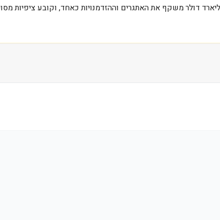
ונות זולים ופשוטים יותר. שווי השוק הנוכחי של 1.4 מיליארד דולר משקף את האתגרים וההזדמנויות 