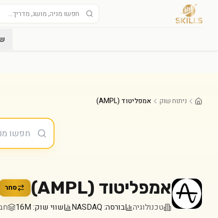
שו
ניתוח שוק
אמפליטוד (AMPL)
אמפליטוד
(
AMPL
)
סחר
טכנולוגיה
בורסה:
NASDAQ
שווי שוק:
16M
חברה 