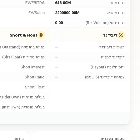
נפח מסחר
648.00M
EV/EBITDA
נפח ממוצע
2200800.00M
EV/Sales
נפח יחסי (Rel Volume)
0.00
דיבידנד
Short & Float
תשואת דיבידנד
—
מניות בהנפקה (Shs Outstand)
דיבידנד למניה
—
מניות סחירות (Shs Float)
יחס חלוקה (Payout)
—
Short Interest
צמיחת דיבידנד (5 שנים)
—
Short Ratio
Short Float
בעלות פנימית (Insider Own)
בעלות מוסדית (Inst Own)
סקטור בעברית
בורסה