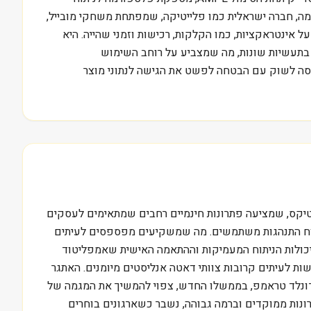
מה, חברה ישראלית כמו פלייטיקה, שמפתחת משחקי מובייל,
ינטראקציות, כמו הקלקות, רכישות וזמני שהייה. היא
ם בתעשיות שונות, מה שמצביע על רוחב השימוש
פועלים בעיקר בצפון אמריקה ובאירופה, שם התרחבות שוק התוכנה תומכת בצמיחה. היא הוקמה בשנת 2011, ונכנסה לשוק עם הבטחה לפשט את הגישה לנתוני מוצר
ליטיקס, שמציעה פתרונות חינמיים רחבים שמתאימים לעסקים
לטפורמות המתמקדות גם הן בניתוח התנהגות משתמשים. מה שמשקיעים מפספסים לעיתים
WIX, למשל, עשויות למצוא יתרון תחרותי דווקא ביכולות הניתוח המעמיקות וההתאמה האישית שאמפליטוד
שות לעיתים קרובות צוותי דאטה אנליסטים מיומנים. האתגר
דונלד טראמפ, בממשלו החדש, צפוי להמשיך את המגמה של
ונות ממוקדים וברמה גבוהה, נשבר כשארגונים בוחרים