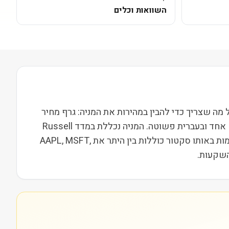
השוואות וכלים
ור טכנולוגיה בשווי שוק של 16M. בעמוד הזה ריכזנו את כל מה שצריך כדי להבין במהירות את המניה: גרף מחיר
חי, נתונים פונדמנטליים, סקירה של מה החברה עושה בפועל, פוטנציאל, מתחרים ומה האנליסטים אומרים. הכול במקום אחד ובעברית פשוטה. המניה נכללת במדד Russell
2000, מה שמשייך אותה לקבוצת חברות הביניים בארה"ב ומשפיע על נזילות, תנודתיות ועניין מוסדי. מתחרות וחברות דומות באותו סקטור כוללות בין היתר את AAPL, MSFT,