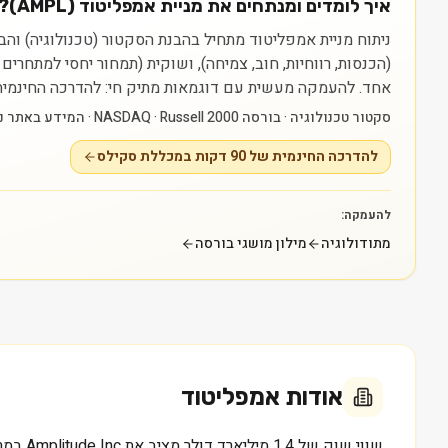
איך לומדים ומנתחים את מניית אמפליטוד (AMPL)?
(הכנסות, רווחיות, חוב, צמיחה), ושוקית (תמחור יחסי למתחרי
אחד.
להעמקה מעשית עם דוגמאות מתיק חי: להדרכה החינמית של 90 דקות במכללת סקילס — myskills.co.il/free-training
סקטור טכנולוגיה · בורסה NASDAQ · Russell 2000 · המידע באתר נועד ללמידה בלבד ואינו ייעוץ או המלצה.
להדרכה החינמית של 90 דקות במכללת סקילס
להעמקה:
מתודולוגיה
מילון מושגי בורסה
אודות
אמפליטוד