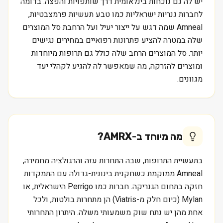
יש לה גם נוכחות בינלאומית דרך שותפויות והפצה. בדומה
לחברות גנריות ישראליות כמו טבע תעשיות פרמצבטיות,
Amneal שמה דגש על ייצור יעיל ועל הרחבת סל המוצרים
שלה במטרה להציע פתרונות רפואיים במחירים נגישים
יותר. סל המוצרים הרחב שלה כולל גם תרופות מיוחדות
ומוצרים להזרקה, מה שמאפשר לה להגיע לקהלי יעד
מגוונים.
מה מיוחד ב-
AMRX
?
בתעשיית התרופות, שבה התחרות עזה והרגולציה מחמירה,
Amneal ממוקמת כשחקנית בינונית-גדולה עם התמקדות
חזקה בתחום הגנריקה. חברות כמו Perrigo הישראלית, או
Mylan (כיום חלק מ-Viatris) הן מתחרות בולטות, ולכל
אחת מהן יש נתח שוק משמעותי משלה. היתרון התחרותי