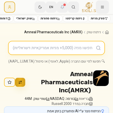
EN
סורק מניות
ניתוח קריפטו
ניתוח סחורות
שוק ישראלי
דוחות 
ניתוח שוק
Amneal Pharmaceuticals Inc (AMRX)
🔍 חפשו לפי שם החברה (Apple, לאומי) או סימול (AAPL, LUMI.TA)
Amneal
Pharmaceuticals
Inc
(
AMRX
)
בריאות
בורסה:
NASDAQ
שווי שוק:
44M
חברה במדד Russell 2000
הניתוח נוצר ע״י AI ומתעדכן בזמן אמת