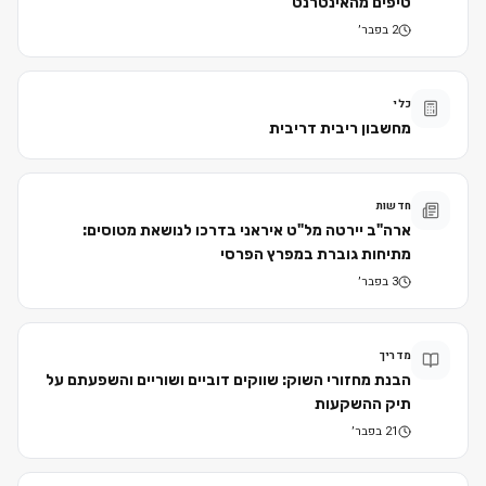
טיפים מהאינטרנט
2 בפבר׳
כלי
מחשבון ריבית דריבית
חדשות
ארה"ב יירטה מל"ט איראני בדרכו לנושאת מטוסים:
מתיחות גוברת במפרץ הפרסי
3 בפבר׳
מדריך
הבנת מחזורי השוק: שווקים דוביים ושוריים והשפעתם על
תיק ההשקעות
21 בפבר׳