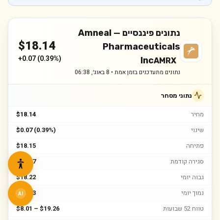
נתונים פיננסיים —
Amneal
$
18.14
Pharmaceuticals
+
0.07
(
0.39%
)
Inc
AMRX
נתונים מתעדכנים בזמן אמת •
8 באוג׳, 06:38
נתוני מסחר
מחיר
$18.14
שינוי
$0.07 (0.39%)
פתיחה
$18.15
סגירה קודמת
$18.07
גבוה יומי
$18.22
נמוך יומי
$17.93
AI
טווח 52 שבועות
$8.01 – $19.26