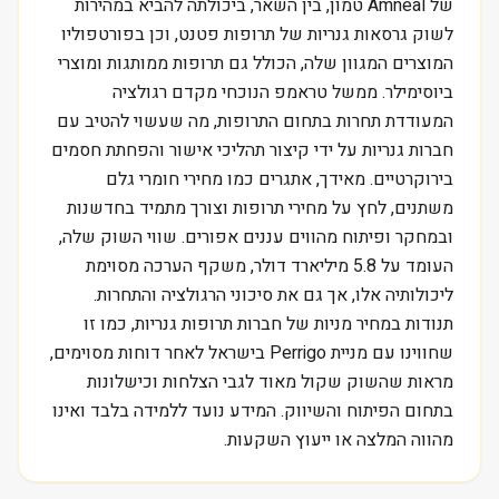
של Amneal טמון, בין השאר, ביכולתה להביא במהירות
לשוק גרסאות גנריות של תרופות פטנט, וכן בפורטפוליו
המוצרים המגוון שלה, הכולל גם תרופות ממותגות ומוצרי
ביוסימילר. ממשל טראמפ הנוכחי מקדם רגולציה
המעודדת תחרות בתחום התרופות, מה שעשוי להטיב עם
חברות גנריות על ידי קיצור תהליכי אישור והפחתת חסמים
בירוקרטיים. מאידך, אתגרים כמו מחירי חומרי גלם
משתנים, לחץ על מחירי תרופות וצורך מתמיד בחדשנות
ובמחקר ופיתוח מהווים עננים אפורים. שווי השוק שלה,
העומד על 5.8 מיליארד דולר, משקף הערכה מסוימת
ליכולותיה אלו, אך גם את סיכוני הרגולציה והתחרות.
תנודות במחיר מניות של חברות תרופות גנריות, כמו זו
שחווינו עם מניית Perrigo בישראל לאחר דוחות מסוימים,
מראות שהשוק שקול מאוד לגבי הצלחות וכישלונות
בתחום הפיתוח והשיווק. המידע נועד ללמידה בלבד ואינו
מהווה המלצה או ייעוץ השקעות.