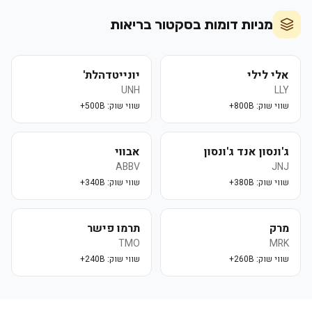
מניות דומות בסקטור
בריאות
אלי לילי
יונייטדהלת'
UNH
LLY
שווי שוק:
800B+
שווי שוק:
500B+
ג'ונסון אנד ג'ונסון
אבווי
ABBV
JNJ
שווי שוק:
380B+
שווי שוק:
340B+
מרק
תרמו פישר
TMO
MRK
שווי שוק:
260B+
שווי שוק:
240B+