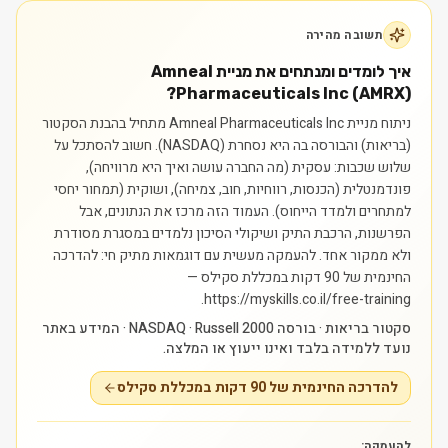
תשובה מהירה
איך לומדים ומנתחים את מניית Amneal
Pharmaceuticals Inc (AMRX)?
ניתוח מניית Amneal Pharmaceuticals Inc מתחיל בהבנת הסקטור
(בריאות) והבורסה בה היא נסחרת (NASDAQ). חשוב להסתכל על
שלוש שכבות: עסקית (מה החברה עושה ואיך היא מרוויחה),
פונדמנטלית (הכנסות, רווחיות, חוב, צמיחה), ושוקית (תמחור יחסי
למתחרים ולמדד הייחוס). העמוד הזה מרכז את הנתונים, אבל
הפרשנות, הרכבת התיק ושיקולי הסיכון נלמדים במסגרת מסודרת
ולא ממקור אחד.
להעמקה מעשית עם דוגמאות מתיק חי: להדרכה
החינמית של 90 דקות במכללת סקילס —
https://myskills.co.il/free-training.
סקטור בריאות · בורסה NASDAQ · Russell 2000 · המידע באתר
נועד ללמידה בלבד ואינו ייעוץ או המלצה.
להדרכה החינמית של 90 דקות במכללת סקילס
להעמקה: