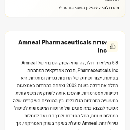
מתודולוגיה
מילון מושגי בורסה
אודות
Amneal Pharmaceuticals
Inc
5.8 מיליארד דולר, זה שווי השוק הנוכחי של Amneal
Pharmaceuticals Inc, חברה אמריקאית המתמחה
בפיתוח, ייצור ושיווק של תרופות גנריות ומותגיות. היא
החלה את דרכה בשנת 2002 וצמחה במהירות באמצעות
רכישות אסטרטגיות, שהפכו אותה לשחקנית משמעותית
בתעשייה התרופות הגלובלית. בין המוצרים העיקריים שלה
אפשר למצוא כמה סוגים של תרופות המשמשות לטיפול
במחלות שונות, החל מסוכרת ולחץ דם ועד למחלות
נוירולוגיות. Amneal פועלת בעיקר בשוק האמריקאי, אך