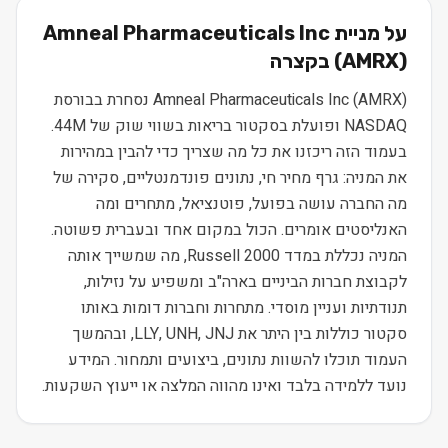
על מניית
Amneal Pharmaceuticals Inc
) בקצרה
AMRX
(
Amneal Pharmaceuticals Inc (AMRX) נסחרת בבורסת
NASDAQ ופועלת בסקטור בריאות בשווי שוק של 44M.
בעמוד הזה ריכזנו את כל מה שצריך כדי להבין במהירות
את המניה: גרף מחיר חי, נתונים פונדמנטליים, סקירה של
מה החברה עושה בפועל, פוטנציאל, מתחרים ומה
האנליסטים אומרים. הכול במקום אחד ובעברית פשוטה.
המניה נכללת במדד Russell 2000, מה שמשייך אותה
לקבוצת חברות הביניים בארה"ב ומשפיע על נזילות,
תנודתיות ועניין מוסדי. מתחרות וחברות דומות באותו
סקטור כוללות בין היתר את LLY, UNH, JNJ, ובהמשך
העמוד תוכלו להשוות נתונים, ביצועים ותמחור. המידע
נועד ללמידה בלבד ואינו מהווה המלצה או ייעוץ השקעות.