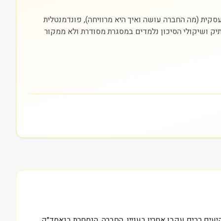
ה היא נסחרת (NASDAQ). חשוב להסתכל על שלוש שכבות: עסקית (מה החברה עושה ואיך היא מרוויחה), פונדמנטלית
התיק ושיקולי הסיכון נלמדים במסגרת מסודרת ולא ממקור
 צעד שמשקיעים רבים עקבו אחריו בעניין. החברה, הנסחרת בנאסד״ק