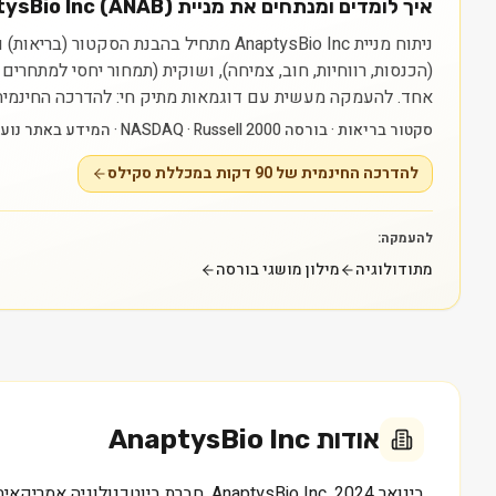
איך לומדים ומנתחים את מניית AnaptysBio Inc (ANAB)?
(הכנסות, רווחיות, חוב, צמיחה), ושוקית (תמחור יחסי למתחרי
אחד.
להעמקה מעשית עם דוגמאות מתיק חי: להדרכה החינמית של 90 דקות במכללת סקילס — myskills.co.il/free-training
סקטור בריאות · בורסה NASDAQ · Russell 2000 · המידע באתר נועד ללמידה בלבד ואינו ייעוץ או המלצה.
להדרכה החינמית של 90 דקות במכללת סקילס
להעמקה:
מתודולוגיה
מילון מושגי בורסה
אודות
AnaptysBio Inc
בינואר 2024, AnaptysBio Inc, חבר