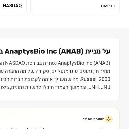
בריאות
NASDAQ
על מניית
) בקצרה
ANAB
(
AnaptysBio Inc
מחיר חי, נתונים פונדמנטליים, סקירה של מה החברה ע
UNH, JNJ, ובהמשך העמוד תוכלו להשוות נתונים, ביצועים ותמחור. המידע נועד ללמידה בלבד ואינו מהווה המלצה או ייעוץ השקעות.
תשובה מהירה