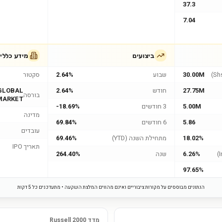
37.3
7.04
ביצועים
מידע כללי
30.00M
שבוע
2.64%
סקטור
27.75M
חודש
2.64%
GLOBAL
בורסה
MARKET
5.00M
3 חודשים
-18.69%
מדינה
5.86
6 חודשים
69.84%
עובדים
18.02%
מתחילת השנה (YTD)
69.46%
תאריך IPO
6.26%
שנה
264.40%
97.65%
הנתונים מבוססים על מקורות ציבוריים ואינם מהווים המלצת השקעה • מתעדכנים כל 5 דקות
מדד Russell 2000