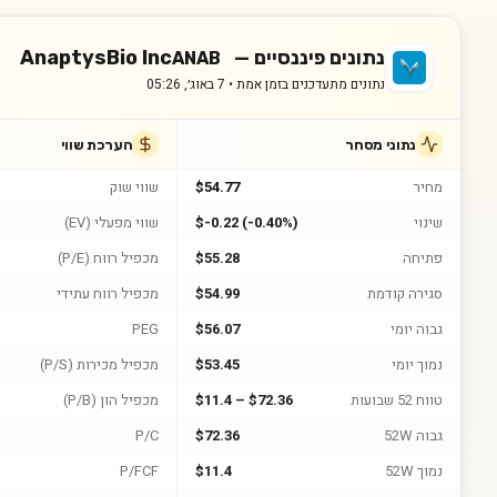
נתונים פיננסיים —
AnaptysBio Inc
ANAB
נתונים מתעדכנים בזמן אמת •
7 באוג׳, 05:26
נתוני מסחר
הערכת שווי
מחיר
$54.77
שווי שוק
שינוי
$-0.22 (-0.40%)
שווי מפעלי (EV)
פתיחה
$55.28
מכפיל רווח (P/E)
סגירה קודמת
$54.99
מכפיל רווח עתידי
גבוה יומי
$56.07
PEG
נמוך יומי
$53.45
מכפיל מכירות (P/S)
טווח 52 שבועות
$11.4 – $72.36
מכפיל הון (P/B)
גבוה 52W
$72.36
P/C
נמוך 52W
$11.4
P/FCF