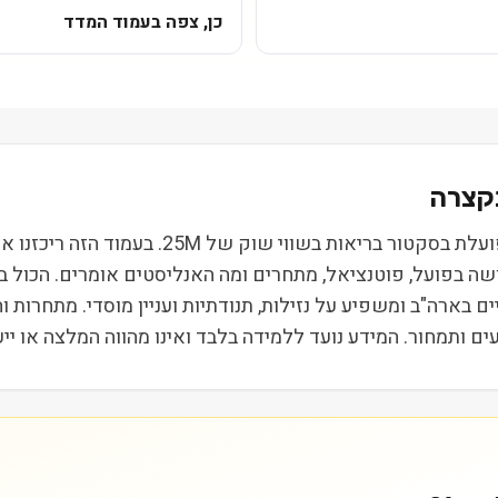
כן, צפה בעמוד המדד
AnaptysBio Inc (ANAB) נסחרת בבורסת NASDAQ ו
ושה בפועל, פוטנציאל, מתחרים ומה האנליסטים אומרים. הכול 