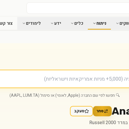
וקים
ניתוח
כלים
ידע
לימודים
צור קש
🔍 חפשו לפי שם החברה (Apple, לאומי) או סימול (AAPL, LUMI.TA)
Ana
סחר
מעקב
Russell 2000