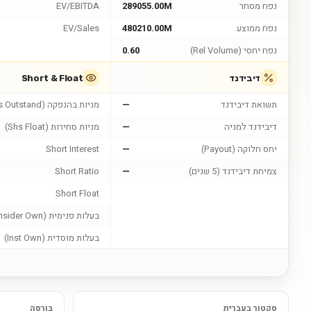
נפח מסחר
289055.00M
EV/EBITDA
נפח ממוצע
480210.00M
EV/Sales
נפח יחסי (Rel Volume)
0.60
דיבידנד
Short & Float
תשואת דיבידנד
—
מניות בהנפקה (Shs Outstand)
דיבידנד למניה
—
מניות סחירות (Shs Float)
יחס חלוקה (Payout)
—
Short Interest
צמיחת דיבידנד (5 שנים)
—
Short Ratio
Short Float
בעלות פנימית (Insider Own)
בעלות מוסדית (Inst Own)
סקטור בעברית
בורסה