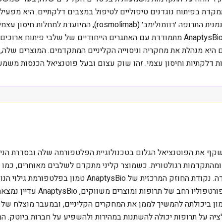
וי שוק של כ-1.6 מיליארד דולר, מתמקדת בפיתוח נוגדנים טיפוליים לטיפול במצבים דלקת
ופמפיגוס. בדומה לחברות ביוטק ישראליות כמו קמהדע, גם AnaptysBio מתמודדת עם האתגרים ה
 היא מנהלת את מחקריה וניסוייה הקליניים המתקדמים. המוצרים שלה, 
 דלקתיות וחיסון עצמי. זהו שוק עצום ובעל פוטנציאל הכנסות משמעו
Ana, העומד על 1.6 מיליארד דולר, משקף את הפוטנציאל הגלום בטכנולוגיית הפלטפורמה של
יסויים ומהתקדמות רגולטורית. כשמוצר קליני מתקדם לשלבים מאוחרים, כמו 
הערכת השווי. מצד שני, כישלון בניסוי יכול להוביל לצניחה חד
לתרופות. בניגוד לחברות כמו on
ון ביכולתה להמשיך לממן את המחקרים הקליניים, ובמעבר מוצלח של ה
רגולציה על תרופות יכולה להשתנות במהירות ולהשפיע על חברות ביוטק. ה