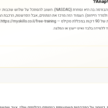
ניתוח מניית AnaptysBio Inc מתחיל בהבנת הסקטור (בריאות) והבורסה ב
ם ולמדד הייחוס). העמוד הזה מרכז את הנתונים, אבל הפרשנות, הרכבת 
https://.
ת ביוטכנולוגיה אמריקאית, דיווחה על התקדמות משמעותית בניסויים הקליניים שלה,