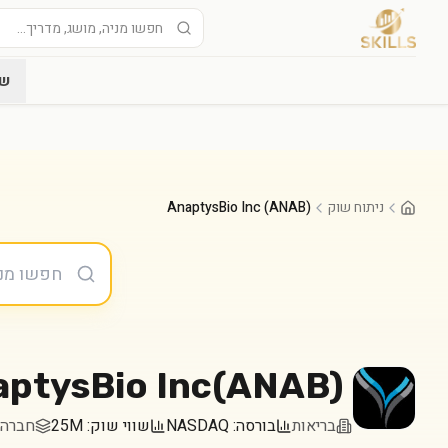
שו
ניתוח שוק
AnaptysBio Inc (ANAB)
ptysBio Inc
(
ANAB
)
בריאות
בורסה:
NASDAQ
שווי שוק:
25M
חברה במדד 