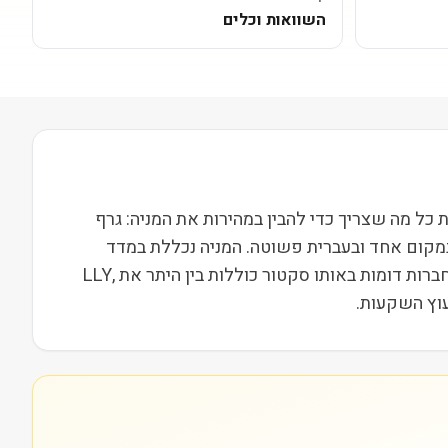
השוואות וכלים
פועלת בסקטור בריאות בשווי שוק של 25M. בעמוד הזה ריכזנו את כל מה שצריך כדי להבין במהירות את המניה: גרף
במקום אחד ובעברית פשוטה. המניה נכללת במדד
Russell 2000, מה שמשייך אותה לקבוצת חברות הביניים בארה"ב ומשפיע על נזילות, תנודתיות ועניין מוסדי. מתחרות וחברות דומות באותו סקטור כוללות בין היתר את LLY,