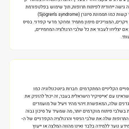
יים. היא מפעילה גישה ייחודית לפיתוח תרופות, תוך שימוש בפלטפורמת
גילוי נוגדנים מבוססת תאיה. בין המוצרים הבולטים בפיתוחה נמנית התרופה ׳רוזמולימב׳ (rosmolimab), המיועדת למחלות חיסון עצמי קשות כמו תסמונת סיוגרן (Sjögren’s syndrome)
ייחודיים של שלבי פיתוח ארוכים ויקרים, המצריכים מימון מתמיד ומחקר מדעי קפדני. בסיס
אם יצליחו לעבור את כל שלבי הרגולציה המחמירים,
תי.
ה ובסדרת הניסויים הקליניים המתקדמים. חברות ביוטכנולוגיה כמו
שראינו עם ׳אייסיקיו׳ הישראלית בעבר, זה יכול להזניק את
ה. נקודת החוזק המרכזית של AnaptysBio טמון בפלטפורמת גילוי הנוגדנים שלה, המאפשרת זיהוי מהיר ויעיל של מועמדים
Regener או Amgen, שלהן פורטפוליו רחב של תרופות ומוצרים משווקים, AnaptysBio עדיין נמצאת בשלבי פיתוח מוקדמים יותר, מה שמעיד על סיכון גבוה
תרופות שלה את שלבי הניסוי והרגולציה הקפדניים של ה-
מידע נועד ללמידה בלבד ואינו מהווה המלצה או ייעוץ