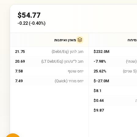
$
54.77
-0.22
(
-0.40%
)
מיחה
מאזן ואיתנות
$232.0M
חוב להון (Debt/Eq)
21.75
שנתי)
-7.98%
חוב ל״ט/הון (LT Debt/Eq)
20.69
)
25.62%
יחס שוטף
7.58
$-27.0M
יחס מהיר (Quick)
7.49
$8.1
$0.44
$9.87