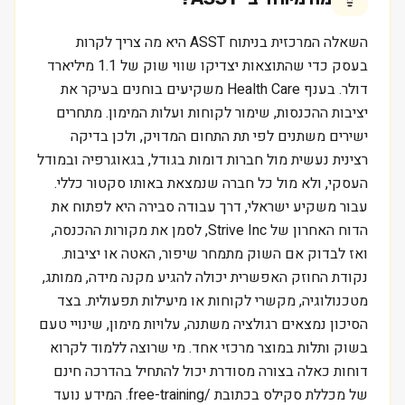
השאלה המרכזית בניתוח ASST היא מה צריך לקרות
בעסק כדי שהתוצאות יצדיקו שווי שוק של 1.1 מיליארד
דולר. בענף Health Care משקיעים בוחנים בעיקר את
יציבות ההכנסות, שימור לקוחות ועלות המימון. מתחרים
ישירים משתנים לפי תת התחום המדויק, ולכן בדיקה
רצינית נעשית מול חברות דומות בגודל, בגאוגרפיה ובמודל
העסקי, ולא מול כל חברה שנמצאת באותו סקטור כללי.
עבור משקיע ישראלי, דרך עבודה סבירה היא לפתוח את
הדוח האחרון של Strive Inc, לסמן את מקורות ההכנסה,
ואז לבדוק אם השוק מתמחר שיפור, האטה או יציבות.
נקודת החוזק האפשרית יכולה להגיע מקנה מידה, ממותג,
מטכנולוגיה, מקשרי לקוחות או מיעילות תפעולית. בצד
הסיכון נמצאים רגולציה משתנה, עלויות מימון, שינויי טעם
בשוק ותלות במוצר מרכזי אחד. מי שרוצה ללמוד לקרוא
דוחות כאלה בצורה מסודרת יכול להתחיל בהדרכה חינם
של מכללת סקילס בכתובת /free-training. המידע נועד