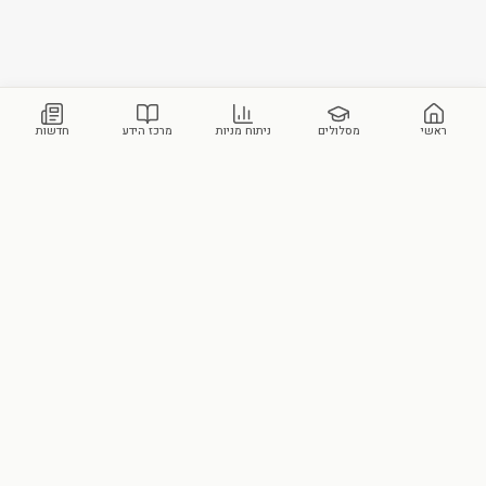
ראשי
מסלולים
ניתוח מניות
מרכז הידע
חדשות
מכללת סקילס
הבית הישראלי לידע פיננסי ושוק ההון. הוקמה על-ידי עומר ביבי ועידן ביטון.
צור קשר