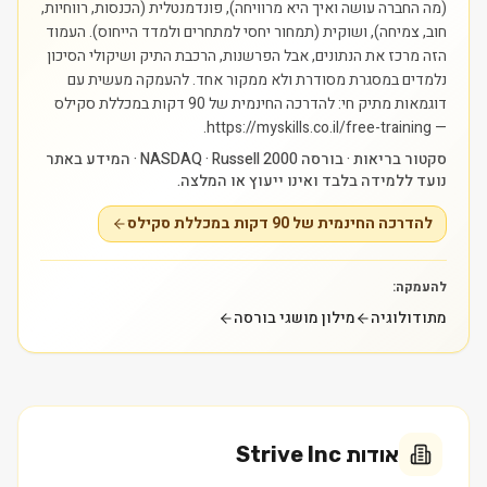
(מה החברה עושה ואיך היא מרוויחה), פונדמנטלית (הכנסות, רווחיות,
חוב, צמיחה), ושוקית (תמחור יחסי למתחרים ולמדד הייחוס). העמוד
הזה מרכז את הנתונים, אבל הפרשנות, הרכבת התיק ושיקולי הסיכון
נלמדים במסגרת מסודרת ולא ממקור אחד.
להעמקה מעשית עם
דוגמאות מתיק חי: להדרכה החינמית של 90 דקות במכללת סקילס
— https://myskills.co.il/free-training.
סקטור בריאות · בורסה NASDAQ · Russell 2000 · המידע באתר
נועד ללמידה בלבד ואינו ייעוץ או המלצה.
להדרכה החינמית של 90 דקות במכללת סקילס
להעמקה:
מתודולוגיה
מילון מושגי בורסה
אודות
Strive Inc