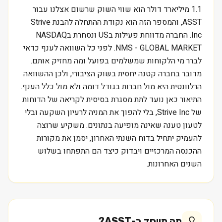
1.1 מיליארד דולר הוא שווי השוק שרשום אצלנו עבור
ASST, והמספר הזה הוא נקודת ההתחלה להבנת Strive
Inc. החברה מדווחת פעילות בUS ונסחרת בNASDAQ
NMS - GLOBAL MARKET. לפני כל השוואה לענף כדאי
לברר מי הלקוחות שמשלמים בפועל ומה מחזיק אותם.
מדובר בחברה קטנה יחסית בשוק הציבורי, ולכן ההשוואה
הרלוונטית היא מול חברות בגודל דומה ולא מול כלל הענף.
התיאור כאן נועד לתת מסגרת בסיסית לקריאה של הדוחות
של Strive Inc, בלי להפוך את המניה לרעיון השקעה ובלי
לטעון טענה שאינה מופיעה בנתונים. משקיע שרוצה
להעמיק יתחיל בדוח השנתי האחרון, יסמן את מקורות
ההכנסה המרכזיים ויבדוק כיצד הם התפתחו בשלוש
השנים האחרונות.
מה מיוחד ב-
ASST
?