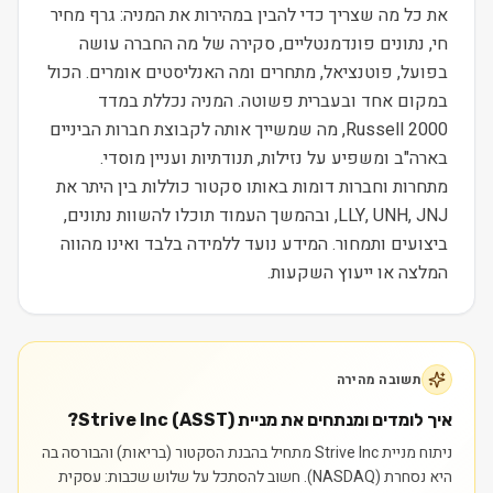
את כל מה שצריך כדי להבין במהירות את המניה: גרף מחיר
חי, נתונים פונדמנטליים, סקירה של מה החברה עושה
בפועל, פוטנציאל, מתחרים ומה האנליסטים אומרים. הכול
במקום אחד ובעברית פשוטה. המניה נכללת במדד
Russell 2000, מה שמשייך אותה לקבוצת חברות הביניים
בארה"ב ומשפיע על נזילות, תנודתיות ועניין מוסדי.
מתחרות וחברות דומות באותו סקטור כוללות בין היתר את
LLY, UNH, JNJ, ובהמשך העמוד תוכלו להשוות נתונים,
ביצועים ותמחור. המידע נועד ללמידה בלבד ואינו מהווה
המלצה או ייעוץ השקעות.
תשובה מהירה
איך לומדים ומנתחים את מניית Strive Inc (ASST)?
ניתוח מניית Strive Inc מתחיל בהבנת הסקטור (בריאות) והבורסה בה
היא נסחרת (NASDAQ). חשוב להסתכל על שלוש שכבות: עסקית