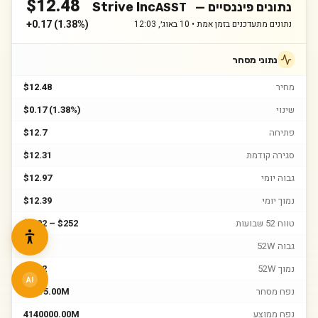
$
12.48
נתונים פיננסיים —
Strive Inc
ASST
+
0.17
(
1.38%
)
נתונים מתעדכנים בזמן אמת •
10 באוג׳, 12:03
נתוני מסחר
מחיר
$12.48
שינוי
$0.17 (1.38%)
פתיחה
$12.7
סגירה קודמת
$12.31
גבוה יומי
$12.97
נמוך יומי
$12.39
טווח 52 שבועות
$7.02 – $252
גבוה 52W
$252
נמוך 52W
$7.02
AI
נפח מסחר
32275.00M
נפח ממוצע
4140000.00M