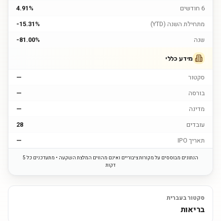
6 חודשים
4.91%
מתחילת השנה (YTD)
-15.31%
שנה
-81.00%
מידע כללי
סקטור
—
בורסה
—
מדינה
—
עובדים
28
תאריך IPO
—
הנתונים מבוססים על מקורות ציבוריים ואינם מהווים המלצת השקעה • מתעדכנים כל 5
דקות
סקטור בעברית
בריאות