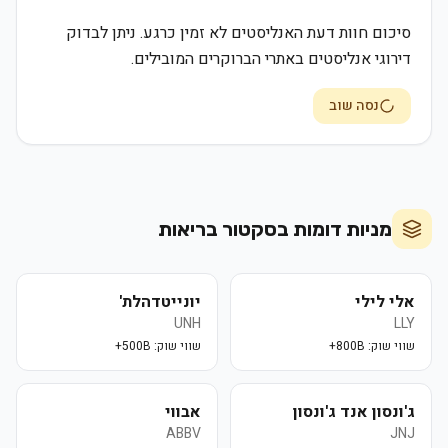
סיכום חוות דעת האנליסטים לא זמין כרגע. ניתן לבדוק
דירוגי אנליסטים באתרי הברוקרים המובילים.
נסה שוב
מניות דומות בסקטור
בריאות
אלי לילי
יונייטדהלת'
UNH
LLY
שווי שוק:
800B+
שווי שוק:
500B+
ג'ונסון אנד ג'ונסון
אבווי
ABBV
JNJ