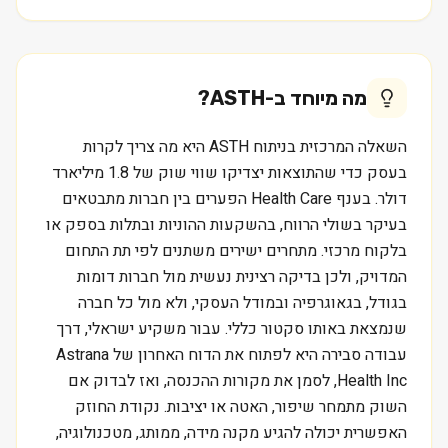
מה מיוחד ב-
ASTH
?
השאלה המרכזית בניתוח ASTH היא מה צריך לקרות
בעסק כדי שהתוצאות יצדיקו שווי שוק של 1.8 מיליארד
דולר. בענף Health Care הפערים בין חברות מתבטאים
בעיקר בשולי הרווח, בהשקעות ההוניות ובתלות בספק או
בלקוח מרכזי. מתחרים ישירים משתנים לפי תת התחום
המדויק, ולכן בדיקה רצינית נעשית מול חברות דומות
בגודל, בגאוגרפיה ובמודל העסקי, ולא מול כל חברה
שנמצאת באותו סקטור כללי. עבור משקיע ישראלי, דרך
עבודה סבירה היא לפתוח את הדוח האחרון של Astrana
Health Inc, לסמן את מקורות ההכנסה, ואז לבדוק אם
השוק מתמחר שיפור, האטה או יציבות. נקודת החוזק
האפשרית יכולה להגיע מקנה מידה, ממותג, מטכנולוגיה,