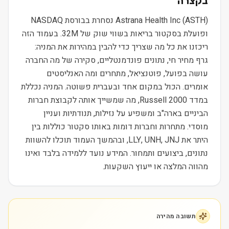
בקצרה
Astrana Health Inc (ASTH) נסחרת בבורסת NASDAQ
ופועלת בסקטור בריאות בשווי שוק של 32M. בעמוד הזה
ריכזנו את כל מה שצריך כדי להבין במהירות את המניה:
גרף מחיר חי, נתונים פונדמנטליים, סקירה של מה החברה
עושה בפועל, פוטנציאל, מתחרים ומה האנליסטים
אומרים. הכול במקום אחד ובעברית פשוטה. המניה נכללת
במדד Russell 2000, מה שמשייך אותה לקבוצת חברות
הביניים בארה"ב ומשפיע על נזילות, תנודתיות ועניין
מוסדי. מתחרות וחברות דומות באותו סקטור כוללות בין
היתר את LLY, UNH, JNJ, ובהמשך העמוד תוכלו להשוות
נתונים, ביצועים ותמחור. המידע נועד ללמידה בלבד ואינו
מהווה המלצה או ייעוץ השקעות.
תשובה מהירה