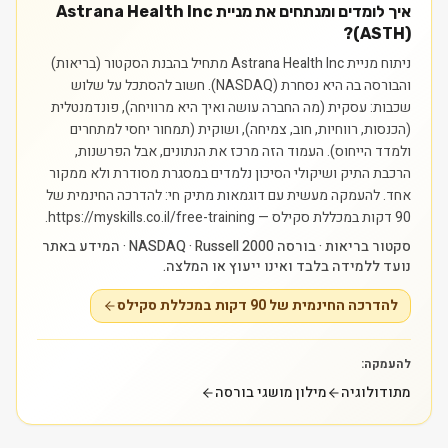
איך לומדים ומנתחים את מניית Astrana Health Inc
(ASTH)?
ניתוח מניית Astrana Health Inc מתחיל בהבנת הסקטור (בריאות)
והבורסה בה היא נסחרת (NASDAQ). חשוב להסתכל על שלוש
שכבות: עסקית (מה החברה עושה ואיך היא מרוויחה), פונדמנטלית
(הכנסות, רווחיות, חוב, צמיחה), ושוקית (תמחור יחסי למתחרים
ולמדד הייחוס). העמוד הזה מרכז את הנתונים, אבל הפרשנות,
הרכבת התיק ושיקולי הסיכון נלמדים במסגרת מסודרת ולא ממקור
אחד.
להעמקה מעשית עם דוגמאות מתיק חי: להדרכה החינמית של
90 דקות במכללת סקילס — https://myskills.co.il/free-training.
סקטור בריאות · בורסה NASDAQ · Russell 2000 · המידע באתר
נועד ללמידה בלבד ואינו ייעוץ או המלצה.
להדרכה החינמית של 90 דקות במכללת סקילס
להעמקה:
מתודולוגיה
מילון מושגי בורסה