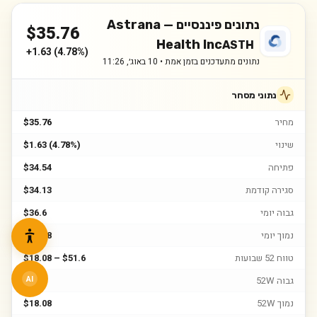
נתונים פיננסיים —
Astrana
$
35.76
Health Inc
ASTH
+
1.63
(
4.78%
)
נתונים מתעדכנים בזמן אמת •
10 באוג׳, 11:26
נתוני מסחר
מחיר
$35.76
שינוי
$1.63 (4.78%)
פתיחה
$34.54
סגירה קודמת
$34.13
גבוה יומי
$36.6
נמוך יומי
$34.48
טווח 52 שבועות
$18.08 – $51.6
גבוה 52W
$51.6
AI
נמוך 52W
$18.08