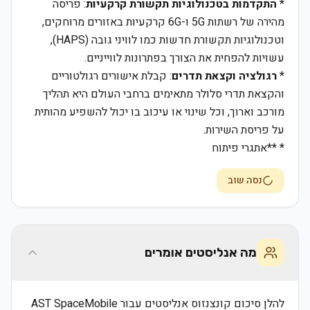
*
התקדמות בטכנולוגיות תקשורת קרקעיות
: פריסה
מהירה של רשתות 5G ו-6G קרקעיות באזורים מרוחקים,
וטכנולוגיות תקשורת חדשות כמו לוויני גובה (HAPS),
עשויות להפחית את הצורך בפתרונות לווייניים.
*
רגולציה וקצאת תדרים
: קבלת אישורים רגולטוריים
והקצאת תדרי סלולר מתאימים ברחבי העולם היא תהליך
מורכב וארוך, וכל שינוי או עיכוב בו יכול להשפיע מהותית
על פריסת השירות.
* **אתגרי פיתוח
נסה שוב
מה אנליסטים אומרים
להלן סיכום קונצנזוס אנליסטים עבור AST SpaceMobile