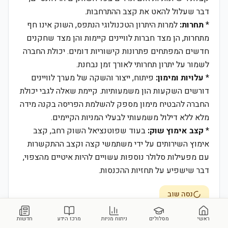
דבר שעלול להאט את קצב ההתרחבות.
*
תחרות:
למרות היתרון הטכנולוגי הנתפס, השוק אינו חף
מתחרות, הן מצד חברות לוויינים קיימות והן מצד שחקנים
חדשים המפתחים פתרונות קישוריות דומים. יכולת החברה
לשמור על יתרון תחרותי לאורך זמן נבחנת.
*
עלויות ומימון:
פיתוח, ייצור והשקה של מערך לוויינים
דורשים השקעות הון משמעותיות. קיימת שאלה לגבי יכולת
החברה להבטיח מימון מספק להשלמת הפריסה בקנה מידה
מלא ללא דילול משמעותי לבעלי המניות הקיימים.
*
קצב אימוץ שוק:
בעוד שפוטנציאל השוק רחב, קצב
אימוץ השירותים על ידי משתמשי קצה וקצב ההתקשרות
עם מפעילות סלולר נוספות עשויים להיות איטיים מהצפוי,
דבר שישפיע על תחזיות ההכנסות.
נסה שוב
ראשי
מסלולים
ניתוח מניות
מרכז הידע
חדשות