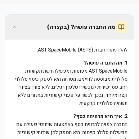
מה החברה עושה? (בקצרה)
להלן ניתוח חברת AST SpaceMobile (ASTS):
1. מה החברה עושה?
AST SpaceMobile מפתחת ומפעילה רשת תקשורת
סלולרית מבוססת לוויינים. מטרתה היא לספק כיסוי סלולרי
רחב פס ישירות למכשירי טלפון רגילים, ללא צורך בציוד
קצה מיוחד, ובכך לגשר על פערי קישוריות באזורים ללא
תשתית סלולרית קרקעית.
2. איך היא מרוויחה כסף?
החברה צפויה להרוויח כסף באמצעות שיתופי פעולה עם
מפעילות סלולר קיימות. היא תספק להן שירותי קישוריות