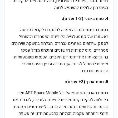
לחיוב. מנגד, עיכובים בשיגורים, כשלים טכניים או קשיים
בגיוס הון עלולים להשפיע לרעה.
4. טווח בינוני (1-3 שנים):
בטווח הבינוני, החברה צפויה להתקדם לקראת פריסה
ראשונית של קונסטלציית הלוויינים המסחרית ולהתחיל
לספק שירותים באזורים נבחרים. הצלחה בהשקת שירותים
מסחריים, גיוס לקוחות ראשוניים והוכחת מודל עסקי
בר-קיימא יהוו אינדיקטורים חיוביים. הכנסות משמעותיות
צפויות להתחיל לזרום, אך החברה עדיין תהיה בשלבי
השקעה והרחבה.
5. טווח ארוך (3+ שנים):
בטווח הארוך, הפוטנציאל של AST SpaceMobile תלוי
ביכולתה להקים קונסטלציית לוויינים גלובלית, להרחיב את
הכיסוי והשירותים בקנה מידה נרחב, ולייצר תזרים מזומנים
חיובי ורווחיות עקבית. הצלחה בהגשמת חזון זה עשויה