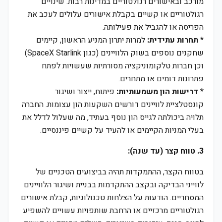
מורכב ובאישורים רגולטוריים במדינות רבות. שינויים
רגולטוריים או קשיים בקבלת אישורים עלולים לעכב את
הפריסה או להגביל את פעילותה.
*
תחרות עתידית:
למרות יתרון המניע הראשון, קיימים
שחקנים נוספים בשוק הלוויינים (כגון SpaceX Starlink)
וכן חברות טלקומוניקציה מסורתיות שעשויות לפתח
פתרונות דומים או מתחרים.
*
דרישות הון משמעותיות:
פיתוח, ייצור ושיגור
קונסטלציית לוויינים דורשים השקעות הון עצומות. החברה
תלויה ביכולתה לגייס הון נוסף בעתיד, מה שעלול לדלל את
בעלי המניות הקיימים או להעיד על קשיים פיננסיים.
3. טווח קצר (עד שנה):
בטווח הקצר, ההתמקדות תהיה בביצועים הטכניים של
לווייני הבדיקה ובקצב ההתקדמות בבניית ושיגור הלוויינים
המסחריים. הודעות על הצלחות טכנולוגיות, קבלת אישורים
רגולטוריים מרכזיים או הרחבת שותפויות עשויים להשפיע