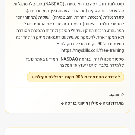
(טכנולוגיה) והבורסה בה היא נסחרת (NASDAQ). חשוב להסתכל על
שלוש שכבות: עסקית (מה החברה עושה ואיך היא מרוויחה),
פונדמנטלית (הכנסות, רווחיות, חוב, צמיחה), ושוקית (תמחור יחסי
למתחרים ולמדד הייחוס). העמוד הזה מרכז את הנתונים, אבל
הפרשנות, הרכבת התיק ושיקולי הסיכון נלמדים במסגרת מסודרת
ולא ממקור אחד.
להעמקה מעשית עם דוגמאות מתיק חי: להדרכה
החינמית של 90 דקות במכללת סקילס —
https://myskills.co.il/free-training.
סקטור טכנולוגיה · בורסה NASDAQ · המידע באתר נועד
ללמידה בלבד ואינו ייעוץ או המלצה.
להדרכה החינמית של 90 דקות במכללת סקילס
להעמקה:
מתודולוגיה
מילון מושגי בורסה