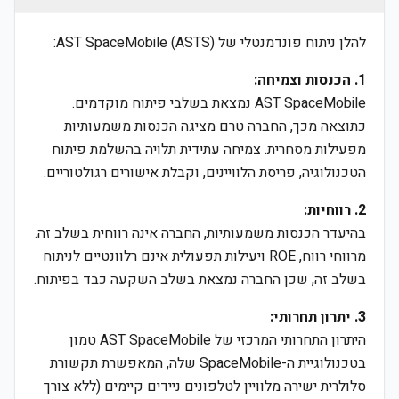
להלן ניתוח פונדמנטלי של AST SpaceMobile (ASTS):
1. הכנסות וצמיחה:
AST SpaceMobile נמצאת בשלבי פיתוח מוקדמים.
כתוצאה מכך, החברה טרם מציגה הכנסות משמעותיות
מפעילות מסחרית. צמיחה עתידית תלויה בהשלמת פיתוח
הטכנולוגיה, פריסת הלוויינים, וקבלת אישורים רגולטוריים.
2. רווחיות:
בהיעדר הכנסות משמעותיות, החברה אינה רווחית בשלב זה.
מרווחי רווח, ROE ויעילות תפעולית אינם רלוונטיים לניתוח
בשלב זה, שכן החברה נמצאת בשלב השקעה כבד בפיתוח.
3. יתרון תחרותי:
היתרון התחרותי המרכזי של AST SpaceMobile טמון
בטכנולוגיית ה-SpaceMobile שלה, המאפשרת תקשורת
סלולרית ישירה מלוויין לטלפונים ניידים קיימים (ללא צורך