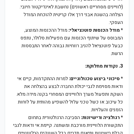
(לוויינים מסחריים ראשונים) נחשבת לאינדיקטור חיובי.
הצלחה בהשגת אבני דרך אלו קריטית להוכחת המודל
העסקי.
*
מודל הכנסות פוטנציאלי:
מודל ההכנסות המוצע,
המבוסס על שיתוף הכנסות עם מפעילות סלולר, נתפס
כבעל פוטנציאל להניב רווחיות גבוהה לאחר התבססות
הרשת.
3. נקודות מחלוקת:
*
סיכוני ביצוע טכנולוגיים:
למרות ההתקדמות, קיים אי
ודאות מסוימת לגבי יכולת החברה לבצע בהצלחה את
השקת ותפעול מערך הלוויינים המסחרי בקנה מידה מלא.
כל עיכוב או כשל טכני עלול להשפיע מהותית על לוחות
הזמנים והעלויות.
*
רגולציה ורישיונות:
הסביבה הרגולטורית בתחום
התקשורת הלוויינית מורכבת ומשתנה. קיימת אי ודאות לגבי
קבלת רישיונות ותיאום תדרים בכל השווקים הרלוונטיים,