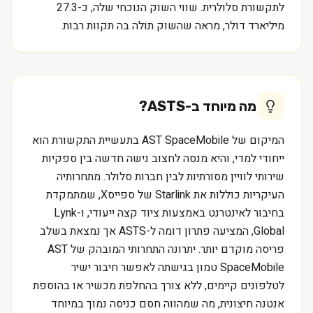
לתקשורת סלולרית. שווי השוק הנוכחי שלה, כ-27.3
מיליארד דולר, מראה שהשוק תולה בה תקוות רבות.
מה מיוחד ב-
ASTS
?
המיקום של AST SpaceMobile בתעשיית התקשורת הוא
ייחודי למדי, והיא מנסה לחצוב נישה חדשה בין ספקיות
שירותי לוויין מסורתיות לבין חברות סלולר. מתחרותיה
העיקריות כוללות את Starlink של ספייסX, שמתמקדת
בחיבור לאינטרנט באמצעות ציוד קצה ייעודי, ו-Lynk
Global, המציעה פתרון דומה ל-ASTS אך נמצאת בשלב
פריסה מוקדם יותר. יתרונה התחרותי המובהק של AST
SpaceMobile טמון בגישתה לאפשר חיבור ישיר
לטלפונים קיימים, ללא צורך בהחלפת מכשיר או בהוספת
אנטנה חיצונית, מה שמהווה חסם כניסה נמוך במיוחד