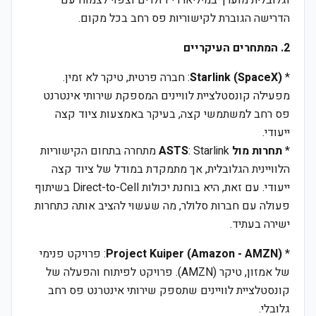
וגלובלית מוערך במיליארדי דולרים וצפוי לצמוח עם
הדרישה הגוברת לקישוריות פס רחב בכל מקום.
2. המתחרים העיקריים
*
Starlink (SpaceX)
: חברה פרטית, טיקר לא זמין.
מפעילה קונסטלציית לוויינים המספקת שירותי אינטרנט
פס רחב למשתמשי קצה, בעיקר באמצעות ציוד קצה
ייעודי.
*
תחרות מול ASTS
: Starlink מתחרה בתחום הקישוריות
הלוויינית הגלובלית, אך מתמקדת במודל של ציוד קצה
ייעודי. עם זאת, היא בוחנת יכולות Direct-to-Cell בשיתוף
פעולה עם חברות סלולר, מה שעשוי להציב אותה כתחרות
ישירה בעתיד.
*
Project Kuiper (Amazon - AMZN)
: פרויקט פנימי
של אמזון, טיקר (AMZN). פרויקט לפיתוח והפעלה של
קונסטלציית לוויינים שתספק שירותי אינטרנט פס רחב
גלובלי.