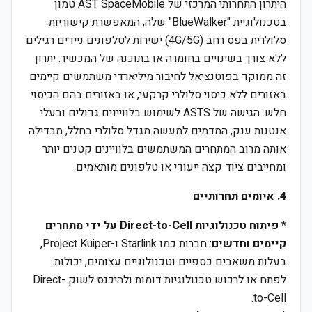
היתרון התחרותי המרכזי של AST SpaceMobile טמון
בטכנולוגיית "BlueWalker" שלה, המאפשרת קישוריות
סלולרית בפס רחב (4G/5G) ישירות לטלפונים ניידים רגילים
ללא צורך בשינויים בחומרה או בתוכנה של המכשיר. יתרון
זה ממוקד בפוטנציאל לחיבור מיליארדי משתמשים קיימים
באזורים ללא כיסוי סלולרי קרקעי, או באזורים בהם הכיסוי
חלש. הגישה של ASTS לשימוש בלוויינים גדולים ובעלי
אנטנות ענק, המדמים למעשה מגדל סלולרי בחלל, מבדילה
אותה מרוב המתחרים המשתמשים בלוויינים קטנים יותר
ומחייבים ציוד קצה ייעודי או טלפונים מותאמים.
4. איומים תחרותיים
*
פיתוח טכנולוגיות Direct-to-Cell על ידי מתחרים
קיימים וחדשים
: חברות כמו Starlink ו-Project Kuiper,
בעלות משאבים כספיים וטכנולוגיים עצומים, יכולות
לפתח או לרכוש טכנולוגיות דומות ולהיכנס לשוק Direct-
to-Cell.