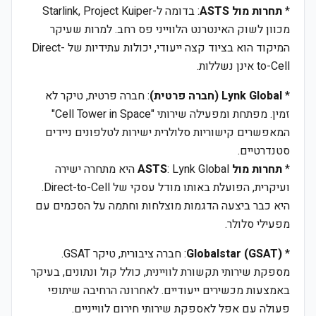
*
תחרות מול ASTS
: בדומה ל-Starlink, Project Kuiper
מכוון לשוק האינטרנט הלווייני פס רחב. למרות שעיקר
המיקוד הוא בציוד קצה ייעודי, יכולות עתידיות של Direct-
to-Cell אינן נשללות.
*
Lynk Global (חברה פרטית)
: חברה פרטית, טיקר לא
זמין. מפתחת ומפעילה שירותי "Cell Tower in Space"
המאפשרים קישוריות סלולרית ישירות לטלפונים ניידים
סטנדרטיים.
*
תחרות מול ASTS
: Lynk Global היא מתחרה ישירה
ועיקרית, הפועלת באותו מודל עסקי של Direct-to-Cell.
היא כבר ביצעה הדגמות מוצלחות וחתמה על הסכמים עם
מפעילי סלולר.
*
Globalstar (GSAT)
: חברה ציבורית, טיקר GSAT.
מספקת שירותי תקשורת לוויינית, כולל קול ונתונים, בעיקר
באמצעות מכשירים ייעודיים. לאחרונה הרחיבה שיתופי
פעולה עם אפל לאספקת שירותי חירום לווייניים.