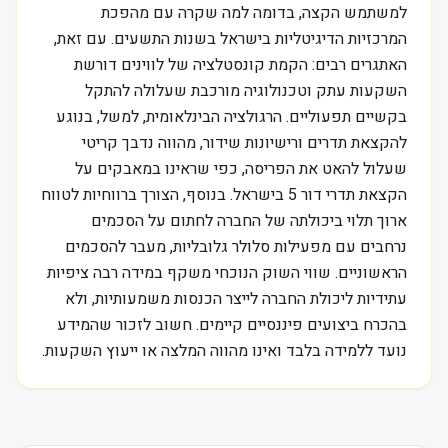
למשתמש הקצה, בדומה למה שקרה עם מהפכת
המרכזיות הדיגיטליות בישראל בשנות התשעים. עם זאת,
האתגרים רבים: הקמת קונסטלציה של לווינים דורשת
השקעות עתק וטכנולוגיה מורכבת שעלולה להתקל
בקשיים תפעוליים. הרגולציה הבינלאומית, למשל, בנוגע
להקצאת תדרים ורישיונות שידור, מהווה נדבך קריטי
שעלול להאט את הפריסה, כפי שראינו במאבקים על
הקצאת תדרי דור 5 בישראל. בנוסף, הצורך ברווחיות לטווח
ארוך תלוי ביכולתה של החברה לחתום על הסכמים
נרחבים עם מפעילות סלולר גלובליות, מעבר להסכמים
הראשוניים. שווי השוק הנוכחי משקף במידה רבה ציפיות
עתידיות ליכולת החברה לייצר הכנסות משמעותיות, ולא
בהכרח ביצועים פיננסיים קיימים. חשוב לזכור שהמידע
נועד ללמידה בלבד ואינו מהווה המלצה או ייעוץ השקעות.