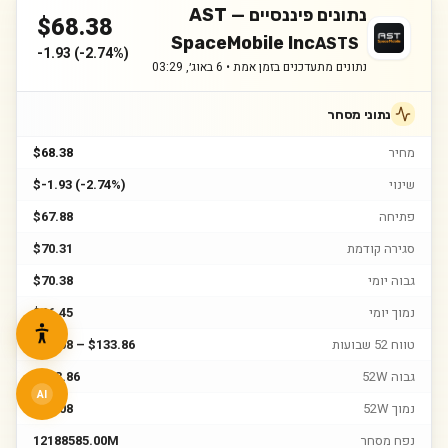
נתונים פיננסיים —
AST
$
68.38
SpaceMobile Inc
ASTS
-1.93
(
-2.74%
)
נתונים מתעדכנים בזמן אמת •
6 באוג׳, 03:29
נתוני מסחר
מחיר
$68.38
שינוי
$-1.93 (-2.74%)
פתיחה
$67.88
סגירה קודמת
$70.31
גבוה יומי
$70.38
נמוך יומי
$66.45
טווח 52 שבועות
$36.08 – $133.86
גבוה 52W
$133.86
AI
נמוך 52W
$36.08
נפח מסחר
12188585.00M