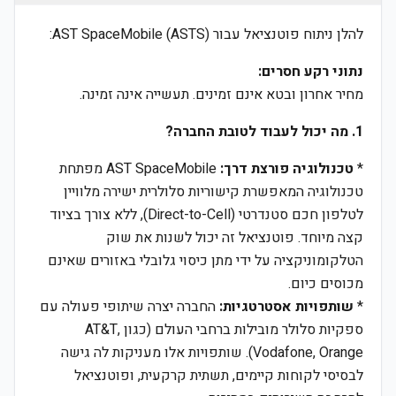
להלן ניתוח פוטנציאל עבור AST SpaceMobile (ASTS):
נתוני רקע חסרים:
מחיר אחרון ובטא אינם זמינים. תעשייה אינה זמינה.
1. מה יכול לעבוד לטובת החברה?
*
טכנולוגיה פורצת דרך:
AST SpaceMobile מפתחת
טכנולוגיה המאפשרת קישוריות סלולרית ישירה מלוויין
לטלפון חכם סטנדרטי (Direct-to-Cell), ללא צורך בציוד
קצה מיוחד. פוטנציאל זה יכול לשנות את שוק
הטלקומוניקציה על ידי מתן כיסוי גלובלי באזורים שאינם
מכוסים כיום.
*
שותפויות אסטרטגיות:
החברה יצרה שיתופי פעולה עם
ספקיות סלולר מובילות ברחבי העולם (כגון AT&T,
Vodafone, Orange). שותפויות אלו מעניקות לה גישה
לבסיסי לקוחות קיימים, תשתית קרקעית, ופוטנציאל