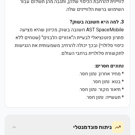
לוויינית להרחבת הכיסוי שלהן, ותגבה מהן תשלום עבור
השימוש ברשת הלוויינים שלה.
3. למה היא חשובה בשוק?
AST SpaceMobile חשובה בשוק מכיוון שהיא מציעה
פתרון פוטנציאלי לבעיית ה"אזורים הלבנים" (שטחים ללא
כיסוי סלולרי) ובכך יכולה להרחיב משמעותית את הנגישות
לתקשורת סלולרית ברחבי העולם.
נתונים חסרים:
* מחיר אחרון: נתון חסר.
* בטא: נתון חסר.
* תיאור מקור: נתון חסר.
* תעשייה: נתון חסר.
ניתוח פונדמנטלי