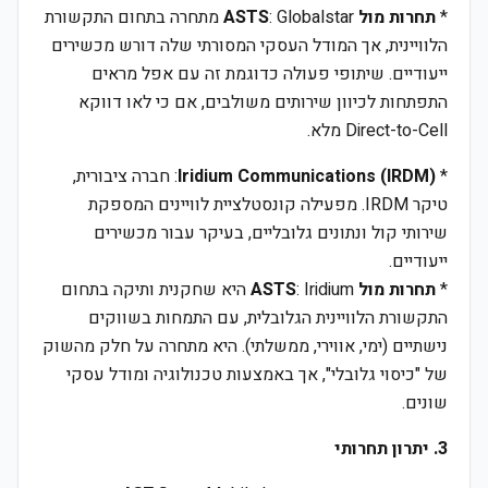
*
תחרות מול ASTS
: Globalstar מתחרה בתחום התקשורת
הלוויינית, אך המודל העסקי המסורתי שלה דורש מכשירים
ייעודיים. שיתופי פעולה כדוגמת זה עם אפל מראים
התפתחות לכיוון שירותים משולבים, אם כי לאו דווקא
Direct-to-Cell מלא.
*
Iridium Communications (IRDM)
: חברה ציבורית,
טיקר IRDM. מפעילה קונסטלציית לוויינים המספקת
שירותי קול ונתונים גלובליים, בעיקר עבור מכשירים
ייעודיים.
*
תחרות מול ASTS
: Iridium היא שחקנית ותיקה בתחום
התקשורת הלוויינית הגלובלית, עם התמחות בשווקים
נישתיים (ימי, אווירי, ממשלתי). היא מתחרה על חלק מהשוק
של "כיסוי גלובלי", אך באמצעות טכנולוגיה ומודל עסקי
שונים.
3. יתרון תחרותי