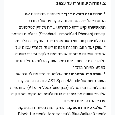
2. נקודות שחוזרות על עצמן:
*
טכנולוגיה פורצת דרך:
אנליסטים מדגישים את
הפוטנציאל של הטכנולוגיה הקניינית של החברה,
המאפשרת קישוריות סלולרית ישירה מלוויין לטלפונים
קיימים (Standard Unmodified Phones). יכולת זו נתפסת
כבעלת יתרון תחרותי משמעותי בשוק התקשורת הלוויינית.
*
שוק יעד רחב:
החברה מכוונת לשוק גלובלי עצום של
אזורים שאינם מכוסים או מכוסים חלקית על ידי רשתות
סלולריות יבשתיות. פוטנציאל השוק הבלתי מנוצל נתפס
כמניע צמיחה מרכזי.
*
שותפויות אסטרטגיות:
אנליסטים מציינים לטובה את
השותפויות של AST SpaceMobile עם חברות טלקום
מובילות ברחבי העולם (כגון Vodafone ו-AT&T). שותפויות
אלו מאששות את היתכנות הטכנולוגית והעסקית ומספקות
ערוצי הפצה פוטנציאליים.
*
שלבי פיתוח והשקה:
ההתקדמות בפיתוח ובהשקת
לווייני BlueWalker 3 (לוויין הדגמה) ולווייני ה-Block 1