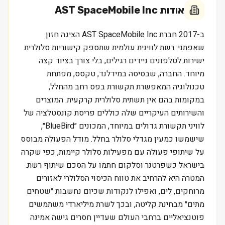
אודות
AST SpaceMobile Inc
ב-2017 חברת AST SpaceMobile Inc הציגה חזון
שאפתני: רשת לווינית עולמית שתספק קישוריות סלולרית
ישירות לטלפונים ניידים רגילים, בלי צורך בציוד קצה
מיוחד. החברה, שבסיסה במידלנד, טקסס, מפתחת
טכנולוגיה המאפשרת תקשורת בפס רחב מהחלל,
במקומות בהם אין תשתית סלולרית קרקעית. המוצרים
והשירותים העיקריים שלה כוללים פריסת קונסטלציה של
לוויני תקשורת גדולים במיוחד, המכונים ״BlueBird״,
שישמשו כמעין מגדלי סלולר בחלל. מודל הפעולה מבוסס
על שיתופי פעולה עם מפעילות סלולר קיימות, כפי שקרה
בישראל כשפרטנר וסלקום חתמו על הסכם שיתוף רשת.
המטרה היא להרחיב את טווח הכיסוי הסלולרי לאזורים
מרוחקים, לים, ואפילו לנקודות שכיום נחשבות ״שטחים
מתים״ מבחינת קליטה, ובכך לשרת מיליארדי משתמשים
פוטנציאליים ברחבי העולם שעדיין חסרים גישה אמינה