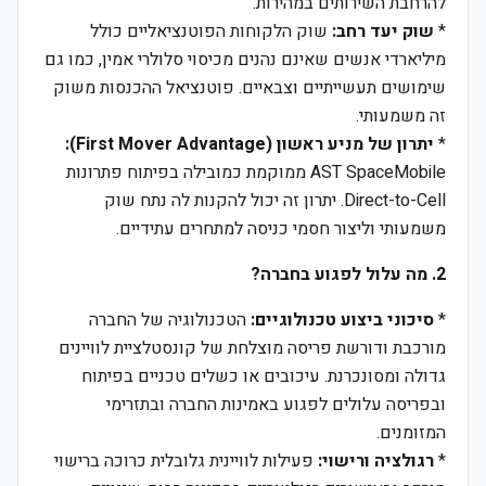
להרחבת השירותים במהירות.
*
שוק יעד רחב:
שוק הלקוחות הפוטנציאליים כולל
מיליארדי אנשים שאינם נהנים מכיסוי סלולרי אמין, כמו גם
שימושים תעשייתיים וצבאיים. פוטנציאל ההכנסות משוק
זה משמעותי.
*
יתרון של מניע ראשון (First Mover Advantage):
AST SpaceMobile ממוקמת כמובילה בפיתוח פתרונות
Direct-to-Cell. יתרון זה יכול להקנות לה נתח שוק
משמעותי וליצור חסמי כניסה למתחרים עתידיים.
2. מה עלול לפגוע בחברה?
*
סיכוני ביצוע טכנולוגיים:
הטכנולוגיה של החברה
מורכבת ודורשת פריסה מוצלחת של קונסטלציית לוויינים
גדולה ומסונכרנת. עיכובים או כשלים טכניים בפיתוח
ובפריסה עלולים לפגוע באמינות החברה ובתזרימי
המזומנים.
*
רגולציה ורישוי:
פעילות לוויינית גלובלית כרוכה ברישוי