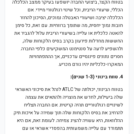
בטווח הקצר, ביצועי החברה יושפעו בעיקר ממצב הכלכלה
הכללי, שיעורי הריבית, וכל שינוי רגולטורי מיידי. אם
הכלכלה יציבה ושיעורי האבטלה נמוכים, הסיכון להחזר
חובות נמוך יחסית, מה שתומך ברווחיות. עם זאת, כל סימן
להאטה כלכלית או עלייה בשיעורי הריבית עלול להגביר את
החששות מחדלות פירעון בקרב בסיס הלקוחות שלה,
ולהשפיע לרעה על סנטימנט המשקיעים כלפי החברה.
חסרים נתונים פיננסיים עדכניים, אך ההתפתחויות
המאקרו-כלכליות יהיו גורם מכריע.
4. טווח בינוני (1-3 שנים):
בטווח הבינוני, יכולתה של ATLC לנהל את סיכוני האשראי
שלה ביעילות, לחדש את מוצריה ולהתאים את עצמה
לשינויים רגולטוריים תהיה קריטית. אם החברה תצליח
להרחיב את בסיס הלקוחות שלה תוך שמירה על איכות תיק
ההלוואות, היא עשויה להציג צמיחה. לעומת זאת, אם היא
תתמודד עם עלייה משמעותית בהפסדי אשראי או עם