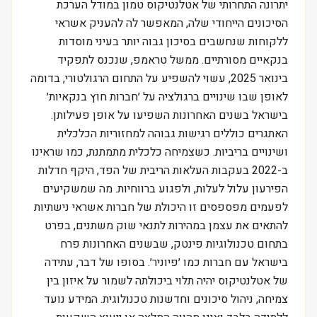
יתרונה התחרותי של אטלנטיקוס טמון במודל הערכת
הסיכונים הייחודי שלה, המאפשר לה להעניק אשראי
ללקוחות שנחשבים בסיכון גבוה יותר בעיני מוסדות
בנקאיים מסורתיים. ממשל טראמפ, שנכנס לתפקיד
בינואר 2025, עשוי להשפיע על התחום הרגולטורי, בדומה
לאופן שבו שינויים ברגולציה על ׳חברות חוץ בנקאיות׳
בישראל בשנים האחרונות השפיעו על אופן פעילותן.
האתגרים כוללים רגישות גבוהה למחזוריות הכלכלית
ושינויים בריביות. כשצמיחה כלכלית מתמתנת, כמו שראינו
ב-2022 בעקבות העלאות הריבית של הפד, היקף חדלות
הפירעון עלול לעלות, ולפגוע ברווחיות. מה שמשקיעים
לפעמים מפספסים זו היכולת של חברות אשראי נישתיות
להתאים את עצמן במהירות לתנאי שוק משתנים, בפרט
בתחום טכנולוגיות פינטק, שבשנים האחרונות פרח
בישראל עם חברות כמו ׳פיוניר׳. בסופו של דבר, עתידה
של אטלנטיקוס יהיה תלוי ביכולתה לשמור על איזון בין
צמיחה, ניהול סיכונים וחדשנות טכנולוגית. המידע נועד