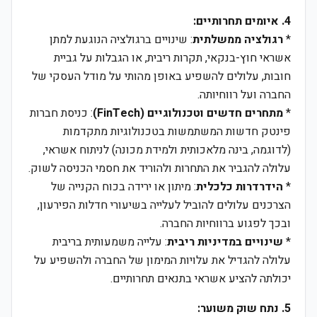
4. איומים תחרותיים:
*
רגולציה ממשלתית
: שינויים ברגולציה הנוגעת למתן
אשראי חוץ-בנקאי, תקרות ריבית, או הגבלות על גביית
חובות, עלולים להשפיע באופן מהותי על מודל העסקי של
החברה ועל רווחיותה.
*
מתחרים חדשים וטכנולוגיים (FinTech)
: כניסת חברות
פינטק חדשות המשתמשות בטכנולוגיות מתקדמות
(לדוגמה, בינה מלאכותית ולמידת מכונה) לניתוח אשראי,
עלולה להגביר את התחרות ולהוריד את חסמי הכניסה לשוק.
*
הידרדרות כלכלית
: מיתון או ירידה בכוח הקנייה של
הצרכנים עלולים להוביל לעלייה בשיעורי חדלות הפירעון,
ובכך לפגוע ברווחיות החברה.
*
שינויים במדיניות ריבית
: עלייה משמעותית בריבית
עלולה להגדיל את עלויות המימון של החברה ולהשפיע על
יכולתה להציע אשראי בתנאים תחרותיים.
5. נתח שוק משוער: