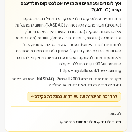
איך לומדים ומנתחים את מניית אטלנטיקוס הולדינגס
קורפ (ATLC)?
ניתוח מניית אטלנטיקוס הולדינגס קורפ מתחיל בהבנת הסקטור
(פיננסים) והבורסה בה היא נסחרת (NASDAQ). חשוב להסתכל על
שלוש שכבות: עסקית (מה החברה עושה ואיך היא מרוויחה),
פונדמנטלית (הכנסות, רווחיות, חוב, צמיחה), ושוקית (תמחור יחסי
למתחרים ולמדד הייחוס). העמוד הזה מרכז את הנתונים, אבל
הפרשנות, הרכבת התיק ושיקולי הסיכון נלמדים במסגרת מסודרת
ולא ממקור אחד.
להעמקה מעשית עם דוגמאות מתיק חי: להדרכה
החינמית של 90 דקות במכללת סקילס —
https://myskills.co.il/free-training.
סקטור פיננסים · בורסה NASDAQ · Russell 2000 · המידע באתר
נועד ללמידה בלבד ואינו ייעוץ או המלצה.
להדרכה החינמית של 90 דקות במכללת סקילס
להעמקה:
מתודולוגיה
מילון מושגי בורסה