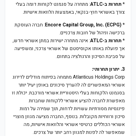
*
תחרות ב-ATLC
: מתחרה על סגמנט לקוחות דומה בעלי
צורך באשראי חוץ-בנקאי, באמצעות הלוואות אישיות.
*
Encore Capital Group, Inc. (ECPG)
: חברה העוסקת
ברכישה וניהול של חובות צרכניים.
*
תחרות ב-ATLC
: אינה מתחרה ישירות במתן אשראי חדש,
אך פועלת באותו אקוסיסטם של אשראי צרכני, ומשפיעה
על סביבת הסיכון והרגולציה בתחום.
3. יתרון תחרותי:
Atlanticus Holdings Corp מתמחה בפיתוח מודלים לדירוג
אשראי המאפשרים לה להעריך סיכונים באופן יעיל יותר
בסגמנט הלקוחות בעלי היסטוריית אשראי מורכבת. יכולת זו
מאפשרת לחברה להציע אשראי ללקוחות שחברות
פיננסיות מסורתיות עשויות לדחות, תוך שמירה על רמות
סיכון ורווחיות מקובלות. בנוסף, החברה מציעה מגוון מוצרי
אשראי הכוללים כרטיסי אשראי והלוואות אישיות, מה
שמאפשר לה לפנות למגוון רחב יותר של צרכים.