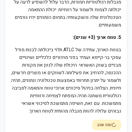
מגבלות רגולטוריות חמורות, הדבר עלול להשפיע לרעה על
יכולתה לצמוח ולשמור על רווחיות. יכולת ההתאמה
הטכנולוגית שלה והשקעותיה בתחום הנתונים יהיו גורמים
משמעותיים.
5. טווח ארוך (3+ שנים):
בטווח הארוך, עתידה של ATLC תלוי ביכולתה לבנות מודל
עסקי בר-קיימא ועמיד בפני מחזורים כלכליים ושינויים
מבניים בשוק האשראי. היכולת שלה לגוון את מקורות
ההכנסה, להרחיב את פעילותה לשווקים או מוצרים חדשים,
ולשמור על יתרון תחרותי באמצעות טכנולוגיה ונתונים, תהיה
חיונית. הצלחה בניהול סיכונים ארוכי טווח והתאמה לסביבה
רגולטורית משתנה תהיה המפתח לצמיחה ורווחיות
מתמשכות. עם זאת, חשיפה מתמשכת לסיכוני אשראי
גבוהים עלולה להוות מגבלה מהותית לטווח הארוך.
נסה שוב