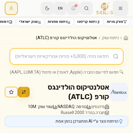
EN
סורק מניות
ניתוח קריפטו
ניתוח סחורות
שוק ישראלי
דוחות 
ניתוח שוק
אטלנטיקוס הולדינגס קורפ (ATLC)
🔍 חפשו לפי שם החברה (Apple, לאומי) או סימול (AAPL, LUMI.TA)
אטלנטיקוס הולדינגס
קורפ
(
ATLC
)
פיננסים
בורסה:
NASDAQ
שווי שוק:
10M
חברה במדד Russell 2000
הניתוח נוצר ע״י AI ומתעדכן בזמן אמת