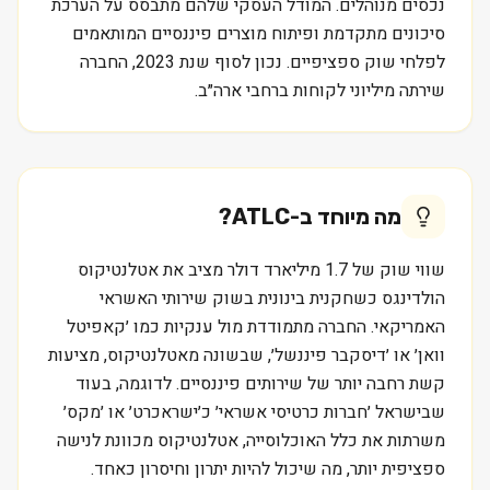
נכסים מנוהלים. המודל העסקי שלהם מתבסס על הערכת
סיכונים מתקדמת ופיתוח מוצרים פיננסיים המותאמים
לפלחי שוק ספציפיים. נכון לסוף שנת 2023, החברה
שירתה מיליוני לקוחות ברחבי ארה״ב.
מה מיוחד ב-
ATLC
?
שווי שוק של 1.7 מיליארד דולר מציב את אטלנטיקוס
הולדינגס כשחקנית בינונית בשוק שירותי האשראי
האמריקאי. החברה מתמודדת מול ענקיות כמו ׳קאפיטל
וואן׳ או ׳דיסקבר פיננשל׳, שבשונה מאטלנטיקוס, מציעות
קשת רחבה יותר של שירותים פיננסיים. לדוגמה, בעוד
שבישראל ׳חברות כרטיסי אשראי׳ כ׳ישראכרט׳ או ׳מקס׳
משרתות את כלל האוכלוסייה, אטלנטיקוס מכוונת לנישה
ספציפית יותר, מה שיכול להיות יתרון וחיסרון כאחד.