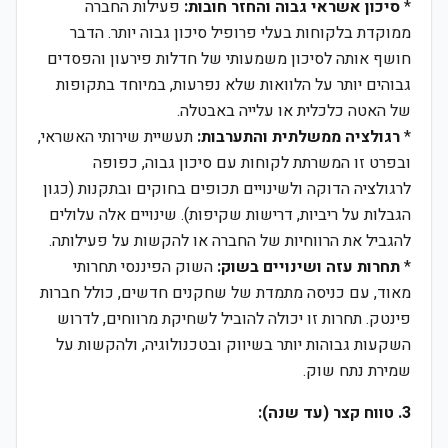
*
סיכון אשראי גבוה והחזר חובות:
פעילות החברה
ממוקדת בלקוחות בעלי פרופיל סיכון גבוה יותר. הדבר
חושף אותה לסיכון משמעותי של חדלות פירעון והפסדים
גבוהים יותר על הלוואות שלא נפרעות, במיוחד בתקופות
של האטה כלכלית או עלייה באבטלה.
*
רגולציה ממשלתית והתערבות:
תעשיית שירותי האשראי,
ובפרט זו המשרתת לקוחות עם סיכון גבוה, כפופה
לרגולציה הדוקה ולשינויים תכופים בחוקים ובתקנות (כגון
הגבלות על ריביות, דרישות שקיפות). שינויים אלה עלולים
להגביל את הרווחיות של החברה או להקשות על פעילותה.
*
תחרות עזה ושינויים בשוק:
השוק הפיננסי תחרותי
מאוד, עם כניסה מתמדת של שחקנים חדשים, כולל חברות
פינטק. תחרות זו יכולה להוביל לשחיקת מרווחים, לדרוש
השקעות גבוהות יותר בשיווק ובטכנולוגיה, ולהקשות על
שמירת נתח שוק.
3. טווח קצר (עד שנה):