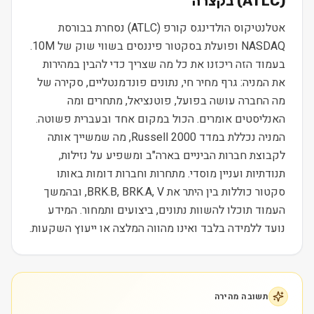
(
ATLC
) בקצרה
אטלנטיקוס הולדינגס קורפ (ATLC) נסחרת בבורסת
NASDAQ ופועלת בסקטור פיננסים בשווי שוק של 10M.
בעמוד הזה ריכזנו את כל מה שצריך כדי להבין במהירות
את המניה: גרף מחיר חי, נתונים פונדמנטליים, סקירה של
מה החברה עושה בפועל, פוטנציאל, מתחרים ומה
האנליסטים אומרים. הכול במקום אחד ובעברית פשוטה.
המניה נכללת במדד Russell 2000, מה שמשייך אותה
לקבוצת חברות הביניים בארה"ב ומשפיע על נזילות,
תנודתיות ועניין מוסדי. מתחרות וחברות דומות באותו
סקטור כוללות בין היתר את BRK.B, BRK.A, V, ובהמשך
העמוד תוכלו להשוות נתונים, ביצועים ותמחור. המידע
נועד ללמידה בלבד ואינו מהווה המלצה או ייעוץ השקעות.
תשובה מהירה