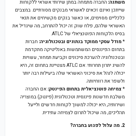
משתנה:
החברה מתמחה במתן שירותי אשראי ללקוחות
שייתכן ואינם זכאים לאשראי מבנקים מסורתיים. במצבים
כלכליים מסוימים, או כאשר בנקים מקשיחים את תנאי
האשראי שלהם, פלח שוק זה יכול להתרחב, מה שיגדיל את
בסיס הלקוחות הפוטנציאלי של ATLC.
*
מודל עסקי ממוקד בנתונים ובטכנולוגיה:
חברות
בתחום הפיננסים המשתמשות באנליטיקה מתקדמת
ובטכנולוגיה להערכת סיכונים וקביעת תמחור, עשויות
להשיג יתרון תחרותי. אם ATLC מצטיינת בתחום זה, היא
יכולה לנהל את סיכוני האשראי שלה ביעילות רבה יותר
ולשפר את רווחיותה.
*
צמיחה פוטנציאלית בתחום הפינטק:
אם החברה
משלבת חדשנות פיננסית וטכנולוגית (פינטק) במוצריה
ושירותיה, היא יכולה למשוך לקוחות חדשים ולייעל
תהליכים, מה שיכול לתרום לצמיחה עתידית.
2. מה עלול לפגוע בחברה?