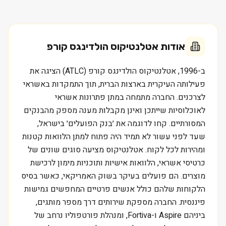
אודות
אטלנטיקוס הולדינגס קורפ
ב-1996, אטלנטיקוס הולדינגס קורפ (ATLC) הציגה את
פעילותה העיקרית בארצות הברית, תוך התמקדות באשראי
לצרכנים. החברה מתמחה במתן פתרונות אשראי
לאוכלוסיות שייתכן ואינן מקבלות מענה מספק מהבנקים
המסורתיים. קחו לדוגמה את ׳בנק הפועלים׳ בישראל,
שעד לפני עשור לא תמיד היה פתוח למתן הלוואות קטנות
ומהירות לכל לקוח. אטלנטיקוס מציעה סוגים שונים של
כרטיסי אשראי, הלוואות אישיות ותוכניות מימון לרכישת
מוצרים. הם פועלים בעיקר בשוק האמריקאי, כאשר בסיס
הלקוחות שלהם כולל אנשים פרטיים המחפשים גמישות
פיננסית. החברה מספקת שירותים דרך מספר מותגים,
ביניהם Aspire ו-Fortiva, ומנהלת פורטפוליו נרחב של