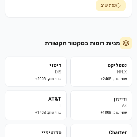
נסה שוב
מניות דומות בסקטור
תקשורת
נטפליקס
דיסני
DIS
NFLX
שווי שוק:
240B+
שווי שוק:
200B+
ורייזון
AT&T
T
VZ
שווי שוק:
180B+
שווי שוק:
140B+
Charter
ספוטיפיי