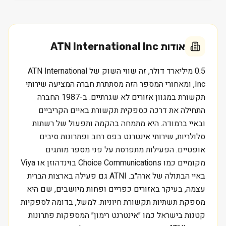
אודות
ATN International Inc
0.5 מיליארד דולר, זה שווי השוק של ATN International
Inc, ומאחורי המספר הזה מסתתרת חברה המציעה שירותי
תקשורת במגוון אזורים לא שגרתיים. ב-1987 החברה
התחילה את דרכה כספקית תקשורת באיים הקריביים
ובאיי ברמודה. היא מתמחה בהקמה ותפעול של רשתות
סלולריות, שירותי אינטרנט בפס רחב ופתרונות סיבים
אופטיים. הפעילות מתפרסת על פני מספר מותגים
מקומיים כמו Choice Communications בוינדהוזן או Viya
באיי הבתולה של ארה״ב. ATNI גם פעילה בארצות הברית
עצמה, בעיקר באזורים כפריים ופחות מיושבים, שם היא
מספקת תשתיות תקשורת חיוניות. למשל, בדומה לספקיות
קטנות בישראל כמו ״אינטרנט רימון״ המספקות פתרונות