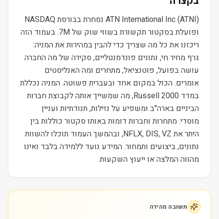
בקצרה
ATN International Inc (ATNI) נסחרת בבורסת NASDAQ
ופועלת בסקטור תקשורת בשווי שוק של 7M. בעמוד הזה
ריכזנו את כל מה שצריך כדי להבין במהירות את המניה:
גרף מחיר חי, נתונים פונדמנטליים, סקירה של מה החברה
עושה בפועל, פוטנציאל, מתחרים ומה האנליסטים
אומרים. הכול במקום אחד ובעברית פשוטה. המניה נכללת
במדד Russell 2000, מה שמשייך אותה לקבוצת חברות
הביניים בארה"ב ומשפיע על נזילות, תנודתיות ועניין
מוסדי. מתחרות וחברות דומות באותו סקטור כוללות בין
היתר את NFLX, DIS, VZ, ובהמשך העמוד תוכלו להשוות
נתונים, ביצועים ותמחור. המידע נועד ללמידה בלבד ואינו
מהווה המלצה או ייעוץ השקעות.
תשובה מהירה