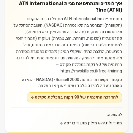
איך לומדים ומנתחים את מניית ATN International
Inc (ATNI)?
ניתוח מניית ATN International Inc מתחיל בהבנת הסקטור
(תקשורת) והבורסה בה היא נסחרת (NASDAQ). חשוב להסתכל על
שלוש שכבות: עסקית (מה החברה עושה ואיך היא מרוויחה),
פונדמנטלית (הכנסות, רווחיות, חוב, צמיחה), ושוקית (תמחור יחסי
למתחרים ולמדד הייחוס). העמוד הזה מרכז את הנתונים, אבל
הפרשנות, הרכבת התיק ושיקולי הסיכון נלמדים במסגרת מסודרת
ולא ממקור אחד.
להעמקה מעשית עם דוגמאות מתיק חי: להדרכה
החינמית של 90 דקות במכללת סקילס —
https://myskills.co.il/free-training.
סקטור תקשורת · בורסה NASDAQ · Russell 2000 · המידע
באתר נועד ללמידה בלבד ואינו ייעוץ או המלצה.
להדרכה החינמית של 90 דקות במכללת סקילס
להעמקה:
מתודולוגיה
מילון מושגי בורסה