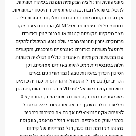
משמעותית והרגולציה המקומית תומכת בפיתוח תשתיות.
למשל, בישראל חברת בזק נהנית מיתרון היסטורי בתשתיות,
אך חברות קטנות יותר כמו פרטנר וסלקום מתחרות עליה
בתחומי סלולר ואינטרנט. אצל ATNI, התחרות היא בעיקר
מצד ספקיות מקומיות קטנות או חברות לווין באזורים
מרוחקים. יתרון תחרותי מרכזי שלה נובע מהיכולת להקים
ולתפעל תשתיות באזורים גאוגרפיים מורכבים, והקשרים
עם ממשלות מקומיות. האתגרים כוללים רגולציה משתנה,
תלות בסובסידיות ממשלתיות באזורים מסוימים, וכן
הסיכון הכרוך באסונות טבע (כמו הוריקנים באיים
הקריביים). גם מודל התפעול היקר יחסית, כמו זה שראינו
בשיחות קווית בישראל לפני 20 שנה, דורש השקעות הון
משמעותיות בתחזוקה ושדרוג. שווי השוק הנוכחי, 0.5
מיליארד דולר, משקף כנראה את הפוטנציאל המוגבל
לצמיחה אקספוננציאלית אך גם את היציבות היחסית
בנתחי שוק ספציפיים. הנשיא דונלד טראמפ, בתקופת
כהונתו הקודמת וגם כעת, דגל במדיניות של קידום