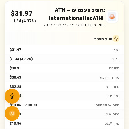
נתונים פיננסיים —
ATN
$
31.97
International Inc
ATNI
+
1.34
(
4.37%
)
נתונים מתעדכנים בזמן אמת •
7 באוג׳, 20:36
נתוני מסחר
מחיר
$31.97
שינוי
$1.34 (4.37%)
פתיחה
$30.9
סגירה קודמת
$30.63
גבוה יומי
$32.28
נמוך יומי
$30.34
טווח 52 שבועות
$13.86 – $30.73
גבוה 52W
$30.73
AI
נמוך 52W
$13.86