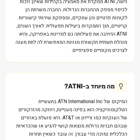
נישה, ATNI ממקדת את מאמציה בקהילות שאינן זוכות
לכיסוי מספק מהחברות הגדולות. החברה משרתת הן
לקוחות פרטיים והן עסקיים, ומספקת שירותי קישוריות
קריטיים, תוך התמקדות ביעילות תפעולית. לאורך השנים,
ATNI הרחיבה את פעילותה גם למדינות באפריקה, והיא
מנהלת תשתית תקשורת מגוונת המאפשרת לה לתת מענה
לצרכים מקומיים ספציפיים.
מה מיוחד ב-
ATNI
?
המיקום של ATN International Inc בתעשיית
הטלקומוניקציה הוא בפינה מעניינת, רחוקה מהזרקורים
של הענקיות כמו ורייזון או AT&T. היא פועלת באזורים
שבהם חברות גדולות מוצאות קושי להגיע או שהכדאיות
הכלכלית נמוכה מדי עבורן. זה עובד כשאין תחרות