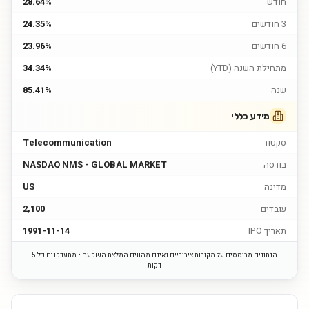
חודש
28.64%
3 חודשים
24.35%
6 חודשים
23.96%
מתחילת השנה (YTD)
34.34%
שנה
85.41%
מידע כללי
סקטור
Telecommunication
בורסה
NASDAQ NMS - GLOBAL MARKET
מדינה
US
עובדים
2,100
תאריך IPO
1991-11-14
הנתונים מבוססים על מקורות ציבוריים ואינם מהווים המלצת השקעה • מתעדכנים כל 5
דקות