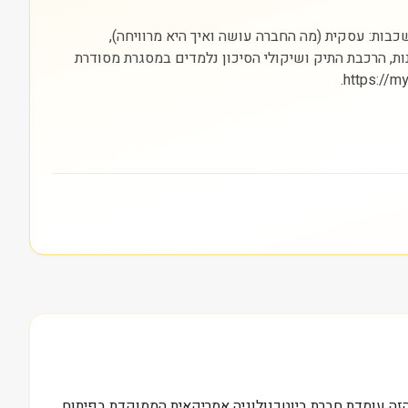
אות) והבורסה בה היא נסחרת (NASDAQ). חשוב להסתכל על שלוש שכבות: עסקית (מה החברה עושה ואיך היא מרוויחה),
נות, הרכבת התיק ושיקולי הסיכון נלמדים במסגרת מסודרת
ווי השוק של BioCryst Pharmaceuticals Inc נכון לתחילת שנת 2024, ומאחורי המספר הזה עומדת חברת ביוטכנולוגיה אמריקאית הממוקדת בפיתוח