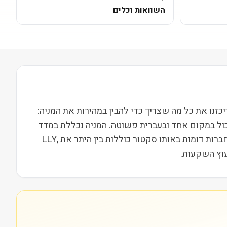
השוואות וכלים
חרת בבורסת NASDAQ ופועלת בסקטור בריאות בשווי שוק של 47M. בעמוד הזה ריכזנו את כל מה שצריך כדי להבין במהירות את המניה:
כול במקום אחד ובעברית פשוטה. המניה נכללת במדד
Russell 2000, מה שמשייך אותה לקבוצת חברות הביניים בארה"ב ומשפיע על נזילות, תנודתיות ועניין מוסדי. מתחרות וחברות דומות באותו סקטור כוללות בין היתר את LLY,