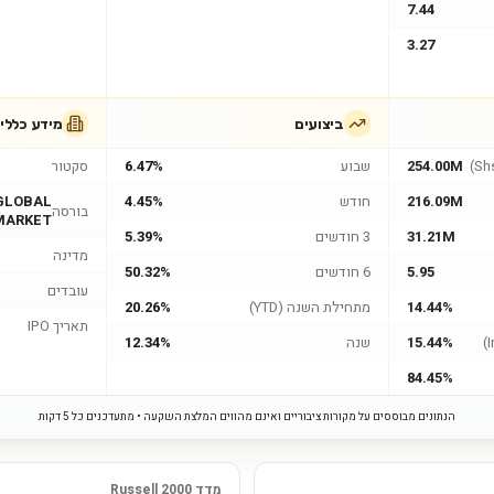
7.44
3.27
ביצועים
מידע כללי
254.00M
שבוע
6.47%
סקטור
216.09M
חודש
4.45%
GLOBAL
בורסה
MARKET
31.21M
3 חודשים
5.39%
מדינה
5.95
6 חודשים
50.32%
עובדים
14.44%
מתחילת השנה (YTD)
20.26%
תאריך IPO
15.44%
שנה
12.34%
84.45%
הנתונים מבוססים על מקורות ציבוריים ואינם מהווים המלצת השקעה • מתעדכנים כל 5 דקות
מדד Russell 2000