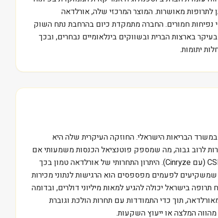
 טיפולי ולפתח אותן לתרופות מאושרות. המוצר המרכזי שלה, אורלדאה
 מחלה גנטית נדירה הגורמת להתקפי נפיחות חמורים. החברה מתמקדת כיום בהרחבת נתח השוק
בעיקר בארצות הברית ובשווקים בינלאומיים נבחרים, ובכך
ות יתומות.
ות במשרד הבריאות הישראלי. החוזקה העיקרית שלה היא
חור של תרופות למחלות נדירות לרוב גבוה, מה שמספק פוטנציאל הכנסות משמעותי אם
יצליחו להרחיב את בסיס המטופלים. מתחרות מרכזיות בתחום ה-HAE כוללות את Takeda (עם תרופות כמו Takhzyro) ואת CSL Behring (עם Cinryze). היתרון התחרותי של אורלדאה טמון בכך
ה שמשקיעים לפעמים מפספסים הוא הרגישות לנתוני מכירות
תרופה בישראל יכולה להגיע למאות מיליוני דולרים, ובדומה
ה מהירה בהכנסות מאורלדאה, תוך כדי התמודדות עם תחרות הולכת וגוברת
 מהווה המלצה או ייעוץ השקעות.