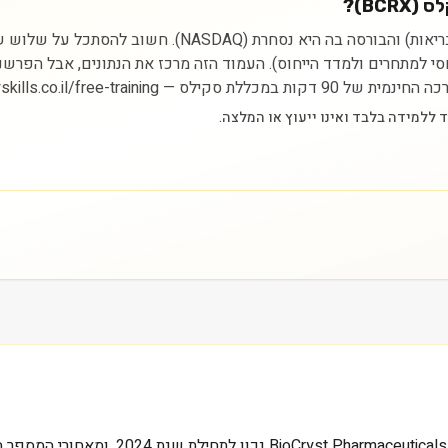
BC)?
ניתוח מניית בייוקריסט פרמסוטיקלס מתחיל בהבנת הסקטור (ברי
יחסי למתחרים ולמדד הייחוס). העמוד הזה מרכז את הנתונים, אבל הפרש
https://myskills.co.il/free-t.
שני מיליארד וארבע מאות מיליון דולר, זה ש