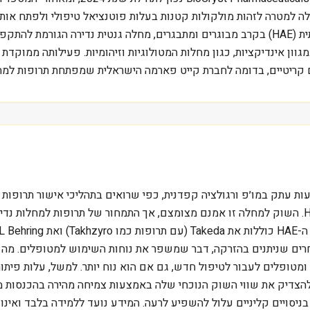
חלות נדירות. החברה, שהוקמה בשנת 1986, שמה לה למטרה לזהות מולקולות קטנות בעלות פוטנציאל
(Orladeyo), אושר לטיפול במניעת התקפי אנגיואדמה תורשתית (HAE) בקרב מבוגרים ומתבגרים,
ן אינדיקציות, כגון מחלות המטולוגיות וזיהומיות. פעילותה ממוקדת 
 קריטיים, בדומה לחברת קייט פארמה הישראלית שמפתחת תרופות למחל
 השקעות עתק במו׳פ ורגולציה קפדנית, כפי שרואים בתהליכי אישור תרופ
באורלדאה, שקיבלה אישור רגולטורי משמעותי לטיפול ב-HAE. השוק למחלה זו אמנם מצומצם, אך התמ
אחרים שניתנים בהזרקה, דבר שמשפר את נוחות השימוש למטופלים. מ
ומטופלים לעבור לטיפול חדש, גם אם הוא נוח יותר. למשל, עלות פיתוח 
. האתגר הגדול ביותר של BioCryst כיום הוא להצדיק את שווי השוק הנוכחי שלה באמצעות צמיח
 בניסויים קליניים עלול להשפיע לרעה. המידע נועד ללמידה בלבד ואינו