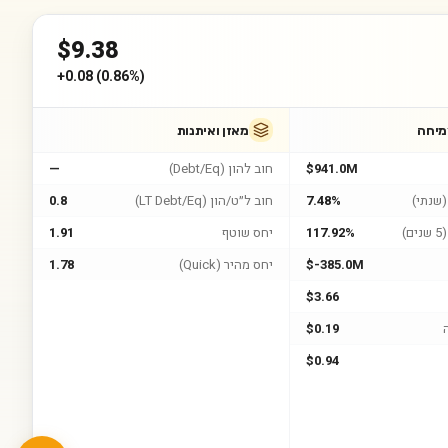
$
9.38
+
0.08
(
0.86%
)
מיחה
מאזן ואיתנות
$941.0M
חוב להון (Debt/Eq)
—
שנתי)
7.48%
חוב ל״ט/הון (LT Debt/Eq)
0.8
)
117.92%
יחס שוטף
1.91
$-385.0M
יחס מהיר (Quick)
1.78
$3.66
$0.19
$0.94