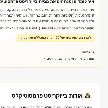
איך לומדים ומנתחים את מניית בייוקריסט פרמסוטיקלס (RX
פונדמנטלית (הכנסות, רווחיות, חוב, צמיחה), ושוקית (תמחור 
ולא ממקור אחד.
להעמקה מעשית עם דוגמאות מתיק חי: להדרכה החינמית של 90 דקות במכללת סקילס — raining
סקטור בריאות · בורסה NASDAQ · Russell 2000 · המידע באתר נועד ללמידה בלבד ואינו ייעוץ או המלצה.
להדרכה החינמית של 90 דקות במכללת סקילס
להעמקה:
מתודולוגיה
מילון מושגי בורסה
אודות
בייוקריסט פרמסוטיקלס