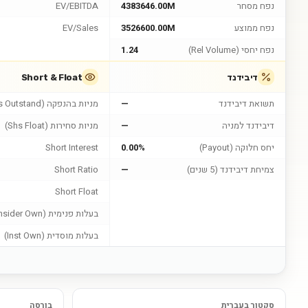
נפח מסחר
4383646.00M
EV/EBITDA
נפח ממוצע
3526600.00M
EV/Sales
נפח יחסי (Rel Volume)
1.24
דיבידנד
Short & Float
תשואת דיבידנד
—
מניות בהנפקה (Shs Outstand)
דיבידנד למניה
—
מניות סחירות (Shs Float)
יחס חלוקה (Payout)
0.00%
Short Interest
צמיחת דיבידנד (5 שנים)
—
Short Ratio
Short Float
בעלות פנימית (Insider Own)
בעלות מוסדית (Inst Own)
סקטור בעברית
בורסה