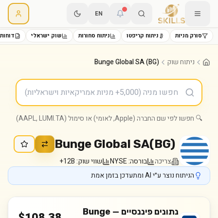
EN
סורק מניות
ניתוח קריפטו
ניתוח סחורות
שוק ישראלי
דוחות 
ניתוח שוק
Bunge Global SA (BG)
🔍 חפשו לפי שם החברה (Apple, לאומי) או סימול (AAPL, LUMI.TA)
Bunge Global SA
(
BG
)
צריכה
בורסה:
NYSE
שווי שוק:
12B+
הניתוח נוצר ע״י AI ומתעדכן בזמן אמת
נתונים פיננסיים —
Bunge
$
108.38