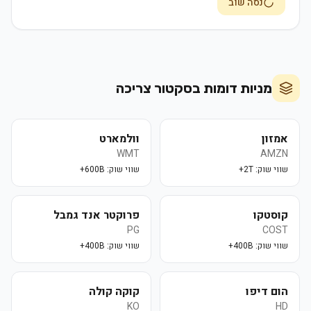
נסה שוב
מניות דומות בסקטור
צריכה
אמזון
וולמארט
WMT
AMZN
שווי שוק:
2T+
שווי שוק:
600B+
קוסטקו
פרוקטר אנד גמבל
PG
COST
שווי שוק:
400B+
שווי שוק:
400B+
הום דיפו
קוקה קולה
KO
HD