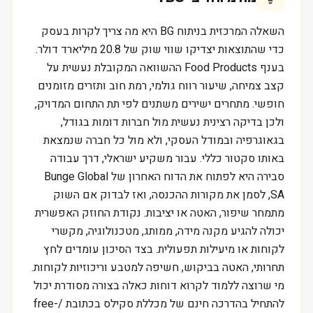
השאלה המרכזית בניתוח BG היא מה צריך לקרות בעסק
כדי שהתוצאות יצדיקו שווי שוק של 20.8 מיליארד דולר.
בענף Food Products ההשוואה המקובלת נעשית על
קצב צמיחה, שיעור רווח גולמי, רמת חוב ותזרים מזומנים
חופשי. מתחרים ישירים משתנים לפי תת התחום המדויק,
ולכן בדיקה רצינית נעשית מול חברות דומות בגודל,
בגאוגרפיה ובמודל העסקי, ולא מול כל חברה שנמצאת
באותו סקטור כללי. עבור משקיע ישראלי, דרך עבודה
סבירה היא לפתוח את הדוח האחרון של Bunge Global
SA, לסמן את מקורות ההכנסה, ואז לבדוק אם השוק
מתמחר שיפור, האטה או יציבות. נקודת החוזק האפשרית
יכולה להגיע מקנה מידה, ממותג, מטכנולוגיה, מקשרי
לקוחות או מיעילות תפעולית. בצד הסיכון עומדים לחץ
תחרותי, האטה בביקוש, חשיפה למטבע וריכוזיות לקוחות.
מי שרוצה ללמוד לקרוא דוחות כאלה בצורה מסודרת יכול
להתחיל בהדרכה חינם של מכללת סקילס בכתובת /free-