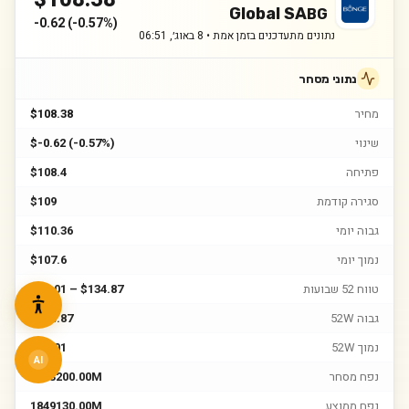
Global SA
BG
-0.62
(
-0.57%
)
נתונים מתעדכנים בזמן אמת •
8 באוג׳, 06:51
נתוני מסחר
מחיר
$108.38
שינוי
$-0.62 (-0.57%)
פתיחה
$108.4
סגירה קודמת
$109
גבוה יומי
$110.36
נמוך יומי
$107.6
טווח 52 שבועות
$76.01 – $134.87
גבוה 52W
$134.87
נמוך 52W
$76.01
AI
נפח מסחר
1473200.00M
נפח ממוצע
1849130.00M