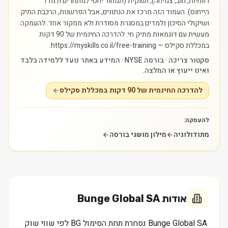
רווחיות, חוב, צמיחה), ושוקית (תמחור יחסי למתחרים ולמדד
הייחוס). העמוד הזה מרכז את הנתונים, אבל הפרשנות, הרכבת התיק
ושיקולי הסיכון נלמדים במסגרת מסודרת ולא ממקור אחד.
להעמקה
מעשית עם דוגמאות מתיק חי: להדרכה החינמית של 90 דקות
במכללת סקילס — https://myskills.co.il/free-training.
סקטור צריכה · בורסה NYSE · המידע באתר נועד ללמידה בלבד
ואינו ייעוץ או המלצה.
להדרכה החינמית של 90 דקות במכללת סקילס
להעמקה:
מתודולוגיה
מילון מושגי בורסה
אודות
Bunge Global SA
Bunge Global SA נסחרת תחת הסימול BG לפי שווי שוק