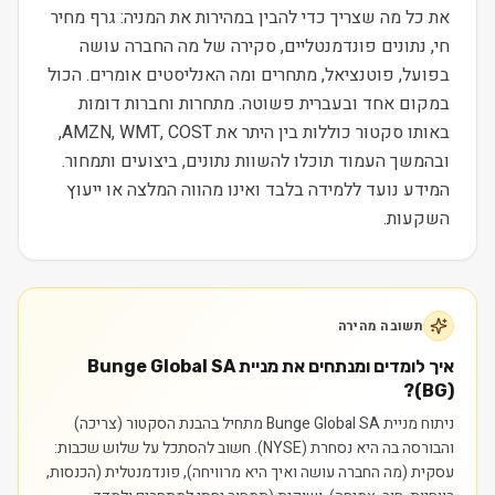
את כל מה שצריך כדי להבין במהירות את המניה: גרף מחיר
חי, נתונים פונדמנטליים, סקירה של מה החברה עושה
בפועל, פוטנציאל, מתחרים ומה האנליסטים אומרים. הכול
במקום אחד ובעברית פשוטה. מתחרות וחברות דומות
באותו סקטור כוללות בין היתר את AMZN, WMT, COST,
ובהמשך העמוד תוכלו להשוות נתונים, ביצועים ותמחור.
המידע נועד ללמידה בלבד ואינו מהווה המלצה או ייעוץ
השקעות.
תשובה מהירה
איך לומדים ומנתחים את מניית Bunge Global SA
(BG)?
ניתוח מניית Bunge Global SA מתחיל בהבנת הסקטור (צריכה)
והבורסה בה היא נסחרת (NYSE). חשוב להסתכל על שלוש שכבות:
עסקית (מה החברה עושה ואיך היא מרוויחה), פונדמנטלית (הכנסות,