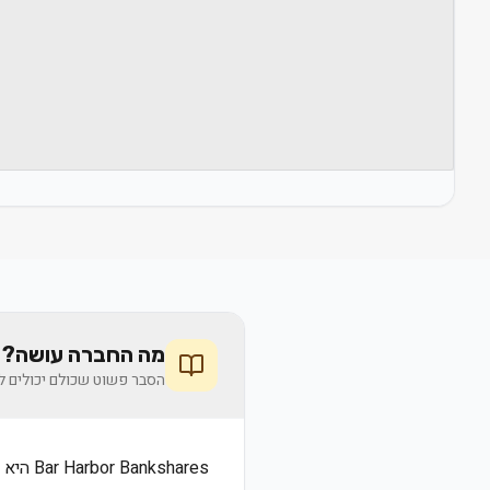
מה החברה עושה? 
הסבר פשוט שכולם יכולים לה
Bar Harbor Bankshares היא חברה ציבורית הנסחרת בשוק ההון. לקבלת מידע מפורט, חפשו את החברה במאגרי המידע הפיננסיים.