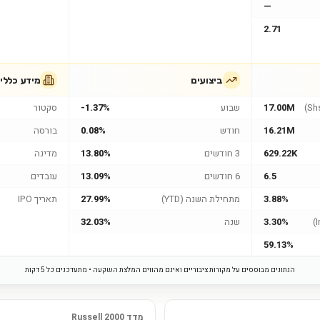
—
2.71
ביצועים
מידע כללי
17.00M
שבוע
-1.37%
סקטור
16.21M
חודש
0.08%
בורסה
629.22K
3 חודשים
13.80%
מדינה
6.5
6 חודשים
13.09%
עובדים
3.88%
מתחילת השנה (YTD)
27.99%
תאריך IPO
3.30%
שנה
32.03%
59.13%
הנתונים מבוססים על מקורות ציבוריים ואינם מהווים המלצת השקעה • מתעדכנים כל 5 דקות
מדד Russell 2000