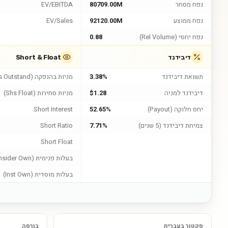
נפח מסחר
80709.00M
EV/EBITDA
נפח ממוצע
92120.00M
EV/Sales
נפח יחסי (Rel Volume)
0.88
דיבידנד
Short & Float
תשואת דיבידנד
3.38%
מניות בהנפקה (Shs Outstand)
דיבידנד למניה
$1.28
מניות סחירות (Shs Float)
יחס חלוקה (Payout)
52.65%
Short Interest
צמיחת דיבידנד (5 שנים)
7.71%
Short Ratio
Short Float
בעלות פנימית (Insider Own)
בעלות מוסדית (Inst Own)
סקטור בעברית
בורסה