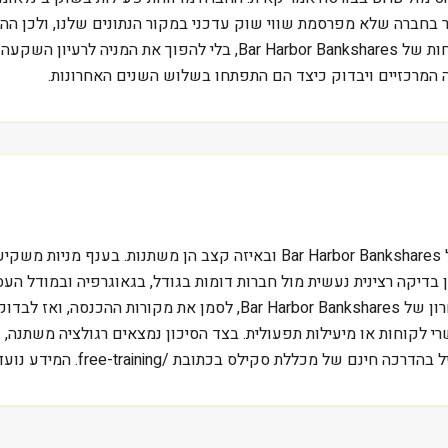
חברה שלא מפרסמת שווי שוק עדכני במקור הנתונים שלנו, ולכן ההשו
הענף. התיאור כאן נועד לתת מסגרת בסיסית לקריאה של הדוחות של shares
ה המרכזיים ויבדוק כיצד הם התפתחו בשלוש השנים האחרונות.
השאלה המרכזית בניתוח BHB היא מה מייצר את ההכנסות של r Harbor Bankshares
 בדיקה רצינית נעשית מול חברות דומות בגודל, בגאוגרפיה ובמודל הע
משקיע ישראלי, דרך עבודה סבירה היא לפתוח את הדוח האחרון של kshares
 לקוחות או מיעילות תפעולית. בצד הסיכון נמצאים רגולציה משתנה, על
free-trai. המידע נועד ללמידה בלבד ואינו מהווה המלצה או ייעוץ השקעות.