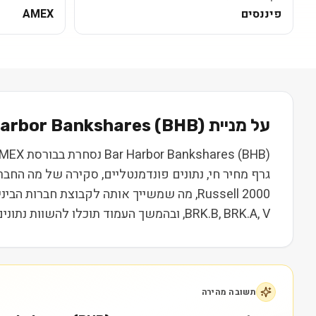
פיננסים
AMEX
על מניית
) בקצרה
BHB
(
Harbor Bankshares
גרף מחיר חי, נתונים פונדמנטליים, סקירה של מה החב
Russell 2000, מה שמשייך אותה לקבוצת חברו
BRK.B, BRK.A, V, ובהמשך העמוד תוכלו להשוות נתונים, ביצועים ותמחור. המידע נועד ללמידה בלבד ואינו מהווה המלצה או ייעוץ השקעות.
תשובה מהירה