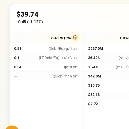
$
39.74
-0.45
(
-1.12%
)
מיחה
מאזן ואיתנות
$267.0M
חוב להון (Debt/Eq)
0.51
שנתי)
36.42%
חוב ל״ט/הון (LT Debt/Eq)
0.1
)
1.74%
יחס שוטף
0.04
$49.0M
יחס מהיר (Quick)
—
$10.35
$32.13
$2.72