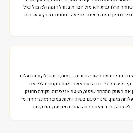
ואה הרלוונטית היא מול חברות בגודל דומה ולא מול כלל
Bar Harbor Bank, בלי להפוך את המניה לרעיון השקעה ובלי לטעון טענה שאינה מופיעה בנתונים. משקיע שרוצה
Ba ובאיזה קצב הן משתנות. בענף מניות משקיעים בוחנים בעיקר את יציבות ההכנסות, שימור לקוחות ועלות
סקי, ולא מול כל חברה שנמצאת באותו סקטור כללי. עבור
Bar Harbor Ban, לסמן את מקורות ההכנסה, ואז לבדוק אם השוק מתמחר שיפור, האטה או יציבות. נקודת החוזק
ויות מימון, שינויי טעם בשוק ותלות במוצר מרכזי אחד. מי