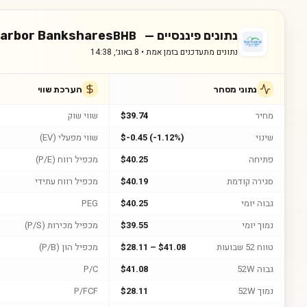
נתונים פיננסיים —
Harbor Bankshares
BHB
נתונים מתעדכנים בזמן אמת •
8 באוג׳, 14:38
נתוני מסחר
הערכת שווי
מחיר
$39.74
שווי שוק
שינוי
$-0.45 (-1.12%)
שווי מפעלי (EV)
פתיחה
$40.25
מכפיל רווח (P/E)
סגירה קודמת
$40.19
מכפיל רווח עתידי
גבוה יומי
$40.25
PEG
נמוך יומי
$39.55
מכפיל מכירות (P/S)
טווח 52 שבועות
$28.11 – $41.08
מכפיל הון (P/B)
גבוה 52W
$41.08
P/C
נמוך 52W
$28.11
P/FCF