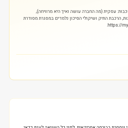
סים) והבורסה בה היא נסחרת (AMEX). חשוב להסתכל על שלוש שכבות: עסקית (מה החברה עושה ואיך היא מרוויחה),
נות, הרכבת התיק ושיקולי הסיכון נלמדים במסגרת מסודרת
רה מדווחת פעילות בשוק בינלאומי ונסחרת בבורסה אמריקאית. לפני כל השוואה לענף כדאי