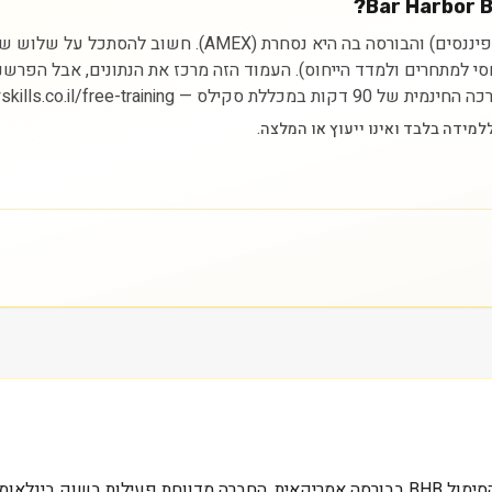
ניתוח מניית Bar Harbor Bankshares מתחיל בהבנת הסקטור (פיננ
יחסי למתחרים ולמדד הייחוס). העמוד הזה מרכז את הנתונים, אבל הפרש
https://myskills.co.il/free-t.
בענף מניות פועלת Bar Harbor Bankshares, הנסחרת תחת הסימול BHB בבורסה אמריקאית. החב