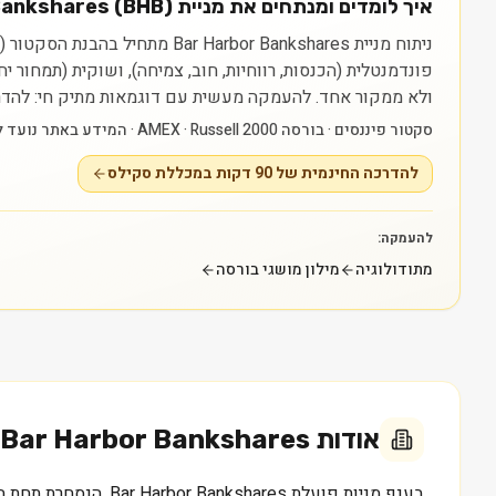
איך לומדים ומנתחים את מניית Bar Harbor Bankshares (BHB)?
פונדמנטלית (הכנסות, רווחיות, חוב, צמיחה), ושוקית (תמחור 
ולא ממקור אחד.
להעמקה מעשית עם דוגמאות מתיק חי: להדרכה החינמית של 90 דקות במכללת סקילס — raining
סקטור פיננסים · בורסה AMEX · Russell 2000 · המידע באתר נועד ללמידה בלבד ואינו ייעוץ או המלצה.
להדרכה החינמית של 90 דקות במכללת סקילס
להעמקה:
מתודולוגיה
מילון מושגי בורסה
אודות
Bar Harbor Bankshares