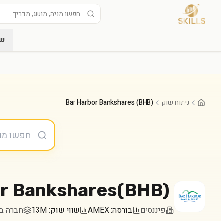
שו
ניתוח שוק
Bar Harbor Bankshares (BHB)
r Bankshares
(
BHB
)
פיננסים
בורסה:
AMEX
שווי שוק:
13M
חברה במדד 000