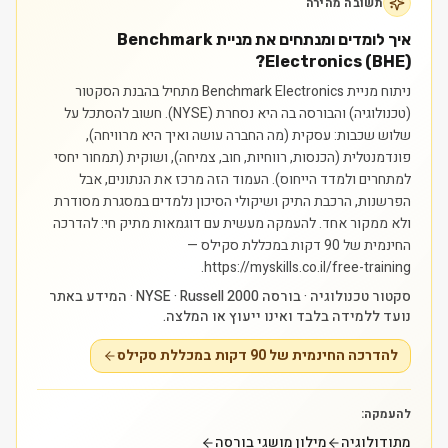
תשובה מהירה
איך לומדים ומנתחים את מניית Benchmark
Electronics (BHE)?
ניתוח מניית Benchmark Electronics מתחיל בהבנת הסקטור
(טכנולוגיה) והבורסה בה היא נסחרת (NYSE). חשוב להסתכל על
שלוש שכבות: עסקית (מה החברה עושה ואיך היא מרוויחה),
פונדמנטלית (הכנסות, רווחיות, חוב, צמיחה), ושוקית (תמחור יחסי
למתחרים ולמדד הייחוס). העמוד הזה מרכז את הנתונים, אבל
הפרשנות, הרכבת התיק ושיקולי הסיכון נלמדים במסגרת מסודרת
ולא ממקור אחד.
להעמקה מעשית עם דוגמאות מתיק חי: להדרכה
החינמית של 90 דקות במכללת סקילס —
https://myskills.co.il/free-training.
סקטור טכנולוגיה · בורסה NYSE · Russell 2000 · המידע באתר
נועד ללמידה בלבד ואינו ייעוץ או המלצה.
להדרכה החינמית של 90 דקות במכללת סקילס
להעמקה:
מתודולוגיה
מילון מושגי בורסה