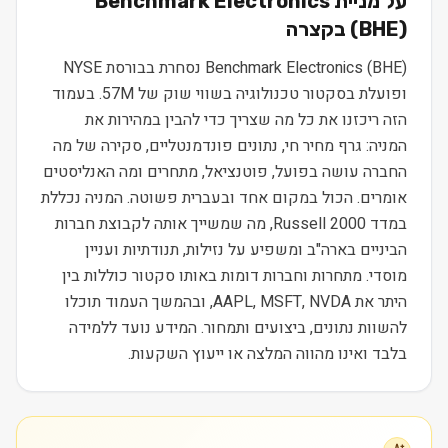
על מניית
Benchmark Electronics
) בקצרה
BHE
(
Benchmark Electronics (BHE) נסחרת בבורסת NYSE
ופועלת בסקטור טכנולוגיה בשווי שוק של 57M. בעמוד
הזה ריכזנו את כל מה שצריך כדי להבין במהירות את
המניה: גרף מחיר חי, נתונים פונדמנטליים, סקירה של מה
החברה עושה בפועל, פוטנציאל, מתחרים ומה האנליסטים
אומרים. הכול במקום אחד ובעברית פשוטה. המניה נכללת
במדד Russell 2000, מה שמשייך אותה לקבוצת חברות
הביניים בארה"ב ומשפיע על נזילות, תנודתיות ועניין
מוסדי. מתחרות וחברות דומות באותו סקטור כוללות בין
היתר את AAPL, MSFT, NVDA, ובהמשך העמוד תוכלו
להשוות נתונים, ביצועים ותמחור. המידע נועד ללמידה
בלבד ואינו מהווה המלצה או ייעוץ השקעות.