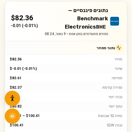
נתונים פיננסיים —
$
82.36
Benchmark
-0.01
(
-0.01%
)
Electronics
BHE
נתונים מתעדכנים בזמן אמת •
9 באוג׳, 08:24
נתוני מסחר
מחיר
$82.36
שינוי
$-0.01 (-0.01%)
פתיחה
$83.61
סגירה קודמת
$82.37
גבוה יומי
$84.2
נמוך יומי
$80.82
טווח 52 שבועות
$35.91 – $100.41
AI
גבוה 52W
$100.41