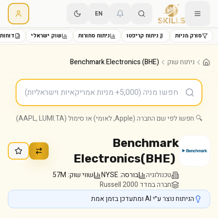
EN
סורק מניות
ניתוח קריפטו
ניתוח סחורות
שוק ישראלי
דוחות 
ניתוח שוק
Benchmark Electronics (BHE)
🔍 חפשו לפי שם החברה (Apple, לאומי) או סימול (AAPL, LUMI.TA)
Benchmark
Electronics
(
BHE
)
טכנולוגיה
בורסה:
NYSE
שווי שוק:
57M
חברה במדד Russell 2000
הניתוח נוצר ע״י AI ומתעדכן בזמן אמת