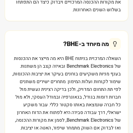
את מקורות ההכנסה המרכזיים ויבדוק כיצד הם התפתחו
בשלוש השנים האחרונות.
מה מיוחד ב-
BHE
?
השאלה המרכזית בניתוח BHE היא מה מייצר את ההכנסות
של Benchmark Electronics ובאיזה קצב הן משתנות.
בענף מניות משקיעים בוחנים בעיקר את יציבות ההכנסות,
שימור לקוחות ועלות המימון. מתחרים ישירים משתנים
לפי תת התחום המדויק, ולכן בדיקה רצינית נעשית מול
חברות דומות בגודל, בגאוגרפיה ובמודל העסקי, ולא מול
כל חברה שנמצאת באותו סקטור כללי. עבור משקיע
ישראלי, דרך עבודה סבירה היא לפתוח את הדוח האחרון
של Benchmark Electronics, לסמן את מקורות ההכנסה,
ואז לבדוק אם השוק מתמחר שיפור, האטה או יציבות.