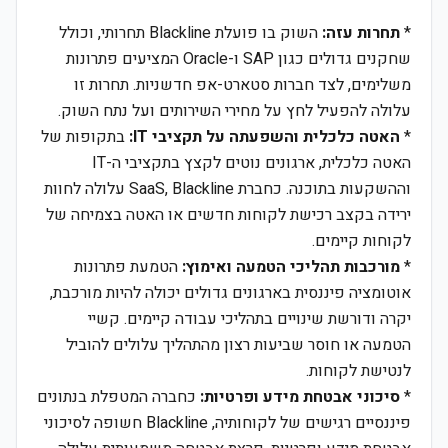
*
תחרות עזה:
השוק בו פועלת Blackline תחרותי, וכולל
שחקנים גדולים כגון SAP ו-Oracle המציעים פתרונות
משלימים, לצד חברות סטארט-אפ חדשניות. תחרות זו
עלולה להפעיל לחץ על מחירי השירותים ועל נתח השוק.
*
האטה כלכלית והשפעתה על תקציבי IT:
בתקופות של
האטה כלכלית, ארגונים נוטים לקצץ בתקציבי ה-IT
וההשקעות בתוכנה. כחברת SaaS, Blackline עלולה לחוות
ירידה בקצב רכישת לקוחות חדשים או האטה בצמיחה של
לקוחות קיימים.
*
מורכבות תהליכי הטמעה ואימוץ:
הטמעת פתרונות
אוטומציה פיננסית בארגונים גדולים יכולה להיות מורכבת,
יקרה ודורשת שינויים בתהליכי עבודה קיימים. קשיי
הטמעה או חוסר שביעות רצון מהתהליך עלולים להוביל
לנטישת לקוחות.
*
סיכוני אבטחת מידע ופרטיות:
כחברה המטפלת בנתונים
פיננסיים רגישים של לקוחותיה, Blackline חשופה לסיכוני