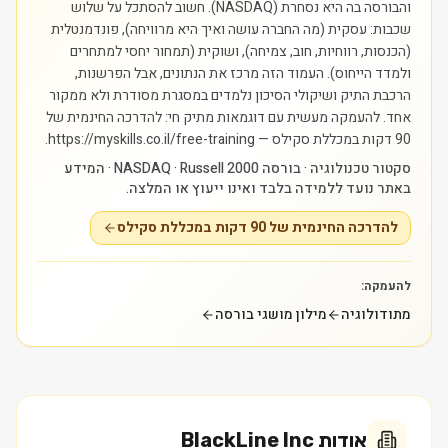
והבורסה בה היא נסחרת (NASDAQ). חשוב להסתכל על שלוש
שכבות: עסקית (מה החברה עושה ואיך היא מרוויחה), פונדמנטלית
(הכנסות, רווחיות, חוב, צמיחה), ושוקית (תמחור יחסי למתחרים
ולמדד הייחוס). העמוד הזה מרכז את הנתונים, אבל הפרשנות,
הרכבת התיק ושיקולי הסיכון נלמדים במסגרת מסודרת ולא ממקור
אחד.
להעמקה מעשית עם דוגמאות מתיק חי: להדרכה החינמית של
90 דקות במכללת סקילס — https://myskills.co.il/free-training.
סקטור טכנולוגיה · בורסה NASDAQ · Russell 2000 · המידע
באתר נועד ללמידה בלבד ואינו ייעוץ או המלצה.
להדרכה החינמית של 90 דקות במכללת סקילס
להעמקה:
מתודולוגיה
מילון מושגי בורסה
אודות
BlackLine Inc