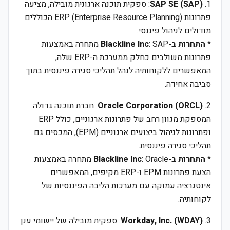
1.
SAP SE (SAP)
: ספקית תוכנה ארגונית מובילה, מציעה
פתרונות ERP (Enterprise Resource Planning) הכוללים
מודולים לניהול פיננסי.
*
התחרות ב-Blackline Inc
: SAP מתחרה באמצעות
פתרונות משולבים כחלק ממערכת ה-ERP שלה,
המאפשרים ללקוחותיה לנהל תהליכי סגירה פיננסית בתוך
סביבה אחידה.
2.
Oracle Corporation (ORCL)
: חברת תוכנה גדולה
המספקת מגוון רחב של פתרונות ארגוניים, כולל ERP
ופתרונות לניהול ביצועים ארגוניים (EPM), המכסים גם
תהליכי סגירה פיננסית.
*
התחרות ב-Blackline Inc
: Oracle מתחרה באמצעות
הצעת פתרונות EPM ו-ERP מקיפים, המאפשרים
אינטגרציה עמוקה עם מערכות הליבה הפיננסיות של
לקוחותיה.
3.
Workday, Inc. (WDAY)
: ספקית מובילה של יישומי ענן