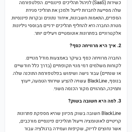
כשירות (SaaS) לניהול תהליכים פיננסיים. הפלטפורמה
שלה מסייעת לחברות לייעל ולמכן את תהליכי סגירת
הספרים, התאמות חשבונות, איחוד נתונים ובקרות פיננסיות.
מטרת החברה היא להחליף תהליכים ידניים מבוססי גיליונות
אלקטרוניים בפתרונות אוטומטיים ויעילים יותר.
2. איך היא מרוויחה כסף?
החברה מרוויחה כסף בעיקר באמצעות מודל מנויים.
לקוחות משלמים דמי מנוי תקופתיים (בדרך כלל חודשיים
או שנתיים) עבור גישה ושימוש בפלטפורמת התוכנה שלה.
בנוסף, BlackLine עשויה להציע שירותי הטמעה, ייעוץ
ותמיכה, המהווים מקור הכנסה משני.
3. למה היא חשובה בשוק?
BlackLine חשובה בשוק מכיוון שהיא מספקת פתרונות
קריטיים לאוטומציה וייעול תהליכים פיננסיים מורכבים,
אשר נחוצים לדיוק, שקיפות ועמידה ברגולציה עבור