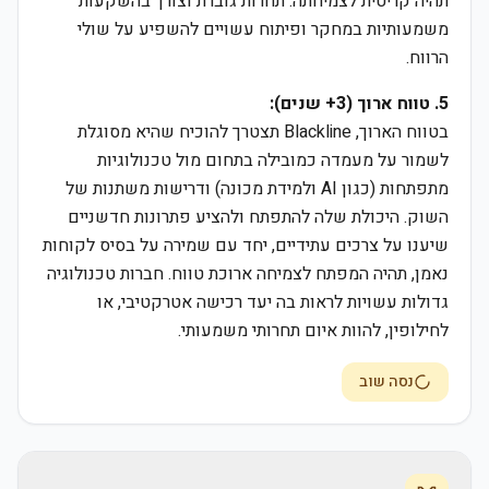
תהיה קריטית לצמיחתה. תחרות גוברת וצורך בהשקעות
משמעותיות במחקר ופיתוח עשויים להשפיע על שולי
הרווח.
5. טווח ארוך (3+ שנים):
בטווח הארוך, Blackline תצטרך להוכיח שהיא מסוגלת
לשמור על מעמדה כמובילה בתחום מול טכנולוגיות
מתפתחות (כגון AI ולמידת מכונה) ודרישות משתנות של
השוק. היכולת שלה להתפתח ולהציע פתרונות חדשניים
שיענו על צרכים עתידיים, יחד עם שמירה על בסיס לקוחות
נאמן, תהיה המפתח לצמיחה ארוכת טווח. חברות טכנולוגיה
גדולות עשויות לראות בה יעד רכישה אטרקטיבי, או
לחילופין, להוות איום תחרותי משמעותי.
נסה שוב