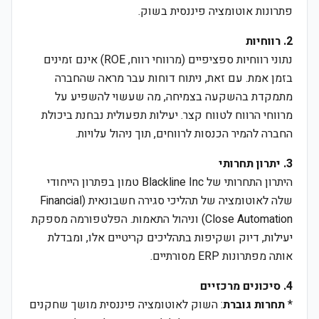
פתרונות אוטומציה פיננסית בשוק.
2. רווחיות
נתוני רווחיות ספציפיים (מרווחי רווח, ROE) אינם זמינים
בזמן אמת. עם זאת, ניתוח דוחות עבר מראה שהחברה
מתמקדת בהשקעה בצמיחה, מה שעשוי להשפיע על
מרווחי הרווח לטווח קצר. יעילות תפעולית נבחנת ביכולת
החברה להמיר הכנסות לרווחים, תוך ניהול עלויות.
3. יתרון תחרותי
היתרון התחרותי של Blackline Inc טמון בפתרון הייחודי
שלה לאוטומציה של תהליכי סגירה חשבונאית (Financial
Close Automation) וניהול התאמות. הפלטפורמה מספקת
יעילות, דיוק ושקיפות בתהליכים קריטיים אלו, ומבדלת
אותה מפתרונות ERP מסורתיים.
4. סיכונים מרכזיים
*
תחרות גוברת
: השוק לאוטומציה פיננסית מושך שחקנים