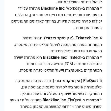
לניהול פיננסי ומשאבי אנוש.
*
התחרות ב-Blackline Inc
: Workday מתחרה על ידי
הצעת פתרונות פיננסיים מודרניים מבוססי ענן, הכוללים
יכולות סגירה פיננסית ודיווח, במיוחד לארגונים המעוניינים
בפתרון ענן אחיד.
4.
Trintech Inc. (אין טיקר ציבורי)
: חברה פרטית
המתמחה בפתרונות תוכנה לניהול תהליכי סגירה פיננסית,
התאמות חשבונות וניהול סיכונים.
*
התחרות ב-Blackline Inc
: Trintech היא מתחרה ישירה
ומובילה בתחום ה-FCM, ומציעה פתרונות דומים
המתמקדים באוטומציה וייעול תהליכי סגירה פיננסית.
5.
FloQast (אין טיקר ציבורי)
: חברה פרטית המספקת
פלטפורמת אוטומציה לסגירה פיננסית מבוססת ענן,
המתמקדת בשיפור שיתוף הפעולה והנראות בתהליך.
*
התחרות ב-Blackline Inc
: FloQast מתחרה על ידי הצעת
פתרון פשוט יותר וידידותי למשתמש, המכוון במיוחד