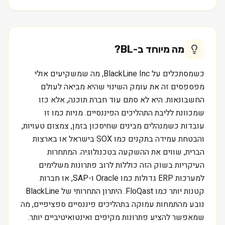
מה מיוחד ב-
BL
?
כשמסתכלים על BlackLine Inc, מה שמשקיעים אולי
מפספסים זה את עומק השינוי שהיא מביאה לעולם
החשבונאות. היא לא סתם עוד חברת תוכנה, אלא כזו
שמכוונת לליבת התהליכים הפיננסיים. מניות כמו זו
עובדות כשמנהלים מבינים שחיסכון בזמן, צמצום טעויות,
והבטחת עמידה בתקנים כמו SOX בישראל או בארצות
הברית, שווים את ההשקעה בטכנולוגיה. המתחרות
העיקריות בשוק הזה כוללות לרוב פתרונות משלימים
למערכות ERP גדולות כמו Oracle ו-SAP, או חברות
קטנות יותר כמו FloQast. היתרון התחרותי של BlackLine
נובע מהתמחות עמוקה בתהליכים פיננסיים ספציפיים, מה
שמאפשר להציע פתרונות מקיפים ואינטואיטיביים יותר.