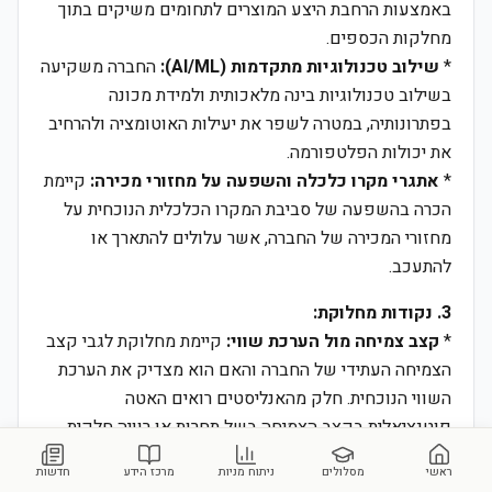
באמצעות הרחבת היצע המוצרים לתחומים משיקים בתוך
מחלקות הכספים.
*
שילוב טכנולוגיות מתקדמות (AI/ML):
החברה משקיעה
בשילוב טכנולוגיות בינה מלאכותית ולמידת מכונה
בפתרונותיה, במטרה לשפר את יעילות האוטומציה ולהרחיב
את יכולות הפלטפורמה.
*
אתגרי מקרו כלכלה והשפעה על מחזורי מכירה:
קיימת
הכרה בהשפעה של סביבת המקרו הכלכלית הנוכחית על
מחזורי המכירה של החברה, אשר עלולים להתארך או
להתעכב.
3. נקודות מחלוקת:
*
קצב צמיחה מול הערכת שווי:
קיימת מחלוקת לגבי קצב
הצמיחה העתידי של החברה והאם הוא מצדיק את הערכת
השווי הנוכחית. חלק מהאנליסטים רואים האטה
פוטנציאלית בקצב הצמיחה בשל תחרות או רוויה חלקית
בשוק, בעוד אחרים רואים פוטנציאל צמיחה משמעותי
ראשי
מסלולים
ניתוח מניות
מרכז הידע
חדשות
מתוך הרחבת השוק ומוצרים חדשים.