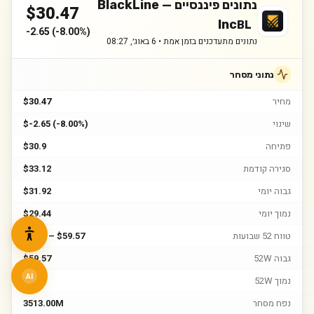
נתונים פיננסיים —
BlackLine
$
30.47
Inc
BL
-2.65
(
-8.00%
)
נתונים מתעדכנים בזמן אמת •
6 באוג׳, 08:27
נתוני מסחר
מחיר
$30.47
שינוי
$-2.65 (-8.00%)
פתיחה
$30.9
סגירה קודמת
$33.12
גבוה יומי
$31.92
נמוך יומי
$29.44
טווח 52 שבועות
$24.7 – $59.57
גבוה 52W
$59.57
AI
נמוך 52W
$24.7
נפח מסחר
3513.00M