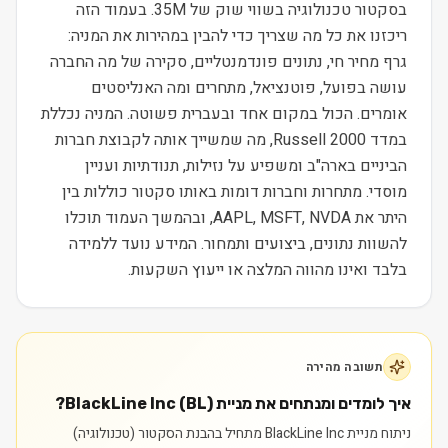
בסקטור טכנולוגיה בשווי שוק של 35M. בעמוד הזה
ריכזנו את כל מה שצריך כדי להבין במהירות את המניה:
גרף מחיר חי, נתונים פונדמנטליים, סקירה של מה החברה
עושה בפועל, פוטנציאל, מתחרים ומה האנליסטים
אומרים. הכול במקום אחד ובעברית פשוטה. המניה נכללת
במדד Russell 2000, מה שמשייך אותה לקבוצת חברות
הביניים בארה"ב ומשפיע על נזילות, תנודתיות ועניין
מוסדי. מתחרות וחברות דומות באותו סקטור כוללות בין
היתר את AAPL, MSFT, NVDA, ובהמשך העמוד תוכלו
להשוות נתונים, ביצועים ותמחור. המידע נועד ללמידה
בלבד ואינו מהווה המלצה או ייעוץ השקעות.
תשובה מהירה
איך לומדים ומנתחים את מניית BlackLine Inc (BL)?
ניתוח מניית BlackLine Inc מתחיל בהבנת הסקטור (טכנולוגיה)