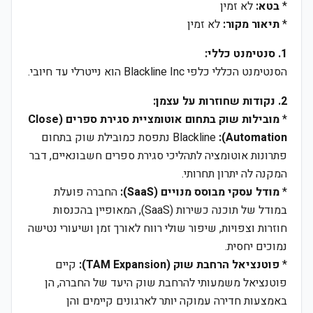
*
בטא:
לא זמין
*
תיאור מקור:
לא זמין
1. סנטימנט כללי:
הסנטימנט הכללי כלפי Blackline Inc הוא נייטרלי עד חיובי.
2. נקודות שחוזרות על עצמן:
*
מובילות שוק בתחום אוטומציית סגירת ספרים (Close
Automation):
Blackline נתפסת כמובילת שוק בתחום
פתרונות אוטומציה לתהליכי סגירת ספרים חשבונאיים, דבר
המקנה לה יתרון תחרותי.
*
מודל עסקי מבוסס מנויים (SaaS):
החברה פועלת
במודל של תוכנה כשירות (SaaS), המאופיין בהכנסות
חוזרות וצפויות, שיפור שולי רווח לאורך זמן ושיעורי נטישה
נמוכים יחסית.
*
פוטנציאל הרחבת שוק (TAM Expansion):
קיים
פוטנציאל משמעותי להרחבת שוק היעד של החברה, הן
באמצעות חדירה עמוקה יותר לארגונים קיימים והן