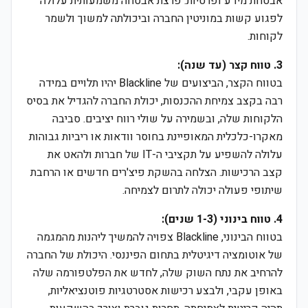
אבטחת מידע ופרטיות. פרצת אבטחה משמעותית עלולה
לפגוע קשות במוניטין החברה וביכולתה למשוך ולשמר
לקוחות.
3. טווח קצר (עד שנה):
בטווח הקצר, הביצועים של Blackline יהיו תלויים במידה
רבה בקצב צמיחת ההכנסות, יכולת החברה להגדיל את בסיס
הלקוחות שלה, ובשמירה על שולי רווח יציבים. סביבה
מאקרו-כלכלית המאופיינת בחוסר וודאות או ריביות גבוהות
עלולה להשפיע על תקציבי ה-IT של חברות ולהאט את
קצב הרכישות. הצלחה בהשקת פיצ'רים חדשים או הרחבת
שיתופי פעולה יכולה לתרום לצמיחה.
4. טווח בינוני (1-3 שנים):
בטווח הבינוני, Blackline צפויה להמשיך ליהנות מהמגמה
של אוטומציה דיגיטלית בתחום הפיננסי. היכולת של החברה
להרחיב את נתח השוק שלה, לחדש את הפלטפורמה שלה
באופן עקבי, ולבצע רכישות אסטרטגיות פוטנציאליות,