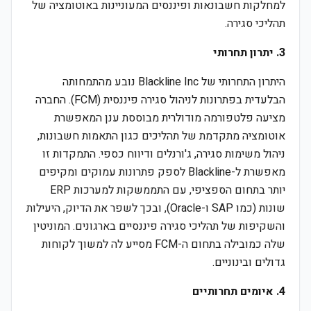
למחלקות חשבונאות ופיננסים המעוניינות באוטומציה של
תהליכי סגירה.
3. יתרון תחרותי
היתרון התחרותי של Blackline Inc נובע מהתמחותה
הבלעדית בפתרונות לניהול סגירה פיננסית (FCM). החברה
מציעה פלטפורמה מודולרית מבוססת ענן המאפשרת
אוטומציה מתקדמת של תהליכים כגון התאמות חשבונות,
ניהול משימות סגירה, ג'ורנלים ודיווח כספי. התמקדות זו
מאפשרת ל-Blackline לספק פתרונות עמוקים ומקיפים
יותר בתחום הספציפי, עם התממשקות למערכות ERP
שונות (כמו SAP ו-Oracle), ובכך לשפר את הדיוק, היעילות
והשקיפות של תהליכי סגירה פיננסיים בארגונים. המוניטין
שלה כמובילה בתחום ה-FCM מסייע לה למשוך לקוחות
גדולים ובינוניים.
4. איומים תחרותיים