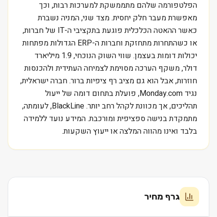
הפלטפורמה שלהם מתממשקת למערכות רבות, וכך
מאפשרת מעבר חלק יחסית. מצד שני, המניה נשברת
כאשר ההאטה הכלכלית פוגעת בתקציבי ה-IT של חברות,
או כשהתחרות מתחזקת וחברות ה-ERP הגדולות מפתחות
יכולות דומות בעצמן. שווי השוק הנוכחי, 1.9 מיליארד
דולר, משקף הערכה מסוימת לצמיחה העתידית ולהכנסות
חוזרות, אבל הוא גם מציב רף ציפיות ברור. חברה ישראלית,
נגיד Monday.com, פועלת בתחום דומה של ייעול
תהליכים, אך מכוונת לקהל רחב יותר. BlackLine, לעומתה,
מתמקדת בנישה ספציפית ומורכבת. המידע נועד ללמידה
בלבד ואינו מהווה המלצה או ייעוץ השקעות.
גרף מחיר