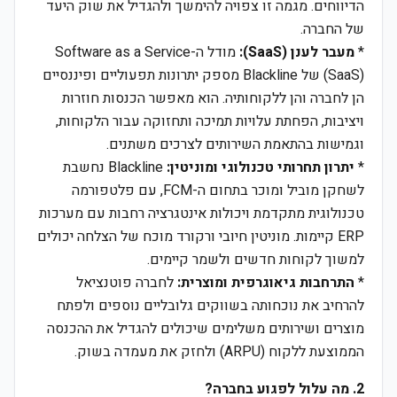
הדיווחים. מגמה זו צפויה להימשך ולהגדיל את שוק היעד
של החברה.
*
מעבר לענן (SaaS):
מודל ה-Software as a Service
(SaaS) של Blackline מספק יתרונות תפעוליים ופיננסיים
הן לחברה והן ללקוחותיה. הוא מאפשר הכנסות חוזרות
ויציבות, הפחתת עלויות תמיכה ותחזוקה עבור הלקוחות,
וגמישות בהתאמת השירותים לצרכים משתנים.
*
יתרון תחרותי טכנולוגי ומוניטין:
Blackline נחשבת
לשחקן מוביל ומוכר בתחום ה-FCM, עם פלטפורמה
טכנולוגית מתקדמת ויכולות אינטגרציה רחבות עם מערכות
ERP קיימות. מוניטין חיובי ורקורד מוכח של הצלחה יכולים
למשוך לקוחות חדשים ולשמר קיימים.
*
התרחבות גיאוגרפית ומוצרית:
לחברה פוטנציאל
להרחיב את נוכחותה בשווקים גלובליים נוספים ולפתח
מוצרים ושירותים משלימים שיכולים להגדיל את ההכנסה
הממוצעת ללקוח (ARPU) ולחזק את מעמדה בשוק.
2. מה עלול לפגוע בחברה?