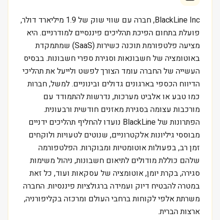
BlackLine Inc, חברה עם שווי שוק של 1.9 מיליארד דולר,
פועלת בתחום הפיכת תהליכים פיננסיים למודרניים. היא
מציעה פלטפורמת תוכנה כשירות (SaaS) שמתמקדת
באוטומציה של חשבונאות וסגירת ספרי חשבונות. בבסיס
העשייה של החברה עומד הצורך לפשט ולייעל את תהליכי
הדיווח הכספי בארגונים גדולים ובינוניים. למשל, חברות
כמו טבע או אלביט מערכות, נדרשות להתמודד עם
מורכבות עצומה בסגירת מאזנים חודשית ורבעונית.
הפתרונות של BlackLine נועדו להחליף תהליכים ידניים
מבוססי גיליונות אלקטרוניים, שנוטים לטעויות ולוקחים
זמן רב, בפעולות אוטומטיות ומבוקרות. הפלטפורמה
שלהם כוללת מודולים לתיאום חשבונות, ניהול משימות
סגירה, בקרת יומן, אוטומציה של עסקאות ועוד, כל זאת
במטרה להבטיח דיוק ועמידה ברגולציות פיננסיות. החברה
משרתת אלפי לקוחות ברחבי העולם ומרכזה בקליפורניה,
ארצות הברית.