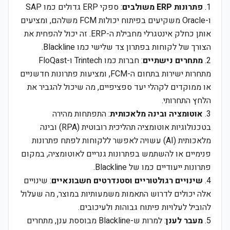
1.
פתרונות ERP משולבים
: ספקי ERP גדולים כמו SAP
ו-Oracle משקיעים בפיתוח יכולות FCM משלהם, ומציעים
אותן כחלק אינטגרלי מחבילת ה-ERP. זה יכול להפחית את
הצורך של לקוחות בפתרון צד שלישי כמו Blackline.
2.
מתחרים נישתיים
: חברות כמו Trintech ו-FloQast
מתחרות ישירות בתחום ה-FCM, ומציעות פתרונות חדשניים
או ממוקדים לקהלי יעד ספציפיים, מה שיכול להגביר את
הלחץ התחרותי.
3.
אוטומציה ובינה מלאכותית
: התפתחות מהירה
בטכנולוגיות אוטומציה תהליכית רובוטית (RPA) ובינה
מלאכותית (AI) עשויה לאפשר ללקוחות לפתח פתרונות
פנימיים או להשתמש בפתרונות גנריים לאוטומציה, במקום
פתרונות ייעודיים כמו של Blackline.
4.
שינויים רגולטוריים וסטנדרטים חשבונאיים
: שינויים
אלה יכולים לדרוש התאמות משמעותיות במוצר, מה שעלול
להוביל לעלויות פיתוח גבוהות ולעיכובים.
5.
מעבר לענן
: למרות ש-Blackline מבוססת ענן, מתחרים