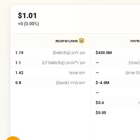
$
1.01
+
0
(
0.00%
)
מיחה
מאזן ואיתנות
$430.0M
חוב להון (Debt/Eq)
1.19
שנתי)
—
חוב ל״ט/הון (LT Debt/Eq)
1.1
)
—
יחס שוטף
1.42
$-4.0M
יחס מהיר (Quick)
0.8
—
$0.4
$0.05