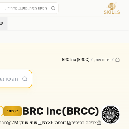
שו
ניתוח שוק
BRC Inc (BRCC)
BRC Inc
(
BRCC
)
סחר
צריכה בסיסית
בורסה:
NYSE
שווי שוק:
2M
חברה במ