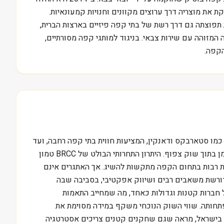
ת את מוצריה דרך ערוצים מקוונים וחנויות קמעונאיות.
ה דוגמא לחברה שפונה לקהלים רחבים יותר אך גם מנסה לבדל את עצמה במדף. BRCC מרחיבה את תפוצתה גם דרך רשת של בתי קפה פיזיים בארצות הברית,
המזוהה עם שירות צבאי. בניגוד למותגי קפה מסורתיים,
ת כמו סטארבקס ודאנקין, המציעות חווית בתי קפה רחבה, ועד
לחברות קפה בוטיק קטנות יותר. אפשר לראות דוגמאות דומות בישראל, שם חברות כמו קפה לנדוור או ארקפה מנסות לבדל את עצמן בתוך שוק צפוף. היתרון התחרותי הבולט של BRCC טמון
ות רבות בתחום הקפה מתקשות להשיג. אך האתגרים אינם
 דורשת משאבים רבים ושיווק אפקטיבי, בסביבה שבה
 אורגניים השפיעו על חברות קטנות וגדולות כאחד, מה שמחייב התאמות
המשך התפתחותה. שווי השוק הנוכחי משקף במידה מסוימת את
לב בישראל, מראה שגם שחקנים קטנים צריכים אסטרטגיה