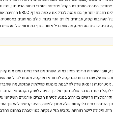
 ייחודית. החברה מתמקדת בקהל פטריוטי ותומכי כוחות הביטחון, ומשווק
בישראל, קפה עלית למשל, מהוו
ל תערובות קפה, אביזרים נלווים ואף ביגוד, כולם ממותגים באסתטיקה 
ם הקפה, שבו התחרות חריפה מאין כמוה. השחקנים המרכזיים נעים מענקיו
א. אסטרטגיה זו מאפשרת לה לבנות נאמנות קהילתית עמוקה, מה שחבר
ץ לקהל היעד המרכזי שלה. נוסף על כך, כניסה לשוק הקמעונאי הרחב
ות לחץ תמידי על שולי רווח. ב-2023, למשל, חוקי רגולציה חדשים בארה״ב בנוגע לסימון מוצרים
 הנאמנות הקהילתית, תוך הרחבת בסיס הלקוחות שלה מחוץ לנישה, תהיה קריטית ל
הזה. היכולת לייצר רווחיות עקבית מול ענקיות כמו יטבתה בתחום הח