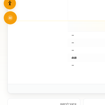
AI
—
—
—
468
—
קיצור לניתוח