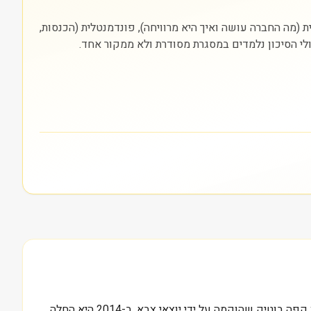
 נסחרת (NYSE). חשוב להסתכל על שלוש שכבות: עסקית (מה החברה עושה ואיך היא מרוויחה), פונדמנטלית (הכנסות,
ולי הסיכון נלמדים במסגרת מסודרת ולא ממקור אחד.
עם שווי שוק של 0.3 מיליארד דולר נכון להיום, BRC Inc, המוכרת יותר בשם Black Rifle Coffee Company, החלה את דרכה כיצרנית קפה בוטיק שהוקמה על ידי יוצאי צבא. ב-2014 היא החלה