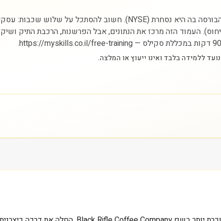
ניתוח מניית BRC Inc מתחיל בהבנת הסקטור (צריכה בסיסית) והבורסה בה היא
הייחוס). העמוד הזה מרכז את הנתונים, אבל הפרשנות, הרכבת התיק ושיק