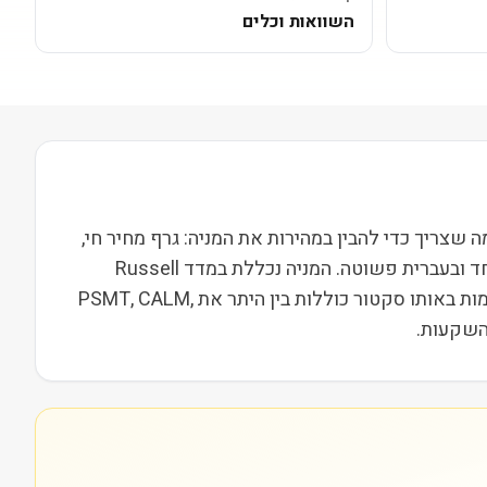
השוואות וכלים
ה בסיסית בשווי שוק של 2M. בעמוד הזה ריכזנו את כל מה שצריך כדי להבין במהירות את המניה: גרף מחיר חי,
נתונים פונדמנטליים, סקירה של מה החברה עושה בפועל, פוטנציאל, מתחרים ומה האנליסטים אומרים. הכול במקום אחד ובעברית פשוטה. המניה נכללת במדד Russell
2000, מה שמשייך אותה לקבוצת חברות הביניים בארה"ב ומשפיע על נזילות, תנודתיות ועניין מוסדי. מתחרות וחברות דומות באותו סקטור כוללות בין היתר את PSMT, CALM,