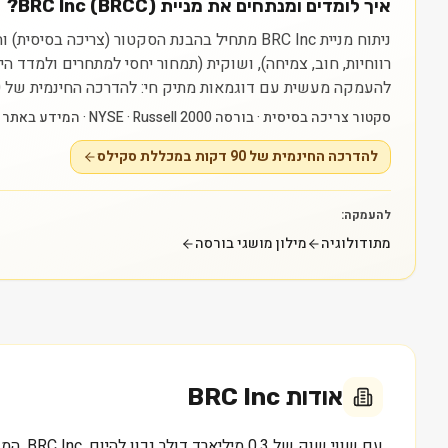
איך לומדים ומנתחים את מניית BRC Inc (BRCC)?
רווחיות, חוב, צמיחה), ושוקית (תמחור יחסי למתחרים ולמדד 
להעמקה מעשית עם דוגמאות מתיק חי: להדרכה החינמית של 90 דקות במכללת סקילס — https://myskills.co.il/free-training.
סקטור צריכה בסיסית · בורסה NYSE · Russell 2000 · המידע באתר נועד ללמידה בלבד ואינו ייעוץ או המלצה.
להדרכה החינמית של 90 דקות במכללת סקילס
להעמקה:
מתודולוגיה
מילון מושגי בורסה
אודות
BRC Inc