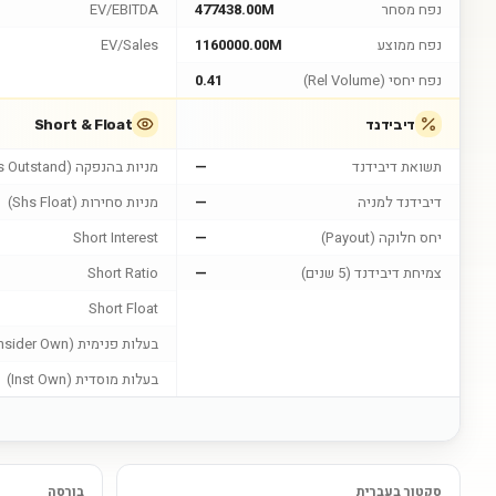
נפח מסחר
477438.00M
EV/EBITDA
נפח ממוצע
1160000.00M
EV/Sales
נפח יחסי (Rel Volume)
0.41
דיבידנד
Short & Float
תשואת דיבידנד
—
מניות בהנפקה (Shs Outstand)
דיבידנד למניה
—
מניות סחירות (Shs Float)
יחס חלוקה (Payout)
—
Short Interest
צמיחת דיבידנד (5 שנים)
—
Short Ratio
Short Float
בעלות פנימית (Insider Own)
בעלות מוסדית (Inst Own)
סקטור בעברית
בורסה