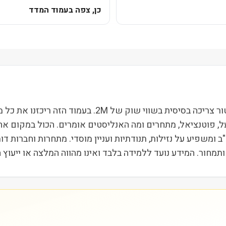
כן, צפה בעמוד המדד
BRC Inc (BRCC) נסחרת בבורסת NYSE ופועלת בסקטור צריכ