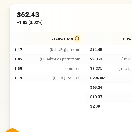
$
62.43
+
1.83
(
3.02%
)
מיחה
מאזן ואיתנות
$14.4B
חוב להון (Debt/Eq)
1.17
שנתי)
23.05%
חוב ל״ט/הון (LT Debt/Eq)
1.05
)
18.27%
יחס שוטף
1.59
$294.0M
יחס מהיר (Quick)
1.19
$65.24
$10.37
$2.79