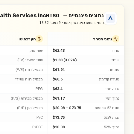
נתונים פיננסיים —
alth Services Inc
BTSG
נתונים מתעדכנים בזמן אמת •
9 באוג׳, 13:32
נתוני מסחר
הערכת שווי
מחיר
$62.43
שווי שוק
שינוי
$1.83 (3.02%)
שווי מפעלי (EV)
פתיחה
$61.94
מכפיל רווח (P/E)
סגירה קודמת
$60.6
מכפיל רווח עתידי
גבוה יומי
$63.4
PEG
נמוך יומי
$61.17
מכפיל מכירות (P/S)
טווח 52 שבועות
$20.08 – $73.75
מכפיל הון (P/B)
גבוה 52W
$73.75
P/C
נמוך 52W
$20.08
P/FCF