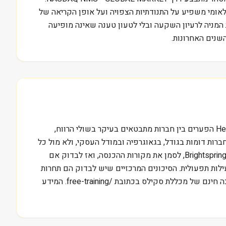
אומי משפיע על התנודתיות הצפויה ועל אופן הקריאה של
ת מסגרת בסיסית לקריאה של הדוחות של Brightspring Health Services Inc, בלי להפוך את המניה לרעיון השקעה ובלי לטעון טענה שאינה מופיעה
שנים האחרונות.
השאלה המרכזית בניתוח BTSG היא מה צריך לקרות בעסק כדי שהתוצאות יצדיקו שווי שוק של 12.4 מיליארד דולר. בענף Health Care הפערים בין חברות מתבטאים בעיקר בשולי הרווח,
רות דומות בגודל, בגאוגרפיה ובמודל העסקי, ולא מול כל
חברה שנמצאת באותו סקטור כללי. עבור משקיע ישראלי, דרך עבודה סבירה היא לפתוח את הדוח האחרון של Brightspring Health Services Inc, לסמן את מקורות ההכנסה, ואז לבדוק אם
ילות תפעולית. הסיכונים המרכזיים שיש לבדוק הם תחרות
מחירים, שינויי רגולציה, סביבת ריבית ותלות בשוק יעד אחד. מי שרוצה ללמוד לקרוא דוחות כאלה בצורה מסודרת יכול להתחיל בהדרכה חינם של מכללת סקילס בכתובת /free-training. המידע