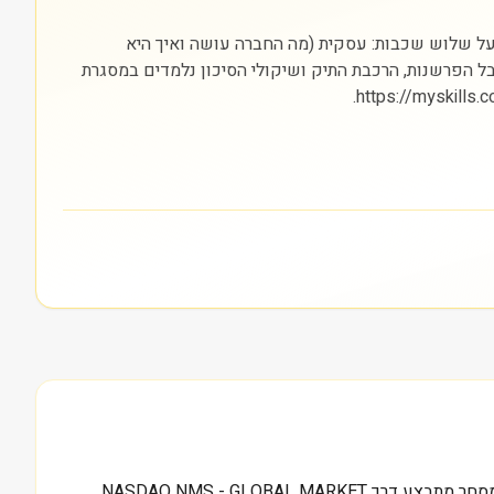
Bri מתחיל בהבנת הסקטור (בריאות) והבורסה בה היא נסחרת (NASDAQ). חשוב להסתכל על שלוש שכבות: עסקית (מה החברה עושה ואיך היא
 אבל הפרשנות, הרכבת התיק ושיקולי הסיכון נלמדים במסגרת
כשמשקיע ישראלי מגיע לעמוד של BTSG, הנתון הראשון שקופץ הוא שווי שוק של 12.4 מיליארד דולר. הפעילות מדווחת מUS, והמסחר מתבצע דרך NASDAQ NMS - GLOBAL MARKET.