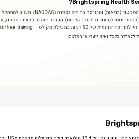
ניתוח מניית ghtspring Health Services Inc
ית (תמחור יחסי למתחרים ולמדד הייחוס). העמוד הזה מרכז את הנתונים,
סקילס — https://myskills.co.il/free-training.
Brightsp