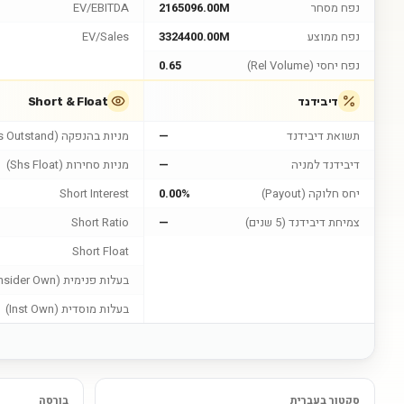
נפח מסחר
2165096.00M
EV/EBITDA
נפח ממוצע
3324400.00M
EV/Sales
נפח יחסי (Rel Volume)
0.65
דיבידנד
Short & Float
תשואת דיבידנד
—
מניות בהנפקה (Shs Outstand)
דיבידנד למניה
—
מניות סחירות (Shs Float)
יחס חלוקה (Payout)
0.00%
Short Interest
צמיחת דיבידנד (5 שנים)
—
Short Ratio
Short Float
בעלות פנימית (Insider Own)
בעלות מוסדית (Inst Own)
סקטור בעברית
בורסה