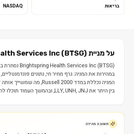
בריאות
NASDAQ
על מניית
) בקצרה
BTSG
(
alth Services Inc
במהירות את המניה: גרף מחיר חי, נתונים פונדמנטליי
המניה נכללת במדד l 2000
בין היתר את LLY, UNH, JNJ, ובהמשך העמוד תוכלו להשוות נתונים, ביצועים ותמחור. המידע נועד ללמידה בלבד ואינו מהווה המלצה או ייעוץ השקעות.
תשובה מהירה