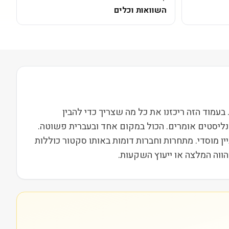
השוואות וכלים
Brightspring Health Services Inc (BTS) נסחרת בבורסת NASDAQ ופועלת בסקטור בריאות בשווי שוק של 144M. בעמוד הזה ריכזנו את כל מה שצריך כדי להבין
אנליסטים אומרים. הכול במקום אחד ובעברית פשוטה.
נודתיות ועניין מוסדי. מתחרות וחברות דומות באותו סקטור כוללות