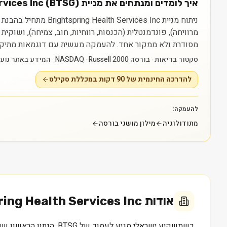
איך לומדים ומנתחים את מניית Brightspring Health Services Inc (BTSG)?
מרוויחה), פונדמנטלית (הכנסות, רווחיות, חוב, צמיחה), ושוק
מסודרת ולא ממקור אחד.
להעמקה מעשית עם דוגמאות מתיק חי: להדרכה החינמית של 90 דקות במכללת 
סקטור בריאות · בורסה NASDAQ · Russell 2000 · המידע באתר נועד ללמידה בלבד ואינו ייעוץ או המלצה.
להדרכה החינמית של 90 דקות במכללת סקילס
להעמקה:
מתודולוגיה
מילון מושגי בורסה
אודות
ring Health Services Inc