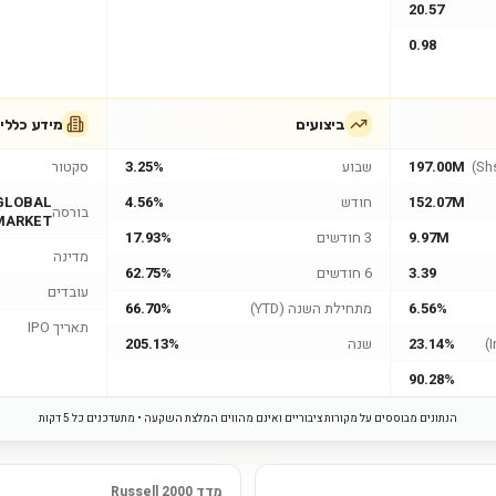
20.57
0.98
ביצועים
מידע כללי
197.00M
שבוע
3.25%
סקטור
152.07M
חודש
4.56%
GLOBAL
בורסה
MARKET
9.97M
3 חודשים
17.93%
מדינה
3.39
6 חודשים
62.75%
עובדים
6.56%
מתחילת השנה (YTD)
66.70%
תאריך IPO
23.14%
שנה
205.13%
90.28%
הנתונים מבוססים על מקורות ציבוריים ואינם מהווים המלצת השקעה • מתעדכנים כל 5 דקות
מדד Russell 2000