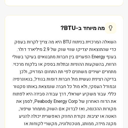
מה מיוחד ב-
BTU
?
השאלה המרכזית בניתוח BTU היא מה צריך לקרות בעסק
כדי שהתוצאות יצדיקו שווי שוק של 2.9 מיליארד דולר.
בענף Energy הפערים בין חברות מתבטאים בעיקר בשולי
הרווח, בהשקעות ההוניות ובתלות בספק או בלקוח מרכזי.
מתחרים ישירים משתנים לפי תת התחום המדויק, ולכן
בדיקה רצינית נעשית מול חברות דומות בגודל, בגאוגרפיה
ובמודל העסקי, ולא מול כל חברה שנמצאת באותו סקטור
כללי. עבור משקיע ישראלי, דרך עבודה סבירה היא לפתוח
את הדוח האחרון של Peabody Energy Corp, לסמן את
מקורות ההכנסה, ואז לבדוק אם השוק מתמחר שיפור,
האטה או יציבות. נקודת החוזק האפשרית יכולה להגיע
מקנה מידה, ממותג, מטכנולוגיה, מקשרי לקוחות או