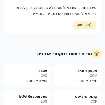
סיכום חוות דעת האנליסטים לא זמין כרגע. ניתן לבדוק
דירוגי אנליסטים באתרי הברוקרים המובילים.
נסה שוב
מניות דומות בסקטור
אנרגיה
אקסון מוביל
שברון
CVX
XOM
שווי שוק:
500B+
שווי שוק:
280B+
קונוקופיליפס
EOG Resources
EOG
COP