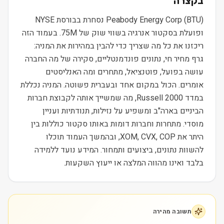
בקצרה
Peabody Energy Corp (BTU) נסחרת בבורסת NYSE
ופועלת בסקטור אנרגיה בשווי שוק של 75M. בעמוד הזה
ריכזנו את כל מה שצריך כדי להבין במהירות את המניה:
גרף מחיר חי, נתונים פונדמנטליים, סקירה של מה החברה
עושה בפועל, פוטנציאל, מתחרים ומה האנליסטים
אומרים. הכול במקום אחד ובעברית פשוטה. המניה נכללת
במדד Russell 2000, מה שמשייך אותה לקבוצת חברות
הביניים בארה"ב ומשפיע על נזילות, תנודתיות ועניין
מוסדי. מתחרות וחברות דומות באותו סקטור כוללות בין
היתר את XOM, CVX, COP, ובהמשך העמוד תוכלו
להשוות נתונים, ביצועים ותמחור. המידע נועד ללמידה
בלבד ואינו מהווה המלצה או ייעוץ השקעות.
תשובה מהירה