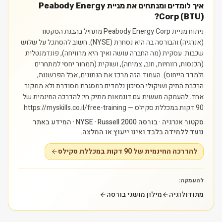
איך לומדים ומנתחים את מניית Peabody Energy
Corp (BTU)?
ניתוח מניית Peabody Energy Corp מתחיל בהבנת הסקטור
(אנרגיה) והבורסה בה היא נסחרת (NYSE). חשוב להסתכל על שלוש
שכבות: עסקית (מה החברה עושה ואיך היא מרוויחה), פונדמנטלית
(הכנסות, רווחיות, חוב, צמיחה), ושוקית (תמחור יחסי למתחרים
ולמדד הייחוס). העמוד הזה מרכז את הנתונים, אבל הפרשנות,
הרכבת התיק ושיקולי הסיכון נלמדים במסגרת מסודרת ולא ממקור
אחד.
להעמקה מעשית עם דוגמאות מתיק חי: להדרכה החינמית של
90 דקות במכללת סקילס — https://myskills.co.il/free-training.
סקטור אנרגיה · בורסה NYSE · Russell 2000 · המידע באתר
נועד ללמידה בלבד ואינו ייעוץ או המלצה.
להדרכה החינמית של 90 דקות במכללת סקילס
להעמקה:
מתודולוגיה
מילון מושגי בורסה