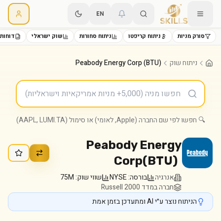
EN
סורק מניות
ניתוח קריפטו
ניתוח סחורות
שוק ישראלי
דוחות 
ניתוח שוק
Peabody Energy Corp (BTU)
🔍 חפשו לפי שם החברה (Apple, לאומי) או סימול (AAPL, LUMI.TA)
Peabody Energy
Corp
(
BTU
)
אנרגיה
בורסה:
NYSE
שווי שוק:
75M
חברה במדד Russell 2000
הניתוח נוצר ע״י AI ומתעדכן בזמן אמת