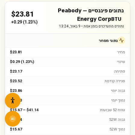
נתונים פיננסיים —
Peabody
$
23.81
Energy Corp
BTU
+
0.29
(
1.23%
)
נתונים מתעדכנים בזמן אמת •
9 באוג׳, 13:24
נתוני מסחר
מחיר
$23.81
שינוי
$0.29 (1.23%)
פתיחה
$23.17
סגירה קודמת
$23.52
גבוה יומי
$23.86
נמוך יומי
$22.93
טווח 52 שבועות
$15.67 – $41.14
גבוה 52W
$41.14
AI
נמוך 52W
$15.67