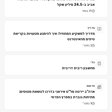
אביב ב-24.5 מיליון שקל
31 במאי
מדריך
מדריך למשקיע המתחיל: איך להימנע מטעויות בקריאת
טיפים מהאינטרנט
2 בפבר׳
כלי
מחשבון ריבית דריבית
חדשות
ארה"ב יירטה מל"ט איראני בדרכו לנושאת מטוסים:
מתיחות גוברת במפרץ הפרסי
3 בפבר׳