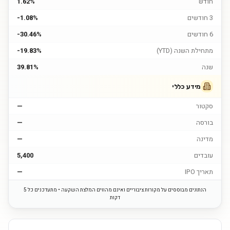
חודש
1.62%
3 חודשים
-1.08%
6 חודשים
-30.46%
מתחילת השנה (YTD)
-19.83%
שנה
39.81%
מידע כללי
סקטור
—
בורסה
—
מדינה
—
עובדים
5,400
תאריך IPO
—
הנתונים מבוססים על מקורות ציבוריים ואינם מהווים המלצת השקעה • מתעדכנים כל 5
דקות