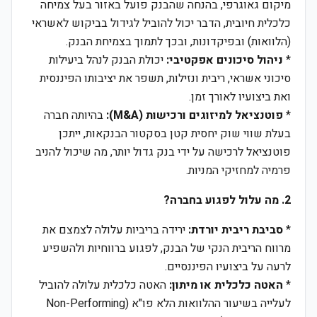
מיקום גאוגרפי, בהנחה שהבנק פועל באזור בעל צמיחה
כלכלית חיובית, הדבר יכול להוביל לגידול בביקוש לאשראי
(הלוואות) ובפיקדונות, ובכך לתמוך בצמיחת הבנק.
*
ניהול סיכונים אפקטיבי:
יכולת הבנק לנהל ביעילות
סיכוני אשראי, ריבית ונזילות, תשפר את יציבותו הפיננסית
ואת ביצועיו לאורך זמן.
*
פוטנציאל למיזוגים ורכישות (M&A):
בהיותה חברה
בעלת שווי שוק יחסית קטן בסקטור הבנקאות, ייתכן
פוטנציאל לרכישה על ידי בנק גדול יותר, מה שיכול להניב
פרמיה למחזיקי המניות.
2. מה עלול לפגוע בחברה?
*
סביבת ריבית יורדת:
ירידה בריביות עלולה לצמצם את
מרווח הריבית הנקי של הבנק, לפגוע ברווחיות ולהשפיע
לרעה על ביצועיו הפיננסיים.
*
האטה כלכלית או מיתון:
האטה כלכלית עלולה להוביל
לעלייה בשיעור ההלוואות הלא פו"א (Non-Performing