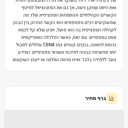
של 0.3 מיליארד דולר משקף את גודלו המצומצם יחסית
ואת היותו שחקן נישה, אך גם את הפוטנציאל למינוף
הקשרים הקהילתיים וההתמחות הספציפית שלו. מה
שמשקיעים רבים מפספסים הוא הקשר ההדוק בין הבנק
לקהילה הספציפית בה הוא פועל, יתרון שלא קל לכמת
אותו במספרים. עם זאת, כאשר הכלכלה האמריקאית
נכנסת להאטה, בנקים קטנים כמו CBNA עלולים לסבול
יותר מחשיפה גבוהה לסיכוני אשראי ספציפיים. המידע
נועד ללמידה בלבד ואינו מהווה המלצה או ייעוץ השקעות.
גרף מחיר