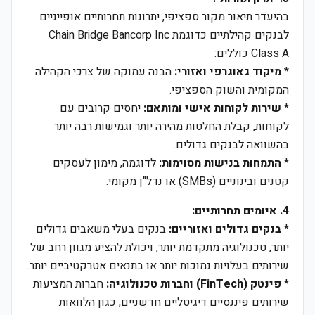
בהיעדר תיאור מקור ספציפי, יתרונות תחרותיים אופייניים
לבנקים קהילתיים כדוגמת Chain Bridge Bancorp Inc
Class A כוללים:
*
מיקוד גאוגרפי ואזורי:
הבנה עמוקה של צרכי הקהילה
המקומית והשוק הספציפי.
*
שירות לקוחות אישי ומותאם:
יחסים קרובים עם
לקוחות, קבלת החלטות מהירה יותר וגמישות רבה יותר
בהשוואה לבנקים גדולים.
*
התמחות בנישות מסוימות:
לדוגמה, מימון לעסקים
קטנים ובינוניים (SMBs) או נדל"ן מקומי.
4. איומים תחרותיים:
*
בנקים גדולים ואזוריים:
בנקים בעלי משאבים גדולים
יותר, טכנולוגיה מתקדמת יותר, ויכולת להציע מגוון רחב של
שירותים בעלויות נמוכות יותר או בתנאים אטרקטיביים יותר.
*
פינטק (FinTech) וחברות טכנולוגיה:
חברות המציעות
שירותים פיננסיים דיגיטליים חדשניים, כגון הלוואות