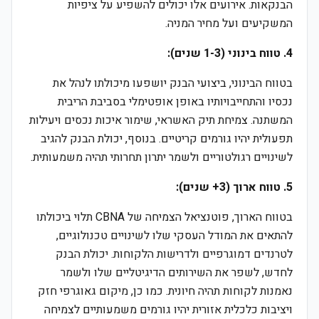
הבנקאות. אירועים אלו יכולים להשפיע על ציפיות
המשקיעים ועל מחיר המניה.
4. טווח בינוני (1-3 שנים):
בטווח הבינוני, ביצועי הבנק יושפעו מיכולתו לנהל את
נכסיו והתחייבויותיו באופן אופטימלי בסביבת הריבית
המשתנה. צמיחת תיק האשראי, שימור איכות נכסים ויעילות
תפעולית יהיו גורמים קריטיים. בנוסף, יכולת הבנק להגיב
לשינויים רגולטוריים ולשמר יתרון תחרותי תהיה משמעותית.
5. טווח ארוך (3+ שנים):
בטווח הארוך, פוטנציאל הצמיחה של CBNA תלוי ביכולתו
להתאים את המודל העסקי שלו לשינויים טכנולוגיים,
לטרנדים דמוגרפיים ולדרישות הלקוחות. יכולת הבנק
לחדש, לשפר את השירותים הדיגיטליים שלו ולשמר
נאמנות לקוחות תהיה חיונית. כמו כן, מיקום גאוגרפי חזק
ויציבות כלכלית אזורית יהיו גורמים משמעותיים לצמיחה