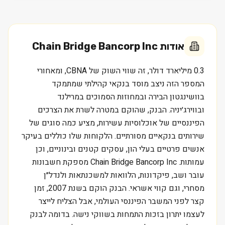
אודות
Chain Bridge Bancorp Inc
0.3 מיליארד דולר, זה שווי השוק של CBNA, ומאחורי
המספר הזה ניצב מוסד בנקאי קהילתי שמתמקד
בוושינגטון הבירה ובמחוזות הסמוכים במרילנד
ובווירג׳יניה. הבנק, שהוקם במטרה לשרת את הצרכים
הפיננסיים של אוכלוסיות עשירות, מציע כמה סוגים של
שירותים בנקאיים מסורתיים. הלקוחות שלו כוללים בעיקר
אנשים פרטיים בעלי הון, עסקים קטנים ובינוניים, וכן
עמותות. Chain Bridge Bancorp Inc מספקת חשבונות
עובר ושב, פיקדונות, הלוואות למשכנתאות ולנדל״ן
מסחרי, וגם קווי אשראי. הבנק הוקם בשנת 2007, זמן
קצר לפני המשבר הפיננסי העולמי, אבל הצליח לייצר
לעצמו יתרון בזכות התמחות בשווקי נישה. בדומה לבנק