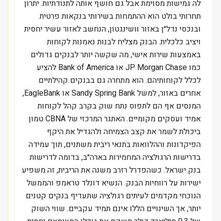
לה גמישות מסוימת אבל גם חושף אותה לתנודתיות. יתרון
תחרותי בולט הוא ההתמחות בשירותי בנקאות פרטית
ובנכסי נדל״ן באזור וושינגטון, הנחשב לאזור עשיר יחסית
ויציב כלכלית. הבנק מצליח לבנות נאמנות לקוחות
באמצעות שירות אישי, מה שקשה יותר לבנקים גדולים
כמו JP Morgan Chase או Bank of America להציע
לכלל לקוחותיהם. הוא מתחרה גם בבנקים קהילתיים
אחרים באזור, למשל Sandy Spring Bank או EagleBank,
המנסים אף הם לתפוס נתח שוק בקרב קהל לקוחות
אמיד ועסקים מקומיים. האתגר המרכזי של CBNA טמון
ביכולת לשמר את קצב הצמיחה ולהגדיל את היקף
הפיקדונות וההלוואות בתנאי ריבית משתנים, תוך עמידה
בדרישות הרגולציה המחמירות בארה״ב, בדומה לדרישות
בנק ישראל. כשהפדרל רזרב משנה את הריבית, זה משפיע
ישירות על רווחיות הבנק. הנשיא דונלד טראמפ והממשל
הנוכחי מקדמים לעיתים רגולציה שתעדיף בנקים קטנים
יותר, אך השינויים הללו אינם תמיד עקביים. שווי השוק