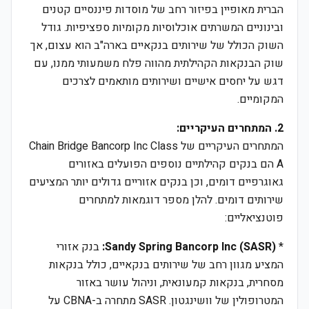
הברית מאופיין בפיזור רחב של מוסדות פיננסיים קטנים
ובינוניים המשרתים אוכלוסיות מקומיות ספציפיות. גודל
השוק הכולל של שירותים בנקאיים בארה"ב הוא עצום, אך
שוק הבנקאות הקהילתית מהווה פלח משמעותי ממנו, עם
דגש על יחסים אישיים ושירותים מותאמים לצרכים
המקומיים.
2. המתחרים העיקריים:
המתחרים העיקריים של Chain Bridge Bancorp Inc Class
A הם בנקים קהילתיים נוספים הפועלים באזורים
גאוגרפיים דומים, וכן בנקים אזוריים גדולים יותר המציעים
שירותים דומים. להלן מספר דוגמאות למתחרים
פוטנציאליים:
*
Sandy Spring Bancorp Inc (SASR):
בנק אזורי
המציע מגוון רחב של שירותים בנקאיים, כולל בנקאות
מסחרית, בנקאות קמעונאית, וניהול עושר באזור
המטרופולין של וושינגטון. SASR מתחרה ב-CBNA על