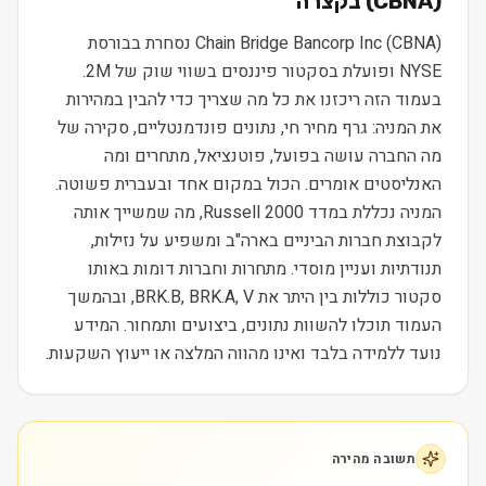
) בקצרה
CBNA
(
Chain Bridge Bancorp Inc (CBNA) נסחרת בבורסת
NYSE ופועלת בסקטור פיננסים בשווי שוק של 2M.
בעמוד הזה ריכזנו את כל מה שצריך כדי להבין במהירות
את המניה: גרף מחיר חי, נתונים פונדמנטליים, סקירה של
מה החברה עושה בפועל, פוטנציאל, מתחרים ומה
האנליסטים אומרים. הכול במקום אחד ובעברית פשוטה.
המניה נכללת במדד Russell 2000, מה שמשייך אותה
לקבוצת חברות הביניים בארה"ב ומשפיע על נזילות,
תנודתיות ועניין מוסדי. מתחרות וחברות דומות באותו
סקטור כוללות בין היתר את BRK.B, BRK.A, V, ובהמשך
העמוד תוכלו להשוות נתונים, ביצועים ותמחור. המידע
נועד ללמידה בלבד ואינו מהווה המלצה או ייעוץ השקעות.
תשובה מהירה