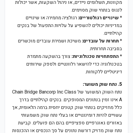
מקוונות, תשלומים ניידים, או ניהול השקעות, אשר יכולות
לנגוס בנתחי שוק מסוימים.
*
שינויים רגולטוריים:
רגולציה מחמירה או שינויים
במדיניות יכולים להשפיע על עלויות התפעול של בנקים
קהילתיים.
*
תחרות על עובדים:
משיכת ושמירת עובדים מוכשרים
בסביבה תחרותית.
*
התפתחויות טכנולוגיות:
צורך בהשקעה מתמדת
בטכנולוגיה כדי להישאר רלוונטיים ולספק שירותים
דיגיטליים ללקוחות.
5. נתח שוק משוער:
נתח השוק המשוער של Chain Bridge Bancorp Inc Class
A אינו זמין בנתונים המסופקים. בנקים קהילתיים בדרך
כלל מחזיקים בנתחי שוק קטנים יחסית ברמה הלאומית, אך
עשויים להיות דומיננטיים או בעלי נתח שוק משמעותי
באזורים גאוגרפיים ספציפיים בהם הם פועלים. קביעת
נתח שוק מדויק דורשת נתונים על סך הנכסים או ההכנסות