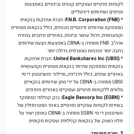
לקוחות פרטיים ועסקיים קטנים ובינוניים באמצעות
סניפים ושירותים דיגיטליים.
*
F.N.B. Corporation (FNB):
חברת אחזקות בנקאית
המספקת שירותים פיננסיים מגוונים, כולל בנקאות מסחרית
וקמעונאית, ניהול עושר וביטוח, באזורים נרחבים במזרח
ארה"ב. FNB מתחרה ב-CBNA באמצעות הצעת שירותים
רחבה יותר ונוכחות גאוגרפית גדולה יותר.
*
United Bankshares Inc (UBSI):
חברת אחזקות
בנקאית המספקת שירותי בנקאות מסחרית וקמעונאית
באזורים שונים, כולל וירג'יניה, מרילנד ווושינגטון די.סי.
UBSI מתחרה ב-CBNA על ידי מתן שירותים בנקאיים
מלאים ללקוחות פרטיים ועסקיים באזורים חופפים.
*
Eagle Bancorp Inc (EGBN):
בנק קהילתי המתמקד
בשירות לקוחות עסקיים ופרטיים באזור המטרופולין של
וושינגטון די.סי. EGBN מתחרה ב-CBNA באופן ישיר על
פלח השוק של בנקאות קהילתית ועסקית מקומית.
3. יתרון תחרותי: