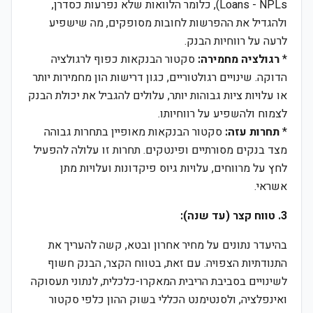
Loans - NPLs), כלומר הלוואות שלא נפרעות כסדרן,
ולהגדיל את ההפרשות לחובות מסופקים, מה שישפיע
לרעה על רווחיות הבנק.
*
רגולציה מחמירה:
סקטור הבנקאות כפוף לרגולציה
הדוקה. שינויים רגולטוריים, כגון דרישות הון מחמירות יותר
או עלויות ציות גבוהות יותר, עלולים להגביל את יכולת הבנק
לצמוח ולהשפיע על רווחיותו.
*
תחרות עזה:
סקטור הבנקאות מאופיין בתחרות גבוהה
מצד בנקים מסורתיים ופינטקים. תחרות זו עלולה להפעיל
לחץ על מרווחים, עלויות גיוס פיקדונות ועלויות מתן
אשראי.
3. טווח קצר (עד שנה):
בהיעדר נתונים על מחיר אחרון ובטא, קשה להעריך את
התנודתיות הצפויה. עם זאת, בטווח הקצר, הבנק חשוף
לשינויים בסביבת הריבית המאקרו-כלכלית, לנתוני תעסוקה
ואינפלציה, ולסנטימנט הכללי בשוק ההון כלפי סקטור