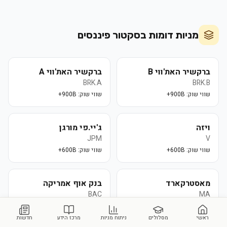
מניות דומות בסקטור
פיננסים
ברקשיר האת'ווי B
ברקשיר האת'ווי A
BRK.A
BRK.B
שווי שוק:
900B+
שווי שוק:
900B+
ויזה
ג'יי.פי מורגן
JPM
V
שווי שוק:
600B+
שווי שוק:
600B+
מאסטרקארד
בנק אוף אמריקה
BAC
MA
שווי שוק:
500B+
שווי שוק:
280B+
ראשי
מסלולים
ניתוח מניות
מרכז הידע
חדשות