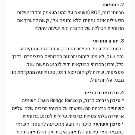
2. רווחיות:
מרווחי רווח, ROE (תשואה על ההון העצמי) ומדדי יעילות
תפעולית אינם זמינים. ללא נתונים אלו, קשה להעריך את
הרווחיות הכוללת של החברה ואת יעילות ניהולה.
3. יתרון תחרותי:
בהיעדר מידע על פעילות החברה, אסטרטגיה עסקית או
נתח שוק, לא ניתן לזהות יתרונות תחרותיים ספציפיים. בדרך
כלל, יתרון תחרותי בבנקאות יכול לנבוע מנישת שוק
ספציפית, שירות לקוחות יוצא דופן, טכנולוגיה מתקדמת או
מבנה עלויות יעיל.
4. סיכונים מרכזיים:
*
סיכון ריבית:
כבנק, Chain Bridge Bancorp חשופה
לשינויים בריביות המשפיעים על מרווחי הריבית שלה. עלייה
או ירידה בלתי צפויות בריביות עלולות לפגוע ברווחיות.
*
סיכון אשראי:
סיכון זה נובע מחשיפה להפסדי אשראי
כתוצאה מאי-פירעון הלוואות. איכות תיק ההלוואות וניהול