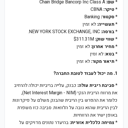
*
שם:
Chain Bridge Bancorp Inc Class A
*
טיקר:
CBNA
*
סקטור:
Banking
*
תעשייה:
לא זמין
*
בורסה:
NEW YORK STOCK EXCHANGE, INC.
*
שווי שוק:
$311.31M
*
מחיר אחרון:
לא זמין
*
בטא:
לא זמין
*
תיאור מקור:
לא זמין
1. מה יכול לעבוד לטובת החברה?
*
סביבת ריבית עולה:
כבנק, עלייה בריביות יכולה להרחיב
את מרווח הריבית הנקי (Net Interest Margin - NIM),
כלומר את ההפרש בין הריבית שהבנק משלם על פיקדונות
לבין הריבית שהוא גובה על הלוואות. סביבה כזו משפרת
באופן ישיר את הרווחיות.
*
צמיחה כלכלית אזורית:
בהיעדר נתונים מדויקים על