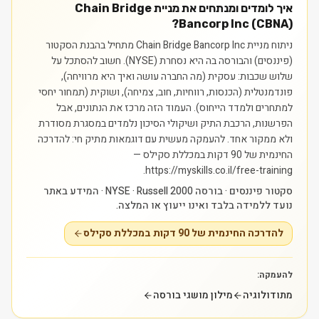
איך לומדים ומנתחים את מניית Chain Bridge
Bancorp Inc (CBNA)?
ניתוח מניית Chain Bridge Bancorp Inc מתחיל בהבנת הסקטור
(פיננסים) והבורסה בה היא נסחרת (NYSE). חשוב להסתכל על
שלוש שכבות: עסקית (מה החברה עושה ואיך היא מרוויחה),
פונדמנטלית (הכנסות, רווחיות, חוב, צמיחה), ושוקית (תמחור יחסי
למתחרים ולמדד הייחוס). העמוד הזה מרכז את הנתונים, אבל
הפרשנות, הרכבת התיק ושיקולי הסיכון נלמדים במסגרת מסודרת
ולא ממקור אחד.
להעמקה מעשית עם דוגמאות מתיק חי: להדרכה
החינמית של 90 דקות במכללת סקילס —
https://myskills.co.il/free-training.
סקטור פיננסים · בורסה NYSE · Russell 2000 · המידע באתר
נועד ללמידה בלבד ואינו ייעוץ או המלצה.
להדרכה החינמית של 90 דקות במכללת סקילס
להעמקה:
מתודולוגיה
מילון מושגי בורסה