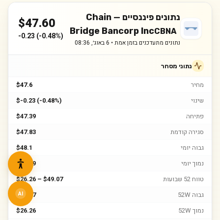
נתונים פיננסיים —
Chain
$
47.60
Bridge Bancorp Inc
CBNA
-0.23
(
-0.48%
)
נתונים מתעדכנים בזמן אמת •
6 באוג׳, 08:36
נתוני מסחר
מחיר
$47.6
שינוי
$-0.23 (-0.48%)
פתיחה
$47.39
סגירה קודמת
$47.83
גבוה יומי
$48.1
נמוך יומי
$45.49
טווח 52 שבועות
$26.26 – $49.07
גבוה 52W
$49.07
AI
נמוך 52W
$26.26