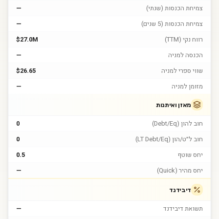
צמיחת הכנסות (שנתי)
—
צמיחת הכנסות (5 שנים)
—
רווח נקי (TTM)
$27.0M
הכנסה למניה
—
שווי ספרי למניה
$26.65
מזומן למניה
—
מאזן ואיתנות
חוב להון (Debt/Eq)
0
חוב ל״ט/הון (LT Debt/Eq)
0
יחס שוטף
0.5
יחס מהיר (Quick)
—
דיבידנד
תשואת דיבידנד
—