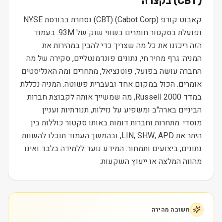
(
CBT
) בקצרה
קאבוט קורפ (Cabot Corp) (CBT) נסחרת בבורסת NYSE
ופועלת בסקטור חומרים בשווי שוק של 93M. בעמוד
הזה ריכזנו את כל מה שצריך כדי להבין במהירות את
המניה: גרף מחיר חי, נתונים פונדמנטליים, סקירה של מה
החברה עושה בפועל, פוטנציאל, מתחרים ומה האנליסטים
אומרים. הכול במקום אחד ובעברית פשוטה. המניה נכללת
במדד Russell 2000, מה שמשייך אותה לקבוצת חברות
הביניים בארה"ב ומשפיע על נזילות, תנודתיות ועניין
מוסדי. מתחרות וחברות דומות באותו סקטור כוללות בין
היתר את LIN, SHW, APD, ובהמשך העמוד תוכלו להשוות
נתונים, ביצועים ותמחור. המידע נועד ללמידה בלבד ואינו
מהווה המלצה או ייעוץ השקעות.
תשובה מהירה