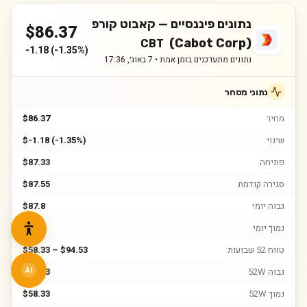
נתונים פיננסיים —
קאבוט קורפ
$
86.37
(Cabot Corp)
CBT
-1.18
(
-1.35%
)
נתונים מתעדכנים בזמן אמת •
7 באוג׳, 17:36
נתוני מסחר
מחיר
$86.37
שינוי
$-1.18 (-1.35%)
פתיחה
$87.33
סגירה קודמת
$87.55
גבוה יומי
$87.8
נמוך יומי
$85.6
טווח 52 שבועות
$58.33 – $94.53
גבוה 52W
$94.53
AI
נמוך 52W
$58.33