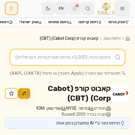
EN
סורק מניות
ניתוח קריפטו
ניתוח סחורות
שוק ישראלי
דוחות 
ניתוח שוק
קאבוט קורפ (Cabot Corp) (CBT)
🔍 חפשו לפי שם החברה (Apple, לאומי) או סימול (AAPL, LUMI.TA)
קאבוט קורפ (Cabot
)
CBT
(
Corp)
חומרים
בורסה:
NYSE
שווי שוק:
93M
חברה במדד Russell 2000
הניתוח נוצר ע״י AI ומתעדכן בזמן אמת