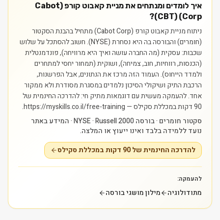
איך לומדים ומנתחים את מניית קאבוט קורפ (Cabot
Corp) (CBT)?
ניתוח מניית קאבוט קורפ (Cabot Corp) מתחיל בהבנת הסקטור
(חומרים) והבורסה בה היא נסחרת (NYSE). חשוב להסתכל על שלוש
שכבות: עסקית (מה החברה עושה ואיך היא מרוויחה), פונדמנטלית
(הכנסות, רווחיות, חוב, צמיחה), ושוקית (תמחור יחסי למתחרים
ולמדד הייחוס). העמוד הזה מרכז את הנתונים, אבל הפרשנות,
הרכבת התיק ושיקולי הסיכון נלמדים במסגרת מסודרת ולא ממקור
אחד.
להעמקה מעשית עם דוגמאות מתיק חי: להדרכה החינמית של
90 דקות במכללת סקילס — https://myskills.co.il/free-training.
סקטור חומרים · בורסה NYSE · Russell 2000 · המידע באתר
נועד ללמידה בלבד ואינו ייעוץ או המלצה.
להדרכה החינמית של 90 דקות במכללת סקילס
להעמקה:
מתודולוגיה
מילון מושגי בורסה