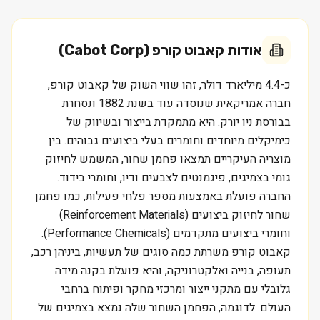
אודות
קאבוט קורפ (Cabot Corp)
כ-4.4 מיליארד דולר, זהו שווי השוק של קאבוט קורפ,
חברה אמריקאית שנוסדה עוד בשנת 1882 ונסחרת
בבורסת ניו יורק. היא מתמקדת בייצור ובשיווק של
כימיקלים מיוחדים וחומרים בעלי ביצועים גבוהים. בין
מוצריה העיקריים תמצאו פחמן שחור, המשמש לחיזוק
גומי בצמיגים, פיגמנטים לצבעים ודיו, וחומרי בידוד.
החברה פועלת באמצעות מספר פלחי פעילות, כמו פחמן
שחור לחיזוק ביצועים (Reinforcement Materials)
וחומרי ביצועים מתקדמים (Performance Chemicals).
קאבוט קורפ משרתת כמה סוגים של תעשיות, ביניהן רכב,
תעופה, בנייה ואלקטרוניקה, והיא פועלת בקנה מידה
גלובלי עם מתקני ייצור ומרכזי מחקר ופיתוח ברחבי
העולם. לדוגמה, הפחמן השחור שלה נמצא בצמיגים של