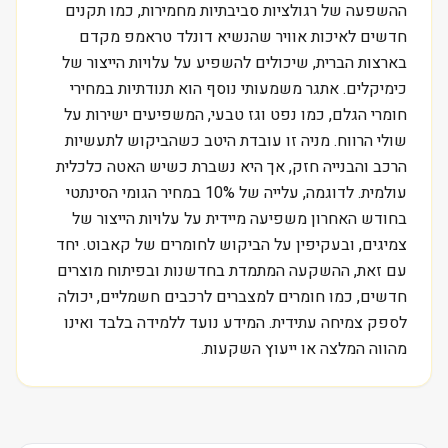
ההשפעה של רגולציות סביבתיות מחמירות, כמו תקנים
חדשים לאיכות אוויר שהנשיא דונלד טראמפ מקדם
בארצות הברית, שיכולים להשפיע על עלויות הייצור של
כימיקלים. אתגר משמעותי נוסף הוא תנודתיות במחירי
חומרי הגלם, כמו נפט וגז טבעי, המשפיעים ישירות על
שולי הרווח. מניה זו עובדת היטב כשהביקוש לתעשיות
הרכב והבנייה חזק, אך היא נשברת כשיש האטה כלכלית
עולמית. לדוגמה, עלייה של 10% במחיר הגומי הסינתטי
בחודש האחרון משפיעה מיידית על עלויות הייצור של
צמיגים, ובעקיפין על הביקוש לחומרים של קאבוט. יחד
עם זאת, ההשקעה המתמדת בחדשנות ובפיתוח מוצרים
חדשים, כמו חומרים למצברים לרכבים חשמליים, יכולה
לספק צמיחה עתידית. המידע נועד ללמידה בלבד ואינו
מהווה המלצה או ייעוץ השקעות.