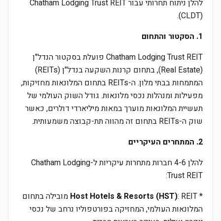
להלן ניתוח תחרותי עבור Chatham Lodging Trust REIT
(CLDT).
1. הסקטור והתחום
Chatham Lodging Trust REIT פועלת בסקטור הנדל"ן
(Real Estate), בתחום קרנות השקעה בנדל"ן (REITs)
המתמחות בבתי מלון. ה-REITs בתחום המלונאות מחזיקות,
מפעילות ומנהלות נכסי מלונאות. גודל השוק העולמי של
תעשיית המלונאות מוערך במאות מיליארדי דולרים, כאשר
שוק ה-REITs בתחום זה מהווה תת-קבוצה משמעותית.
2. המתחרים העיקריים
להלן 4-6 חברות מתחרות עיקריות ל-Chatham Lodging
Trust REIT:
*
Host Hotels & Resorts (HST)
: REIT מובילה בתחום
המלונאות העולמי, המחזיקה בפורטפוליו נרחב של נכסי