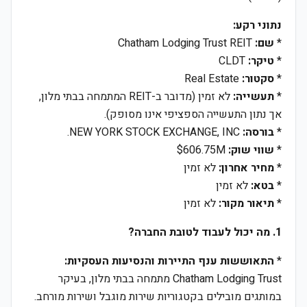
נתוני רקע:
*
שם:
Chatham Lodging Trust REIT
*
טיקר:
CLDT
*
סקטור:
Real Estate
*
תעשייה:
לא זמין (מדובר ב-REIT המתמחה בבתי מלון,
אך נתון התעשייה הספציפי אינו מסופק).
*
בורסה:
NEW YORK STOCK EXCHANGE, INC.
*
שווי שוק:
$606.75M
*
מחיר אחרון:
לא זמין
*
בטא:
לא זמין
*
תיאור מקור:
לא זמין
1. מה יכול לעבוד לטובת החברה?
*
התאוששות ענף התיירות והנסיעות העסקיות:
Chatham Lodging Trust מתמחה בבתי מלון, בעיקר
במותגים מובילים בקטגוריות שירות מוגבל ושירות מורחב.