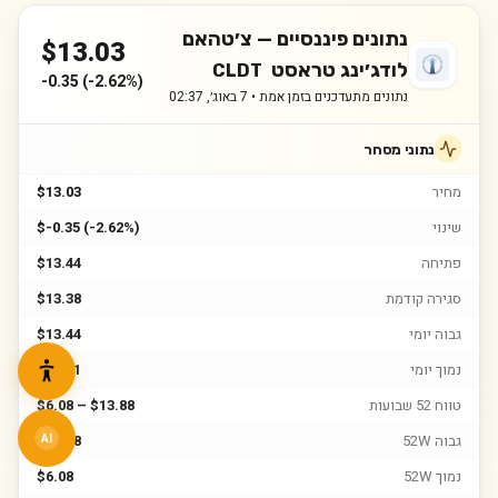
נתונים פיננסיים —
צ׳טהאם
$
13.03
לודג׳ינג טראסט
CLDT
-0.35
(
-2.62%
)
נתונים מתעדכנים בזמן אמת •
7 באוג׳, 02:37
נתוני מסחר
מחיר
$13.03
שינוי
$-0.35 (-2.62%)
פתיחה
$13.44
סגירה קודמת
$13.38
גבוה יומי
$13.44
נמוך יומי
$12.91
טווח 52 שבועות
$6.08 – $13.88
גבוה 52W
$13.88
AI
נמוך 52W
$6.08