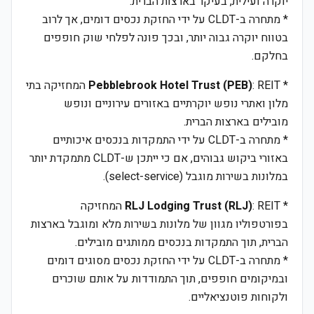
יוקרה ועילית, בעיקר בארצות הברית.
* מתחרה ב-CLDT על ידי החזקת נכסים דומים, אך לרוב
בטווח יוקרה גבוה יותר, ובכך פונה לפלחי שוק חופפים
בחלקם.
*
Pebblebrook Hotel Trust (PEB)
: REIT המחזיקה בתי
מלון ואתרי נופש יוקרתיים באזורים עירוניים ונופש
מובילים בארצות הברית.
* מתחרה ב-CLDT על ידי התמקדות בנכסים איכותיים
באזורי ביקוש גבוהים, אם כי ייתכן ש-CLDT מתמקדת יותר
במלונות בשירות מוגבל (select-service).
*
RLJ Lodging Trust (RLJ)
: REIT המחזיקה
בפורטפוליו מגוון של מלונות בשירות מלא ומוגבל בארצות
הברית, תוך התמקדות בנכסים ממותגים מובילים.
* מתחרה ב-CLDT על ידי החזקת נכסים מסוגים דומים
ובמיקומים חופפים, תוך התמודדות על אותם שוכרים
ולקוחות פוטנציאליים.