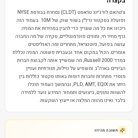
בקצרה
צ׳טהאם לודג׳ינג טראסט (CLDT) נסחרת בבורסת NYSE
ופועלת בסקטור נדל״ן בשווי שוק של 10M. בעמוד הזה
ריכזנו את כל מה שצריך כדי להבין במהירות את המניה:
גרף מחיר חי, נתונים פונדמנטליים, סקירה של מה החברה
עושה בפועל, פוטנציאל, מתחרים ומה האנליסטים
אומרים. הכול במקום אחד ובעברית פשוטה. המניה נכללת
במדד Russell 2000, מה שמשייך אותה לקבוצת חברות
הביניים בארה"ב ומשפיע על נזילות, תנודתיות ועניין
מוסדי. מתחרות וחברות דומות באותו סקטור כוללות בין
היתר את PLD, AMT, EQIX, ובהמשך העמוד תוכלו
להשוות נתונים, ביצועים ותמחור. המידע נועד ללמידה
בלבד ואינו מהווה המלצה או ייעוץ השקעות.
תשובה מהירה