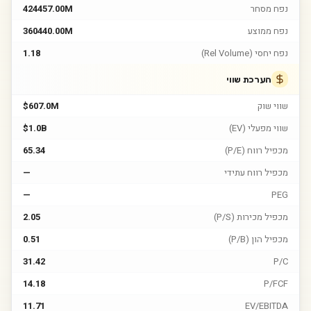
נפח מסחר
424457.00M
נפח ממוצע
360440.00M
נפח יחסי (Rel Volume)
1.18
הערכת שווי
שווי שוק
$607.0M
שווי מפעלי (EV)
$1.0B
מכפיל רווח (P/E)
65.34
מכפיל רווח עתידי
—
—
PEG
מכפיל מכירות (P/S)
2.05
מכפיל הון (P/B)
0.51
31.42
P/C
14.18
P/FCF
11.71
EV/EBITDA