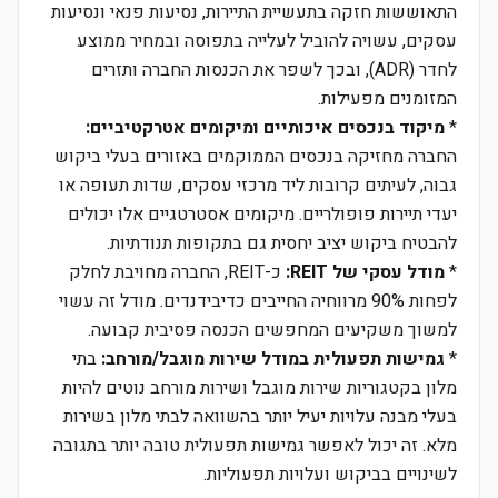
התאוששות חזקה בתעשיית התיירות, נסיעות פנאי ונסיעות
עסקים, עשויה להוביל לעלייה בתפוסה ובמחיר ממוצע
לחדר (ADR), ובכך לשפר את הכנסות החברה ותזרים
המזומנים מפעילות.
*
מיקוד בנכסים איכותיים ומיקומים אטרקטיביים:
החברה מחזיקה בנכסים הממוקמים באזורים בעלי ביקוש
גבוה, לעיתים קרובות ליד מרכזי עסקים, שדות תעופה או
יעדי תיירות פופולריים. מיקומים אסטרטגיים אלו יכולים
להבטיח ביקוש יציב יחסית גם בתקופות תנודתיות.
*
מודל עסקי של REIT:
כ-REIT, החברה מחויבת לחלק
לפחות 90% מרווחיה החייבים כדיבידנדים. מודל זה עשוי
למשוך משקיעים המחפשים הכנסה פסיבית קבועה.
*
גמישות תפעולית במודל שירות מוגבל/מורחב:
בתי
מלון בקטגוריות שירות מוגבל ושירות מורחב נוטים להיות
בעלי מבנה עלויות יעיל יותר בהשוואה לבתי מלון בשירות
מלא. זה יכול לאפשר גמישות תפעולית טובה יותר בתגובה
לשינויים בביקוש ועלויות תפעוליות.