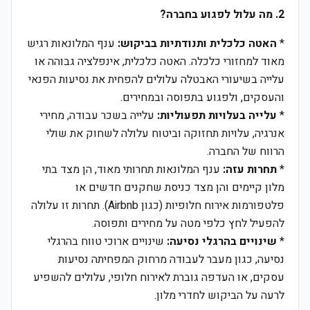
2. מה עלול לפגוע בחברה?
*
האטה כלכלית ותנודתיות בביקוש:
ענף המלונאות רגיש
מאוד למחזורי כלכלה. האטה כלכלית, אינפלציה גבוהה או
עלייה בשיעורי האבטלה עלולים להפחית את נסיעות הפנאי
והעסקים, ולפגוע בתפוסה ובמחירים.
*
עלייה בעלויות תפעוליות:
עלייה בשכר עבודה, מחירי
אנרגיה, עלויות תחזוקה וביטוח עלולה לשחוק את שולי
הרווח של החברה.
*
תחרות עזה:
ענף המלונאות תחרותי מאוד, הן מצד בתי
מלון קיימים והן מצד כניסת שחקנים חדשים או
פלטפורמות אירוח חלופיות (כגון Airbnb). תחרות זו עלולה
להפעיל לחץ כלפי מטה על מחירים ותפוסה.
*
שינויים בהרגלי נסיעה:
שינויים ארוכי טווח בהרגלי
נסיעה, כגון מעבר לעבודה מרחוק המפחיתה נסיעות
עסקים, או העדפה גוברת לאירוח חלופי, עלולים להשפיע
לרעה על הביקוש לחדרי מלון.