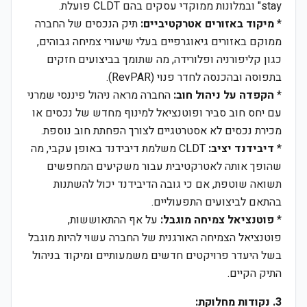
stay" ובמלונות ממוקדי עסקים בהם CLDT פועלת.
*
מיקוד באזורים אטרקטיביים:
תיק הנכסים של החברה
ממוקם באזורים גיאוגרפיים בעלי שיעורי צמיחה גבוהים,
כגון קליפורניה ופלורידה, מה שתומך בביצועים חזקים
בתפוסה ובהכנסה לחדר פנוי (RevPAR).
*
הקפדה על ניהול חוב:
החברה מראה ניהול פיננסי שמרני
עם יחס חוב סביר ופוטנציאל למינוף מחדש של נכסים או
מכירת נכסים לא אסטרטגיים לצורך הפחתת חוב נוספת.
*
דיבידנד יציב:
CLDT משלמת דיבידנד באופן עקבי, מה
שהופך אותה לאטרקטיבית עבור משקיעים המחפשים
תשואה שוטפת, אם כי גובה הדיבידנד יכול להשתנות
בהתאם לביצועים התפעוליים.
*
פוטנציאל צמיחה מוגבל:
על אף ההתאוששות,
פוטנציאל הצמיחה האורגנית של החברה עשוי להיות מוגבל
בשל היעדר פרויקטים חדשים משמעותיים ומיקוד בניהול
התיק הקיים.
3. נקודות מחלוקת: