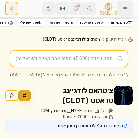
EN
סורק מניות
ניתוח קריפטו
ניתוח סחורות
שוק ישראלי
דוחות 
ניתוח שוק
צ׳טהאם לודג׳ינג טראסט (CLDT)
🔍 חפשו לפי שם החברה (Apple, לאומי) או סימול (AAPL, LUMI.TA)
צ׳טהאם לודג׳ינג
טראסט
(
CLDT
)
נדל״ן
בורסה:
NYSE
שווי שוק:
10M
חברה במדד Russell 2000
הניתוח נוצר ע״י AI ומתעדכן בזמן אמת