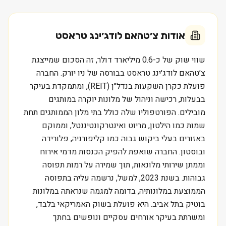
אודות
צ׳טהאם לודג׳ינג טראסט
שווי שוק של כ-0.6 מיליארד דולר, זה הסכום שמייצגת
צ׳טהאם לודג׳ינג טראסט בבורסה של ניו יורק. החברה
פועלת כקרן השקעות בנדל״ן (REIT), ומתמקדת בעיקר
בבעלות, רכישה וניהול של מלונות יוקרה במותגים
מובילים. הפורטפוליו שלה כולל בתי מלון הממותגים תחת
שמות כמו הילטון, מריוט ואינטרקונטיננטל, וממוקם
באזורים בעלי ביקוש גבוה כמו קליפורניה, פלורידה
ובוסטון. החברה שואפת להפיק הכנסות מדמי אירוח
וממתן שירותי מלונאות, תוך שמירה על רמות תפוסה
גבוהות. בשנת 2023, למשל, נרשמה עליה בתפוסה
הממוצעת במלונותיה, בדומה למגמה שנראתה במלונות
בוטיק בתל אביב. היא פועלת בשוק האמריקאי בלבד,
ומשרתת בעיקר אורחים עסקיים ונופשים בחתך