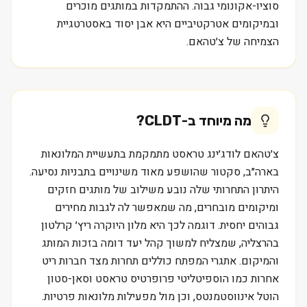
סוציו-אקונומי גבוה. ההתמקדות במותגים מוכרים
ובמיקומים אטרקטיביים היא אבן יסוד באסטרטגיית
הצמיחה של צ׳טהאם.
מה מיוחד ב-
CLDT
?
צ׳טהאם לודג׳ינג טראסט מתמקמת בתעשיית המלונאות
בארה״ב, סקטור שהושפע מאוד משינויים בתבניות נסיעה.
היתרון התחרותי שלה נובע משילוב של מותגים חזקים
ומיקומים מובחרים, מה שמאפשר לה לגבות מחירים
גבוהים יחסית. דוגמה לכך היא מלון היוקרה ריץ׳ קרלטון
בהרצליה, שמצליח למשוך קהל יעד דומה בזכות המותג
והמיקום. אתגרי המפתח כוללים תחרות מצד חברות ריט
אחרות כמו הוספיטליטי פרופרטיס טראסט וסאן-סטון
הוטל אינווסטמנטס, וכן מול מפעילות מלונאות פרטיות.