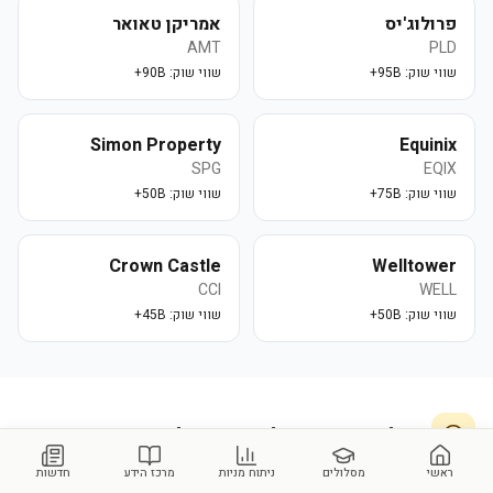
פרולוג'יס
אמריקן טאואר
AMT
PLD
שווי שוק:
95B+
שווי שוק:
90B+
Simon Property
Equinix
SPG
EQIX
שווי שוק:
75B+
שווי שוק:
50B+
Crown Castle
Welltower
CCI
WELL
שווי שוק:
50B+
שווי שוק:
45B+
שאלות נפוצות על
צ׳טהאם לודג׳ינג טראסט
ראשי
מסלולים
ניתוח מניות
מרכז הידע
חדשות