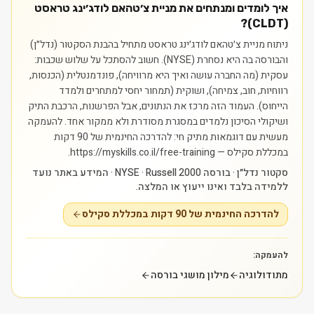
איך לומדים ומנתחים את מניית צ׳טהאם לודג׳ינג טראסט
(CLDT)?
ניתוח מניית צ׳טהאם לודג׳ינג טראסט מתחיל בהבנת הסקטור (נדל״ן)
והבורסה בה היא נסחרת (NYSE). חשוב להסתכל על שלוש שכבות:
עסקית (מה החברה עושה ואיך היא מרוויחה), פונדמנטלית (הכנסות,
רווחיות, חוב, צמיחה), ושוקית (תמחור יחסי למתחרים ולמדד
הייחוס). העמוד הזה מרכז את הנתונים, אבל הפרשנות, הרכבת התיק
ושיקולי הסיכון נלמדים במסגרת מסודרת ולא ממקור אחד.
להעמקה
מעשית עם דוגמאות מתיק חי: להדרכה החינמית של 90 דקות
במכללת סקילס — https://myskills.co.il/free-training.
סקטור נדל״ן · בורסה NYSE · Russell 2000 · המידע באתר נועד
ללמידה בלבד ואינו ייעוץ או המלצה.
להדרכה החינמית של 90 דקות במכללת סקילס
להעמקה:
מתודולוגיה
מילון מושגי בורסה