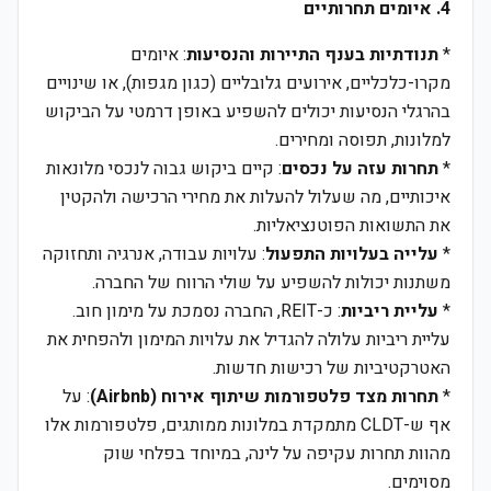
4. איומים תחרותיים
*
תנודתיות בענף התיירות והנסיעות
: איומים
מקרו-כלכליים, אירועים גלובליים (כגון מגפות), או שינויים
בהרגלי הנסיעות יכולים להשפיע באופן דרמטי על הביקוש
למלונות, תפוסה ומחירים.
*
תחרות עזה על נכסים
: קיים ביקוש גבוה לנכסי מלונאות
איכותיים, מה שעלול להעלות את מחירי הרכישה ולהקטין
את התשואות הפוטנציאליות.
*
עלייה בעלויות התפעול
: עלויות עבודה, אנרגיה ותחזוקה
משתנות יכולות להשפיע על שולי הרווח של החברה.
*
עליית ריביות
: כ-REIT, החברה נסמכת על מימון חוב.
עליית ריביות עלולה להגדיל את עלויות המימון ולהפחית את
האטרקטיביות של רכישות חדשות.
*
תחרות מצד פלטפורמות שיתוף אירוח (Airbnb)
: על
אף ש-CLDT מתמקדת במלונות ממותגים, פלטפורמות אלו
מהוות תחרות עקיפה על לינה, במיוחד בפלחי שוק
מסוימים.