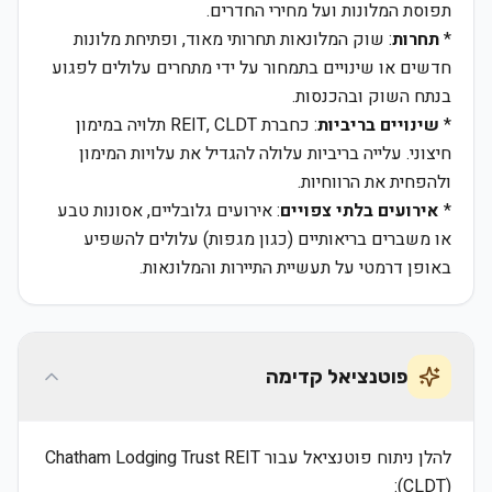
תפוסת המלונות ועל מחירי החדרים.
*
תחרות
: שוק המלונאות תחרותי מאוד, ופתיחת מלונות
חדשים או שינויים בתמחור על ידי מתחרים עלולים לפגוע
בנתח השוק ובהכנסות.
*
שינויים בריביות
: כחברת REIT, CLDT תלויה במימון
חיצוני. עלייה בריביות עלולה להגדיל את עלויות המימון
ולהפחית את הרווחיות.
*
אירועים בלתי צפויים
: אירועים גלובליים, אסונות טבע
או משברים בריאותיים (כגון מגפות) עלולים להשפיע
באופן דרמטי על תעשיית התיירות והמלונאות.
פוטנציאל קדימה
להלן ניתוח פוטנציאל עבור Chatham Lodging Trust REIT
(CLDT):