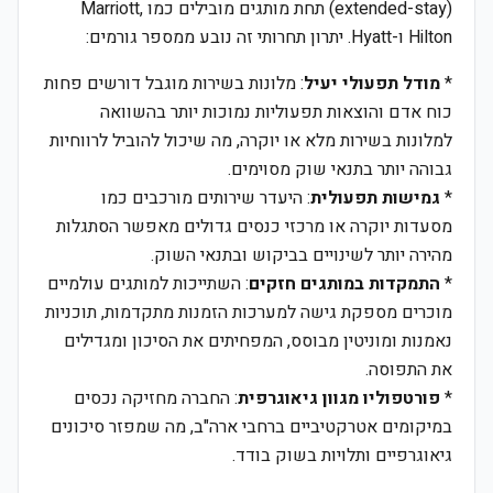
(extended-stay) תחת מותגים מובילים כמו Marriott,
Hilton ו-Hyatt. יתרון תחרותי זה נובע ממספר גורמים:
*
מודל תפעולי יעיל
: מלונות בשירות מוגבל דורשים פחות
כוח אדם והוצאות תפעוליות נמוכות יותר בהשוואה
למלונות בשירות מלא או יוקרה, מה שיכול להוביל לרווחיות
גבוהה יותר בתנאי שוק מסוימים.
*
גמישות תפעולית
: היעדר שירותים מורכבים כמו
מסעדות יוקרה או מרכזי כנסים גדולים מאפשר הסתגלות
מהירה יותר לשינויים בביקוש ובתנאי השוק.
*
התמקדות במותגים חזקים
: השתייכות למותגים עולמיים
מוכרים מספקת גישה למערכות הזמנות מתקדמות, תוכניות
נאמנות ומוניטין מבוסס, המפחיתים את הסיכון ומגדילים
את התפוסה.
*
פורטפוליו מגוון גיאוגרפית
: החברה מחזיקה נכסים
במיקומים אטרקטיביים ברחבי ארה"ב, מה שמפזר סיכונים
גיאוגרפיים ותלויות בשוק בודד.