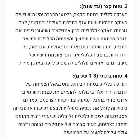
3. טווח קצר (עד שנה):
הערכה כללית: בטווח הקצר, ביצועי החברה יהיו מושפעים
בעיקר מהתאוששות ענף התיירות העולמי והמקומי, לצד
גורמים מאקרו-כלכליים כגון אינפלציה ושיעורי ריבית. אם
מגמת ההתאוששות תימשך והצמיחה הכלכלית תישאר
חיובית, ייתכן שיפור בתוצאות התפעוליות. עם זאת, כל
הידרדרות במצב הכלכלי או התפרצות מחודשת של
משברים בריאותיים עלולים להשפיע לרעה באופן מיידי.
4. טווח בינוני (1-3 שנים):
הערכה כללית: בטווח הבינוני, פוטנציאל הצמיחה של
החברה יהיה תלוי ביכולתה להתאים את עצמה לשינויים
ארוכי טווח בהרגלי נסיעה ובדרישות הצרכנים, כמו גם
ביכולתה לנהל את נכסיה ביעילות ולבצע רכישות או מכירות
אסטרטגיות. יציבות כלכלית גלובלית ושיעורי ריבית מתונים
יתמכו בצמיחה, בעוד סביבה של אינפלציה גבוהה וריבית
עולה עלולה להעיב על הביצועים.