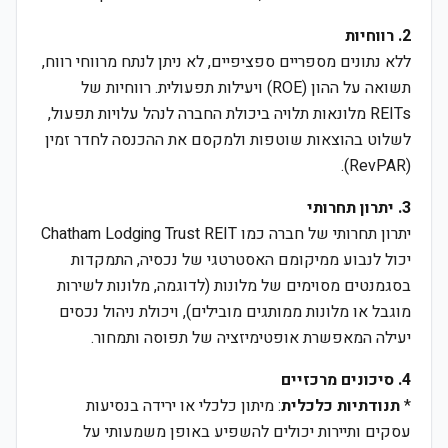
2. רווחיות
ללא נתונים מספריים ספציפיים, לא ניתן לנתח מרווחי רווח,
תשואה על ההון (ROE) ויעילות תפעולית. רווחיות של
REITs מלונאות תלויה ביכולת החברה לנהל עלויות תפעול,
לשלוט בהוצאות שוטפות ולמקסם את ההכנסה לחדר זמין
(RevPAR).
3. יתרון תחרותי
יתרון תחרותי של חברה כמו Chatham Lodging Trust REIT
יכול לנבוע ממיקומם האסטרטגי של נכסיה, התמקדות
בסגמנטים מסוימים של מלונות (לדוגמה, מלונות לשירות
מוגבל או מלונות ממותגים מובילים), ויכולת ניהול נכסים
יעילה המאפשרת אופטימיזציה של תפוסה ותמחור.
4. סיכונים מרכזיים
*
תנודתיות כלכלית
: מיתון כלכלי או ירידה בנסיעות
עסקים ותיירות יכולים להשפיע באופן משמעותי על