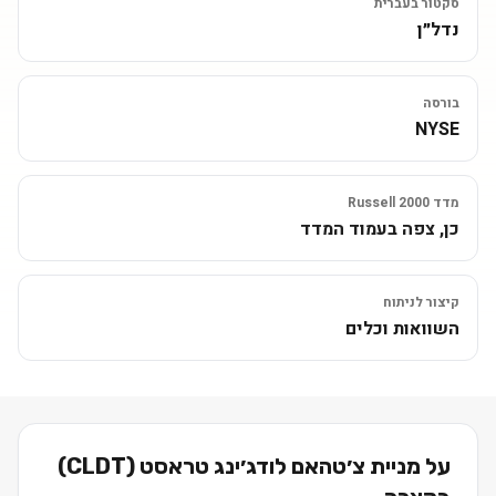
סקטור בעברית
נדל״ן
בורסה
NYSE
מדד Russell 2000
כן, צפה בעמוד המדד
קיצור לניתוח
השוואות וכלים
על מניית
צ׳טהאם לודג׳ינג טראסט
(
CLDT
)