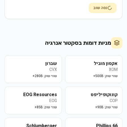
נסה שוב
מניות דומות בסקטור
אנרגיה
אקסון מוביל
שברון
CVX
XOM
שווי שוק:
500B+
שווי שוק:
280B+
קונוקופיליפס
EOG Resources
EOG
COP
שווי שוק:
90B+
שווי שוק:
85B+
Schlumberger
Phillips 66