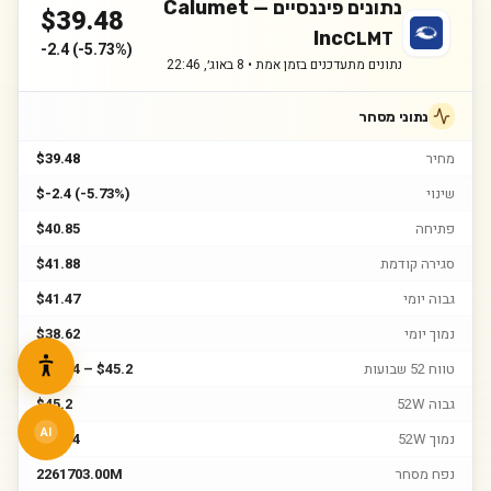
נתונים פיננסיים —
Calumet
$
39.48
Inc
CLMT
-2.4
(
-5.73%
)
נתונים מתעדכנים בזמן אמת •
8 באוג׳, 22:46
נתוני מסחר
מחיר
$39.48
שינוי
$-2.4 (-5.73%)
פתיחה
$40.85
סגירה קודמת
$41.88
גבוה יומי
$41.47
נמוך יומי
$38.62
טווח 52 שבועות
$12.94 – $45.2
גבוה 52W
$45.2
AI
נמוך 52W
$12.94
נפח מסחר
2261703.00M