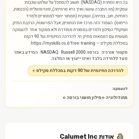
בה היא נסחרת (NASDAQ). חשוב להסתכל על שלוש שכבות:
עסקית (מה החברה עושה ואיך היא מרוויחה), פונדמנטלית (הכנסות,
רווחיות, חוב, צמיחה), ושוקית (תמחור יחסי למתחרים ולמדד
הייחוס). העמוד הזה מרכז את הנתונים, אבל הפרשנות, הרכבת התיק
ושיקולי הסיכון נלמדים במסגרת מסודרת ולא ממקור אחד.
להעמקה
מעשית עם דוגמאות מתיק חי: להדרכה החינמית של 90 דקות
במכללת סקילס — https://myskills.co.il/free-training.
סקטור אנרגיה · בורסה NASDAQ · Russell 2000 · המידע באתר
נועד ללמידה בלבד ואינו ייעוץ או המלצה.
להדרכה החינמית של 90 דקות במכללת סקילס
להעמקה:
מתודולוגיה
מילון מושגי בורסה
אודות
Calumet Inc