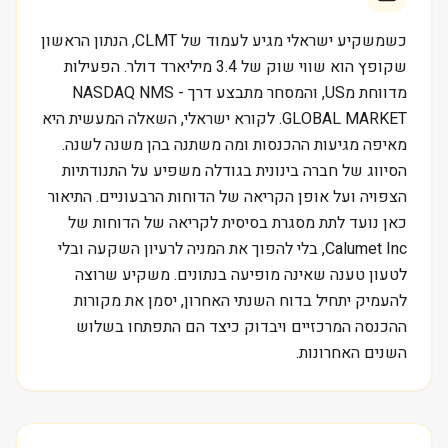
כשמשקיע ישראלי מגיע לעמוד של CLMT, הנתון הראשון
שקופץ הוא שווי שוק של 3.4 מיליארד דולר. הפעילות
מדווחת מUS, והמסחר מתבצע דרך NASDAQ NMS -
GLOBAL MARKET. לקורא ישראלי, השאלה המעשית היא
מאיפה מגיעות ההכנסות ומה משתנה בהן משנה לשנה.
הסיווג של חברה בינונית בגודלה משפיע על התנודתיות
הצפויה ועל אופן הקריאה של הדוחות הרבעוניים. התיאור
כאן נועד לתת מסגרת בסיסית לקריאה של הדוחות של
Calumet Inc, בלי להפוך את המניה לרעיון השקעה ובלי
לטעון טענה שאינה מופיעה בנתונים. משקיע שרוצה
להעמיק יתחיל בדוח השנתי האחרון, יסמן את מקורות
ההכנסה המרכזיים ויבדוק כיצד הם התפתחו בשלוש
השנים האחרונות.