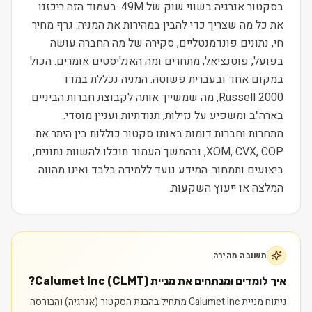
בסקטור אנרגיה בשווי שוק של 49M. בעמוד הזה ריכזנו
את כל מה שצריך כדי להבין במהירות את המניה: גרף מחיר
חי, נתונים פונדמנטליים, סקירה של מה החברה עושה
בפועל, פוטנציאל, מתחרים ומה האנליסטים אומרים. הכול
במקום אחד ובעברית פשוטה. המניה נכללת במדד
Russell 2000, מה שמשייך אותה לקבוצת חברות הביניים
בארה"ב ומשפיע על נזילות, תנודתיות ועניין מוסדי.
מתחרות וחברות דומות באותו סקטור כוללות בין היתר את
XOM, CVX, COP, ובהמשך העמוד תוכלו להשוות נתונים,
ביצועים ותמחור. המידע נועד ללמידה בלבד ואינו מהווה
המלצה או ייעוץ השקעות.
תשובה מהירה
איך לומדים ומנתחים את מניית Calumet Inc (CLMT)?
ניתוח מניית Calumet Inc מתחיל בהבנת הסקטור (אנרגיה) והבורסה