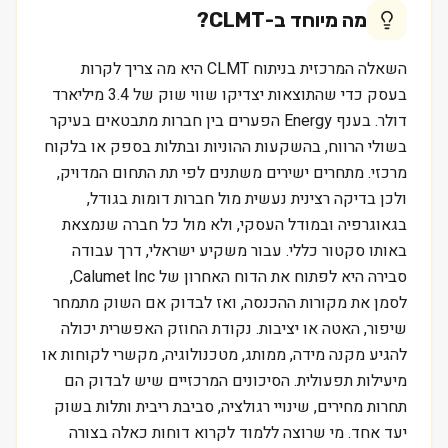
מה מיוחד ב-
CLMT
?
השאלה המרכזית בניתוח CLMT היא מה צריך לקרות
בעסק כדי שהתוצאות יצדיקו שווי שוק של 3.4 מיליארד
דולר. בענף Energy הפערים בין חברות מתבטאים בעיקר
בשולי הרווח, בהשקעות ההוניות ובתלות בספק או בלקוח
מרכזי. מתחרים ישירים משתנים לפי תת התחום המדויק,
ולכן בדיקה רצינית נעשית מול חברות דומות בגודל,
בגאוגרפיה ובמודל העסקי, ולא מול כל חברה שנמצאת
באותו סקטור כללי. עבור משקיע ישראלי, דרך עבודה
סבירה היא לפתוח את הדוח האחרון של Calumet Inc,
לסמן את מקורות ההכנסה, ואז לבדוק אם השוק מתמחר
שיפור, האטה או יציבות. נקודת החוזק האפשרית יכולה
להגיע מקנה מידה, ממותג, מטכנולוגיה, מקשרי לקוחות או
מיעילות תפעולית. הסיכונים המרכזיים שיש לבדוק הם
תחרות מחירים, שינויי רגולציה, סביבת ריבית ותלות בשוק
יעד אחד. מי שרוצה ללמוד לקרוא דוחות כאלה בצורה