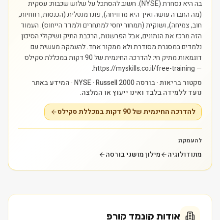
בה היא נסחרת (NYSE). חשוב להסתכל על שלוש שכבות: עסקית
(מה החברה עושה ואיך היא מרוויחה), פונדמנטלית (הכנסות, רווחיות,
חוב, צמיחה), ושוקית (תמחור יחסי למתחרים ולמדד הייחוס). העמוד
הזה מרכז את הנתונים, אבל הפרשנות, הרכבת התיק ושיקולי הסיכון
נלמדים במסגרת מסודרת ולא ממקור אחד.
להעמקה מעשית עם
דוגמאות מתיק חי: להדרכה החינמית של 90 דקות במכללת סקילס
— https://myskills.co.il/free-training.
סקטור בריאות · בורסה NYSE · Russell 2000 · המידע באתר
נועד ללמידה בלבד ואינו ייעוץ או המלצה.
להדרכה החינמית של 90 דקות במכללת סקילס
להעמקה:
מתודולוגיה
מילון מושגי בורסה
אודות
קונמד קורפ