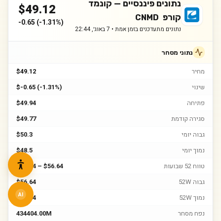
נתונים פיננסיים —
קונמד
$
49.12
קורפ
CNMD
-0.65
(
-1.31%
)
נתונים מתעדכנים בזמן אמת •
7 באוג׳, 22:44
נתוני מסחר
מחיר
$49.12
שינוי
$-0.65 (-1.31%)
פתיחה
$49.94
סגירה קודמת
$49.77
גבוה יומי
$50.3
נמוך יומי
$48.5
טווח 52 שבועות
$31.44 – $56.64
גבוה 52W
$56.64
AI
נמוך 52W
$31.44
נפח מסחר
434404.00M