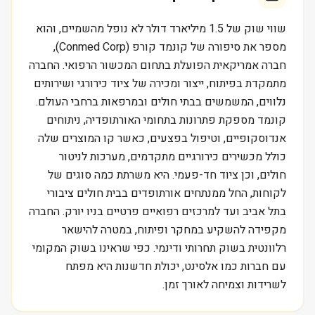
שווי שוק של 1.5 מיליארד דולר לא נופל מהשמיים, והוא
מספר את סיפורה של קונמד קורפ (Conmed Corp),
חברה אמריקאית הפועלת בתחום המכשור הרפואי. החברה
מתמקדת בפיתוח, ייצור ומכירה של ציוד כירורגי ושירותים
נלווים, המשמשים בבתי חולים ובמרפאות ברחבי העולם.
קונמד מספקת פתרונות בתחומי האורתופדיה, ניתוחים
אנדוסקופיים, וטיפול בפצעים, כאשר קו המוצרים שלה
כולל מכשירים כירורגיים מתקדמים, מערכות לניטור
חולים, וכן ציוד חד-פעמי. היא משרתת כמה סוגים של
לקוחות, החל ממנתחים אורתופדים בבית חולים ציבורי
בתל אביב ועד למרכזים רפואיים פרטיים בניו יורק. החברה
מקפידה להשקיע במחקר ופיתוח, במטרה להישאר
רלוונטית בשוק תחרותי ודינמי. כפי שראינו בשוק המקומי
עם חברות כמו אלסינט, יכולת חדשנות היא מפתח
לשרידות וצמיחה לאורך זמן.