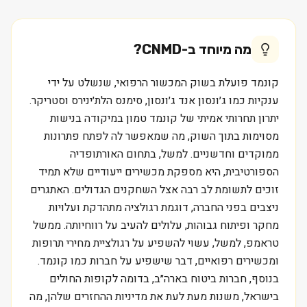
מה מיוחד ב-
CNMD
?
קונמד פועלת בשוק המכשור הרפואי, שנשלט על ידי
ענקיות כמו ג׳ונסון אנד ג׳ונסון, סימנס הלת׳ינירס וסטריקר.
יתרון תחרותי אמיתי של קונמד טמון במיקודה בנישות
מסוימות בתוך השוק, מה שמאפשר לה לפתח פתרונות
ממוקדים וחדשניים. למשל, בתחום האורתופדיה
הספורטיבית, היא מספקת מכשירים ייעודיים שלא תמיד
זוכים לתשומת לב רבה אצל השחקנים הגדולים. האתגרים
ניצבים בפני החברה, דוגמת רגולציה מתהדקת ועלויות
מחקר ופיתוח גבוהות, עלולים להעיב על רווחיותה. ממשל
טראמפ, למשל, עשוי להשפיע על רגולציית מחירי תרופות
ומכשירים רפואיים, דבר שישפיע על חברות כמו קונמד.
בנוסף, חברות ביטוח בארה״ב, בדומה לקופות החולים
בישראל, משנות מעת לעת את מדיניות ההחזרים שלהן, מה