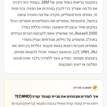
בסקטור בריאות בשווי שוק של 28M. בעמוד הזה ריכזנו
את כל מה שצריך כדי להבין במהירות את המניה: גרף מחיר
חי, נתונים פונדמנטליים, סקירה של מה החברה עושה
בפועל, פוטנציאל, מתחרים ומה האנליסטים אומרים. הכול
במקום אחד ובעברית פשוטה. המניה נכללת במדד
Russell 2000, מה שמשייך אותה לקבוצת חברות הביניים
בארה"ב ומשפיע על נזילות, תנודתיות ועניין מוסדי.
מתחרות וחברות דומות באותו סקטור כוללות בין היתר את
LLY, UNH, JNJ, ובהמשך העמוד תוכלו להשוות נתונים,
ביצועים ותמחור. המידע נועד ללמידה בלבד ואינו מהווה
המלצה או ייעוץ השקעות.
תשובה מהירה
איך לומדים ומנתחים את מניית קונמד קורפ (CNMD)?
ניתוח מניית קונמד קורפ מתחיל בהבנת הסקטור (בריאות) והבורסה