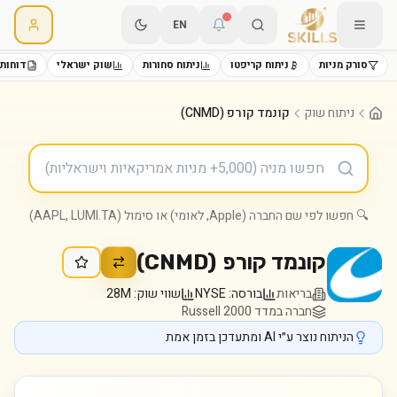
EN
סורק מניות
ניתוח קריפטו
ניתוח סחורות
שוק ישראלי
דוחות 
ניתוח שוק
קונמד קורפ (CNMD)
🔍 חפשו לפי שם החברה (Apple, לאומי) או סימול (AAPL, LUMI.TA)
קונמד קורפ
(
CNMD
)
בריאות
בורסה:
NYSE
שווי שוק:
28M
חברה במדד Russell 2000
הניתוח נוצר ע״י AI ומתעדכן בזמן אמת