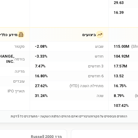
29.63
16.39
ביצועים
מידע כללי
115.00M
שבוע
-2.08%
סקטור
104.92M
חודש
-3.33%
HANGE,
בורסה
INC.
17.57M
3 חודשים
7.47%
מדינה
13.52
6 חודשים
16.80%
עובדים
16.75%
מתחילת השנה (YTD)
27.62%
תאריך IPO
8.79%
שנה
31.24%
107.42%
הנתונים מבוססים על מקורות ציבוריים ואינם מהווים המלצת השקעה • מתעדכנים כל 5 דקות
מדד Russell 2000