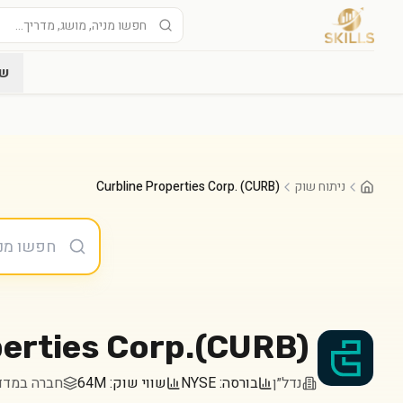
שו
ניתוח שוק
Curbline Properties Corp. (CURB)
erties Corp.
(
CURB
)
נדל״ן
בורסה:
NYSE
שווי שוק:
64M
חברה במדד ssell 2000