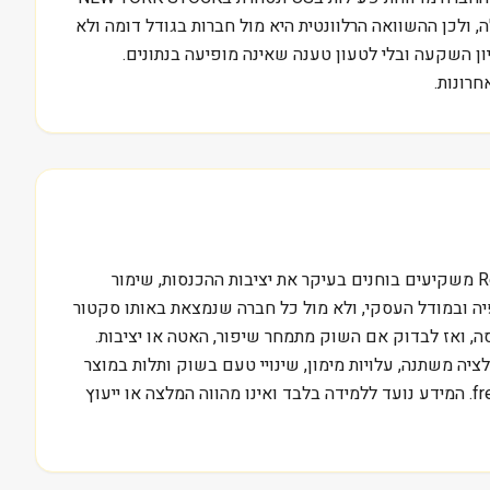
ודלה, ולכן ההשוואה הרלוונטית היא מול חברות בגודל דומה ולא
ל הדוחות של Curbline Properties Corp., בלי להפוך את המניה לרעיון השקעה ובלי לטעון טענה שאינה מופיעה בנתונים.
רונות.
השאלה המרכזית בניתוח CURB היא מה צריך לקרות בעסק כדי שהתוצאות יצדיקו שווי שוק של 3.4 מיליארד דולר. בענף Real Estate משקיעים בוחנים בעיקר את יציבות ההכנסות, שימור
פיה ובמודל העסקי, ולא מול כל חברה שנמצאת באותו סקטור
את הדוח האחרון של Curbline Properties Corp., לסמן את מקורות ההכנסה, ואז לבדוק אם השוק מתמחר שיפור, האטה או יציבות.
ציה משתנה, עלויות מימון, שינויי טעם בשוק ותלות במוצר
מרכזי אחד. מי שרוצה ללמוד לקרוא דוחות כאלה בצורה מסודרת יכול להתחיל בהדרכה חינם של מכללת סקילס בכתובת /free-training. המידע נועד ללמידה בלבד ואינו מהווה המלצה או ייעוץ