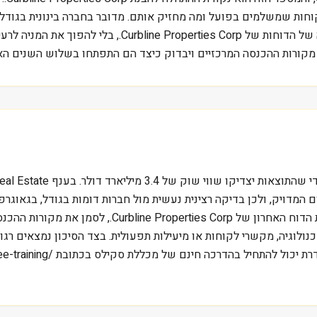
לברר מי הלקוחות שמשלמים בפועל ומה מחזיק אותם. מדובר בחברה בינונית בג
מול כלל הענף. התיאור כאן נועד לתת מסגרת בסיסית לקריאה ש
מקורות ההכנסה המרכזיים ויבדוק כיצד הם התפתחו בשלוש השנים האח
 המדויק, ולכן בדיקה רצינית נעשית מול חברות דומות בגודל, בגאוגר
כללי. עבור משקיע ישראלי, דרך עבודה סבירה היא לפתוח 
ולוגיה, מקשרי לקוחות או מיעילות תפעולית. בצד הסיכון נמצאים רגול