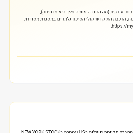
ן) והבורסה בה היא נסחרת (NYSE). חשוב להסתכל על שלוש שכבות: עסקית (מה החברה עושה ואיך היא מרוויחה),
נות, הרכבת התיק ושיקולי הסיכון נלמדים במסגרת מסודרת
3.4 מיליארד דולר הוא שווי השוק שרשום אצלנו עבור CURB, והמספר הזה הוא נקודת ההתחלה להבנת Curbline Properties Corp.. החברה מדווחת פעילות בUS ונסחרת בNEW YORK STOCK