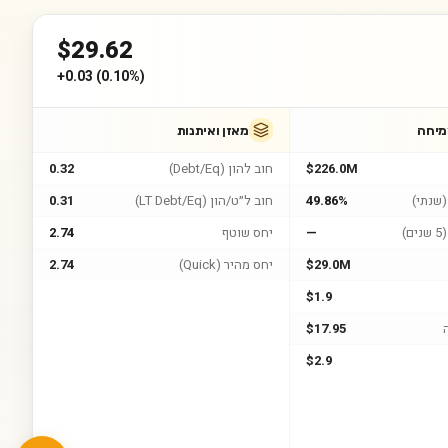
$
29.62
+
0.03
(
0.10%
)
מיחה
מאזן ואיתנות
$226.0M
חוב להון (Debt/Eq)
0.32
שנתי)
49.86%
חוב ל״ט/הון (LT Debt/Eq)
0.31
)
—
יחס שוטף
2.74
$29.0M
יחס מהיר (Quick)
2.74
$1.9
$17.95
$2.9