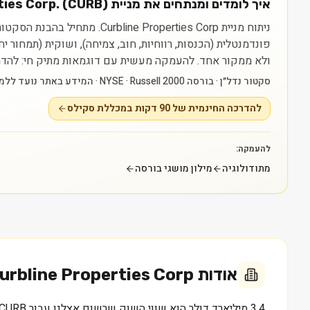
איך לומדים ומנתחים את מניית Curbline Properties Corp. (CURB)?
פונדמנטלית (הכנסות, רווחיות, חוב, צמיחה), ושוקית (תמחור 
ולא ממקור אחד.
להעמקה מעשית עם דוגמאות מתיק חי: להדרכה החינמית של 90 דקות במכללת סקילס — raining
סקטור נדל״ן · בורסה NYSE · Russell 2000 · המידע באתר נועד ללמידה בלבד ואינו ייעוץ או המלצה.
להדרכה החינמית של 90 דקות במכללת סקילס
להעמקה:
מתודולוגיה
מילון מושגי בורסה
אודות
urbline Properties Corp.