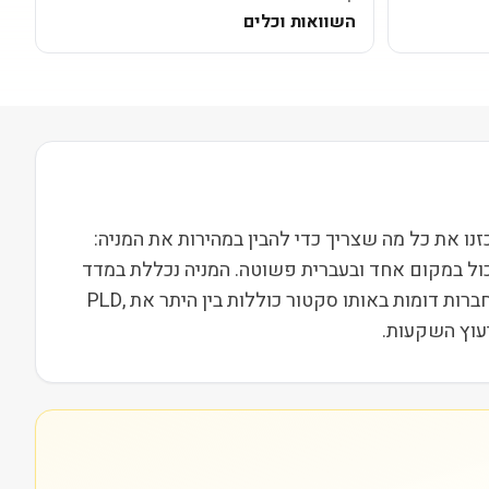
השוואות וכלים
סחרת בבורסת NYSE ופועלת בסקטור נדל״ן בשווי שוק של 64M. בעמוד הזה ריכזנו את כל מה שצריך כדי להבין במהירות את המניה:
כול במקום אחד ובעברית פשוטה. המניה נכללת במדד
Russell 2000, מה שמשייך אותה לקבוצת חברות הביניים בארה"ב ומשפיע על נזילות, תנודתיות ועניין מוסדי. מתחרות וחברות דומות באותו סקטור כוללות בין היתר את PLD,