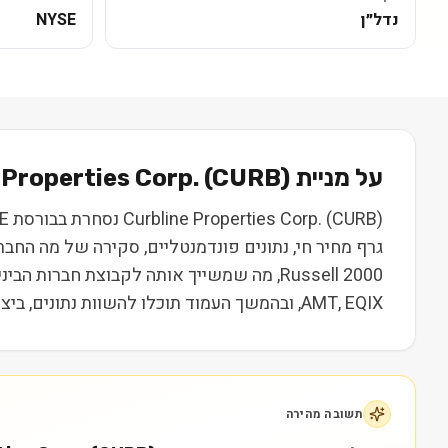
נדל״ן
NYSE
על מניית
) בקצרה
CURB
(
 Properties Corp.
גרף מחיר חי, נתונים פונדמנטליים, סקירה של מה החב
AMT, EQIX, ובהמשך העמוד תוכלו להשוות נתונים, ביצועים ותמחור. המידע נועד ללמידה בלבד ואינו מהווה המלצה או ייעוץ השקעות.
תשובה מהירה