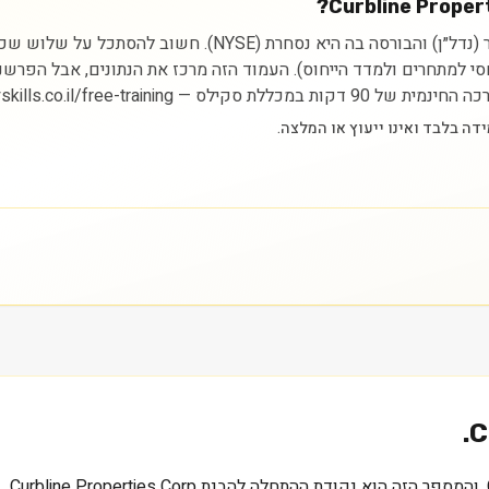
ניתוח מניית Curbline Properties Corp. מתחיל בהבנת הסקטור (נדל״
יחסי למתחרים ולמדד הייחוס). העמוד הזה מרכז את הנתונים, אבל הפרש
https://myskills.co.il/free-t.
C