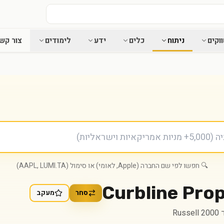
וקים
ניתוח
כלים
ידע
לימודים
צור קש
🔍 חפשו לפי שם החברה (Apple, לאומי) או סימול (AAPL, LUMI.TA)
Curbline Prop
סחר
מעקב
Ru