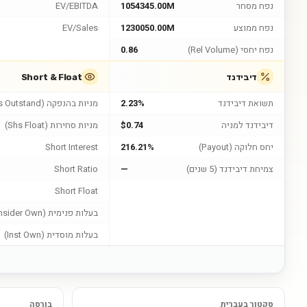
נפח מסחר
1054345.00M
EV/EBITDA
נפח ממוצע
1230050.00M
EV/Sales
נפח יחסי (Rel Volume)
0.86
דיבידנד
Short & Float
תשואת דיבידנד
2.23%
מניות בהנפקה (Shs Outstand)
דיבידנד למניה
$0.74
מניות סחירות (Shs Float)
יחס חלוקה (Payout)
216.21%
Short Interest
צמיחת דיבידנד (5 שנים)
—
Short Ratio
Short Float
בעלות פנימית (Insider Own)
בעלות מוסדית (Inst Own)
סקטור בעברית
בורסה