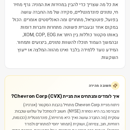
את כל מה שצריך כדי להבין במהירות את המניה: גרף מחיר
חי, נתונים פונדמנטליים, סקירה של מה החברה עושה
בפועל, פוטנציאל, מתחרים ומה האנליסטים אומרים. הכול
במקום אחד ובעברית פשוטה. מתחרות וחברות דומות
באותו סקטור כוללות בין היתר את XOM, COP, EOG,
ובהמשך העמוד תוכלו להשוות נתונים, ביצועים ותמחור.
המידע נועד ללמידה בלבד ואינו מהווה המלצה או ייעוץ
השקעות.
תשובה מהירה
איך לומדים ומנתחים את מניית Chevron Corp (CVX)?
ניתוח מניית Chevron Corp מתחיל בהבנת הסקטור (אנרגיה)
והבורסה בה היא נסחרת (NYSE). חשוב להסתכל על שלוש שכבות:
עסקית (מה החברה עושה ואיך היא מרוויחה), פונדמנטלית (הכנסות,
רווחיות, חוב, צמיחה), ושוקית (תמחור יחסי למתחרים ולמדד