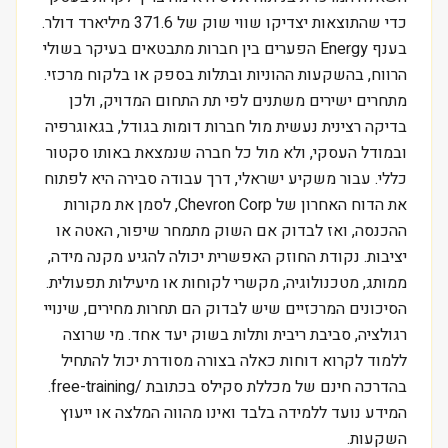
כדי שהתוצאות יצדיקו שווי שוק של 371.6 מיליארד דולר.
בענף Energy הפערים בין חברות מתבטאים בעיקר בשולי
הרווח, בהשקעות ההוניות ובתלות בספק או בלקוח מרכזי.
מתחרים ישירים משתנים לפי תת התחום המדויק, ולכן
בדיקה רצינית נעשית מול חברות דומות בגודל, בגאוגרפיה
ובמודל העסקי, ולא מול כל חברה שנמצאת באותו סקטור
כללי. עבור משקיע ישראלי, דרך עבודה סבירה היא לפתוח
את הדוח האחרון של Chevron Corp, לסמן את מקורות
ההכנסה, ואז לבדוק אם השוק מתמחר שיפור, האטה או
יציבות. נקודת החוזק האפשרית יכולה להגיע מקנה מידה,
ממותג, מטכנולוגיה, מקשרי לקוחות או מיעילות תפעולית.
הסיכונים המרכזיים שיש לבדוק הם תחרות מחירים, שינויי
רגולציה, סביבת ריבית ותלות בשוק יעד אחד. מי שרוצה
ללמוד לקרוא דוחות כאלה בצורה מסודרת יכול להתחיל
בהדרכה חינם של מכללת סקילס בכתובת /free-training.
המידע נועד ללמידה בלבד ואינו מהווה המלצה או ייעוץ
השקעות.