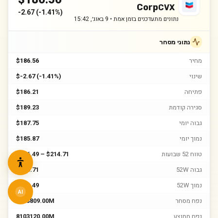
Corp
CVX
-2.67
(
-1.41%
)
נתונים מתעדכנים בזמן אמת •
9 באוג׳, 15:42
נתוני מסחר
מחיר
$186.56
שינוי
$-2.67 (-1.41%)
פתיחה
$186.21
סגירה קודמת
$189.23
גבוה יומי
$187.75
נמוך יומי
$185.87
טווח 52 שבועות
$146.49 – $214.71
גבוה 52W
$214.71
נמוך 52W
$146.49
AI
נפח מסחר
7098809.00M
נפח ממוצע
8103120.00M