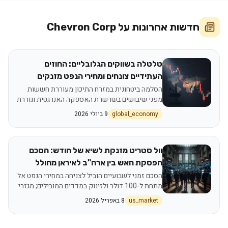
חדשות אחרונות על
Chevron Corp
טלטלה בשווקים הגלובליים: החוזים
העתידיים צונחים ומחירי הנפט מזנקים
בעקבות תקיפה אמריקאית באיראן
הסלמה ביטחונית במזרח התיכון מעוררת חששות
מפני שיבושים בשרשרת האספקה האנרגטית וגוררת
תגובה חריפה בוול סטריט
global_economy
9 ביולי 2026
וול סטריט מזנקת לשיא של חודש: הסכם
הפסקת האש בין ארה"ב לאיראן מחולל
טלטלה חיובית בשווקים
הסכם זמני לשבועיים הוביל לצניחה במחירי הנפט אל
מתחת ל-100 דולר ולזינוק במדדים המובילים; מגזרי
התעופה והתיירות מובילים את המגמה הירוקה
us_market
8 באפריל 2026