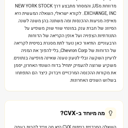
מדווחת מUS, והמסחר מתבצע דרך NEW YORK STOCK
EXCHANGE, INC.. לקורא ישראלי, השאלה המעשית היא
מאיפה מגיעות ההכנסות ומה משתנה בהן משנה לשנה.
הסיווג של חברת ענק במונחי שווי שוק משפיע על
התנודתיות הצפויה ועל אופן הקריאה של הדוחות
הרבעוניים. התיאור כאן נועד לתת מסגרת בסיסית לקריאה
של הדוחות של Chevron Corp, בלי להפוך את המניה
לרעיון השקעה ובלי לטעון טענה שאינה מופיעה בנתונים.
משקיע שרוצה להעמיק יתחיל בדוח השנתי האחרון, יסמן
את מקורות ההכנסה המרכזיים ויבדוק כיצד הם התפתחו
בשלוש השנים האחרונות.
מה מיוחד ב-
CVX
?
השאלה המרכזית בניתוח CVX היא מה צריך לקרות בעסק