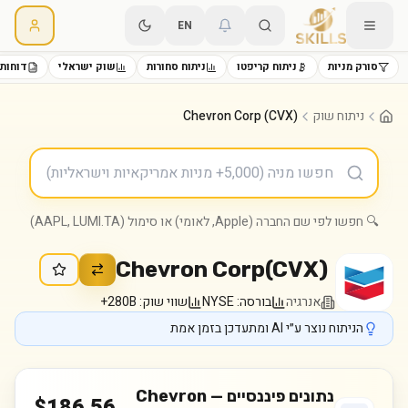
EN
סורק מניות
ניתוח קריפטו
ניתוח סחורות
שוק ישראלי
דוחות 
ניתוח שוק
Chevron Corp (CVX)
🔍 חפשו לפי שם החברה (Apple, לאומי) או סימול (AAPL, LUMI.TA)
Chevron Corp
(
CVX
)
אנרגיה
בורסה:
NYSE
שווי שוק:
280B+
הניתוח נוצר ע״י AI ומתעדכן בזמן אמת
נתונים פיננסיים —
Chevron
$
186.56