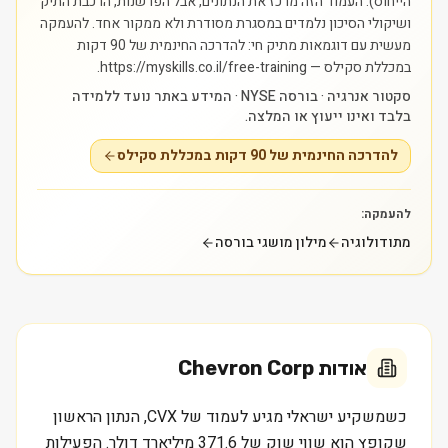
הייחוס). העמוד הזה מרכז את הנתונים, אבל הפרשנות, הרכבת התיק
ושיקולי הסיכון נלמדים במסגרת מסודרת ולא ממקור אחד.
להעמקה
מעשית עם דוגמאות מתיק חי: להדרכה החינמית של 90 דקות
במכללת סקילס — https://myskills.co.il/free-training.
סקטור אנרגיה · בורסה NYSE · המידע באתר נועד ללמידה
בלבד ואינו ייעוץ או המלצה.
להדרכה החינמית של 90 דקות במכללת סקילס
להעמקה:
מתודולוגיה
מילון מושגי בורסה
אודות
Chevron Corp
כשמשקיע ישראלי מגיע לעמוד של CVX, הנתון הראשון
שקופץ הוא שווי שוק של 371.6 מיליארד דולר. הפעילות