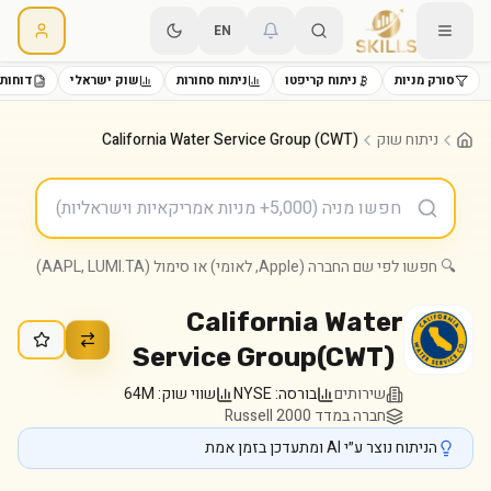
EN
סורק מניות
ניתוח קריפטו
ניתוח סחורות
שוק ישראלי
דוחות 
ניתוח שוק
California Water Service Group (CWT)
🔍 חפשו לפי שם החברה (Apple, לאומי) או סימול (AAPL, LUMI.TA)
California Water
Service Group
(
CWT
)
שירותים
בורסה:
NYSE
שווי שוק:
64M
חברה במדד Russell 2000
הניתוח נוצר ע״י AI ומתעדכן בזמן אמת