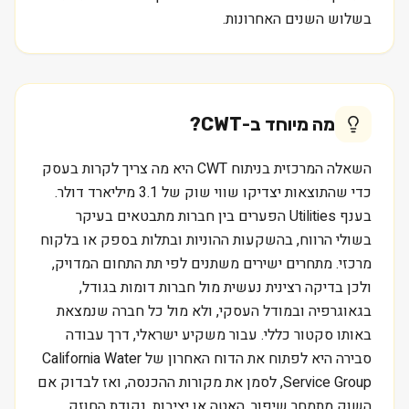
בשלוש השנים האחרונות.
מה מיוחד ב-
CWT
?
השאלה המרכזית בניתוח CWT היא מה צריך לקרות בעסק
כדי שהתוצאות יצדיקו שווי שוק של 3.1 מיליארד דולר.
בענף Utilities הפערים בין חברות מתבטאים בעיקר
בשולי הרווח, בהשקעות ההוניות ובתלות בספק או בלקוח
מרכזי. מתחרים ישירים משתנים לפי תת התחום המדויק,
ולכן בדיקה רצינית נעשית מול חברות דומות בגודל,
בגאוגרפיה ובמודל העסקי, ולא מול כל חברה שנמצאת
באותו סקטור כללי. עבור משקיע ישראלי, דרך עבודה
סבירה היא לפתוח את הדוח האחרון של California Water
Service Group, לסמן את מקורות ההכנסה, ואז לבדוק אם
השוק מתמחר שיפור, האטה או יציבות. נקודת החוזק