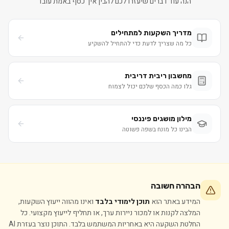
הנה עוד דברים שיעזרו לכם להבין איך כסף באמת עובד
מדריך השקעות למתחילים
כל מה שצריך לדעת כדי להתחיל להשקיע
מחשבון ריבית דריבית
גלו כמה הכסף שלכם יכול לצמוח
מילון מושגים פיננסי
הבינו כל מונח בשפה פשוטה
הבהרה חשובה
המידע באתר הוא
תוכן לימודי בלבד
ואינו מהווה ייעוץ השקעות,
המלצה לקנות או למכור ניירות ערך, או תחליף לייעוץ מקצועי. כל
החלטת השקעה היא באחריות המשתמש בלבד. התוכן נוצר בעזרת AI