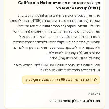
איך לומדים ומנתחים את מניית California Water
Service Group (CWT)?
ניתוח מניית California Water Service Group מתחיל בהבנת
הסקטור (שירותים) והבורסה בה היא נסחרת (NYSE). חשוב להסתכל
על שלוש שכבות: עסקית (מה החברה עושה ואיך היא מרוויחה),
פונדמנטלית (הכנסות, רווחיות, חוב, צמיחה), ושוקית (תמחור יחסי
למתחרים ולמדד הייחוס). העמוד הזה מרכז את הנתונים, אבל
הפרשנות, הרכבת התיק ושיקולי הסיכון נלמדים במסגרת מסודרת
ולא ממקור אחד.
להעמקה מעשית עם דוגמאות מתיק חי: להדרכה
החינמית של 90 דקות במכללת סקילס —
https://myskills.co.il/free-training.
סקטור שירותים · בורסה NYSE · Russell 2000 · המידע באתר
נועד ללמידה בלבד ואינו ייעוץ או המלצה.
להדרכה החינמית של 90 דקות במכללת סקילס
להעמקה:
מתודולוגיה
מילון מושגי בורסה