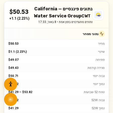
נתונים פיננסיים —
California
$
50.53
Water Service Group
CWT
+
1.1
(
2.23%
)
נתונים מתעדכנים בזמן אמת •
8 באוג׳, 17:33
נתוני מסחר
מחיר
$50.53
שינוי
$1.1 (2.23%)
פתיחה
$49.07
סגירה קודמת
$49.43
גבוה יומי
$50.71
נמוך יומי
$48.62
טווח 52 שבועות
$41.29 – $53.82
גבוה 52W
$53.82
AI
נמוך 52W
$41.29