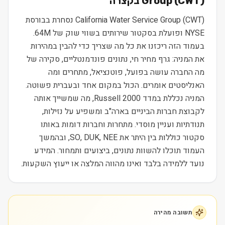
) בקצרה
CWT
(
Group
California Water Service Group (CWT) נסחרת בבורסת
NYSE ופועלת בסקטור שירותים בשווי שוק של 64M.
בעמוד הזה ריכזנו את כל מה שצריך כדי להבין במהירות
את המניה: גרף מחיר חי, נתונים פונדמנטליים, סקירה של
מה החברה עושה בפועל, פוטנציאל, מתחרים ומה
האנליסטים אומרים. הכול במקום אחד ובעברית פשוטה.
המניה נכללת במדד Russell 2000, מה שמשייך אותה
לקבוצת חברות הביניים בארה"ב ומשפיע על נזילות,
תנודתיות ועניין מוסדי. מתחרות וחברות דומות באותו
סקטור כוללות בין היתר את SO, DUK, NEE, ובהמשך
העמוד תוכלו להשוות נתונים, ביצועים ותמחור. המידע
נועד ללמידה בלבד ואינו מהווה המלצה או ייעוץ השקעות.
תשובה מהירה