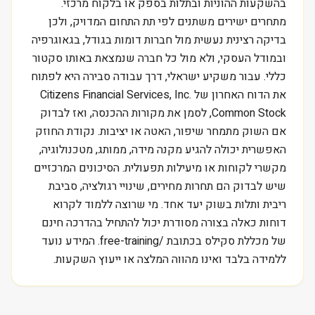
בהשקעות ההוניות ובתלות בספק או בלקוח מרכזי.
מתחרים ישירים משתנים לפי תת התחום המדויק, ולכן
בדיקה רצינית נעשית מול חברות דומות בגודל, בגאוגרפיה
ובמודל העסקי, ולא מול כל חברה שנמצאת באותו סקטור
כללי. עבור משקיע ישראלי, דרך עבודה סבירה היא לפתוח
את הדוח האחרון של Citizens Financial Services, Inc.
Common Stock, לסמן את מקורות ההכנסה, ואז לבדוק
אם השוק מתמחר שיפור, האטה או יציבות. נקודת החוזק
האפשרית יכולה להגיע מקנה מידה, ממותג, מטכנולוגיה,
מקשרי לקוחות או מיעילות תפעולית. הסיכונים המרכזיים
שיש לבדוק הם תחרות מחירים, שינויי רגולציה, סביבת
ריבית ותלות בשוק יעד אחד. מי שרוצה ללמוד לקרוא
דוחות כאלה בצורה מסודרת יכול להתחיל בהדרכה חינם
של מכללת סקילס בכתובת /free-training. המידע נועד
ללמידה בלבד ואינו מהווה המלצה או ייעוץ השקעות.