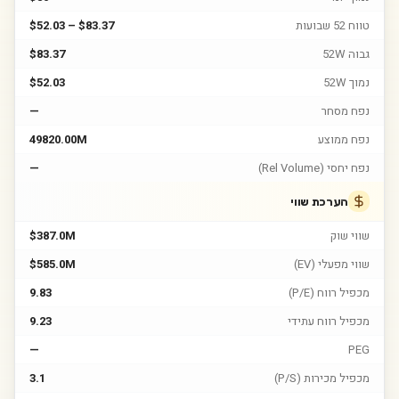
טווח 52 שבועות
$52.03 – $83.37
גבוה 52W
$83.37
נמוך 52W
$52.03
נפח מסחר
—
נפח ממוצע
49820.00M
נפח יחסי (Rel Volume)
—
הערכת שווי
שווי שוק
$387.0M
שווי מפעלי (EV)
$585.0M
מכפיל רווח (P/E)
9.83
מכפיל רווח עתידי
9.23
—
PEG
מכפיל מכירות (P/S)
3.1