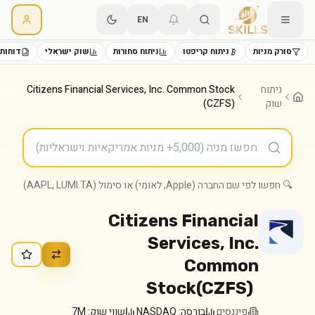
EN
סורק מניות
ניתוח קריפטו
ניתוח סחורות
שוק ישראלי
דוחות 
ניתוח
Citizens Financial Services, Inc. Common Stock
שוק
(CZFS)
🔍 חפשו לפי שם החברה (Apple, לאומי) או סימול (AAPL, LUMI.TA)
Citizens Financial
Services, Inc.
Common
Stock
(
CZFS
)
פיננסים
בורסה:
NASDAQ
שווי שוק:
7M