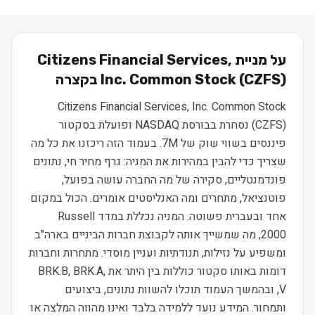
על מניית
Citizens Financial Services,
) בקצרה
CZFS
(
Inc. Common Stock
Citizens Financial Services, Inc. Common Stock
(CZFS) נסחרת בבורסת NASDAQ ופועלת בסקטור
פיננסים בשווי שוק של 7M. בעמוד הזה ריכזנו את כל מה
שצריך כדי להבין במהירות את המניה: גרף מחיר חי, נתונים
פונדמנטליים, סקירה של מה החברה עושה בפועל,
פוטנציאל, מתחרים ומה האנליסטים אומרים. הכול במקום
אחד ובעברית פשוטה. המניה נכללת במדד Russell
2000, מה שמשייך אותה לקבוצת חברות הביניים בארה"ב
ומשפיע על נזילות, תנודתיות ועניין מוסדי. מתחרות וחברות
דומות באותו סקטור כוללות בין היתר את BRK.B, BRK.A,
V, ובהמשך העמוד תוכלו להשוות נתונים, ביצועים
ותמחור. המידע נועד ללמידה בלבד ואינו מהווה המלצה או