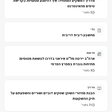
מדריך למשקיע המתחיל: איך להימנע מטעויות בקריאת
טיפים מהאינטרנט
2 בפבר׳
כלי
מחשבון ריבית דריבית
חדשות
ארה"ב יירטה מל"ט איראני בדרכו לנושאת מטוסים:
מתיחות גוברת במפרץ הפרסי
3 בפבר׳
מדריך
הבנת מחזורי השוק: שווקים דוביים ושוריים והשפעתם על
תיק ההשקעות
21 בפבר׳