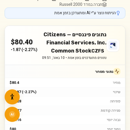
חברה במדד Russell 2000
הניתוח נוצר ע״י AI ומתעדכן בזמן אמת
נתונים פיננסיים —
Citizens
$
80.40
Financial Services, Inc.
-1.87
(
-2.27%
)
Common Stock
CZFS
נתונים מתעדכנים בזמן אמת •
10 באוג׳, 09:51
נתוני מסחר
מחיר
$80.4
שינוי
$-1.87 (-2.27%)
פתיחה
$81.28
סגירה קודמת
$82.27
AI
גבוה יומי
$82.16
נמוך יומי
$80