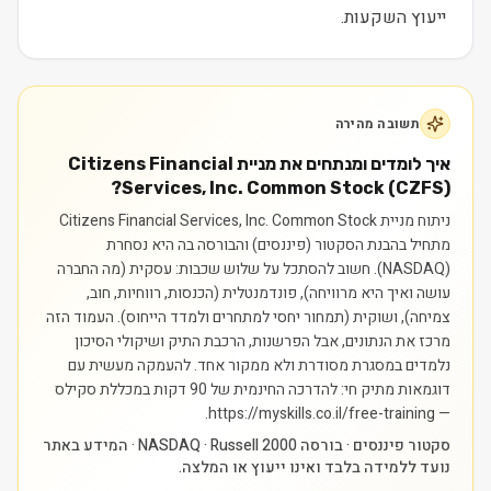
ייעוץ השקעות.
תשובה מהירה
איך לומדים ומנתחים את מניית Citizens Financial
Services, Inc. Common Stock (CZFS)?
ניתוח מניית Citizens Financial Services, Inc. Common Stock
מתחיל בהבנת הסקטור (פיננסים) והבורסה בה היא נסחרת
(NASDAQ). חשוב להסתכל על שלוש שכבות: עסקית (מה החברה
עושה ואיך היא מרוויחה), פונדמנטלית (הכנסות, רווחיות, חוב,
צמיחה), ושוקית (תמחור יחסי למתחרים ולמדד הייחוס). העמוד הזה
מרכז את הנתונים, אבל הפרשנות, הרכבת התיק ושיקולי הסיכון
נלמדים במסגרת מסודרת ולא ממקור אחד.
להעמקה מעשית עם
דוגמאות מתיק חי: להדרכה החינמית של 90 דקות במכללת סקילס
— https://myskills.co.il/free-training.
סקטור פיננסים · בורסה NASDAQ · Russell 2000 · המידע באתר
נועד ללמידה בלבד ואינו ייעוץ או המלצה.