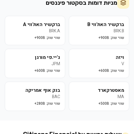
מניות דומות בסקטור
פיננסים
ברקשיר האת'ווי B
ברקשיר האת'ווי A
BRK.A
BRK.B
שווי שוק:
900B+
שווי שוק:
900B+
ויזה
ג'יי.פי מורגן
JPM
V
שווי שוק:
600B+
שווי שוק:
600B+
מאסטרקארד
בנק אוף אמריקה
BAC
MA
שווי שוק:
500B+
שווי שוק:
280B+