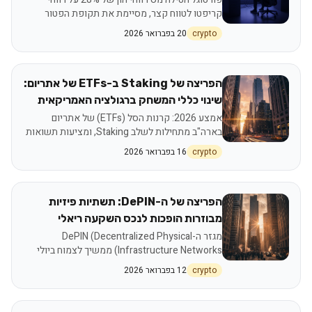
קריפטו לטווח קצר, מסיימת את תקופת הפטור
ממס. שינוי זה, המושפע מתקנות MiCA של האיחוד
crypto
20 בפברואר 2026
האירופי, משקף מגמה עולמית של רגולציה והגברת
שקיפות בשוק הנכסים הדיגיטליים. משקיעים בוחנים
כעת מעבר ל-DeFi, אך מודעים למורכבות הדיווח
הגוברת והכלים הטכנולוגיים החדשים.
הפריצה של Staking ב-ETFs של אתריום:
שינוי כללי המשחק ברגולציה האמריקאית
אמצע 2026: קרנות הסל (ETFs) של אתריום
בארה"ב מתחילות לשלב Staking, ומציעות תשואות
שנתיות של 3%-4%. התקדמות רגולטורית
crypto
16 בפברואר 2026
משמעותית מול ה-SEC מאפשרת למנהלי קרנות
להציע למשקיעים תזרים מזומנים שוטף, בנוסף
לעליית ערך פוטנציאלית, ובכך מעניקה לאתריום
יתרון תחרותי על פני הביטקוין בשוק המוסדי.
הפריצה של ה-DePIN: תשתיות פיזיות
מבוזרות הופכות לנכס השקעה ריאלי
מגזר ה-DePIN (Decentralized Physical
Infrastructure Networks) ממשיך לצמוח ביולי
2026, כשהוא מנצל את הבלוקצ'יין להקמה ותפעול
crypto
12 בפברואר 2026
של תשתיות פיזיות מבוזרות. הביקוש הגובר לכוח
מחשוב ל-AI, רשתות מתקדמות ואחסון נתונים, לצד
מודלים כלכליים חדשניים, הופכים את ה-DePIN