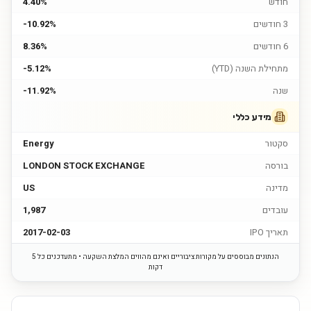
חודש
4.40%
3 חודשים
-10.92%
6 חודשים
8.36%
מתחילת השנה (YTD)
-5.12%
שנה
-11.92%
מידע כללי
סקטור
Energy
בורסה
LONDON STOCK EXCHANGE
מדינה
US
עובדים
1,987
תאריך IPO
2017-02-03
הנתונים מבוססים על מקורות ציבוריים ואינם מהווים המלצת השקעה • מתעדכנים כל 5
דקות