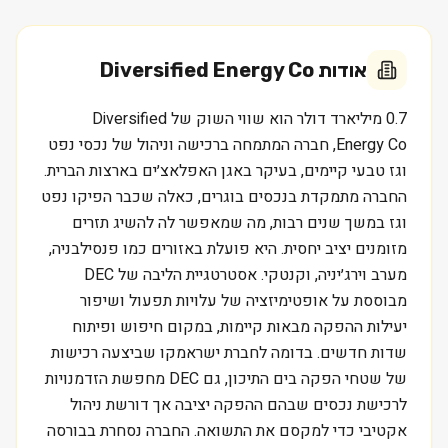
אודות
Diversified Energy Co
0.7 מיליארד דולר הוא שווי השוק של Diversified
Energy Co, חברה המתמחה ברכישה וניהול של נכסי נפט
וגז טבעי קיימים, בעיקר באגן האפלאצ׳ים בארצות הברית.
החברה מתמקדת בנכסים בוגרים, כאלה שכבר הפיקו נפט
וגז במשך שנים רבות, מה שמאפשר לה להשיג תזרים
מזומנים יציב יחסית. היא פועלת באזורים כמו פנסילבניה,
מערב וירג׳יניה, וקנטקי. אסטרטגיית הליבה של DEC
מבוססת על אופטימיזציה של עלויות תפעול ושיפור
יעילות ההפקה מבאות קיימות, במקום חיפוש ופיתוח
שדות חדשים. בדומה לחברת ישראמקו שביצעה רכישות
של שטחי הפקה בים התיכון, גם DEC מחפשת הזדמנויות
לרכישת נכסים שבהם ההפקה יציבה אך דורשת ניהול
אקטיבי כדי למקסם את התשואה. החברה נסחרת בבורסה