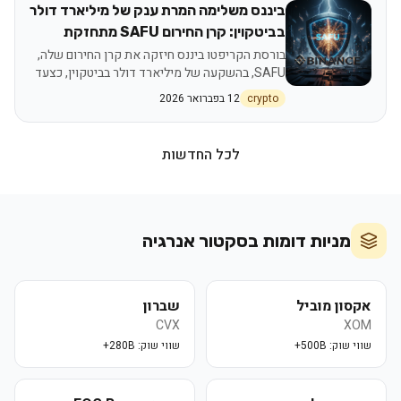
לנכס השקעה ריאלי המציע הכנסה פסיבית מבוססת
ביננס משלימה המרת ענק של מיליארד דולר
תועלת.
בביטקוין: קרן החירום SAFU מתחזקת
בורסת הקריפטו ביננס חיזקה את קרן החירום שלה,
SAFU, בהשקעה של מיליארד דולר בביטקוין, כצעד
להגברת ביטחון המשתמשים בשוק התנודתי של יוני
crypto
12 בפברואר 2026
2026. המהלך מדגיש את המחויבות של ביננס להגנת
נכסים ואת חשיבות האבטחה בעולם הקריפטו
המתפתח, תוך שהוא מספק שיעור חשוב למשקיעים
לכל החדשות
ישראלים בנוגע לסיכונים, אבטחה ובחירת
פלטפורמות אמינות.
מניות דומות בסקטור
אנרגיה
אקסון מוביל
שברון
CVX
XOM
שווי שוק:
500B+
שווי שוק:
280B+