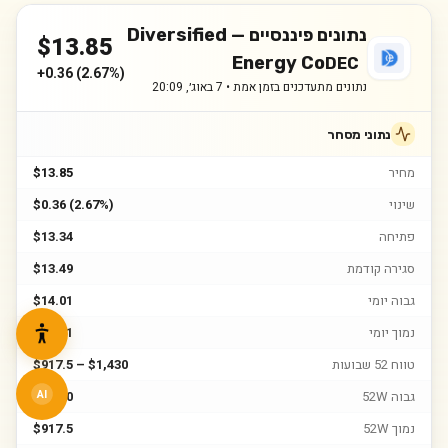
נתונים פיננסיים —
Diversified
$
13.85
Energy Co
DEC
+
0.36
(
2.67%
)
נתונים מתעדכנים בזמן אמת •
7 באוג׳, 20:09
נתוני מסחר
מחיר
$13.85
שינוי
$0.36 (2.67%)
פתיחה
$13.34
סגירה קודמת
$13.49
גבוה יומי
$14.01
נמוך יומי
$13.31
טווח 52 שבועות
$917.5 – $1,430
גבוה 52W
$1,430
AI
נמוך 52W
$917.5