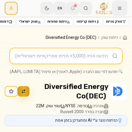
EN
סורק מניות
ניתוח קריפטו
ניתוח סחורות
שוק ישראלי
דוחות 
ניתוח שוק
Diversified Energy Co (DEC)
🔍 חפשו לפי שם החברה (Apple, לאומי) או סימול (AAPL, LUMI.TA)
Diversified Energy
Co
(
DEC
)
אנרגיה
בורסה:
NYSE
שווי שוק:
22M
חברה במדד Russell 2000
הניתוח נוצר ע״י AI ומתעדכן בזמן אמת