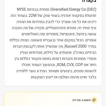
בקצרה
Diversified Energy Co (DEC) נסחרת בבורסת NYSE
ופועלת בסקטור אנרגיה בשווי שוק של 22M. בעמוד הזה
ריכזנו את כל מה שצריך כדי להבין במהירות את המניה:
גרף מחיר חי, נתונים פונדמנטליים, סקירה של מה החברה
עושה בפועל, פוטנציאל, מתחרים ומה האנליסטים
אומרים. הכול במקום אחד ובעברית פשוטה. המניה נכללת
במדד Russell 2000, מה שמשייך אותה לקבוצת חברות
הביניים בארה"ב ומשפיע על נזילות, תנודתיות ועניין
מוסדי. מתחרות וחברות דומות באותו סקטור כוללות בין
היתר את XOM, CVX, COP, ובהמשך העמוד תוכלו
להשוות נתונים, ביצועים ותמחור. המידע נועד ללמידה
בלבד ואינו מהווה המלצה או ייעוץ השקעות.
תשובה מהירה