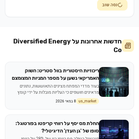
נסה שוב
חדשות אחרונות על
Diversified Energy
Co
ריכוזיות היסטורית בוול סטריט: השוק
האמריקאי נשען על מספר המניות המצומצם
ביותר אי פעם
בעוד מדדי המפתח מציגים התאוששות, נתונים
מדאיגים חושפים כי העליות מובלות על ידי קומץ
חברות טכנולוגיה, בעוד מרבית השוק נותר מאחור
us_market
8 במאי 2026
החלת מס יסף על רווחי קריפטו בפורטוגל:
סופו של 'גן העדן' הדיגיטלי?
פורטוגל הטילה מס רווחי הון של 28% על רווחי