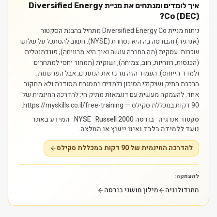
איך לומדים ומנתחים את מניית Diversified Energy
Co (DEC)?
ניתוח מניית Diversified Energy Co מתחיל בהבנת הסקטור
(אנרגיה) והבורסה בה היא נסחרת (NYSE). חשוב להסתכל על שלוש
שכבות: עסקית (מה החברה עושה ואיך היא מרוויחה), פונדמנטלית
(הכנסות, רווחיות, חוב, צמיחה), ושוקית (תמחור יחסי למתחרים
ולמדד הייחוס). העמוד הזה מרכז את הנתונים, אבל הפרשנות,
הרכבת התיק ושיקולי הסיכון נלמדים במסגרת מסודרת ולא ממקור
אחד.
להעמקה מעשית עם דוגמאות מתיק חי: להדרכה החינמית של
90 דקות במכללת סקילס — https://myskills.co.il/free-training.
סקטור אנרגיה · בורסה NYSE · Russell 2000 · המידע באתר
נועד ללמידה בלבד ואינו ייעוץ או המלצה.
להדרכה החינמית של 90 דקות במכללת סקילס
להעמקה:
מתודולוגיה
מילון מושגי בורסה