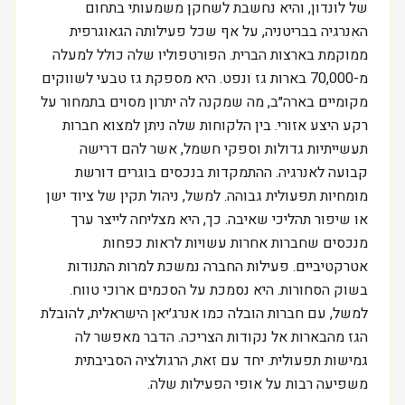
של לונדון, והיא נחשבת לשחקן משמעותי בתחום
האנרגיה בבריטניה, על אף שכל פעילותה הגאוגרפית
ממוקמת בארצות הברית. הפורטפוליו שלה כולל למעלה
מ-70,000 בארות גז ונפט. היא מספקת גז טבעי לשווקים
מקומיים בארה״ב, מה שמקנה לה יתרון מסוים בתמחור על
רקע היצע אזורי. בין הלקוחות שלה ניתן למצוא חברות
תעשייתיות גדולות וספקי חשמל, אשר להם דרישה
קבועה לאנרגיה. ההתמקדות בנכסים בוגרים דורשת
מומחיות תפעולית גבוהה. למשל, ניהול תקין של ציוד ישן
או שיפור תהליכי שאיבה. כך, היא מצליחה לייצר ערך
מנכסים שחברות אחרות עשויות לראות כפחות
אטרקטיביים. פעילות החברה נמשכת למרות התנודות
בשוק הסחורות. היא נסמכת על הסכמים ארוכי טווח.
למשל, עם חברות הובלה כמו אנרג׳יאן הישראלית, להובלת
הגז מהבארות אל נקודות הצריכה. הדבר מאפשר לה
גמישות תפעולית. יחד עם זאת, הרגולציה הסביבתית
משפיעה רבות על אופי הפעילות שלה.