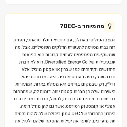
מה מיוחד ב-
DEC
?
המצב הפוליטי בארה״ב, עם הנשיא דונלד טראמפ, מעניק
רוח גבית מסוימת לתעשיית הדלקים הפוסיליים. אבל, מה
שמשקיעים מפספסים לעיתים קרובות הוא הניואנס
שבפעילות של Diversified Energy Co. היא לא חברת
חיפושים וקידוחים כמו שברון או אקסון מוביל, אלא
חברה שמקצועה באופטימיזציה. היא כמו חברת ניהול
נדל״ן, רק שבמקום בניינים היא מנהלת בארות. המתחרות
הישירות שלה הן חברות קטנות יותר, דומות לה, שמתמחות
ברכישת נכסי נפט וגז בוגרים, למשל, חברות כמו פרסברג
אנרג׳י או קומסטוק רסורסס, אשר גם להן מודל דומה.
היתרון התחרותי של DEC טמון ביכולת שלה לזהות נכסים
תת-מוערכים, לשפר את יעילות ההפקה שלהם ולנהל את