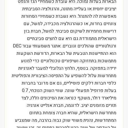
הבארות בעלות נמוכה. היא עובדת כשמחירי הגז והנפט
יציבים יחסית או בעלייה מתונה, והרגולציה הסביבתית
מאפשרת לה להתנהל. היא נשברת כשמחירי הסחורות
צונחים בחדות, או כשהרגולציה מכבידה, למשל, עם
דרישות מחמירות לשיקום סביבתי. למשל, חברת בזן
הישראלית מתמודדת גם היא עם לחצים סביבתיים
ורגולטוריים שהולכים וגוברים. אתגר משמעותי עבור DEC
הוא ההתיישנות הטבעית של הבארות, הדורשת השקעות
מתמשכות בתחזוקה ושיפורים טכנולוגיים כדי למנוע
ירידה בתפוקה. בנוסף, הלחץ הגלובלי למעבר לאנרגיות
מתחדשות עלול להשפיע על התפיסה הציבורית והפוליטית
כלפי חברות דלקים פוסיליים, גם אם מדובר בחברות
בעלות פרופיל תפעולי שונה. שווי השוק הנוכחי, 0.7
מיליארד דולר, משקף כנראה את הסיכונים הללו, לצד
תזרים מזומנים יציב. לדוגמה, חברת אנלייט אנרגיה
מתחדשת הישראלית, שהיא חברה צומחת בתחום
המתחדשות, נהנית משווי שוק גבוה בהרבה, מה שמצביע
על העדפה של שוק ההון לחברות בתחום זה. זהו שיעור