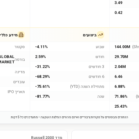
3.49
0.42
ביצועים
מידע כללי
144.00M
שבוע
-4.11%
סקטור
29.70M
חודש
2.59%
GLOBAL
בורסה
MARKET
2.04M
3 חודשים
-31.22%
מדינה
6.46
6 חודשים
-68.29%
עובדים
6.88%
מתחילת השנה (YTD)
-75.61%
תאריך IPO
71.86%
שנה
-81.77%
25.43%
הנתונים מבוססים על מקורות ציבוריים ואינם מהווים המלצת השקעה • מתעדכנים כל 5 דקות
מדד Russell 2000