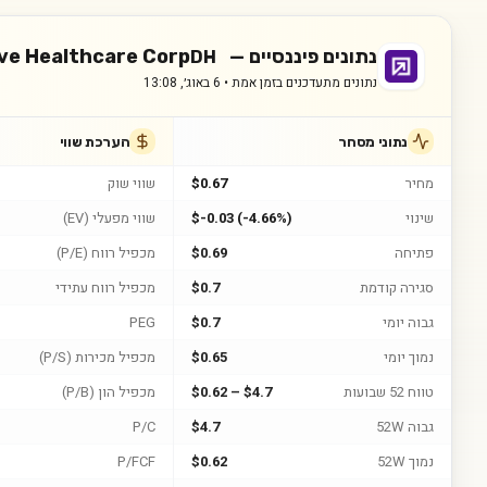
נתונים פיננסיים —
ive Healthcare Corp
DH
נתונים מתעדכנים בזמן אמת •
6 באוג׳, 13:08
נתוני מסחר
הערכת שווי
מחיר
$0.67
שווי שוק
שינוי
$-0.03 (-4.66%)
שווי מפעלי (EV)
פתיחה
$0.69
מכפיל רווח (P/E)
סגירה קודמת
$0.7
מכפיל רווח עתידי
גבוה יומי
$0.7
PEG
נמוך יומי
$0.65
מכפיל מכירות (P/S)
טווח 52 שבועות
$0.62 – $4.7
מכפיל הון (P/B)
גבוה 52W
$4.7
P/C
נמוך 52W
$0.62
P/FCF