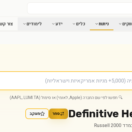
וקים
ניתוח
כלים
ידע
לימודים
צור קש
🔍 חפשו לפי שם החברה (Apple, לאומי) או סימול (AAPL, LUMI.TA)
Definitive 
סחר
מעקב
Russell 2