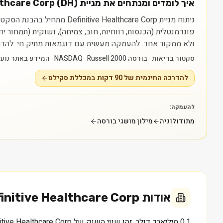
איך לומדים ומנתחים את מניית Definitive Healthcare Corp (DH)?
פונדמנטלית (הכנסות, רווחיות, חוב, צמיחה), ושוקית (תמחור 
ולא ממקור אחד.
להעמקה מעשית עם דוגמאות מתיק חי: להדרכה החינמית של 90 דקות במכללת סקילס — raining
סקטור בריאות · בורסה NASDAQ · Russell 2000 · המידע באתר נועד ללמידה בלבד ואינו ייעוץ או המלצה.
להדרכה החינמית של 90 דקות במכללת סקילס
להעמקה:
מתודולוגיה
מילון מושגי בורסה
אודות
initive Healthcare Corp