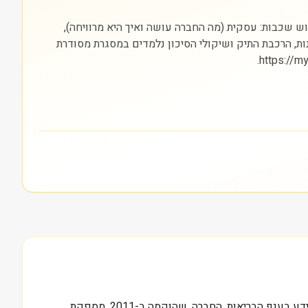
 הסקטור (בריאות) והבורסה בה היא נסחרת (NASDAQ). חשוב להסתכל על שלוש שכבות: עסקית (מה החברה עושה ואיך היא מרוויחה),
נות, הרכבת התיק ושיקולי הסיכון נלמדים במסגרת מסודרת
0.1 מיליארד דולר, זהו שווי השוק של Definitive Healthcare Corp, ומאחורי המספר הזה מסתתרת חברה הממוקדת באיסוף וניתוח מידע בענף הבריאות. החברה, שהוקמה ב-2011, מספקת