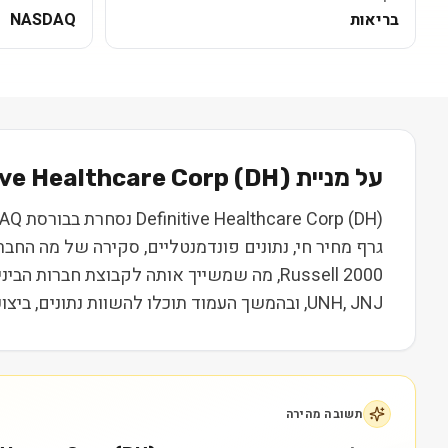
בריאות
NASDAQ
על מניית
) בקצרה
DH
(
ive Healthcare Corp
גרף מחיר חי, נתונים פונדמנטליים, סקירה של מה החב
UNH, JNJ, ובהמשך העמוד תוכלו להשוות נתונים, ביצועים ותמחור. המידע נועד ללמידה בלבד ואינו מהווה המלצה או ייעוץ השקעות.
תשובה מהירה