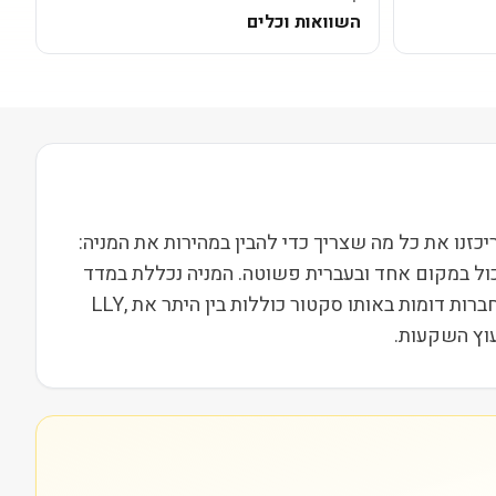
השוואות וכלים
D) נסחרת בבורסת NASDAQ ופועלת בסקטור בריאות בשווי שוק של 1M. בעמוד הזה ריכזנו את כל מה שצריך כדי להבין במהירות את המניה:
כול במקום אחד ובעברית פשוטה. המניה נכללת במדד
Russell 2000, מה שמשייך אותה לקבוצת חברות הביניים בארה"ב ומשפיע על נזילות, תנודתיות ועניין מוסדי. מתחרות וחברות דומות באותו סקטור כוללות בין היתר את LLY,