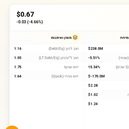
$
0.67
-0.03
(
-4.66%
)
מיחה
מאזן ואיתנות
$238.0M
חוב להון (Debt/Eq)
1.16
שנתי)
-5.51%
חוב ל״ט/הון (LT Debt/Eq)
1.05
)
15.34%
יחס שוטף
1.75
$-170.0M
יחס מהיר (Quick)
1.64
$2.28
$1.02
$1.24