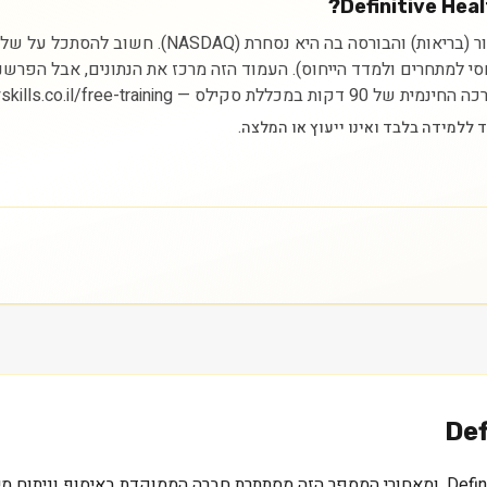
ניתוח מניית Definitive Healthcare Corp מתחיל בהבנת
יחסי למתחרים ולמדד הייחוס). העמוד הזה מרכז את הנתונים, אבל הפרש
https://myskills.co.il/free-t.
Def