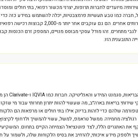
ירותיה מיועדים לחברות תרופות, יצרני מכשור רפואי, בתי חולים ומו
משל, חברה כמו טבע תעשיות פרמצבטיות, יכלה להשתמש במידע כזה כדי 
DH כולל מידע אודות למעלה מ-2.5 מיליון רופאים וס
 לגבי מתחרים. זהו מודל עסקי מבוסס מנויים, המספק זרם הכנסות קבו
ה התובענית הזו.
ve Healthcare
ספקי שירותי בריאות בארה״ב, מה שעשוי להוות יתרון תחרותי עבור מי ש
מה שלהם כדי לזהות בדיוק אילו בתי חולים או מרפאות הם הלקוחות 
ם רגולציה מחמירה. ממשל טראמפ, למשל, עשוי להמשיך ולדחוף לקיצוץ
כחי שלה, כ-0.1 מיליארד דולר, משקף את האתגרים הללו, לצד פוטנציאל הצמיחה הקיים 
לחתה של DH תלויה ביכולתה להמשיך ולספק מידע איכותי, להרחיב את בסיס הלקוחות שלה,