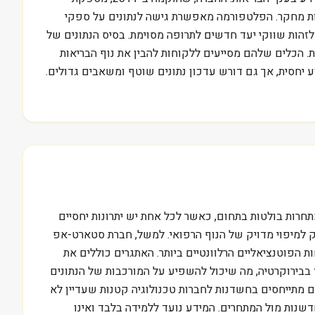
סדות מחקר. הפלטפורמה מאפשרת גישה לנתונים על ספקי
לזהות שווקי יעד חדשים לתרופה מסוימת. בסיס הנתונים של
פקי שירותים אחרים. הם גם עוקבים אחר יותר מ-2,000 קבוצות רכישה רפואיות. הכלים שלהם מסייעים ללקוחות להבין את נוף הבריאות
ע יחסית, אך גם דורש עדכון נתונים שוטף ומשאבים גדולים.
Definiti פועלת בסגמנט צומח בתוך תעשיית הבריאות, סגמנט המידע והאנליטיקה. חברות כמו IQVIA ו-Clarivate הן מתחרות בולטות בתחום, כאשר לכל אחת יש יתרונות יחסיים
זקוק למיפוי מדויק של הנוף הרפואי. למשל, חברת סטארט-אפ
הפוטנציאליים הרלוונטיים ביותר. האתגרים כוללים את
 בבירוקרטיה, מה שיכול להשפיע על המורכבות של הנתונים
בתחום. המשקיעים מתייחסים בחשדנות לחברות טכנולוגיה קטנות שעדיין לא
 ולשמור על חדשנות מול המתחרים. המידע נועד ללמידה בלבד ואינו