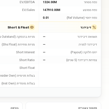
נפח מסחר
1324.00M
EV/EBITDA
נפח ממוצע
147910.00M
EV/Sales
נפח יחסי (Rel Volume)
0.01
דיבידנד
Short & Float
תשואת דיבידנד
—
מניות בהנפקה (Shs Outstand)
דיבידנד למניה
—
מניות סחירות (Shs Float)
יחס חלוקה (Payout)
—
Short Interest
צמיחת דיבידנד (5 שנים)
—
Short Ratio
Short Float
בעלות פנימית (Insider Own)
בעלות מוסדית (Inst Own)
סקטור בעברית
בורסה