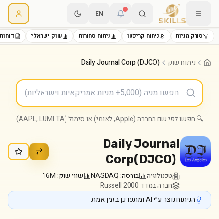
EN
סורק מניות
ניתוח קריפטו
ניתוח סחורות
שוק ישראלי
דוחות 
ניתוח שוק
Daily Journal Corp (DJCO)
🔍 חפשו לפי שם החברה (Apple, לאומי) או סימול (AAPL, LUMI.TA)
Daily Journal
Corp
(
DJCO
)
טכנולוגיה
בורסה:
NASDAQ
שווי שוק:
16M
חברה במדד Russell 2000
הניתוח נוצר ע״י AI ומתעדכן בזמן אמת