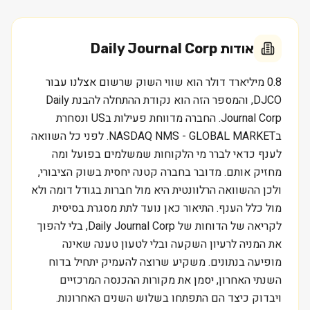
אודות
Daily Journal Corp
0.8 מיליארד דולר הוא שווי השוק שרשום אצלנו עבור
DJCO, והמספר הזה הוא נקודת ההתחלה להבנת Daily
Journal Corp. החברה מדווחת פעילות בUS ונסחרת
בNASDAQ NMS - GLOBAL MARKET. לפני כל השוואה
לענף כדאי לברר מי הלקוחות שמשלמים בפועל ומה
מחזיק אותם. מדובר בחברה קטנה יחסית בשוק הציבורי,
ולכן ההשוואה הרלוונטית היא מול חברות בגודל דומה ולא
מול כלל הענף. התיאור כאן נועד לתת מסגרת בסיסית
לקריאה של הדוחות של Daily Journal Corp, בלי להפוך
את המניה לרעיון השקעה ובלי לטעון טענה שאינה
מופיעה בנתונים. משקיע שרוצה להעמיק יתחיל בדוח
השנתי האחרון, יסמן את מקורות ההכנסה המרכזיים
ויבדוק כיצד הם התפתחו בשלוש השנים האחרונות.