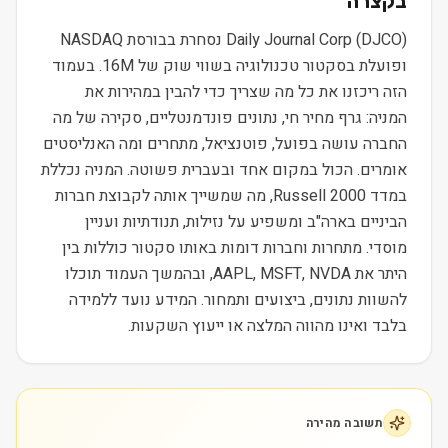
בקצרה
Daily Journal Corp (DJCO) נסחרת בבורסת NASDAQ
ופועלת בסקטור טכנולוגיה בשווי שוק של 16M. בעמוד
הזה ריכזנו את כל מה שצריך כדי להבין במהירות את
המניה: גרף מחיר חי, נתונים פונדמנטליים, סקירה של מה
החברה עושה בפועל, פוטנציאל, מתחרים ומה האנליסטים
אומרים. הכול במקום אחד ובעברית פשוטה. המניה נכללת
במדד Russell 2000, מה שמשייך אותה לקבוצת חברות
הביניים בארה"ב ומשפיע על נזילות, תנודתיות ועניין
מוסדי. מתחרות וחברות דומות באותו סקטור כוללות בין
היתר את AAPL, MSFT, NVDA, ובהמשך העמוד תוכלו
להשוות נתונים, ביצועים ותמחור. המידע נועד ללמידה
בלבד ואינו מהווה המלצה או ייעוץ השקעות.
תשובה מהירה