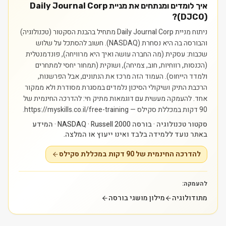
איך לומדים ומנתחים את מניית Daily Journal Corp
(DJCO)?
ניתוח מניית Daily Journal Corp מתחיל בהבנת הסקטור (טכנולוגיה)
והבורסה בה היא נסחרת (NASDAQ). חשוב להסתכל על שלוש
שכבות: עסקית (מה החברה עושה ואיך היא מרוויחה), פונדמנטלית
(הכנסות, רווחיות, חוב, צמיחה), ושוקית (תמחור יחסי למתחרים
ולמדד הייחוס). העמוד הזה מרכז את הנתונים, אבל הפרשנות,
הרכבת התיק ושיקולי הסיכון נלמדים במסגרת מסודרת ולא ממקור
אחד.
להעמקה מעשית עם דוגמאות מתיק חי: להדרכה החינמית של
90 דקות במכללת סקילס — https://myskills.co.il/free-training.
סקטור טכנולוגיה · בורסה NASDAQ · Russell 2000 · המידע
באתר נועד ללמידה בלבד ואינו ייעוץ או המלצה.
להדרכה החינמית של 90 דקות במכללת סקילס
להעמקה:
מתודולוגיה
מילון מושגי בורסה