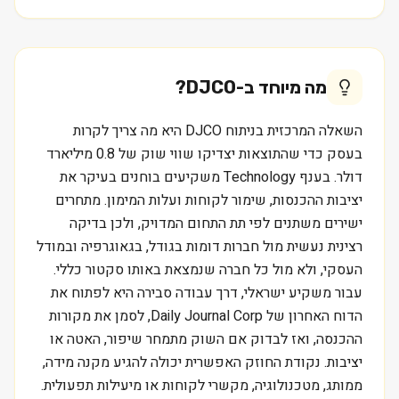
מה מיוחד ב-
DJCO
?
השאלה המרכזית בניתוח DJCO היא מה צריך לקרות
בעסק כדי שהתוצאות יצדיקו שווי שוק של 0.8 מיליארד
דולר. בענף Technology משקיעים בוחנים בעיקר את
יציבות ההכנסות, שימור לקוחות ועלות המימון. מתחרים
ישירים משתנים לפי תת התחום המדויק, ולכן בדיקה
רצינית נעשית מול חברות דומות בגודל, בגאוגרפיה ובמודל
העסקי, ולא מול כל חברה שנמצאת באותו סקטור כללי.
עבור משקיע ישראלי, דרך עבודה סבירה היא לפתוח את
הדוח האחרון של Daily Journal Corp, לסמן את מקורות
ההכנסה, ואז לבדוק אם השוק מתמחר שיפור, האטה או
יציבות. נקודת החוזק האפשרית יכולה להגיע מקנה מידה,
ממותג, מטכנולוגיה, מקשרי לקוחות או מיעילות תפעולית.