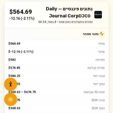
נתונים פיננסיים —
Daily
$
564.69
Journal Corp
DJCO
-12.16
(
-2.11%
)
נתונים מתעדכנים בזמן אמת •
8 באוג׳, 06:34
נתוני מסחר
מחיר
$564.69
שינוי
$-12.16 (-2.11%)
פתיחה
$582
סגירה קודמת
$576.85
גבוה יומי
$584.25
נמוך יומי
$560.55
טווח 52 שבועות
$348.63 – $674.75
גבוה 52W
$674.75
AI
נמוך 52W
$348.63