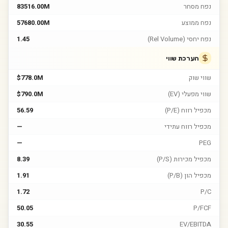
נפח מסחר
83516.00M
נפח ממוצע
57680.00M
נפח יחסי (Rel Volume)
1.45
הערכת שווי
שווי שוק
$778.0M
שווי מפעלי (EV)
$790.0M
מכפיל רווח (P/E)
56.59
מכפיל רווח עתידי
—
—
PEG
מכפיל מכירות (P/S)
8.39
מכפיל הון (P/B)
1.91
1.72
P/C
50.05
P/FCF
30.55
EV/EBITDA