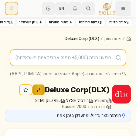
EN
סורק מניות
ניתוח קריפטו
ניתוח סחורות
שוק ישראלי
דוחות 
ניתוח שוק
Deluxe Corp (DLX)
🔍 חפשו לפי שם החברה (Apple, לאומי) או סימול (AAPL, LUMI.TA)
Deluxe Corp
(
DLX
)
תעשייה
בורסה:
NYSE
שווי שוק:
31M
חברה במדד Russell 2000
הניתוח נוצר ע״י AI ומתעדכן בזמן אמת