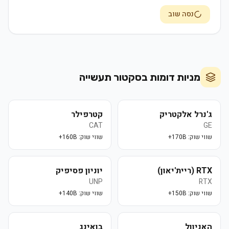
נסה שוב
מניות דומות בסקטור
תעשייה
ג'נרל אלקטריק
קטרפילר
CAT
GE
שווי שוק:
170B+
שווי שוק:
160B+
RTX (ריית'יאון)
יוניון פסיפיק
UNP
RTX
שווי שוק:
150B+
שווי שוק:
140B+
האניוול
בואינג