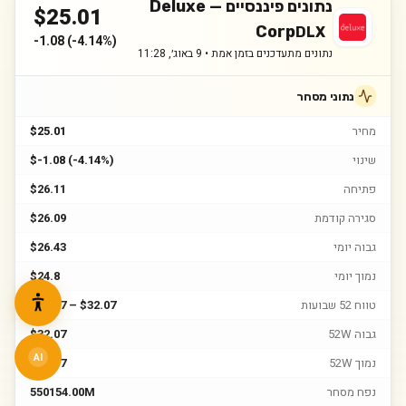
נתונים פיננסיים —
Deluxe
$
25.01
Corp
DLX
-1.08
(
-4.14%
)
נתונים מתעדכנים בזמן אמת •
9 באוג׳, 11:28
נתוני מסחר
מחיר
$25.01
שינוי
$-1.08 (-4.14%)
פתיחה
$26.11
סגירה קודמת
$26.09
גבוה יומי
$26.43
נמוך יומי
$24.8
טווח 52 שבועות
$17.07 – $32.07
גבוה 52W
$32.07
AI
נמוך 52W
$17.07
נפח מסחר
550154.00M