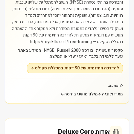
והבורסה בה היא נסחרת (NYSE). חשוב להסתכל על שלוש שכבות:
עסקית (מה החברה עושה ואיך היא מרוויחה), פונדמנטלית (הכנסות,
רווחיות, חוב, צמיחה), ושוקית (תמחור יחסי למתחרים ולמדד
הייחוס). העמוד הזה מרכז את הנתונים, אבל הפרשנות, הרכבת התיק
ושיקולי הסיכון נלמדים במסגרת מסודרת ולא ממקור אחד.
להעמקה
מעשית עם דוגמאות מתיק חי: להדרכה החינמית של 90 דקות
במכללת סקילס — https://myskills.co.il/free-training.
סקטור תעשייה · בורסה NYSE · Russell 2000 · המידע באתר
נועד ללמידה בלבד ואינו ייעוץ או המלצה.
להדרכה החינמית של 90 דקות במכללת סקילס
להעמקה:
מתודולוגיה
מילון מושגי בורסה
אודות
Deluxe Corp