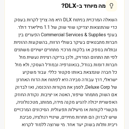
מה מיוחד ב-
DLX
?
השאלה המרכזית בניתוח DLX היא מה צריך לקרות בעסק
כדי שהתוצאות יצדיקו שווי שוק של 1.1 מיליארד דולר.
בענף Commercial Services & Supplies הפערים בין
חברות מתבטאים בעיקר בשולי הרווח, בהשקעות ההוניות
ובתלות בספק או בלקוח מרכזי. מתחרים ישירים משתנים
לפי תת התחום המדויק, ולכן בדיקה רצינית נעשית מול
חברות דומות בגודל, בגאוגרפיה ובמודל העסקי, ולא מול
כל חברה שנמצאת באותו סקטור כללי. עבור משקיע
ישראלי, דרך עבודה סבירה היא לפתוח את הדוח האחרון
של Deluxe Corp, לסמן את מקורות ההכנסה, ואז לבדוק
אם השוק מתמחר שיפור, האטה או יציבות. נקודת החוזק
האפשרית יכולה להגיע מקנה מידה, ממותג, מטכנולוגיה,
מקשרי לקוחות או מיעילות תפעולית. הסיכונים המרכזיים
שיש לבדוק הם תחרות מחירים, שינויי רגולציה, סביבת
ריבית ותלות בשוק יעד אחד. מי שרוצה ללמוד לקרוא