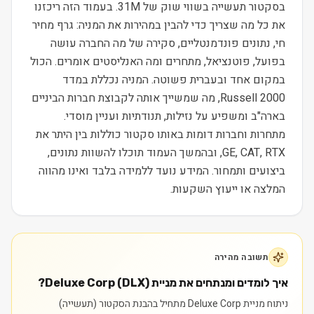
בסקטור תעשייה בשווי שוק של 31M. בעמוד הזה ריכזנו
את כל מה שצריך כדי להבין במהירות את המניה: גרף מחיר
חי, נתונים פונדמנטליים, סקירה של מה החברה עושה
בפועל, פוטנציאל, מתחרים ומה האנליסטים אומרים. הכול
במקום אחד ובעברית פשוטה. המניה נכללת במדד
Russell 2000, מה שמשייך אותה לקבוצת חברות הביניים
בארה"ב ומשפיע על נזילות, תנודתיות ועניין מוסדי.
מתחרות וחברות דומות באותו סקטור כוללות בין היתר את
GE, CAT, RTX, ובהמשך העמוד תוכלו להשוות נתונים,
ביצועים ותמחור. המידע נועד ללמידה בלבד ואינו מהווה
המלצה או ייעוץ השקעות.
תשובה מהירה
איך לומדים ומנתחים את מניית Deluxe Corp (DLX)?
ניתוח מניית Deluxe Corp מתחיל בהבנת הסקטור (תעשייה)