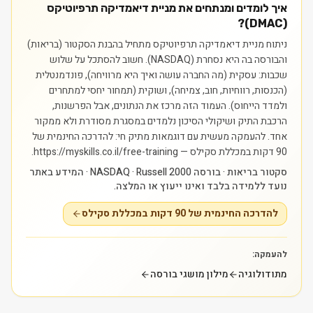
איך לומדים ומנתחים את מניית דיאמדיקה תרפיוטיקס
(DMAC)?
ניתוח מניית דיאמדיקה תרפיוטיקס מתחיל בהבנת הסקטור (בריאות)
והבורסה בה היא נסחרת (NASDAQ). חשוב להסתכל על שלוש
שכבות: עסקית (מה החברה עושה ואיך היא מרוויחה), פונדמנטלית
(הכנסות, רווחיות, חוב, צמיחה), ושוקית (תמחור יחסי למתחרים
ולמדד הייחוס). העמוד הזה מרכז את הנתונים, אבל הפרשנות,
הרכבת התיק ושיקולי הסיכון נלמדים במסגרת מסודרת ולא ממקור
אחד.
להעמקה מעשית עם דוגמאות מתיק חי: להדרכה החינמית של
90 דקות במכללת סקילס — https://myskills.co.il/free-training.
סקטור בריאות · בורסה NASDAQ · Russell 2000 · המידע באתר
נועד ללמידה בלבד ואינו ייעוץ או המלצה.
להדרכה החינמית של 90 דקות במכללת סקילס
להעמקה:
מתודולוגיה
מילון מושגי בורסה