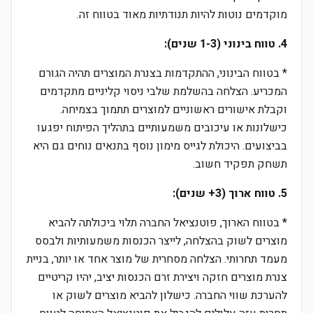
מוקדמים נוטות להיות תנודתיות מאוד בטווח זה.
4. טווח בינוני (1-3 שנים):
* בטווח הבינוני, ההתקדמות בצנרת המוצרים תהיה הגורם
המכריע. הצלחה בהשלמת שלבי ניסוי קליניים מתקדמים
וקבלת אישורים ראשוניים למוצרים תתמוך בצמיחה.
כישלונות או עיכובים משמעותיים בתהליך הפיתוח יפגעו
בביצועים. היכולת לגייס מימון נוסף בתנאים נוחים גם היא
תשחק תפקיד חשוב.
5. טווח ארוך (3+ שנים):
* בטווח הארוך, פוטנציאל החברה תלוי ביכולתה להביא
מוצרים לשוק בהצלחה, לייצר הכנסות משמעותיות ולבסס
מעמד תחרותי. הצלחה מסחרית של מוצר אחד או יותר, בניית
צנרת מוצרים חזקה ויצירת זרם הכנסות יציב, יהיו קריטיים
להערכת שווי החברה. כישלון להביא מוצרים לשוק או