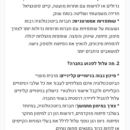
גדולים או לנישות עם תחרות מועטה, קיים פוטנציאל
חדירה משמעותי ושליטה בנתח שוק.
*
שותפויות אסטרטגיות:
חברות ביוטכנולוגיה רבות
נשענות על שותפויות עם חברות תרופות גדולות יותר לצורך
מימון, פיתוח, שיווק והפצה. שותפות מוצלחת יכולה
להפחית סיכונים, להאיץ את הפיתוח ולספק גישה
למשאבים נרחבים יותר.
2. מה עלול לפגוע בחברה?
*
סיכון גבוה בניסויים קליניים:
מרבית מוצרי
הביוטכנולוגיה אינם מצליחים לעבור את כל שלבי הניסויים
הקליניים ולקבל אישור רגולטורי. כישלון בניסויים קליניים
עלול להוביל לירידה דרסטית בשווי החברה.
*
צורך במימון מתמשך:
חברות ביוטכנולוגיה, במיוחד
בשלבי פיתוח מוקדמים, דורשות הון רב למימון מחקר
ופיתוח. גיוס הון נוסף עלול לדלל את בעלי המניות הקיימים
או להיות כרוך בתנאים פחות נוחים.