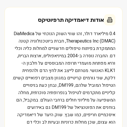
אודות
דיאמדיקה תרפיוטיקס
0.4 מיליארד דולר, זהו שווי השוק הנוכחי של DiaMedica
Therapeutics Inc (DMAC), חברת ביוטכנולוגיה קטנה
המתמקדת בפיתוח טיפולים חדשניים למחלות כליה וכלי
דם. החברה נוסדה ב-2004 במיניאפוליס, ארצות הברית,
והיא מפתחת מועמדי תרופה המבוססים על חלבון ה-
KLK1 האנושי. מטרתם לייצב את לחץ הדם ולהפחית
דלקת, שני גורמים קריטיים במגוון מצבים רפואיים קשים.
הטיפול המוביל שלהם, DM199, נבחן כעת בניסויים
קליניים מתקדמים לטיפול בנפרופתיה סוכרתית, מחלה
המשפיעה על מיליוני חולים ברחבי העולם. במקביל, הם
בוחנים את הפוטנציאל של DM199 גם באירועים
איסכמיים חריפים, כמו שבץ. שוק היעד של דיאמדיקה
הוא עצום, שכן מחלות כרוניות ובעיות לב וכלי דם