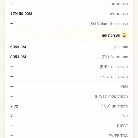
נפח מסחר
—
נפח ממוצע
179150.00M
נפח יחסי (Rel Volume)
—
הערכת שווי
שווי שוק
$359.0M
שווי מפעלי (EV)
$353.0M
מכפיל רווח (P/E)
—
מכפיל רווח עתידי
—
—
PEG
מכפיל מכירות (P/S)
—
מכפיל הון (P/B)
7.72
7
P/C
—
P/FCF
—
EV/EBITDA