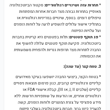
*
תחרות עזה ושינויים רגולטוריים:
סקטור הביוטכנולוגיה
מאופיין בתחרות גבוהה מצד חברות אחרות המפתחות
טיפולים דומים. בנוסף, שינויים במדיניות רגולטורית או
בתהליכי אישור עלולים להשפיע לרעה על לוחות הזמנים
ועל עלויות הפיתוח.
*
פג תוקף פטנטים:
תלות בפטנטים היא קריטית בחברות
ביוטכנולוגיה. פקיעת תוקף פטנטים עלולה לחשוף את
החברה לתחרות מצד תרופות גנריות ולהפחית משמעותית
את הכנסותיה.
3. טווח קצר (עד שנה):
* בטווח הקצר, ביצועי החברה יושפעו בעיקר מאירועים
קליניים ורגולטוריים קרובים, כגון פרסום תוצאות ניסויים
קליניים (שלבים I, II, או III), קבלת אישורי FDA או
רגולטורים אחרים, או הודעות על שותפויות חדשות. ללא
מידע ספציפי על צנרת המוצרים ולוחות הזמנים, קשה
להעריך כיוון ברור. חברות ביוטכנולוגיה בשלבי פיתוח