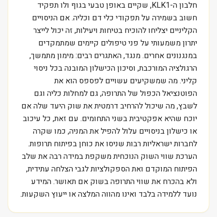
חלבון ה-KLK1, שקיים באופן טבעי בגוף ולו תפקיד
חשוב בשמירה על תפקודי כלי דם וכליה. אם הניסויים
הקליניים יצליחו להוכיח בטיחות ויעילות, זה יכול לייצר
יתרון משמעותי על פני טיפולים קיימים שמתמקדים
במנגנונים אחרים. מנגד, האתגרים רבים: מימון מתמשך,
הרגולציה המורכבת, וסיכון הכישלון המובנה בכל ניסוי
קליני. מה שמשקיעים עשויים לפספס הוא את
הפוטנציאל הכפול של התרופה, גם למחלות כליה וגם
לשבץ, מה שיכול להרחיב דרמטית את שוק היעד שלה אם
יוכח שהיא אפקטיבית בשני התחומים. עם זאת, כל עיכוב
או כישלון בניסויים עלול להפיל את המניה, כמו שקרה
לחברות ישראליות רבות שניסו את כוחן בפיתוח תרופות.
הערכת שווי השוק הנוכחית משקפת במידה רבה את שלב
הפיתוח המוקדם ואת הספקולציות לגבי הצלחה עתידית,
ולא בהכרח את שווי התרופה בשוק אם תאושר. המידע
נועד ללמידה בלבד ואינו מהווה המלצה או ייעוץ השקעות.