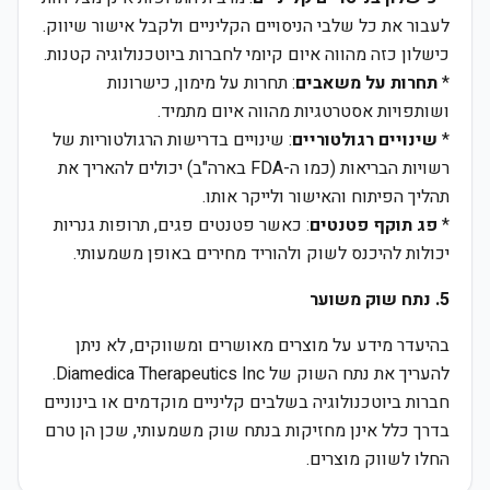
לעבור את כל שלבי הניסויים הקליניים ולקבל אישור שיווק.
כישלון כזה מהווה איום קיומי לחברות ביוטכנולוגיה קטנות.
*
תחרות על משאבים
: תחרות על מימון, כישרונות
ושותפויות אסטרטגיות מהווה איום מתמיד.
*
שינויים רגולטוריים
: שינויים בדרישות הרגולטוריות של
רשויות הבריאות (כמו ה-FDA בארה"ב) יכולים להאריך את
תהליך הפיתוח והאישור ולייקר אותו.
*
פג תוקף פטנטים
: כאשר פטנטים פגים, תרופות גנריות
יכולות להיכנס לשוק ולהוריד מחירים באופן משמעותי.
5. נתח שוק משוער
בהיעדר מידע על מוצרים מאושרים ומשווקים, לא ניתן
להעריך את נתח השוק של Diamedica Therapeutics Inc.
חברות ביוטכנולוגיה בשלבים קליניים מוקדמים או בינוניים
בדרך כלל אינן מחזיקות בנתח שוק משמעותי, שכן הן טרם
החלו לשווק מוצרים.