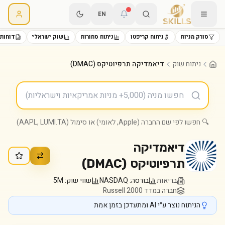
EN
סורק מניות
ניתוח קריפטו
ניתוח סחורות
שוק ישראלי
דוחות 
ניתוח שוק
דיאמדיקה תרפיוטיקס (DMAC)
🔍 חפשו לפי שם החברה (Apple, לאומי) או סימול (AAPL, LUMI.TA)
דיאמדיקה
תרפיוטיקס
(
DMAC
)
בריאות
בורסה:
NASDAQ
שווי שוק:
5M
חברה במדד Russell 2000
הניתוח נוצר ע״י AI ומתעדכן בזמן אמת