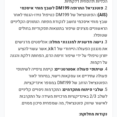
הכליות ולהפחית דלקתיות.
2.
פוטנציאל התרופה DM199 לשבץ מוחי איסכמי
(AIS):
הפוטנציאל של DM199 כטיפול נוירו-הגנתי לאחר
שבץ מוחי איסכמי נחשב לנקודת מפתח. הנתונים הקליניים
הראשוניים מציגים שיפור בתוצאות תפקודיות בחולים
שטופלו.
3.
גישה חדשנית למנגנוני מחלה:
אנליסטים מדגישים
את מנגנון הפעולה הייחודי של klk1, אשר עשוי להציע
יתרון טיפולי על ידי שיפור זרימת הדם, הפחתת דלקת והגנה
על רקמות.
4.
שיתופי פעולה אסטרטגיים:
קיימת ציפייה לשיתופי
פעולה עתידיים או עסקאות רישוי, במיוחד לאור
הפוטנציאל הרחב של DM199 במספר אינדיקציות.
5.
שלבי פיתוח מתקדמים:
התקדמות ניסויים קליניים
לשלב 2/3 באינדיקציות מרכזיות מעידה על התקרבות
לאישור שיווק פוטנציאלי, מה שמפחית סיכון מסוים.
נקודות מחלוקת: