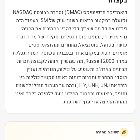
בקצרה
דיאמדיקה תרפיוטיקס (DMAC) נסחרת בבורסת NASDAQ
ופועלת בסקטור בריאות בשווי שוק של 5M. בעמוד הזה
ריכזנו את כל מה שצריך כדי להבין במהירות את המניה:
גרף מחיר חי, נתונים פונדמנטליים, סקירה של מה החברה
עושה בפועל, פוטנציאל, מתחרים ומה האנליסטים
אומרים. הכול במקום אחד ובעברית פשוטה. המניה נכללת
במדד Russell 2000, מה שמשייך אותה לקבוצת חברות
הביניים בארה"ב ומשפיע על נזילות, תנודתיות ועניין
מוסדי. מתחרות וחברות דומות באותו סקטור כוללות בין
היתר את LLY, UNH, JNJ, ובהמשך העמוד תוכלו להשוות
נתונים, ביצועים ותמחור. המידע נועד ללמידה בלבד ואינו
מהווה המלצה או ייעוץ השקעות.
תשובה מהירה