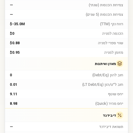
צמיחת הכנסות (שנתי)
—
צמיחת הכנסות (5 שנים)
—
רווח נקי (TTM)
$-35.0M
הכנסה למניה
$0
שווי ספרי למניה
$0.88
מזומן למניה
$0.95
מאזן ואיתנות
חוב להון (Debt/Eq)
0
חוב ל״ט/הון (LT Debt/Eq)
0.01
יחס שוטף
9.11
יחס מהיר (Quick)
8.98
דיבידנד
תשואת דיבידנד
—