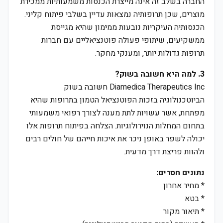
החברה בשלב זה אינה מייצרת הכנסות משמעותיות ממכירת
מוצרים, שכן תרופותיה נמצאות עדיין בשלבי פיתוח קליני.
הכנסותיה העיקריות נובעות ממימון שהיא מגייסת
ממשקיעים, שיתופי פעולה פוטנציאליים עם חברות
תרופות גדולות יותר, ומענקי מחקר.
3. למה היא חשובה בשוק?
Diamedica Therapeutics Inc חשובה בשוק
הביוטכנולוגיה בזכות הפוטנציאל הטמון בתרופות שהיא
מפתחת, אשר עשויות לתת מענה לצורך רפואי משמעותי
בתחום המחלות הנוירולוגיות. הצלחה בפיתוח תרופות אלו
יכולה לשפר באופן ניכר את איכות חייהם של חולים רבים
ולהוות פריצת דרך מדעית.
נתונים חסרים:
* מחיר אחרון
* בטא
* תיאור מקור