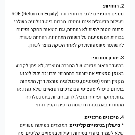
2. רווחיות:
נתונים מספריים לגבי מרווחי רווח, ROE (Return on Equity)
ויעילות תפעולית אינם זמינים. חברות ביוטכנולוגיה בשלבי
פיתוח נוטות להיות לא רווחיות, עם הוצאות מחקר ופיתוח
גבוהות המשפיעות על השורה התחתונה. רווחיות עשויה
להשתפר משמעותית רק לאחר השקת מוצר לשוק.
3. יתרון תחרותי:
בהיעדר תיאור מפורט של החברה ומוצריה, לא ניתן לקבוע
באופן ספציפי את יתרונה התחרותי. יתרון זה יכול לנבוע
מקניין רוחני (פטנטים), טכנולוגיה פורצת דרך, התמחות
בתחום טיפולי ספציפי עם צרכים רפואיים שלא נענו, או
צוות מחקר ופיתוח מוביל. לרוב, חברות ביוטכנולוגיה
מתחרות באמצעות חדשנות מדעית וקניין רוחני.
4. סיכונים מרכזיים:
*
כישלון בניסויים קליניים:
המוצרים בפיתוח עשויים
שלא לעמוד ביעדי בטיחות ויעילות בניסויים קליניים, מה