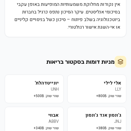
אין נקודות מחלוקת משמעותיות המופיעות באופן עקבי
בסיכומי אנליסטים. עיקר הסיכון נתפס כרגיל בחברות
ביוטכנולוגיה בשלב פיתוח – סיכון כשל בניסויים קליניים
או אי-השגת אישור רגולטורי.
מניות דומות בסקטור
בריאות
אלי לילי
יונייטדהלת'
UNH
LLY
שווי שוק:
800B+
שווי שוק:
500B+
ג'ונסון אנד ג'ונסון
אבווי
ABBV
JNJ
שווי שוק:
380B+
שווי שוק:
340B+