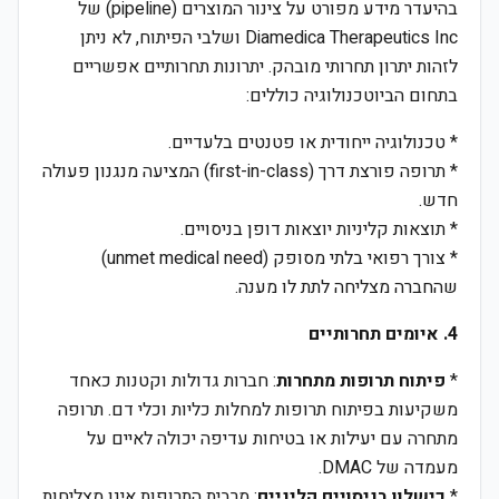
בהיעדר מידע מפורט על צינור המוצרים (pipeline) של
Diamedica Therapeutics Inc ושלבי הפיתוח, לא ניתן
לזהות יתרון תחרותי מובהק. יתרונות תחרותיים אפשריים
בתחום הביוטכנולוגיה כוללים:
* טכנולוגיה ייחודית או פטנטים בלעדיים.
* תרופה פורצת דרך (first-in-class) המציעה מנגנון פעולה
חדש.
* תוצאות קליניות יוצאות דופן בניסויים.
* צורך רפואי בלתי מסופק (unmet medical need)
שהחברה מצליחה לתת לו מענה.
4. איומים תחרותיים
*
פיתוח תרופות מתחרות
: חברות גדולות וקטנות כאחד
משקיעות בפיתוח תרופות למחלות כליות וכלי דם. תרופה
מתחרה עם יעילות או בטיחות עדיפה יכולה לאיים על
מעמדה של DMAC.
*
כישלון בניסויים קליניים
: מרבית התרופות אינן מצליחות