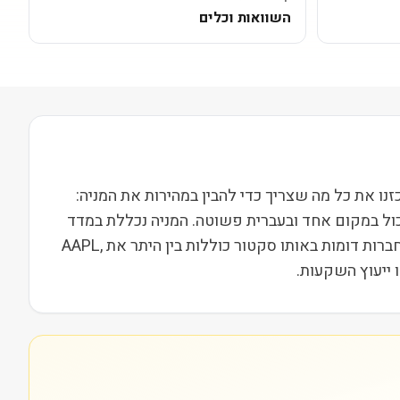
השוואות וכלים
בבורסת NASDAQ ופועלת בסקטור טכנולוגיה בשווי שוק של 4M. בעמוד הזה ריכזנו את כל מה שצריך כדי להבין במהירות את המניה:
כול במקום אחד ובעברית פשוטה. המניה נכללת במדד
Russell 2000, מה שמשייך אותה לקבוצת חברות הביניים בארה"ב ומשפיע על נזילות, תנודתיות ועניין מוסדי. מתחרות וחברות דומות באותו סקטור כוללות בין היתר את AAPL,