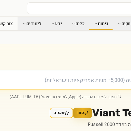
וקים
ניתוח
כלים
ידע
לימודים
צור קש
🔍 חפשו לפי שם החברה (Apple, לאומי) או סימול (AAPL, LUMI.TA)
Viant T
סחר
מעקב
דד Russell 2000