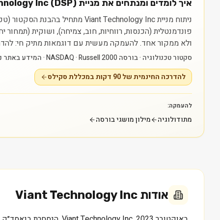
איך לומדים ומנתחים את מניית Viant Technology Inc (DSP)?
פונדמנטלית (הכנסות, רווחיות, חוב, צמיחה), ושוקית (תמחור 
ולא ממקור אחד.
להעמקה מעשית עם דוגמאות מתיק חי: להדרכה החינמית של 90 דקות במכללת סקילס — raining
סקטור טכנולוגיה · בורסה NASDAQ · Russell 2000 · המידע באתר נועד ללמידה בלבד ואינו ייעוץ או המלצה.
להדרכה החינמית של 90 דקות במכללת סקילס
להעמקה:
מתודולוגיה
מילון מושגי בורסה
אודות
Viant Technology Inc