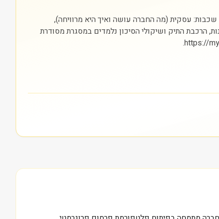
נולוגיה) והבורסה בה היא נסחרת (NASDAQ). חשוב להסתכל על שלוש שכבות: עסקית (מה החברה עושה ואיך היא מרוויחה),
נות, הרכבת התיק ושיקולי הסיכון נלמדים במסגרת מסודרת
V, הנסחרת בנאסד״ק תחת הסימול DSP, דיווחה על הכנסות רבעוניות של כ-50 מיליון דולר. החברה מתמחה בפיתוח פלטפורמת פרסום פרוגרמטי