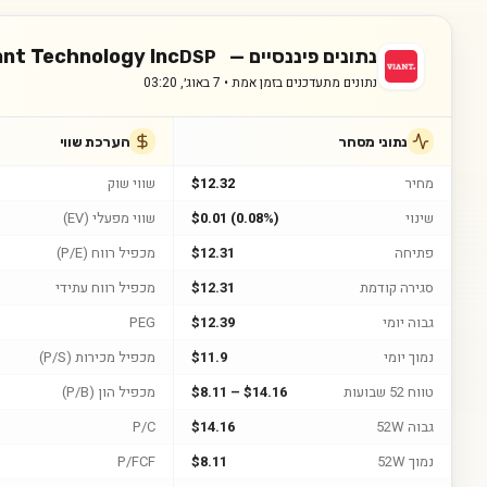
נתונים פיננסיים —
ant Technology Inc
DSP
נתונים מתעדכנים בזמן אמת •
7 באוג׳, 03:20
נתוני מסחר
הערכת שווי
מחיר
$12.32
שווי שוק
שינוי
$0.01 (0.08%)
שווי מפעלי (EV)
פתיחה
$12.31
מכפיל רווח (P/E)
סגירה קודמת
$12.31
מכפיל רווח עתידי
גבוה יומי
$12.39
PEG
נמוך יומי
$11.9
מכפיל מכירות (P/S)
טווח 52 שבועות
$8.11 – $14.16
מכפיל הון (P/B)
גבוה 52W
$14.16
P/C
נמוך 52W
$8.11
P/FCF