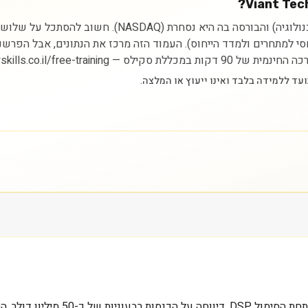
ניתוח מניית Viant Technology Inc מתחיל בהבנת הסקטור (טכ
יחסי למתחרים ולמדד הייחוס). העמוד הזה מרכז את הנתונים, אבל הפרש
https://myskills.co.il/free-t.
באוקטובר 2023, iant Technology Inc