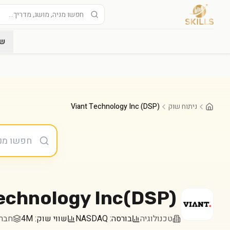
שו
ניתוח שוק
Viant Technology Inc (DSP)
echnology Inc
(
DSP
)
טכנולוגיה
בורסה:
NASDAQ
שווי שוק:
4M
חברה במ