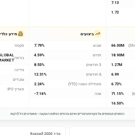
7.13
1.72
ביצועים
מידע כללי
66.00M
שבוע
7.79%
סקטור
18.90M
חודש
4.59%
GLOBAL
בורסה
MARKET
1.27M
3 חודשים
8.55%
מדינה
6.99
6 חודשים
12.31%
עובדים
6.73%
מתחילת השנה (YTD)
2.24%
תאריך IPO
71.15%
שנה
-7.16%
16.50%
הנתונים מבוססים על מקורות ציבוריים ואינם מהווים המלצת השקעה • מתעדכנים כל 5 דקות
מדד Russell 2000