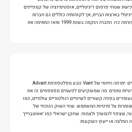
 פלטפורמת Advant שלה. Viant מספקת כלים לאוטומציה של רכישת שטחי פרסום דיגיטליים, אופטימיזציה של קמפיינים
יטלי בארצות הברית, אך לקוחותיה כוללים גם חברות
בינלאומיות המעוניינות להגיע לקהלי יעד מגוונים. לדוגמה, קמפיין פרסום טלוויזיה חכם של חברת קוקה קולה יכול לעבור דרך פלטפורמה כזו. החברה הוקמה בשנת 1999 ומאז התאימה את
Viant Technology מתמודדת בשוק תחרותי במיוחד, כזה ששחקנים כמו Trade Desk או Magnite שולטים בו בנתחי שוק משמעותיים. יתרונה היחסי של Viant נובע מפלטפורמת Advant
טיות נתונים. מה שמשקיעים לפעמים מפספסים זה את
ומדים בפניה קשורים לשינויים רגולטוריים עולמיים, כמו
שומרות על פרטיות המשתמש. שווי השוק הנוכחי של
גרמטי, שצפוי להמשיך ולצמוח. שחקן ישראלי כמו ׳אאוטבריין׳