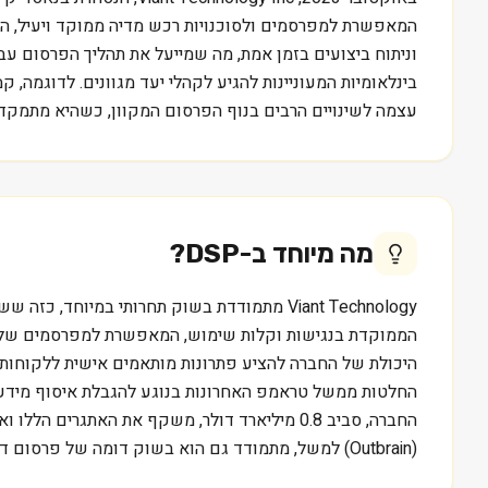
וניתוח ביצועים בזמן אמת, מה שמייעל את תהליך הפרסום עב
עצמה לשינויים הרבים בנוף הפרסום המקוון, כשהיא מתמקדת 
מה מיוחד ב-
DSP
?
הממוקדת בנגישות וקלות שימוש, המאפשרת למפרסמים שליט
היכולת של החברה להציע פתרונות מותאמים אישית ללקוחות ק
החלטות ממשל טראמפ האחרונות בנוגע להגבלת איסוף מידע 
החברה, סביב 0.8 מיליארד דולר, משקף את האתג
(Outbrain) למשל, מתמודד גם הוא בשוק דומה של פרסום דיגיטלי, תוך התמחות בנישה אחרת. המידע נועד ללמידה בלבד ואינו מהווה המלצה או ייעוץ השקעות.