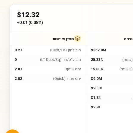
$
12.32
+
0.01
(
0.08%
)
מיחה
מאזן ואיתנות
$362.0M
חוב להון (Debt/Eq)
0.27
שנתי)
25.33%
חוב ל״ט/הון (LT Debt/Eq)
0
)
15.80%
יחס שוטף
2.87
$9.0M
יחס מהיר (Quick)
2.82
$20.31
$1.34
$2.91