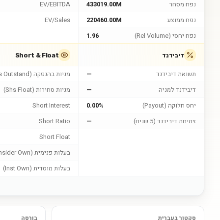
נפח מסחר
433019.00M
EV/EBITDA
נפח ממוצע
220460.00M
EV/Sales
נפח יחסי (Rel Volume)
1.96
דיבידנד
Short & Float
תשואת דיבידנד
—
מניות בהנפקה (Shs Outstand)
דיבידנד למניה
—
מניות סחירות (Shs Float)
יחס חלוקה (Payout)
0.00%
Short Interest
צמיחת דיבידנד (5 שנים)
—
Short Ratio
Short Float
בעלות פנימית (Insider Own)
בעלות מוסדית (Inst Own)
סקטור בעברית
בורסה