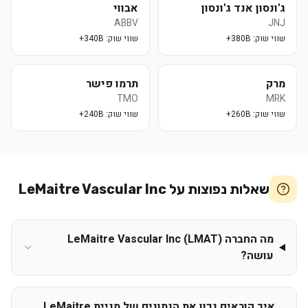
ג'ונסון אנד ג'ונסון
אבווי
ABBV
JNJ
שווי שוק:
380B+
שווי שוק:
340B+
מרק
תרמו פישר
TMO
MRK
שווי שוק:
260B+
שווי שוק:
240B+
שאלות נפוצות על
LeMaitre Vascular Inc
מה החברה LeMaitre Vascular Inc (LMAT)
עושה?
איך קוראים נכון את הנתונים של מניית LeMaitre