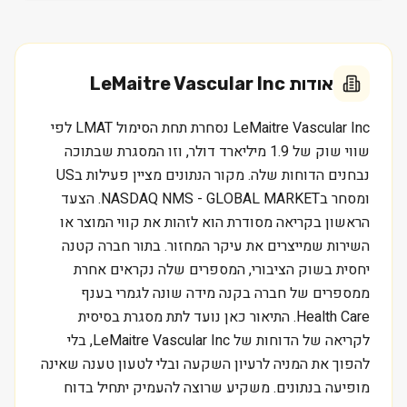
אודות
LeMaitre Vascular Inc
LeMaitre Vascular Inc נסחרת תחת הסימול LMAT לפי
שווי שוק של 1.9 מיליארד דולר, וזו המסגרת שבתוכה
נבחנים הדוחות שלה. מקור הנתונים מציין פעילות בUS
ומסחר בNASDAQ NMS - GLOBAL MARKET. הצעד
הראשון בקריאה מסודרת הוא לזהות את קווי המוצר או
השירות שמייצרים את עיקר המחזור. בתור חברה קטנה
יחסית בשוק הציבורי, המספרים שלה נקראים אחרת
ממספרים של חברה בקנה מידה שונה לגמרי בענף
Health Care. התיאור כאן נועד לתת מסגרת בסיסית
לקריאה של הדוחות של LeMaitre Vascular Inc, בלי
להפוך את המניה לרעיון השקעה ובלי לטעון טענה שאינה
מופיעה בנתונים. משקיע שרוצה להעמיק יתחיל בדוח