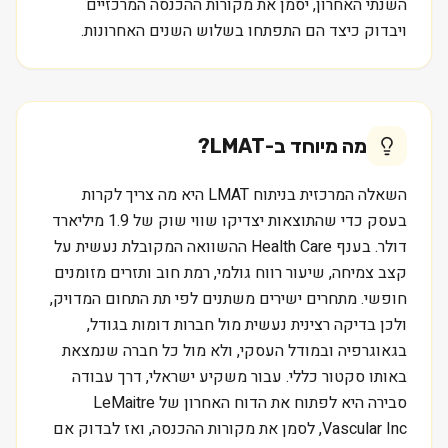
השנתי האחרון, יסמן את מקורות ההכנסה המרכזיים
ויבדוק כיצד הם התפתחו בשלוש השנים האחרונות.
מה מיוחד ב-
LMAT
?
השאלה המרכזית בניתוח LMAT היא מה צריך לקרות
בעסק כדי שהתוצאות יצדיקו שווי שוק של 1.9 מיליארד
דולר. בענף Health Care ההשוואה המקובלת נעשית על
קצב צמיחה, שיעור רווח גולמי, רמת חוב ותזרים מזומנים
חופשי. מתחרים ישירים משתנים לפי תת התחום המדויק,
ולכן בדיקה רצינית נעשית מול חברות דומות בגודל,
בגאוגרפיה ובמודל העסקי, ולא מול כל חברה שנמצאת
באותו סקטור כללי. עבור משקיע ישראלי, דרך עבודה
סבירה היא לפתוח את הדוח האחרון של LeMaitre
Vascular Inc, לסמן את מקורות ההכנסה, ואז לבדוק אם