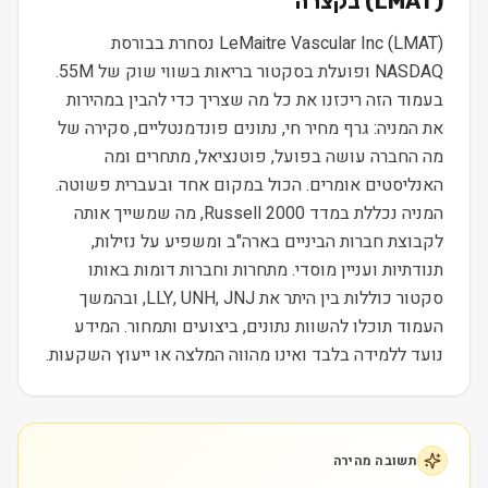
) בקצרה
LMAT
(
LeMaitre Vascular Inc (LMAT) נסחרת בבורסת
NASDAQ ופועלת בסקטור בריאות בשווי שוק של 55M.
בעמוד הזה ריכזנו את כל מה שצריך כדי להבין במהירות
את המניה: גרף מחיר חי, נתונים פונדמנטליים, סקירה של
מה החברה עושה בפועל, פוטנציאל, מתחרים ומה
האנליסטים אומרים. הכול במקום אחד ובעברית פשוטה.
המניה נכללת במדד Russell 2000, מה שמשייך אותה
לקבוצת חברות הביניים בארה"ב ומשפיע על נזילות,
תנודתיות ועניין מוסדי. מתחרות וחברות דומות באותו
סקטור כוללות בין היתר את LLY, UNH, JNJ, ובהמשך
העמוד תוכלו להשוות נתונים, ביצועים ותמחור. המידע
נועד ללמידה בלבד ואינו מהווה המלצה או ייעוץ השקעות.
תשובה מהירה