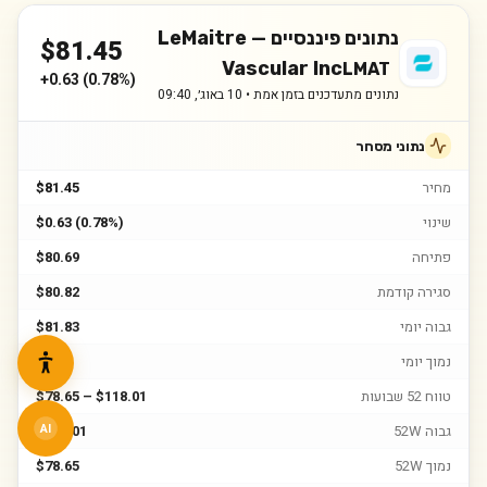
נתונים פיננסיים —
LeMaitre
$
81.45
Vascular Inc
LMAT
+
0.63
(
0.78%
)
נתונים מתעדכנים בזמן אמת •
10 באוג׳, 09:40
נתוני מסחר
מחיר
$81.45
שינוי
$0.63 (0.78%)
פתיחה
$80.69
סגירה קודמת
$80.82
גבוה יומי
$81.83
נמוך יומי
$79.4
טווח 52 שבועות
$78.65 – $118.01
גבוה 52W
$118.01
AI
נמוך 52W
$78.65