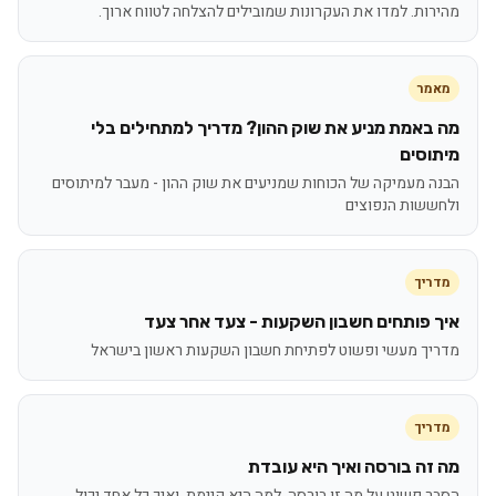
מהירות. למדו את העקרונות שמובילים להצלחה לטווח ארוך.
מאמר
מה באמת מניע את שוק ההון? מדריך למתחילים בלי
מיתוסים
הבנה מעמיקה של הכוחות שמניעים את שוק ההון - מעבר למיתוסים
ולחששות הנפוצים
מדריך
איך פותחים חשבון השקעות - צעד אחר צעד
מדריך מעשי ופשוט לפתיחת חשבון השקעות ראשון בישראל
מדריך
מה זה בורסה ואיך היא עובדת
הסבר פשוט על מה זו בורסה, למה היא קיימת, ואיך כל אחד יכול