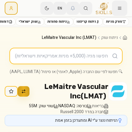
EN
סורק מניות
ניתוח קריפטו
ניתוח סחורות
שוק ישראלי
דוחות 
ניתוח שוק
LeMaitre Vascular Inc (LMAT)
🔍 חפשו לפי שם החברה (Apple, לאומי) או סימול (AAPL, LUMI.TA)
LeMaitre Vascular
Inc
(
LMAT
)
בריאות
בורסה:
NASDAQ
שווי שוק:
55M
חברה במדד Russell 2000
הניתוח נוצר ע״י AI ומתעדכן בזמן אמת