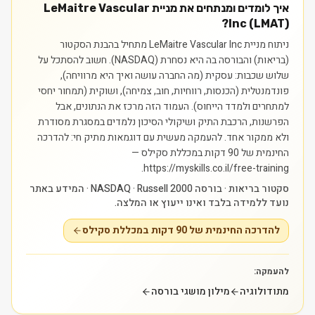
איך לומדים ומנתחים את מניית LeMaitre Vascular
Inc (LMAT)?
ניתוח מניית LeMaitre Vascular Inc מתחיל בהבנת הסקטור
(בריאות) והבורסה בה היא נסחרת (NASDAQ). חשוב להסתכל על
שלוש שכבות: עסקית (מה החברה עושה ואיך היא מרוויחה),
פונדמנטלית (הכנסות, רווחיות, חוב, צמיחה), ושוקית (תמחור יחסי
למתחרים ולמדד הייחוס). העמוד הזה מרכז את הנתונים, אבל
הפרשנות, הרכבת התיק ושיקולי הסיכון נלמדים במסגרת מסודרת
ולא ממקור אחד.
להעמקה מעשית עם דוגמאות מתיק חי: להדרכה
החינמית של 90 דקות במכללת סקילס —
https://myskills.co.il/free-training.
סקטור בריאות · בורסה NASDAQ · Russell 2000 · המידע באתר
נועד ללמידה בלבד ואינו ייעוץ או המלצה.
להדרכה החינמית של 90 דקות במכללת סקילס
להעמקה:
מתודולוגיה
מילון מושגי בורסה