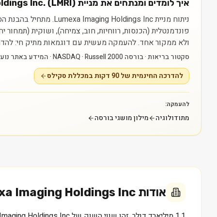
איך לומדים ומנתחים את מניית Lumexa Imaging Holdings Inc. (LMRI)?
פונדמנטלית (הכנסות, רווחיות, חוב, צמיחה), ושוקית (תמחור 
ולא ממקור אחד.
להעמקה מעשית עם דוגמאות מתיק חי: להדרכה החינמית של 90 דקות במכללת סקילס — raining
סקטור בריאות · בורסה NASDAQ · Russell 2000 · המידע באתר נועד ללמידה בלבד ואינו ייעוץ או המלצה.
להדרכה החינמית של 90 דקות במכללת סקילס
להעמקה:
מתודולוגיה
מילון מושגי בורסה
אודות
a Imaging Holdings Inc.