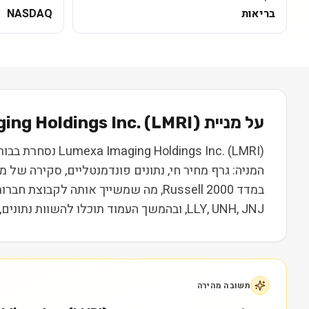
בריאות
NASDAQ
על מניית
) בקצרה
LMRI
(
ing Holdings Inc.
המניה: גרף מחיר חי, נתונים פונדמנטליים, סקירה של
במדד Russell 2000, מה שמשייך אותה ל
LLY, UNH, JNJ, ובהמשך העמוד תוכלו להשוות נתונים, ביצועים ותמחור. המידע נועד ללמידה בלבד ואינו מהווה המלצה או ייעוץ השקעות.
תשובה מהירה