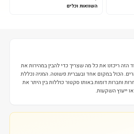
השוואות וכלים
Lumexa Imaging Holdi) נסחרת בבורסת NASDAQ ופועלת בסקטור בריאות בשווי שוק של 5M. בעמוד הזה ריכזנו את כל מה שצריך כדי להבין במהירות את
רים. הכול במקום אחד ובעברית פשוטה. המניה נכללת
י. מתחרות וחברות דומות באותו סקטור כוללות בין היתר את