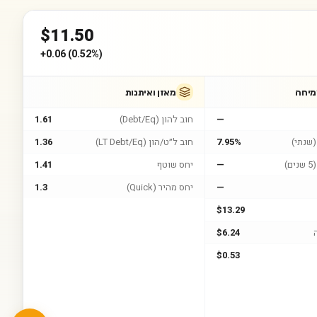
$
11.50
+
0.06
(
0.52%
)
מיחה
מאזן ואיתנות
—
חוב להון (Debt/Eq)
1.61
שנתי)
7.95%
חוב ל״ט/הון (LT Debt/Eq)
1.36
)
—
יחס שוטף
1.41
—
יחס מהיר (Quick)
1.3
$13.29
$6.24
$0.53