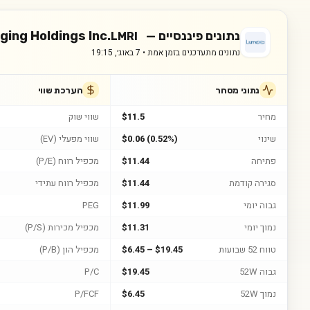
נתונים פיננסיים —
ing Holdings Inc.
LMRI
נתונים מתעדכנים בזמן אמת •
7 באוג׳, 19:15
נתוני מסחר
הערכת שווי
מחיר
$11.5
שווי שוק
שינוי
$0.06 (0.52%)
שווי מפעלי (EV)
פתיחה
$11.44
מכפיל רווח (P/E)
סגירה קודמת
$11.44
מכפיל רווח עתידי
גבוה יומי
$11.99
PEG
נמוך יומי
$11.31
מכפיל מכירות (P/S)
טווח 52 שבועות
$6.45 – $19.45
מכפיל הון (P/B)
גבוה 52W
$19.45
P/C
נמוך 52W
$6.45
P/FCF