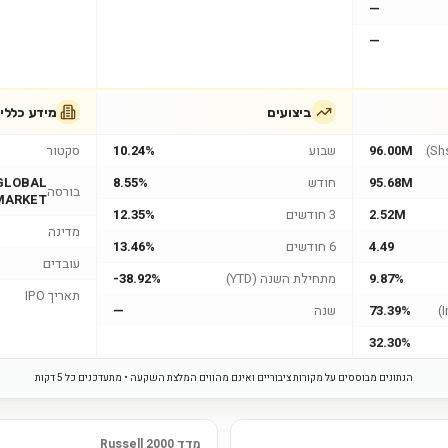
—
—
ביצועים
מידע כללי
96.00M
שבוע
10.24%
סקטור
95.68M
חודש
8.55%
GLOBAL
בורסה
MARKET
2.52M
3 חודשים
12.35%
מדינה
4.49
6 חודשים
13.46%
עובדים
9.87%
מתחילת השנה (YTD)
-38.92%
תאריך IPO
73.39%
שנה
—
32.30%
הנתונים מבוססים על מקורות ציבוריים ואינם מהווים המלצת השקעה • מתעדכנים כל 5 דקות
מדד Russell 2000