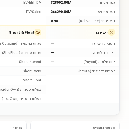
נפח מסחר
328002.00M
EV/EBITDA
נפח ממוצע
366290.00M
EV/Sales
נפח יחסי (Rel Volume)
0.90
דיבידנד
Short & Float
תשואת דיבידנד
—
מניות בהנפקה (Shs Outstand)
דיבידנד למניה
—
מניות סחירות (Shs Float)
יחס חלוקה (Payout)
—
Short Interest
צמיחת דיבידנד (5 שנים)
—
Short Ratio
Short Float
בעלות פנימית (Insider Own)
בעלות מוסדית (Inst Own)
סקטור בעברית
בורסה