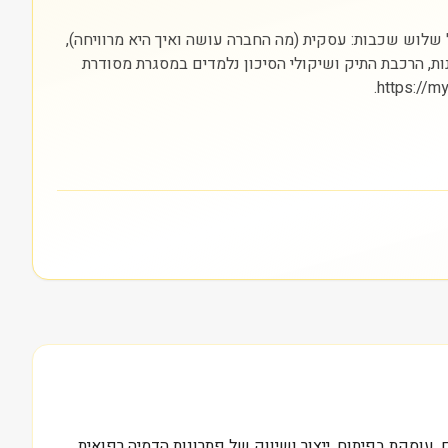
תחיל בהבנת הסקטור (בריאות) והבורסה בה היא נסחרת (NASDAQ). חשוב להסתכל על שלוש שכבות: עסקית (מה החברה עושה ואיך היא מרוויחה),
נות, הרכבת התיק ושיקולי הסיכון נלמדים במסגרת מסודרת
) בנאסד”ק. החברה, שנוסדה לפני כשני עשורים, עוסקת בפיתוח, ייצור ושיווק של פתרונות הדמיה רפואית