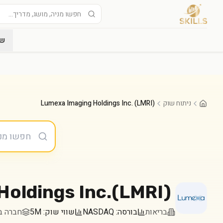
שו
ניתוח שוק
Lumexa Imaging Holdings Inc. (LMRI)
oldings Inc.
(
LMRI
)
בריאות
בורסה:
NASDAQ
שווי שוק:
5M
חברה במדד 000