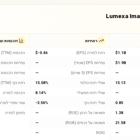
Lumexa Imag
רווחיות
הכנסות וצ
$1.1B
רווח למניה (EPS)
$-0.46
הכנסות (TTM)
$1.9B
צמיחת EPS (שנתי)
—
צמיחת הכנסות (
—
צמיחת EPS (5 שנים)
—
צמיחת הכנסות (5 שנים
15.13
שולי רווח גולמי
15.08%
רווח נקי (TTM)
—
שולי רווח תפעולי
8.14%
הכנסה למניה
0.85
שולי רווח נקי
-3.56%
שווי ספרי למניה
1.38
תשואה על ההון (ROE)
—
מזומן למניה
21.58
תשואה על נכסים (ROA)
—
—
ROIC
—