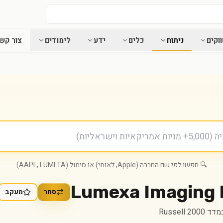
וקים
ניתוח
כלים
ידע
לימודים
צור קש
🔍 חפשו לפי שם החברה (Apple, לאומי) או סימול (AAPL, LUMI.TA)
Lumexa Imaging H
סחר
מעקב
Russell 2