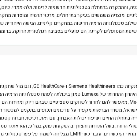
, והתמקדה בהתחלה בטכנולוגיות חדשניות לדימות תלת-ממדי. כיום, ק
יפת המטופלים לקרינה. הם פועלים בסביבה רגולטורית הדוקה, בדומה 
Lumexa Imaging פועלת בסביבת שוק תחרותי
על נתח שוק משמעותי במערכות הדמיה לבתי חולים גדולים. היתרון התחרותי של 
כזה, שמזכיר את הסטארט-אפים הישראלים בתחום ה-MedTech, מאפשר להם לחדור לשווקים ספציפיים
ם בישראל, משרד הבריאות מקפיד על עדכונים תכופים בתקנים למכשור 
ה בתוחלת החיים ושיפור יכולות האבחון. עם זאת, רכישת חברות קטנות
שולי הרווח, בשל התחרות והצורך בהשקעות עתק במו”פ, הוא אתגר נוס