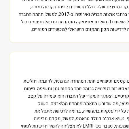
ו המוצרים שלה כולל מכשירים לדימות קרינה נמוכה,
מערכות הדמיה מולקולריות ופתרונות תוכנה לניתוח נתונים קליניים. מוצריה משמשים בעיקר בתי חולים, מרכזי הדמיה ומוסדות מחקר ברחבי ארצות הברית ואירופה. ב-2017, למשל, חתמה החברה
על הסכם שיתוף פעולה עם המרכז הרפואי שיבא בישראל, לשילוב טכנולוגיות הדמיה חדשות במחקרים קליניים. הגישה הייחודית של Lumexa משלבת אופטיקה מתקדמת עם אלגוריתמים של
לדרישות מכון התקנים הישראלי למכשירים רפואיים.
ת מאוד, מול ענקיות כמו Siemens Healthineers ו-GE HealthCare, וגם מול שחקנים קטנים ונישתיים יותר. המתחרה הגרמנית, לדוגמה, חולשת
Lumexa טמון ביכולתה לפתח טכנולוגיות הדמיה המאפשרות רזולוציה גבוהה יותר בפחות זמן וחשיפה. פיתוח
 שבהם דיוק ומהירות הם קריטיים. האתגר העיקרי של החברה הוא שמירה על קצב
רפואי, מה שדורש התאמה מתמדת מהיצרנים. השוק
 על ידי ענקיות בתעשייה, בדומה לרכישת אינטל את
ף. נשיא ארה״ב דונלד טראמפ, למשל, מקדם מדיניות
שמטרתה להוזיל את עלויות הבריאות, מה שעלול להשפיע על מחירי המכשירים. עובד כש-LMRI מצליחה לשמור על פער טכנולוגי משמעותי, נשבר כש-LMRI לא מצליחה להמיר חדשנות לנתחי