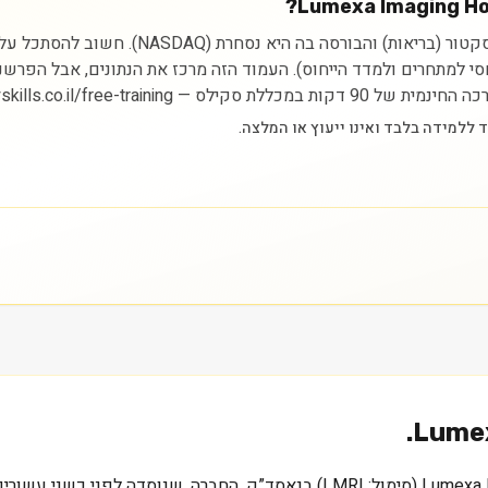
ניתוח מניית Lumexa Imaging Holdings Inc. מ
יחסי למתחרים ולמדד הייחוס). העמוד הזה מרכז את הנתונים, אבל הפרש
https://myskills.co.il/free-t.
Lumex
1.1 מיליארד דולר, זהו שווי השוק של Lumexa Imaging Holdings Inc (סימול: LMRI