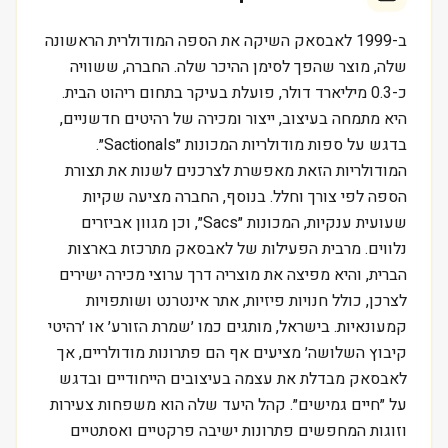
ב-1999 לאבסאק השיקה את הספה המודולרית הראשונה
שלה, מוצר שהפך לסימן ההיכר שלה. החברה, ששוויה
כ-0.3 מיליארד דולר, פועלת בעיקר בתחום ריהוט הבית.
היא מתמחה בעיצוב, ייצור ומכירה של רהיטים חדשניים,
בדגש על ספות מודולריות המכונות ״Sactionals״.
המודולריות הזאת מאפשרת לצרכנים לשנות את תצורת
הספה לפי צורך וחלל. בנוסף, החברה מציעה שקיות
שעועית ענקיות, המכונות ״Sacs״, וכן מגוון אביזרים
נלווים. מרבית הפעילות של לאבסאק מתרכזת בארצות
הברית, והיא מפיצה את מוצריה דרך ערוצי מכירה ישירים
לצרכן, כולל חנויות פיזיות, אתר אינטרנט ושותפויות
קמעונאיות. בישראל, מותגים כמו ׳שמרת הזורע׳ או ׳רהיטי
קיבוץ השלושה׳ מציעים אף הם פתרונות מודולריים, אך
לאבסאק מבדלת את עצמה בעיצובים הייחודיים ובדגש
על ״חיים גמישים״. קהל היעד שלה הוא משפחות צעירות
וזוגות המחפשים פתרונות ישיבה פרקטיים ואסתטיים