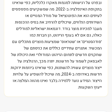
ובפרט על רגישותה למגמות מאקרו כלכליות, כפי שראינו
בתקופת האינפלציה ב-2022. מה שמשקיעים מפספסים
לעיתים הוא את הפוטנציאל של מודל המנויים או
השירותים הנלווים, שיכולים להרחיב את בסיס ההכנסות
מעבר למכירת מוצר בודד. דוגמאות ישראליות למודלים
כאלה, גם אם לא בענף הריהוט, הן חברות כמו
׳סודהסטרים׳ או ׳שטראוס׳ שמציעות מוצרים מתכלים עם
המכשיר. אתגרים עתידיים כוללים את כניסתם של
שחקנים חדשים לתחום הריהוט המודולרי ואת היכולת של
לאבסאק לשמור על חדשנות. יתרה מכך, הרגולציה על
ייצור מוצרים עשויה להשתנות, כפי שראינו ביוזמות ירוקות
חדשות באירופה ב-2024, מה שיכול להשפיע על עלויות
הייצור. המידע נועד ללמידה בלבד ואינו מהווה המלצה או
ייעוץ השקעות.