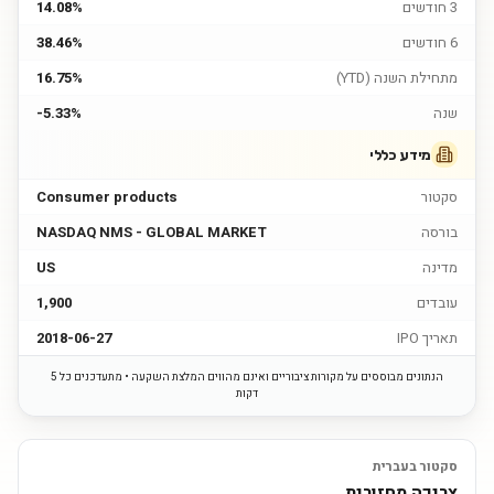
3 חודשים
14.08%
6 חודשים
38.46%
מתחילת השנה (YTD)
16.75%
שנה
-5.33%
מידע כללי
סקטור
Consumer products
בורסה
NASDAQ NMS - GLOBAL MARKET
מדינה
US
עובדים
1,900
תאריך IPO
2018-06-27
הנתונים מבוססים על מקורות ציבוריים ואינם מהווים המלצת השקעה • מתעדכנים כל 5
דקות
סקטור בעברית
צריכה מחזורית