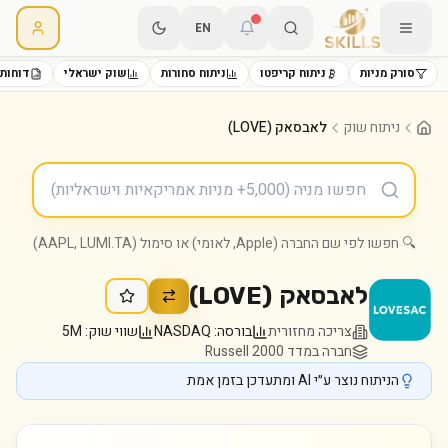
EN
סורק מניות
ניתוח קריפטו
ניתוח סחורות
שוק ישראלי
דוחות 
ניתוח שוק
לאבסאק (LOVE)
🔍 חפשו לפי שם החברה (Apple, לאומי) או סימול (AAPL, LUMI.TA)
לאבסאק
(
LOVE
)
צריכה מחזורית
בורסה:
NASDAQ
שווי שוק:
5M
חברה במדד Russell 2000
הניתוח נוצר ע״י AI ומתעדכן בזמן אמת