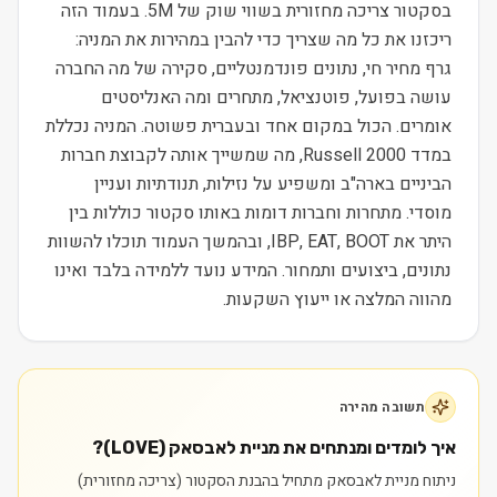
בסקטור צריכה מחזורית בשווי שוק של 5M. בעמוד הזה
ריכזנו את כל מה שצריך כדי להבין במהירות את המניה:
גרף מחיר חי, נתונים פונדמנטליים, סקירה של מה החברה
עושה בפועל, פוטנציאל, מתחרים ומה האנליסטים
אומרים. הכול במקום אחד ובעברית פשוטה. המניה נכללת
במדד Russell 2000, מה שמשייך אותה לקבוצת חברות
הביניים בארה"ב ומשפיע על נזילות, תנודתיות ועניין
מוסדי. מתחרות וחברות דומות באותו סקטור כוללות בין
היתר את IBP, EAT, BOOT, ובהמשך העמוד תוכלו להשוות
נתונים, ביצועים ותמחור. המידע נועד ללמידה בלבד ואינו
מהווה המלצה או ייעוץ השקעות.
תשובה מהירה
איך לומדים ומנתחים את מניית לאבסאק (LOVE)?
ניתוח מניית לאבסאק מתחיל בהבנת הסקטור (צריכה מחזורית)