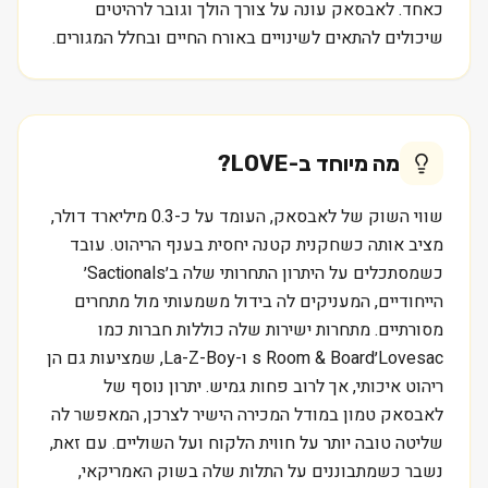
כאחד. לאבסאק עונה על צורך הולך וגובר לרהיטים
שיכולים להתאים לשינויים באורח החיים ובחלל המגורים.
מה מיוחד ב-
LOVE
?
שווי השוק של לאבסאק, העומד על כ-0.3 מיליארד דולר,
מציב אותה כשחקנית קטנה יחסית בענף הריהוט. עובד
כשמסתכלים על היתרון התחרותי שלה ב׳Sactionals׳
הייחודיים, המעניקים לה בידול משמעותי מול מתחרים
מסורתיים. מתחרות ישירות שלה כוללות חברות כמו
Lovesac׳s Room & Board ו-La-Z-Boy, שמציעות גם הן
ריהוט איכותי, אך לרוב פחות גמיש. יתרון נוסף של
לאבסאק טמון במודל המכירה הישיר לצרכן, המאפשר לה
שליטה טובה יותר על חווית הלקוח ועל השוליים. עם זאת,
נשבר כשמתבוננים על התלות שלה בשוק האמריקאי,