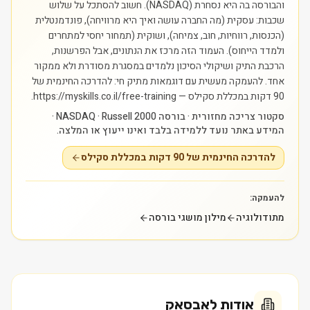
והבורסה בה היא נסחרת (NASDAQ). חשוב להסתכל על שלוש
שכבות: עסקית (מה החברה עושה ואיך היא מרוויחה), פונדמנטלית
(הכנסות, רווחיות, חוב, צמיחה), ושוקית (תמחור יחסי למתחרים
ולמדד הייחוס). העמוד הזה מרכז את הנתונים, אבל הפרשנות,
הרכבת התיק ושיקולי הסיכון נלמדים במסגרת מסודרת ולא ממקור
אחד.
להעמקה מעשית עם דוגמאות מתיק חי: להדרכה החינמית של
90 דקות במכללת סקילס — https://myskills.co.il/free-training.
סקטור צריכה מחזורית · בורסה NASDAQ · Russell 2000 ·
המידע באתר נועד ללמידה בלבד ואינו ייעוץ או המלצה.
להדרכה החינמית של 90 דקות במכללת סקילס
להעמקה:
מתודולוגיה
מילון מושגי בורסה
אודות
לאבסאק