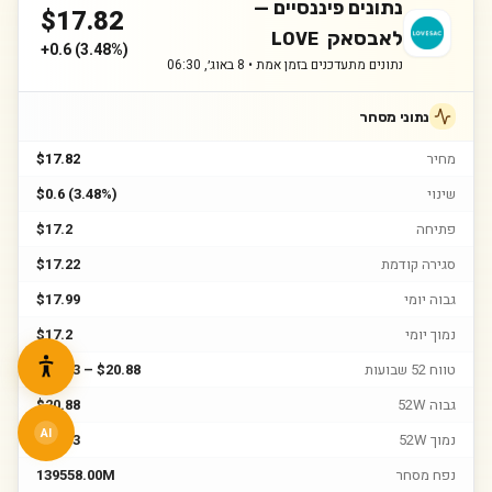
נתונים פיננסיים —
$
17.82
לאבסאק
LOVE
+
0.6
(
3.48%
)
נתונים מתעדכנים בזמן אמת •
8 באוג׳, 06:30
נתוני מסחר
מחיר
$17.82
שינוי
$0.6 (3.48%)
פתיחה
$17.2
סגירה קודמת
$17.22
גבוה יומי
$17.99
נמוך יומי
$17.2
טווח 52 שבועות
$10.33 – $20.88
גבוה 52W
$20.88
AI
נמוך 52W
$10.33
נפח מסחר
139558.00M