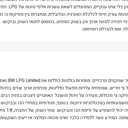
מודרניות מסוג
צרי לוואי של זיקוק נפט וגז טבעי. חברות כמו דוראן LPG מהוות עורק חיוני לכלכלת האנרגיה הגלובלית, ו
ה זאת להגדלת רווחיותה.
חרותי של דוראן LPG נובע משילוב של צי חדיש, שמפחית עלויות תפעול ופליטות, ומניסיון 
משמעותיות בטכנולוגיות ירוקות. בנוסף, תנודתיות במחירי הגז ובביקוש
הנשיא טראמ
ה. המידע נועד ללמידה בלבד ואינו מהווה המלצה או ייעוץ השקעות.