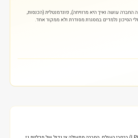
NY). חשוב להסתכל על שלוש שכבות: עסקית (מה החברה עושה ואיך היא מרוויחה), פונדמנטלית (הכנסות,
ולי הסיכון נלמדים במסגרת מסודרת ולא ממקור אחד.
1.8 מיליארד דולר, זה שווי השוק של דוראן LPG. מאחורי המספר הזה עומדת חברה המתמחה בהובלה ימית של גז פחמימני מעובה (LPG) ברחבי העולם. החברה מפעילה צי גדול של מכליות גז