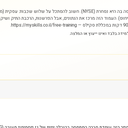
ניתוח מניית דוראן LPG מתחיל בהבנת הסקטור (אנרגיה) והבורסה בה היא נסחרת (SE
הייחוס). העמוד הזה מרכז את הנתונים, אבל הפרשנות, הרכבת התיק ושיק