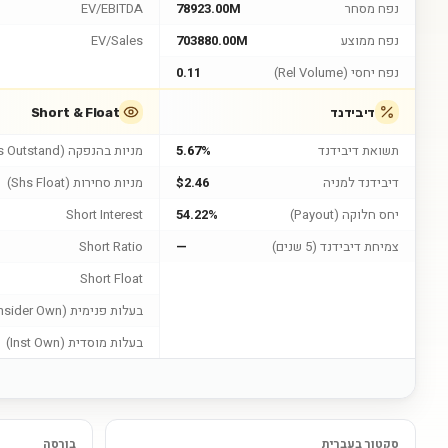
נפח מסחר
78923.00M
EV/EBITDA
נפח ממוצע
703880.00M
EV/Sales
נפח יחסי (Rel Volume)
0.11
דיבידנד
Short & Float
תשואת דיבידנד
5.67%
מניות בהנפקה (Shs Outstand)
דיבידנד למניה
$2.46
מניות סחירות (Shs Float)
יחס חלוקה (Payout)
54.22%
Short Interest
צמיחת דיבידנד (5 שנים)
—
Short Ratio
Short Float
בעלות פנימית (Insider Own)
בעלות מוסדית (Inst Own)
סקטור בעברית
בורסה