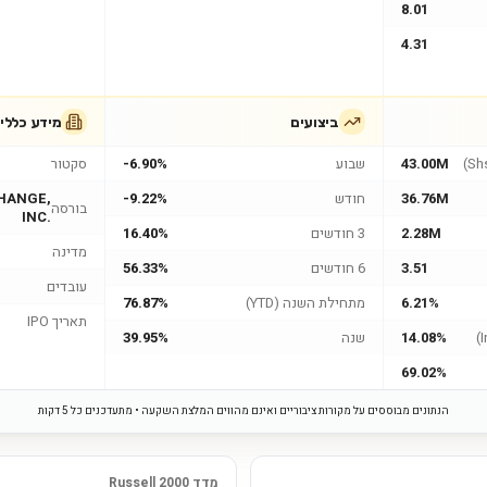
8.01
4.31
ביצועים
מידע כללי
43.00M
שבוע
-6.90%
סקטור
36.76M
חודש
-9.22%
HANGE,
בורסה
INC.
2.28M
3 חודשים
16.40%
מדינה
3.51
6 חודשים
56.33%
עובדים
6.21%
מתחילת השנה (YTD)
76.87%
תאריך IPO
14.08%
שנה
39.95%
69.02%
הנתונים מבוססים על מקורות ציבוריים ואינם מהווים המלצת השקעה • מתעדכנים כל 5 דקות
מדד Russell 2000