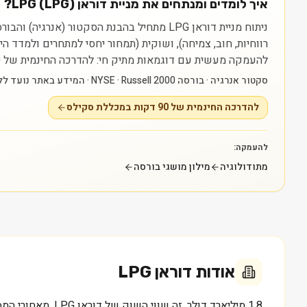
איך לומדים ומנתחים את מניית דוראן LPG (LPG)?
רווחיות, חוב, צמיחה), ושוקית (תמחור יחסי למתחרים ולמדד 
להעמקה מעשית עם דוגמאות מתיק חי: להדרכה החינמית של 90 דקות במכללת סקילס — https://myskills.co.il/free-training.
סקטור אנרגיה · בורסה NYSE · Russell 2000 · המידע באתר נועד ללמידה בלבד ואינו ייעוץ או המלצה.
להדרכה החינמית של 90 דקות במכללת סקילס
להעמקה:
מתודולוגיה
מילון מושגי בורסה
אודות
דוראן LPG