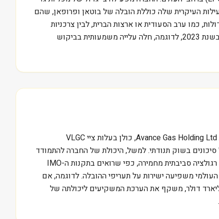
 VLGC, כלומר Very Large Gas Carriers. אלו הן כלי שיט ענקיים, המסוגלים לשאת עשרות אלפי טונות של LPG. הפעילות העיקרית שלה כוללת הובלה של בוטאן ופרופאן, שהם
מחברות בין מפיקות גז גדולות, כמו ערב הסעודית או ארצות הברית, לבין צרכניות
גדולות, דוגמת הודו או סין. הפעילות מתבצעת הן באמצעות חוזי חכירה לטווח ארוך והן בשוק הספוט, בהתאם לתנאי השוק וביקוש. בשנת 2023, לדוגמה, חלה עלייה משמעותית בביקוש
דוראן LPG פועלת בשוק תחרותי ומורכב, הנשלט על ידי מספר שחקנים מרכזיים. מתחרות בולטות כוללות את BW LPG Limited ואת Avance Gas Holding Ltd, כולן בעלות ציי VLGC
ארוך שנים בניהול סיכונים בשוק תנודתי. למשל, היכולת של החברה להתמודד
עם תנודות במחירי הדלק, בדומה לחברת צים הישראלית שמחזיקה צי מכולות, מעידה על ניהול מושכל. האתגרים ניצבים בפניה רבים. רגולציה סביבתית מחמירה, כפי שרואים בתקנות ה-IMO
 העולמי משפיעה ישירות על תעריפי ההובלה. לדוגמה, אם
פ יפעל לשינוי מדיניות סחר עם מדינות מפתח, זה יכול להשפיע על זרימת הגז והביקוש. שווי השוק של החברה, 1.8 מיליארד דולר, משקף את הערכת המשקיעים ליכולתה של