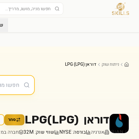
שו
ניתוח שוק
דוראן LPG (LPG)
דוראן LPG
)
LPG
(
סחר
אנרגיה
בורסה:
NYSE
שווי שוק:
32M
חברה במדד ll 2000