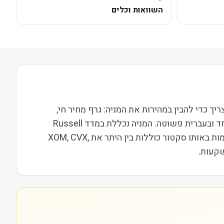
השוואות וכלים
י שוק של 32M. בעמוד הזה ריכזנו את כל מה שצריך כדי להבין במהירות את המניה: גרף מחיר חי,
נתונים פונדמנטליים, סקירה של מה החברה עושה בפועל, פוטנציאל, מתחרים ומה האנליסטים אומרים. הכול במקום אחד ובעברית פשוטה. המניה נכללת במדד Russell
2000, מה שמשייך אותה לקבוצת חברות הביניים בארה"ב ומשפיע על נזילות, תנודתיות ועניין מוסדי. מתחרות וחברות דומות באותו סקטור כוללות בין היתר את XOM, CVX,