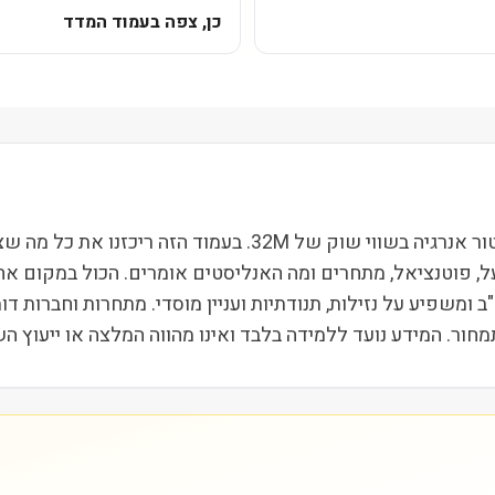
כן, צפה בעמוד המדד
דוראן LPG (LPG) נסחרת בבורסת NYSE ופועלת בסקטור אנרגיה בשוו